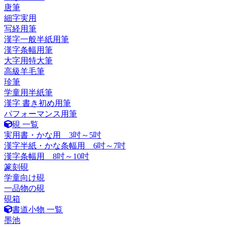
唐筆
細字実用
写経用筆
漢字一般半紙用筆
漢字条幅用筆
大字用特大筆
高級羊毛筆
珍筆
学童用半紙筆
漢字 書き初め用筆
パフォーマンス用筆
硯 一覧
実用書・かな用 3吋～5吋
漢字半紙・かな条幅用 6吋～7吋
漢字条幅用 8吋～10吋
篆刻硯
学童向け硯
一品物の硯
硯箱
書道小物 一覧
墨池