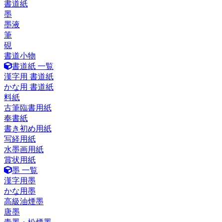
書道紙
墨
墨液
筆
硯
書道小物
書道紙 一覧
漢字用 書道紙
かな用 書道紙
料紙
古筆臨書用紙
奉書紙
書き初め用紙
写経用紙
水墨画用紙
賞状用紙
墨 一覧
漢字用墨
かな用墨
高級油煙墨
唐墨