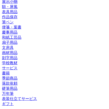
展示小物
額・屏風
表具用品
作品保存
筆ペン
便箋・葉書
慶事用品
和紙工芸品
扇子用品
文房具
画材用品
刻字用品
学校教材
サービス
書籍
季節商品
落款依頼
硬筆用品
万年筆
表装仕立てサービス
ギフト