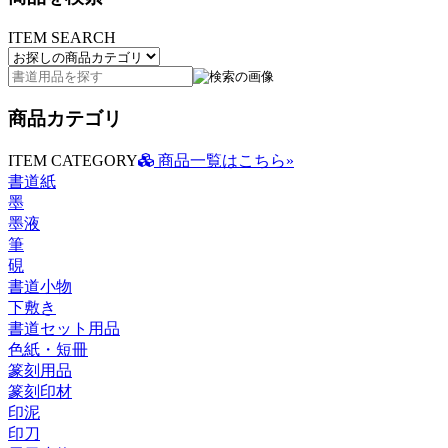
ITEM SEARCH
商品カテゴリ
ITEM CATEGORY
商品一覧はこちら»
書道紙
墨
墨液
筆
硯
書道小物
下敷き
書道セット用品
色紙・短冊
篆刻用品
篆刻印材
印泥
印刀