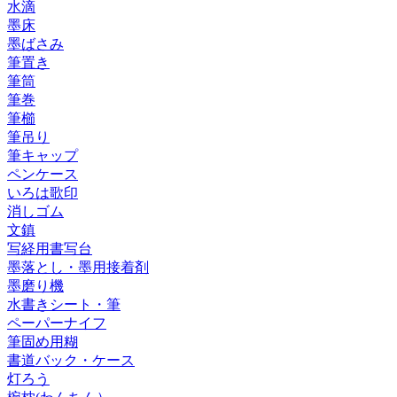
水滴
墨床
墨ばさみ
筆置き
筆筒
筆巻
筆櫛
筆吊り
筆キャップ
ペンケース
いろは歌印
消しゴム
文鎮
写経用書写台
墨落とし・墨用接着剤
墨磨り機
水書きシート・筆
ペーパーナイフ
筆固め用糊
書道バック・ケース
灯ろう