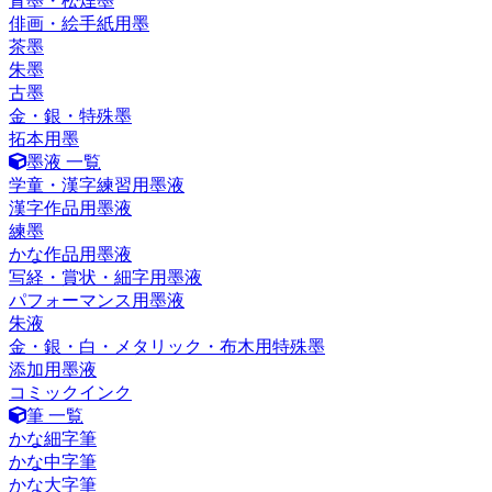
青墨・松煙墨
俳画・絵手紙用墨
茶墨
朱墨
古墨
金・銀・特殊墨
拓本用墨
墨液 一覧
学童・漢字練習用墨液
漢字作品用墨液
練墨
かな作品用墨液
写経・賞状・細字用墨液
パフォーマンス用墨液
朱液
金・銀・白・メタリック・布木用特殊墨
添加用墨液
コミックインク
筆 一覧
かな細字筆
かな中字筆
かな大字筆