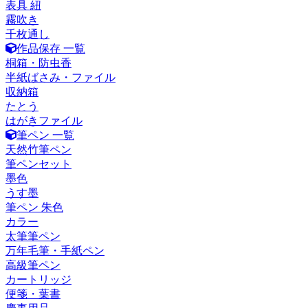
表具 紐
霧吹き
千枚通し
作品保存 一覧
桐箱・防虫香
半紙ばさみ・ファイル
収納箱
たとう
はがきファイル
筆ペン 一覧
天然竹筆ペン
筆ペンセット
墨色
うす墨
筆ペン 朱色
カラー
太筆筆ペン
万年毛筆・手紙ペン
高級筆ペン
カートリッジ
便箋・葉書