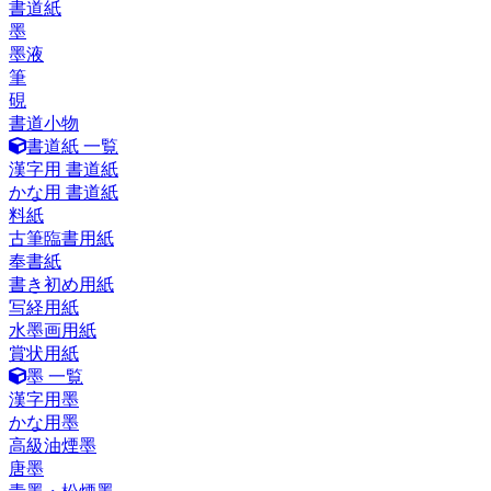
書道紙
墨
墨液
筆
硯
書道小物
書道紙 一覧
漢字用 書道紙
かな用 書道紙
料紙
古筆臨書用紙
奉書紙
書き初め用紙
写経用紙
水墨画用紙
賞状用紙
墨 一覧
漢字用墨
かな用墨
高級油煙墨
唐墨