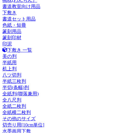
椀枕(わんちん）
書道教室向け用品
下敷き
書道セット用品
色紙・短冊
篆刻用品
篆刻印材
印泥
下敷き 一覧
美の判
半紙用
机上判
八ツ切判
半紙三枚判
半切(条幅)判
全紙判(聯落兼用)
全八尺判
全紙二枚判
全紙横二枚判
その他のサイズ
切売り用[10cm単位]
水墨画用下敷