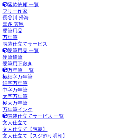
落款依頼 一覧
フリー作家
長谷川 帰海
喜多 芳邑
硬筆用品
万年筆
表装仕立てサービス
硬筆用品 一覧
硬筆鉛筆
硬筆用下敷き
万年筆 一覧
極細字万年筆
細字万年筆
中字万年筆
太字万年筆
極太万年筆
万年筆インク
表装仕立てサービス 一覧
文人仕立て
文人仕立て【明朝】
文人仕立て【スジ割り明朝】