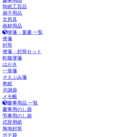
慶事用品
和紙工芸品
扇子用品
文房具
画材用品
便箋・葉書 一覧
便箋
封筒
便箋・封筒セット
蛇腹便箋
はがき
一筆箋
そえぶみ箋
巻紙
月謝袋
メモ帳
慶事用品 一覧
慶事用のし袋
弔事用のし袋
式辞用紙
無地封筒
ポチ袋