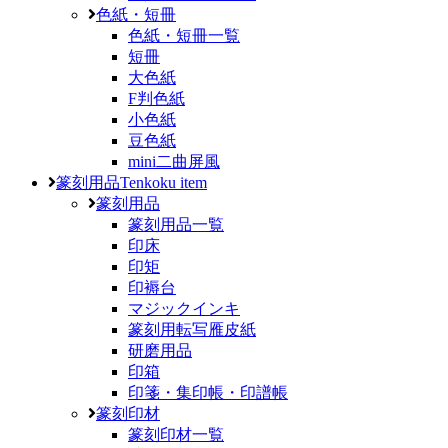
色紙・短冊
色紙・短冊一覧
短冊
大色紙
F判色紙
小色紙
豆色紙
mini二曲屏風
篆刻用品
Tenkoku item
篆刻用品
篆刻用品一覧
印床
印矩
印褥台
マジックインキ
篆刻用転写雁皮紙
研磨用品
印箱
印箋・集印帳・印譜帳
篆刻印材
篆刻印材一覧