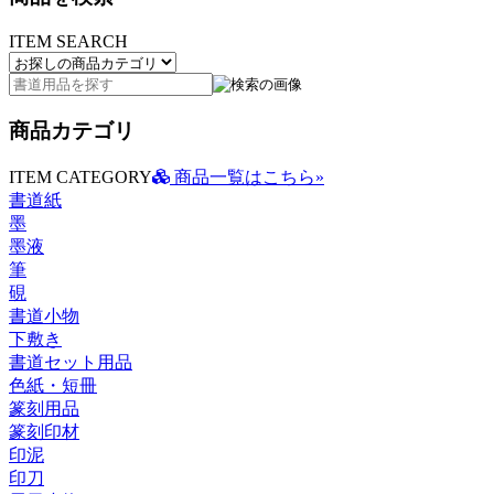
ITEM SEARCH
商品カテゴリ
ITEM CATEGORY
商品一覧はこちら»
書道紙
墨
墨液
筆
硯
書道小物
下敷き
書道セット用品
色紙・短冊
篆刻用品
篆刻印材
印泥
印刀