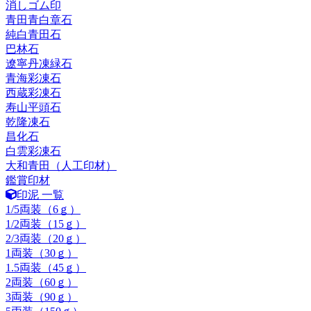
消しゴム印
青田青白章石
純白青田石
巴林石
遼寧丹凍緑石
青海彩凍石
西蔵彩凍石
寿山平頭石
乾隆凍石
昌化石
白雲彩凍石
大和青田（人工印材）
鑑賞印材
印泥 一覧
1/5両装（6ｇ）
1/2両装（15ｇ）
2/3両装（20ｇ）
1両装（30ｇ）
1.5両装（45ｇ）
2両装（60ｇ）
3両装（90ｇ）