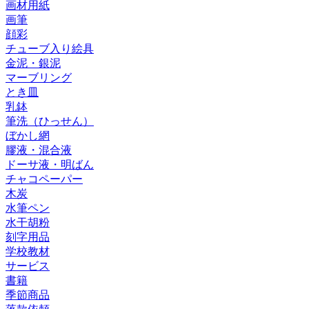
画材用紙
画筆
顔彩
チューブ入り絵具
金泥・銀泥
マーブリング
とき皿
乳鉢
筆洗（ひっせん）
ぼかし網
膠液・混合液
ドーサ液・明ばん
チャコペーパー
木炭
水筆ペン
水干胡粉
刻字用品
学校教材
サービス
書籍
季節商品