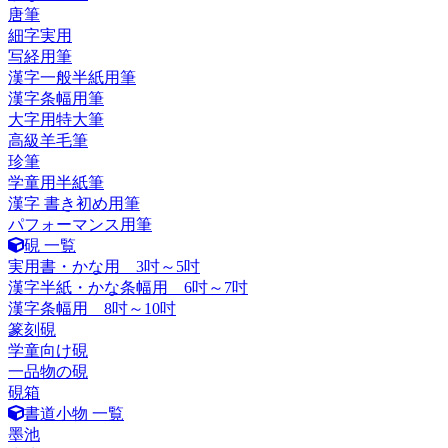
唐筆
細字実用
写経用筆
漢字一般半紙用筆
漢字条幅用筆
大字用特大筆
高級羊毛筆
珍筆
学童用半紙筆
漢字 書き初め用筆
パフォーマンス用筆
硯 一覧
実用書・かな用 3吋～5吋
漢字半紙・かな条幅用 6吋～7吋
漢字条幅用 8吋～10吋
篆刻硯
学童向け硯
一品物の硯
硯箱
書道小物 一覧
墨池