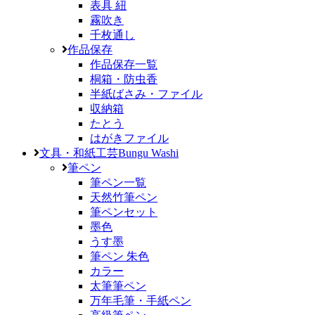
表具 紐
霧吹き
千枚通し
作品保存
作品保存一覧
桐箱・防虫香
半紙ばさみ・ファイル
収納箱
たとう
はがきファイル
文具・和紙工芸
Bungu Washi
筆ペン
筆ペン一覧
天然竹筆ペン
筆ペンセット
墨色
うす墨
筆ペン 朱色
カラー
太筆筆ペン
万年毛筆・手紙ペン