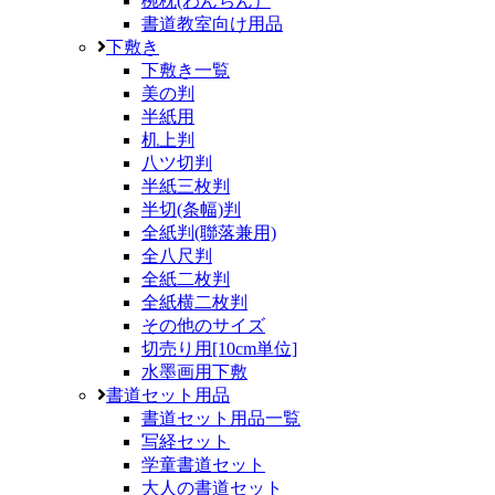
椀枕(わんちん）
書道教室向け用品
下敷き
下敷き一覧
美の判
半紙用
机上判
八ツ切判
半紙三枚判
半切(条幅)判
全紙判(聯落兼用)
全八尺判
全紙二枚判
全紙横二枚判
その他のサイズ
切売り用[10cm単位]
水墨画用下敷
書道セット用品
書道セット用品一覧
写経セット
学童書道セット
大人の書道セット