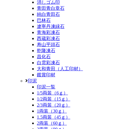
消しゴム印
青田青白章石
純白青田石
巴林石
遼寧丹凍緑石
青海彩凍石
西蔵彩凍石
寿山平頭石
乾隆凍石
昌化石
白雲彩凍石
大和青田（人工印材）
鑑賞印材
印泥
印泥一覧
1/5両装（6ｇ）
1/2両装（15ｇ）
2/3両装（20ｇ）
1両装（30ｇ）
1.5両装（45ｇ）
2両装（60ｇ）