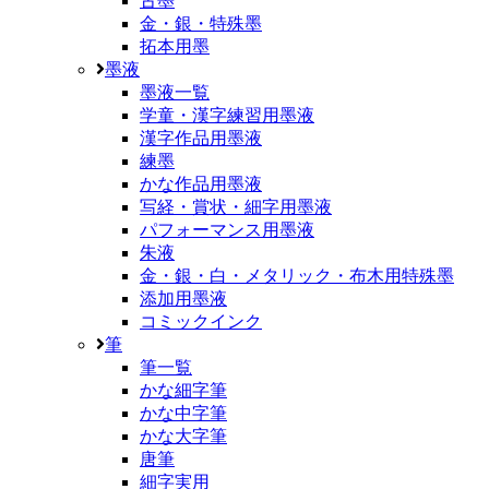
古墨
金・銀・特殊墨
拓本用墨
墨液
墨液一覧
学童・漢字練習用墨液
漢字作品用墨液
練墨
かな作品用墨液
写経・賞状・細字用墨液
パフォーマンス用墨液
朱液
金・銀・白・メタリック・布木用特殊墨
添加用墨液
コミックインク
筆
筆一覧
かな細字筆
かな中字筆
かな大字筆
唐筆
細字実用