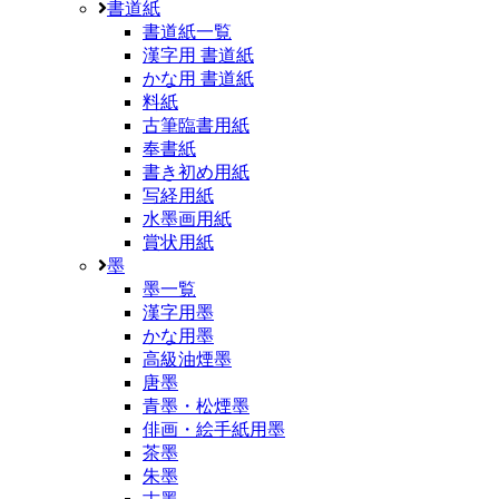
書道紙
書道紙一覧
漢字用 書道紙
かな用 書道紙
料紙
古筆臨書用紙
奉書紙
書き初め用紙
写経用紙
水墨画用紙
賞状用紙
墨
墨一覧
漢字用墨
かな用墨
高級油煙墨
唐墨
青墨・松煙墨
俳画・絵手紙用墨
茶墨
朱墨