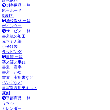
落款依頼
刻字用品 一覧
彩玉ボード
彫刻刀
学校教材 一覧
ポインター
サービス 一覧
書道紙の加工
赤ちゃん筆
小分け袋
ラッピング
書籍 一覧
字／辞／事典
書道 漢字
書道 かな
書道 実用書など
ペン字など
書写教育用テキスト
篆刻
季節商品 一覧
うちわ
カレンダー