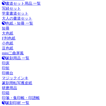
書道セット用品 一覧
写経セット
学童書道セット
大人の書道セット
色紙・短冊 一覧
短冊
大色紙
F判色紙
小色紙
豆色紙
mini二曲屏風
篆刻用品 一覧
印床
印矩
印褥台
マジックインキ
篆刻用転写雁皮紙
研磨用品
印箱
印箋・集印帳・印譜帳
篆刻印材 一覧