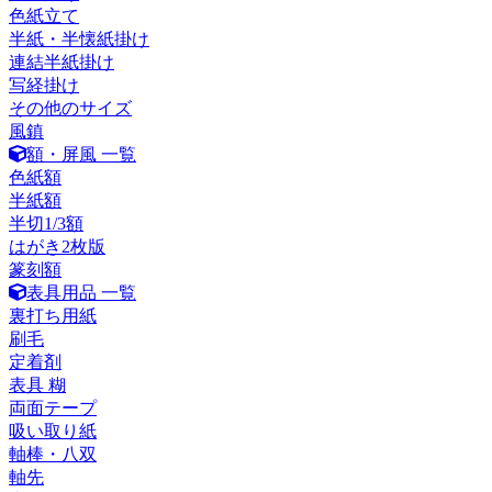
色紙立て
半紙・半懐紙掛け
連結半紙掛け
写経掛け
その他のサイズ
風鎮
額・屏風 一覧
色紙額
半紙額
半切1/3額
はがき2枚版
篆刻額
表具用品 一覧
裏打ち用紙
刷毛
定着剤
表具 糊
両面テープ
吸い取り紙
軸棒・八双
軸先