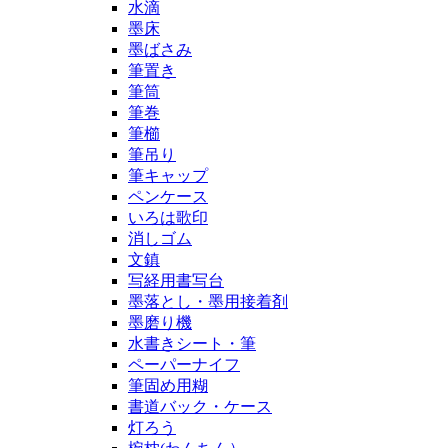
水滴
墨床
墨ばさみ
筆置き
筆筒
筆巻
筆櫛
筆吊り
筆キャップ
ペンケース
いろは歌印
消しゴム
文鎮
写経用書写台
墨落とし・墨用接着剤
墨磨り機
水書きシート・筆
ペーパーナイフ
筆固め用糊
書道バック・ケース
灯ろう