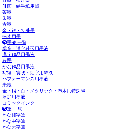
青墨・松煙墨
俳画・絵手紙用墨
茶墨
朱墨
古墨
金・銀・特殊墨
拓本用墨
墨液 一覧
学童・漢字練習用墨液
漢字作品用墨液
練墨
かな作品用墨液
写経・賞状・細字用墨液
パフォーマンス用墨液
朱液
金・銀・白・メタリック・布木用特殊墨
添加用墨液
コミックインク
筆 一覧
かな細字筆
かな中字筆
かな大字筆