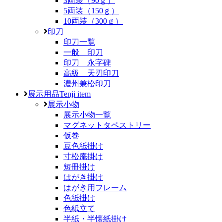
3両装（90ｇ）
5両装（150ｇ）
10両装（300ｇ）
印刀
印刀一覧
一般 印刀
印刀 永字碑
高級 天刃印刀
濃州兼松印刀
展示用品
Tenji item
展示小物
展示小物一覧
マグネットタペストリー
仮巻
豆色紙掛け
寸松庵掛け
短冊掛け
はがき掛け
はがき用フレーム
色紙掛け
色紙立て
半紙・半懐紙掛け