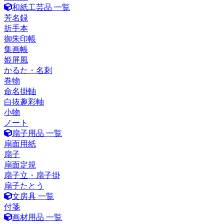
和紙工芸品 一覧
芳名録
折手本
御朱印帳
集画帳
姫屏風
かるた・名刺
巻物
命名掛軸
白抜趣彩軸
小物
ノート
扇子用品 一覧
扇面用紙
扇子
扇面定規
扇子立・扇子掛
扇子たとう
文房具 一覧
付箋
画材用品 一覧