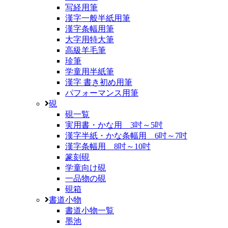
写経用筆
漢字一般半紙用筆
漢字条幅用筆
大字用特大筆
高級羊毛筆
珍筆
学童用半紙筆
漢字 書き初め用筆
パフォーマンス用筆
硯
硯一覧
実用書・かな用 3吋～5吋
漢字半紙・かな条幅用 6吋～7吋
漢字条幅用 8吋～10吋
篆刻硯
学童向け硯
一品物の硯
硯箱
書道小物
書道小物一覧
墨池