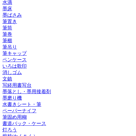
水滴
墨床
墨ばさみ
筆置き
筆筒
筆巻
筆櫛
筆吊り
筆キャップ
ペンケース
いろは歌印
消しゴム
文鎮
写経用書写台
墨落とし・墨用接着剤
墨磨り機
水書きシート・筆
ペーパーナイフ
筆固め用糊
書道バック・ケース
灯ろう