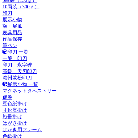
5両装（150ｇ）
10両装（300ｇ）
印刀
展示小物
額・屏風
表具用品
作品保存
筆ペン
印刀 一覧
一般 印刀
印刀 永字碑
高級 天刃印刀
濃州兼松印刀
展示小物 一覧
マグネットタペストリー
仮巻
豆色紙掛け
寸松庵掛け
短冊掛け
はがき掛け
はがき用フレーム
色紙掛け