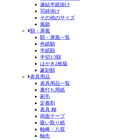
連結半紙掛け
写経掛け
その他のサイズ
風鎮
額・屏風
額・屏風一覧
色紙額
半紙額
半切1/3額
はがき2枚版
篆刻額
表具用品
表具用品一覧
裏打ち用紙
刷毛
定着剤
表具 糊
両面テープ
吸い取り紙
軸棒・八双
軸先