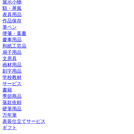
展示小物
額・屏風
表具用品
作品保存
筆ペン
便箋・葉書
慶事用品
和紙工芸品
扇子用品
文房具
画材用品
刻字用品
学校教材
サービス
書籍
季節商品
落款依頼
硬筆用品
万年筆
表装仕立てサービス
ギフト