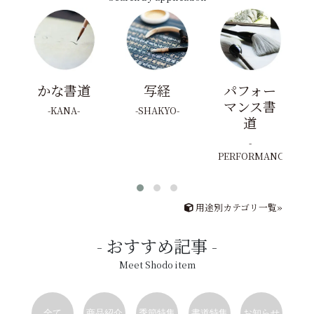
かな書道
写経
パフォー
マンス書
KANA
SHAKYO
道
PERFORMANCE
用途別カテゴリ一覧»
おすすめ記事
Meet Shodo item
全て
商品紹介
季節特集
書道特集
お知らせ