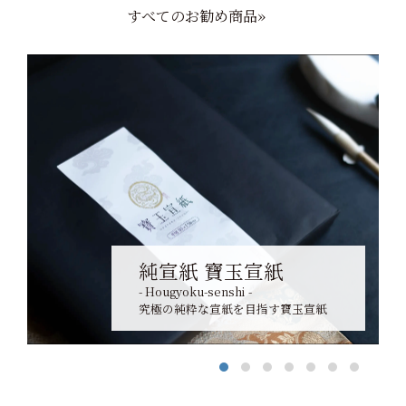
すべてのお勧め商品»
純宣紙 寶玉宣紙
- Hougyoku-senshi -
究極の純粋な宣紙を目指す寶玉宣紙