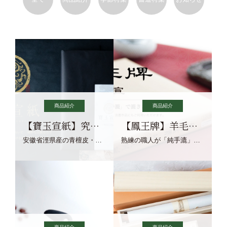
商品紹介
商品紹介
【寶玉宣紙】究極の純粋な宣紙を目指す寶玉宣紙
【鳳王牌】羊毛筆×濃墨での揮毫に最適な宣紙系画仙紙
安徽省涇県産の青檀皮・砂田稲藁・清らかな渓流水、熟練手漉き職人の卓越した手漉技術による最高級の純宣紙です。
熟練の職人が「純手漉」で漉きあげる書画紙。宣紙を好まれるお客様向けの棉料単宣に漉きあげました。