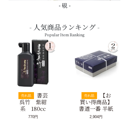
硯
人気商品ランキング
Popular Item Ranking
書芸
【お
売れ筋
売れ筋
呉竹 紫紺
買い得商品】
系 180cc
書道一番 半紙
770円
2,904円