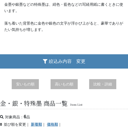
金墨や銀墨などの特殊墨は、紺色・藍色などの写経用紙に書くときに使
います。
落ち着いた背景色に金色や銀色の文字が浮かび上がると、豪華でありが
たい気持ちが増します。
絞込み内容 変更
安いもの順
高いもの順
比較・詳細
金・銀・特殊墨 商品一覧
Item List
6
対象商品：
品
並び順を変更｜
新着順
｜
価格順
｜