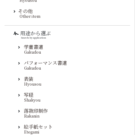
Hyousou
その他
Other item
用途から選ぶ
Search by application
学童書道
Gakudou
パフォーマンス書道
Gakudou
表装
Hyousou
写経
Shakyou
落款印制作
Rakanin
絵手紙セット
Etegami