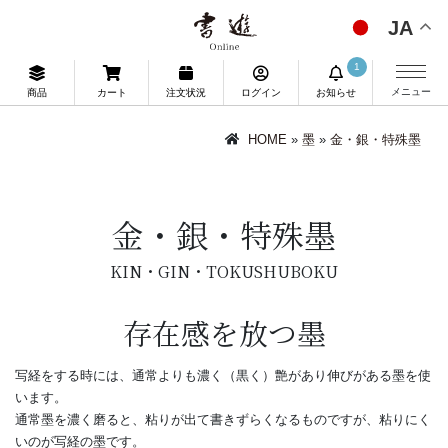
JA
1
メニュー
商品
カート
注文状況
ログイン
お知らせ
HOME
»
墨
»
金・銀・特殊墨
金・銀・特殊墨
KIN・GIN・TOKUSHUBOKU
存在感を放つ墨
写経をする時には、通常よりも濃く（黒く）艶があり伸びがある墨を使
います。
通常墨を濃く磨ると、粘りが出て書きずらくなるものですが、粘りにく
いのが写経の墨です。