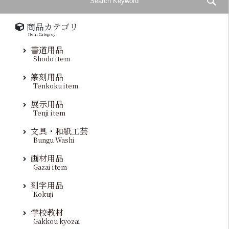
商品カテゴリ
Item Categroy
書道用品
Shodo item
篆刻用品
Tenkoku item
展示用品
Tenji item
文具・和紙工芸
Bungu Washi
画材用品
Gazai item
刻字用品
Kokuji
学校教材
Gakkou kyozai