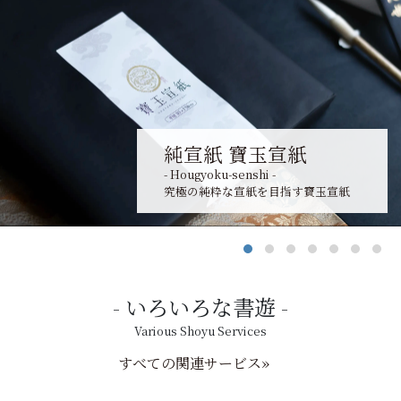
純宣紙 寶玉宣紙
- Hougyoku-senshi -
究極の純粋な宣紙を目指す寶玉宣紙
いろいろな書遊
Various Shoyu Services
すべての関連サービス»