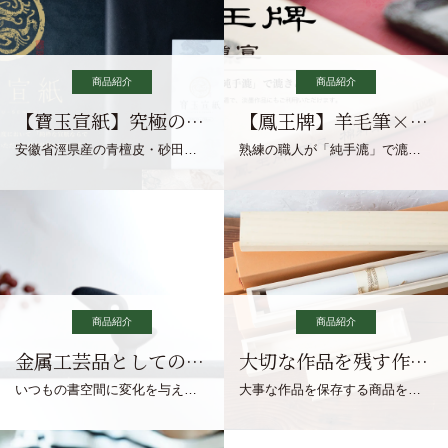
商品紹介
商品紹介
【寶玉宣紙】究極の純粋な宣紙を目指す寶玉宣紙
【鳳王牌】羊毛筆×濃墨での揮毫に最適な宣紙系画仙紙
安徽省涇県産の青檀皮・砂田稲藁・清らかな渓流水、熟練手漉き職人の卓越した手漉技術による最高級の純宣紙です。
熟練の職人が「純手漉」で漉きあげる書画紙。宣紙を好まれるお客様向けの棉料単宣に漉きあげました。
商品紹介
商品紹介
金属工芸品としての文鎮
大切な作品を残す作品保存商品
いつもの書空間に変化を与えてくれる、見ているだけで愉しくなる金属工芸品の文鎮をご紹介します。
大事な作品を保存する商品を取りまとめてご紹介ます。