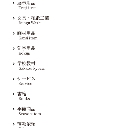
展示用品
Tenji item
文具・和紙工芸
Bungu Washi
画材用品
Gazai item
刻字用品
Kokuji
学校教材
Gakkou kyozai
サービス
Service
書籍
Books
季節商品
Season item
落款依頼