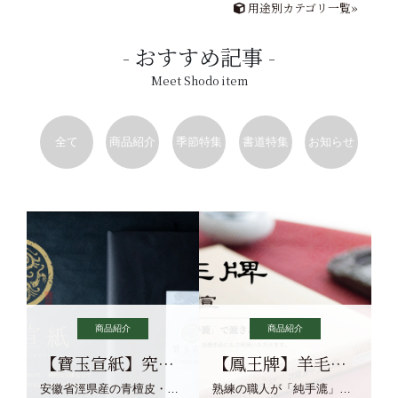
用途別カテゴリ一覧»
おすすめ記事
Meet Shodo item
全て
商品紹介
季節特集
書道特集
お知らせ
商品紹介
商品紹介
【寶玉宣紙】究極の純粋な宣紙を目指す寶玉宣紙
【鳳王牌】羊毛筆×濃墨での揮毫に最適な宣紙系画仙紙
安徽省涇県産の青檀皮・砂田稲藁・清らかな渓流水、熟練手漉き職人の卓越した手漉技術による最高級の純宣紙です。
熟練の職人が「純手漉」で漉きあげる書画紙。宣紙を好まれるお客様向けの棉料単宣に漉きあげました。