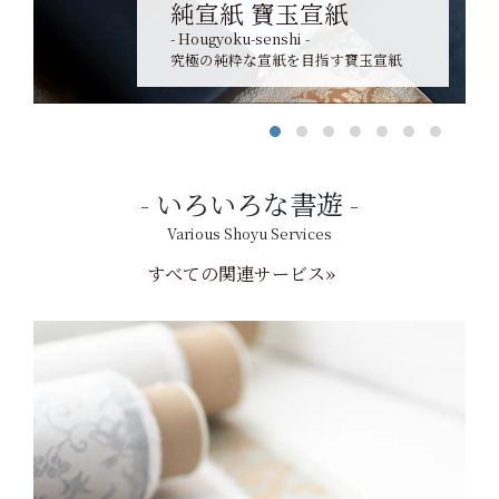
純宣紙 寶玉宣紙
- Hougyoku-senshi -
究極の純粋な宣紙を目指す寶玉宣紙
いろいろな書遊
Various Shoyu Services
すべての関連サービス»