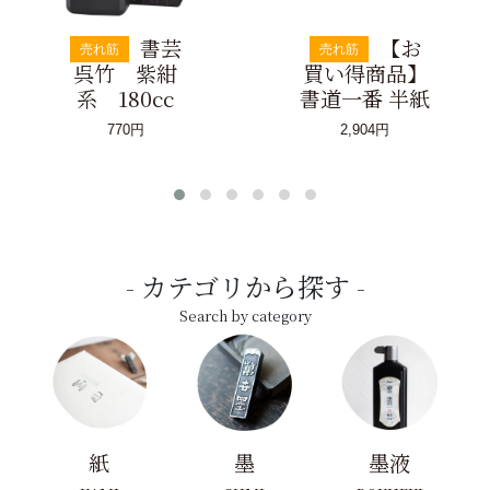
書芸
【お
売れ筋
売れ筋
呉竹 紫紺
買い得商品】
系 180cc
書道一番 半紙
770円
2,904円
カテゴリから探す
Search by category
紙
墨
墨液