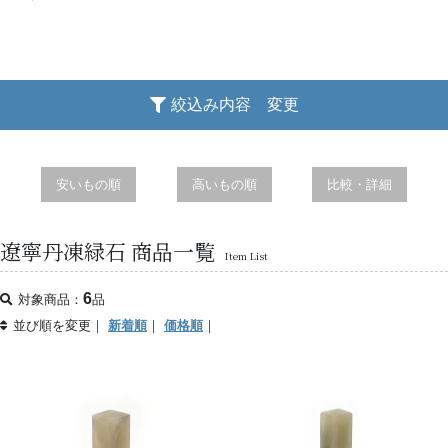
絞込み内容 変更
安いもの順
高いもの順
比較・詳細
遼寧丹凍緑石 商品一覧
Item List
6
対象商品：
品
並び順を変更｜
新着順
｜
価格順
｜