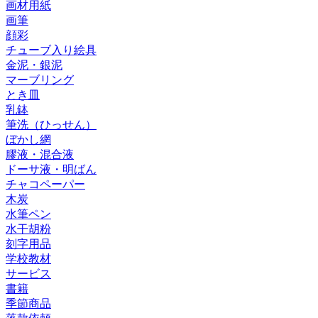
画材用紙
画筆
顔彩
チューブ入り絵具
金泥・銀泥
マーブリング
とき皿
乳鉢
筆洗（ひっせん）
ぼかし網
膠液・混合液
ドーサ液・明ばん
チャコペーパー
木炭
水筆ペン
水干胡粉
刻字用品
学校教材
サービス
書籍
季節商品