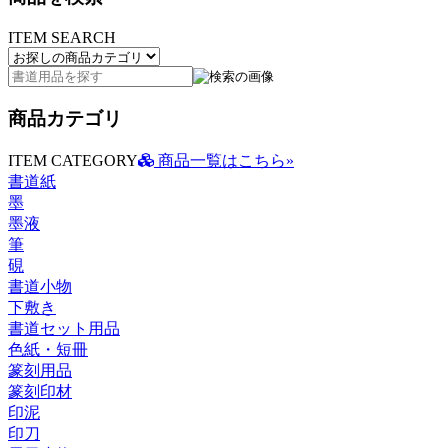
ITEM SEARCH
商品カテゴリ
ITEM CATEGORY
商品一覧はこちら»
書道紙
墨
墨液
筆
硯
書道小物
下敷き
書道セット用品
色紙・短冊
篆刻用品
篆刻印材
印泥
印刀