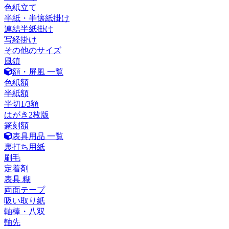
色紙立て
半紙・半懐紙掛け
連結半紙掛け
写経掛け
その他のサイズ
風鎮
額・屏風 一覧
色紙額
半紙額
半切1/3額
はがき2枚版
篆刻額
表具用品 一覧
裏打ち用紙
刷毛
定着剤
表具 糊
両面テープ
吸い取り紙
軸棒・八双
軸先