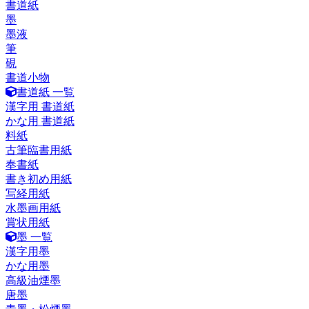
書道紙
墨
墨液
筆
硯
書道小物
書道紙 一覧
漢字用 書道紙
かな用 書道紙
料紙
古筆臨書用紙
奉書紙
書き初め用紙
写経用紙
水墨画用紙
賞状用紙
墨 一覧
漢字用墨
かな用墨
高級油煙墨
唐墨