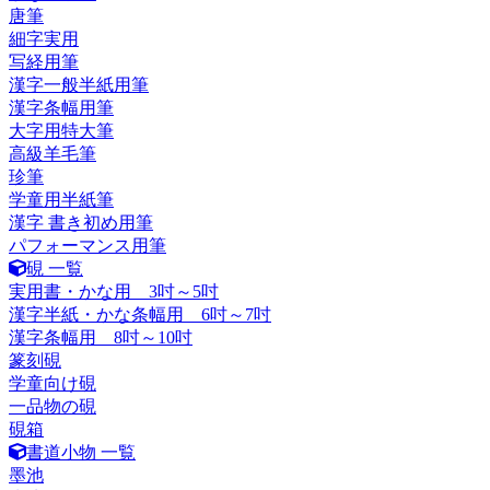
唐筆
細字実用
写経用筆
漢字一般半紙用筆
漢字条幅用筆
大字用特大筆
高級羊毛筆
珍筆
学童用半紙筆
漢字 書き初め用筆
パフォーマンス用筆
硯 一覧
実用書・かな用 3吋～5吋
漢字半紙・かな条幅用 6吋～7吋
漢字条幅用 8吋～10吋
篆刻硯
学童向け硯
一品物の硯
硯箱
書道小物 一覧
墨池