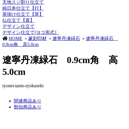
天地スジ割り仕立て
純日本仕立て【行】
茶掛け仕立て【草】
仏仕立て【真】
デザイン仕立て
デザイン仕立て[ヨコ形式］
HOME
»
篆刻印材
»
遼寧丹凍緑石
»
遼寧丹凍緑石
0.9cm角 高5.0cm
遼寧丹凍緑石 0.9cm角 高
5.0cm
ryonei-tanto-ryokuseki
関連商品あり
類似商品あり