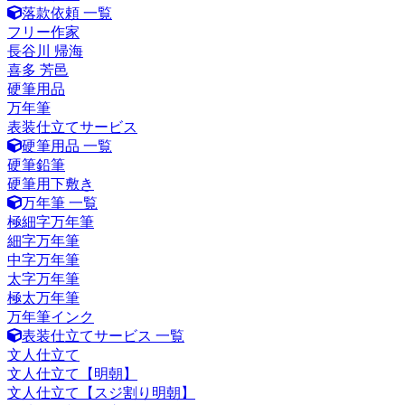
落款依頼 一覧
フリー作家
長谷川 帰海
喜多 芳邑
硬筆用品
万年筆
表装仕立てサービス
硬筆用品 一覧
硬筆鉛筆
硬筆用下敷き
万年筆 一覧
極細字万年筆
細字万年筆
中字万年筆
太字万年筆
極太万年筆
万年筆インク
表装仕立てサービス 一覧
文人仕立て
文人仕立て【明朝】
文人仕立て【スジ割り明朝】