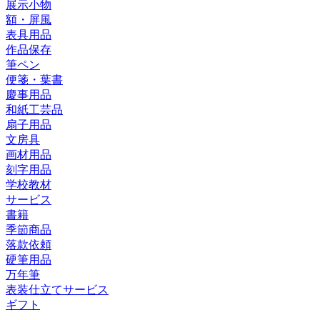
展示小物
額・屏風
表具用品
作品保存
筆ペン
便箋・葉書
慶事用品
和紙工芸品
扇子用品
文房具
画材用品
刻字用品
学校教材
サービス
書籍
季節商品
落款依頼
硬筆用品
万年筆
表装仕立てサービス
ギフト