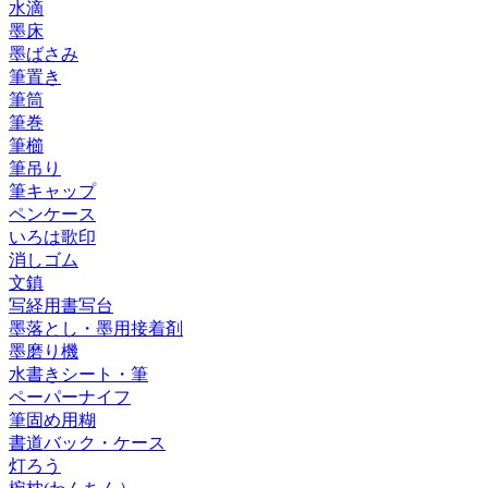
水滴
墨床
墨ばさみ
筆置き
筆筒
筆巻
筆櫛
筆吊り
筆キャップ
ペンケース
いろは歌印
消しゴム
文鎮
写経用書写台
墨落とし・墨用接着剤
墨磨り機
水書きシート・筆
ペーパーナイフ
筆固め用糊
書道バック・ケース
灯ろう