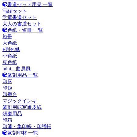
書道セット用品 一覧
写経セット
学童書道セット
大人の書道セット
色紙・短冊 一覧
短冊
大色紙
F判色紙
小色紙
豆色紙
mini二曲屏風
篆刻用品 一覧
印床
印矩
印褥台
マジックインキ
篆刻用転写雁皮紙
研磨用品
印箱
印箋・集印帳・印譜帳
篆刻印材 一覧