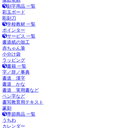
落款依頼
刻字用品 一覧
彩玉ボード
彫刻刀
学校教材 一覧
ポインター
サービス 一覧
書道紙の加工
赤ちゃん筆
小分け袋
ラッピング
書籍 一覧
字／辞／事典
書道 漢字
書道 かな
書道 実用書など
ペン字など
書写教育用テキスト
篆刻
季節商品 一覧
うちわ
カレンダー