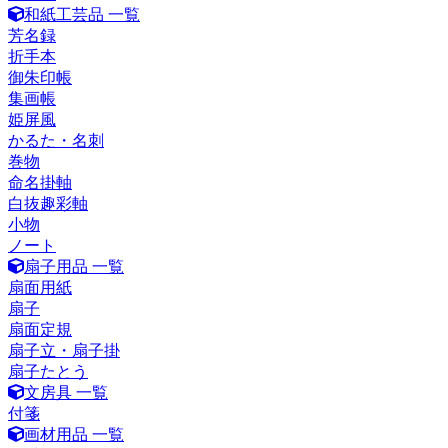
和紙工芸品 一覧
芳名録
折手本
御朱印帳
集画帳
姫屏風
かるた・名刺
巻物
命名掛軸
白抜趣彩軸
小物
ノート
扇子用品 一覧
扇面用紙
扇子
扇面定規
扇子立・扇子掛
扇子たとう
文房具 一覧
付箋
画材用品 一覧