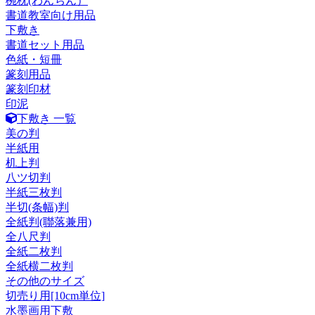
椀枕(わんちん）
書道教室向け用品
下敷き
書道セット用品
色紙・短冊
篆刻用品
篆刻印材
印泥
下敷き 一覧
美の判
半紙用
机上判
八ツ切判
半紙三枚判
半切(条幅)判
全紙判(聯落兼用)
全八尺判
全紙二枚判
全紙横二枚判
その他のサイズ
切売り用[10cm単位]
水墨画用下敷