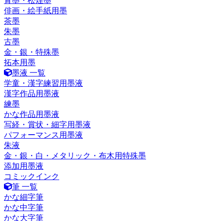
青墨・松煙墨
俳画・絵手紙用墨
茶墨
朱墨
古墨
金・銀・特殊墨
拓本用墨
墨液 一覧
学童・漢字練習用墨液
漢字作品用墨液
練墨
かな作品用墨液
写経・賞状・細字用墨液
パフォーマンス用墨液
朱液
金・銀・白・メタリック・布木用特殊墨
添加用墨液
コミックインク
筆 一覧
かな細字筆
かな中字筆
かな大字筆