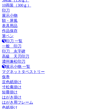
5両装（150ｇ）
10両装（300ｇ）
印刀
展示小物
額・屏風
表具用品
作品保存
筆ペン
印刀 一覧
一般 印刀
印刀 永字碑
高級 天刃印刀
濃州兼松印刀
展示小物 一覧
マグネットタペストリー
仮巻
豆色紙掛け
寸松庵掛け
短冊掛け
はがき掛け
はがき用フレーム
色紙掛け