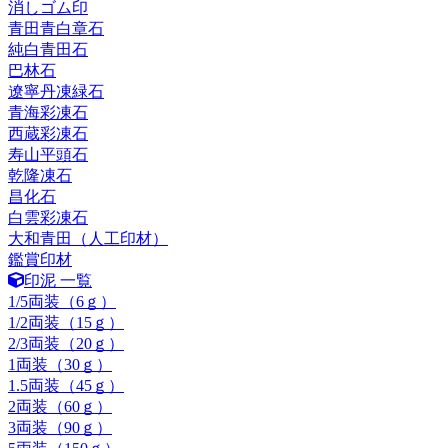
消しゴム印
青田青白章石
純白青田石
巴林石
遼寧丹凍緑石
青海彩凍石
西蔵彩凍石
寿山平頭石
乾隆凍石
昌化石
白雲彩凍石
大和青田（人工印材）
鑑賞印材
印泥 一覧
1/5両装（6ｇ）
1/2両装（15ｇ）
2/3両装（20ｇ）
1両装（30ｇ）
1.5両装（45ｇ）
2両装（60ｇ）
3両装（90ｇ）