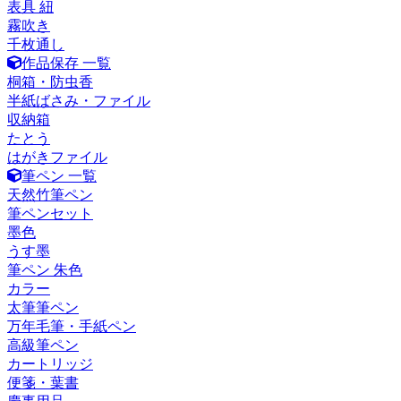
表具 紐
霧吹き
千枚通し
作品保存 一覧
桐箱・防虫香
半紙ばさみ・ファイル
収納箱
たとう
はがきファイル
筆ペン 一覧
天然竹筆ペン
筆ペンセット
墨色
うす墨
筆ペン 朱色
カラー
太筆筆ペン
万年毛筆・手紙ペン
高級筆ペン
カートリッジ
便箋・葉書