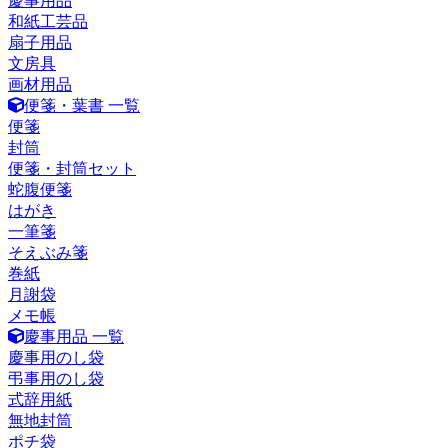
慶事用品
和紙工芸品
扇子用品
文房具
画材用品
便箋・葉書 一覧
便箋
封筒
便箋・封筒セット
蛇腹便箋
はがき
一筆箋
そえぶみ箋
巻紙
月謝袋
メモ帳
慶事用品 一覧
慶事用のし袋
弔事用のし袋
式辞用紙
無地封筒
ポチ袋