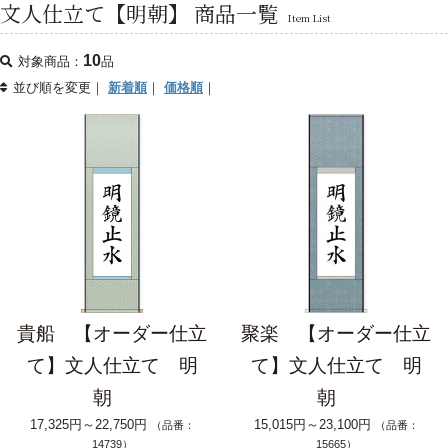
文人仕立て【明朝】 商品一覧
Item List
10
対象商品：
品
並び順を変更｜
新着順
｜
価格順
｜
貴船 【オーダー仕立
聚楽 【オーダー仕立
て】文人仕立て 明
て】文人仕立て 明
朝
朝
17,325円～22,750円
15,015円～23,100円
（品番：
（品番：
14739）
15665）