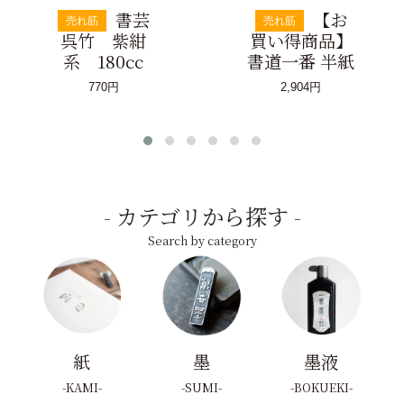
書芸
【お
売れ筋
売れ筋
呉竹 紫紺
買い得商品】
系 180cc
書道一番 半紙
770円
2,904円
カテゴリから探す
Search by category
紙
墨
墨液
KAMI
SUMI
BOKUEKI