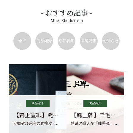
おすすめ記事
Meet Shodo item
全て
商品紹介
季節特集
書道特集
お知らせ
商品紹介
商品紹介
【寶玉宣紙】究極の純粋な宣紙を目指す寶玉宣紙
【鳳王牌】羊毛筆×濃墨での揮毫に最適な宣紙系画仙紙
安徽省涇県産の青檀皮・砂田稲藁・清らかな渓流水、熟練手漉き職人の卓越した手漉技術による最高級の純宣紙です。
熟練の職人が「純手漉」で漉きあげる書画紙。宣紙を好まれるお客様向けの棉料単宣に漉きあげました。