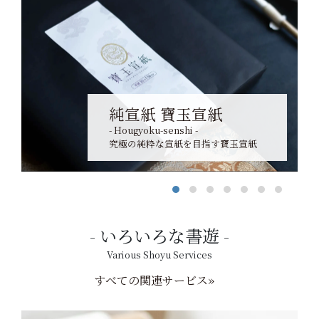
純宣紙 寶玉宣紙
- Hougyoku-senshi -
究極の純粋な宣紙を目指す寶玉宣紙
いろいろな書遊
Various Shoyu Services
すべての関連サービス»