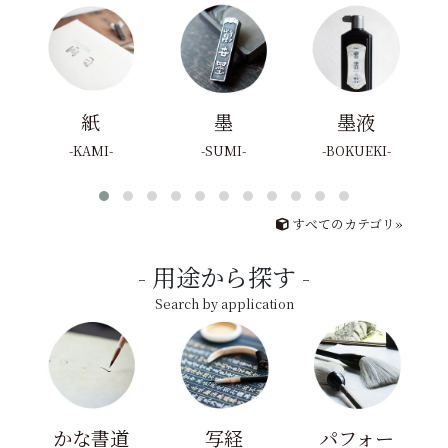
紙
墨
墨液
KAMI
SUMI
BOKUEKI
すべてのカテゴリ»
用途から探す
Search by application
かな書道
写経
パフォー