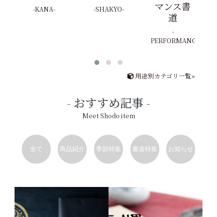
マンス書
KANA
SHAKYO
道
PERFORMANCE
用途別カテゴリ一覧»
おすすめ記事
Meet Shodo item
全て
商品紹介
季節特集
書道特集
お知らせ