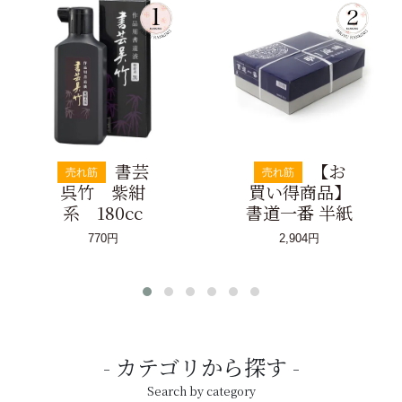
書芸
【お
売れ筋
売れ筋
呉竹 紫紺
買い得商品】
系 180cc
書道一番 半紙
770円
2,904円
カテゴリから探す
Search by category