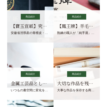
商品紹介
商品紹介
【寶玉宣紙】究極の純粋な宣紙を目指す寶玉宣紙
【鳳王牌】羊毛筆×濃墨での揮毫に最適な宣紙系画仙紙
安徽省涇県産の青檀皮・砂田稲藁・清らかな渓流水、熟練手漉き職人の卓越した手漉技術による最高級の純宣紙です。
熟練の職人が「純手漉」で漉きあげる書画紙。宣紙を好まれるお客様向けの棉料単宣に漉きあげました。
商品紹介
商品紹介
金属工芸品としての文鎮
大切な作品を残す作品保存商品
いつもの書空間に変化を与えてくれる、見ているだけで愉しくなる金属工芸品の文鎮をご紹介します。
大事な作品を保存する商品を取りまとめてご紹介ます。