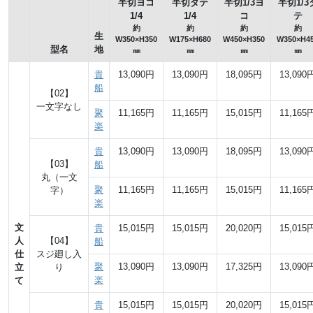
半切ヨコ
半切タテ
半切1/3ヨ
半切1/3
1/4
1/4
コ
テ
約
約
約
約
生
W350×H350
W175×H680
W450×H350
W350×H4
型名
地
㎜
㎜
㎜
㎜
貴
13,090円
13,090円
18,095円
13,090
船
【02】
一文字なし
聚
11,165円
11,165円
15,015円
11,165
楽
貴
13,090円
13,090円
18,095円
13,090
【03】
船
丸（一文
聚
11,165円
11,165円
15,015円
11,165
字）
楽
文
貴
15,015円
15,015円
20,020円
15,015
人
【04】
船
仕
スジ廻し入
聚
13,090円
13,090円
17,325円
13,090
立
り
楽
て
貴
15,015円
15,015円
20,020円
15,015