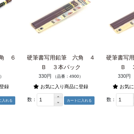
角 ６
硬筆書写用鉛筆 六角 ４
硬筆書写
Ｂ ３本パック
Ｂ 
330円
330円
2）
（品番：4900）
登録
お気に入り商品に登録
お気に
数：
数：