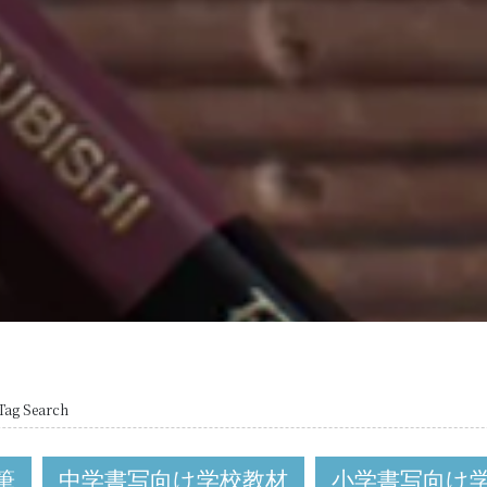
Tag Search
筆
中学書写向け学校教材
小学書写向け