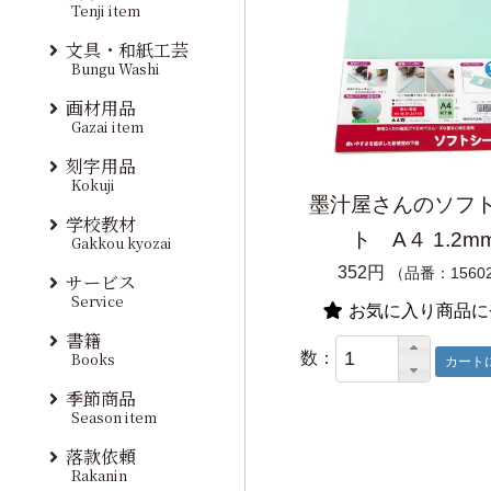
Tenji item
文具・和紙工芸
Bungu Washi
画材用品
Gazai item
刻字用品
Kokuji
墨汁屋さんのソフ
学校教材
ト A４ 1.2m
Gakkou kyozai
352円
（品番：1560
サービス
Service
お気に入り商品に
書籍
数：
Books
季節商品
Season item
落款依頼
Rakanin