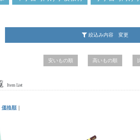
絞込み内容 変更
安いもの順
高いもの順
覧
Item List
｜
価格順
｜