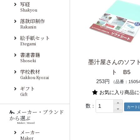
写経
Shakyou
落款印制作
Rakanin
絵手紙セット
Etegami
書道書籍
Shoseki
墨汁屋さんのソフ
学校教材
ト B5
Gakkou Kyozai
253円
（品番：1505
ギフト
お気に入り商品に
Gift
数：
メーカー・ブランド
から選ぶ
Maker / Brand
メーカー
Maker