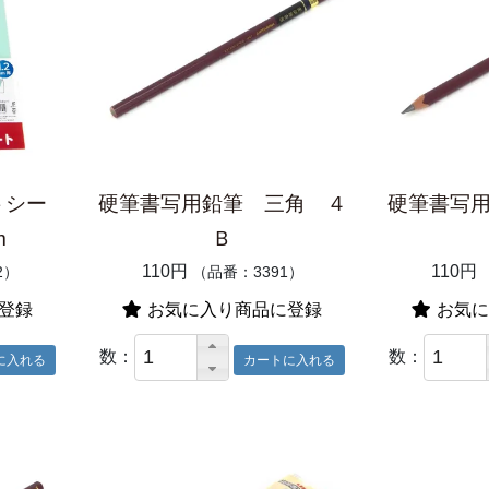
トシー
硬筆書写用鉛筆 三角 ４
硬筆書写
m
Ｂ
110円
110円
2）
（品番：3391）
登録
お気に入り商品に登録
お気に
数：
数：