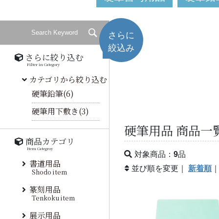
さらに
絞込み
さらに絞り込む
Filter in Category
カテゴリから絞り込む
硬筆鉛筆(6)
硬筆用下敷き(3)
硬筆用品 商品一
商品カテゴリ
Item Categroy
対象商品：
9
品
書道用品
並び順を変更｜
新着順
Shodo item
篆刻用品
Tenkoku item
展示用品