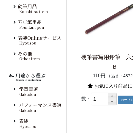
硬筆用品
Koushitsu item
万年筆用品
Fountain pen
表装Onlineサービス
Hyousou
その他
硬筆書写用鉛筆 六
Other item
Ｂ
用途から選ぶ
110円
（品番：487
Search by application
お気に入り商品に
学童書道
Gakudou
数：
パフォーマンス書道
Gakudou
表装
Hyousou