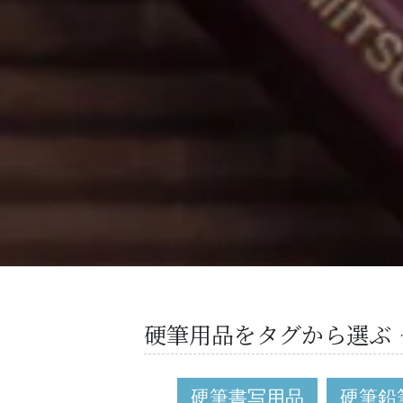
硬筆用品をタグから選ぶ
硬筆書写用品
硬筆鉛