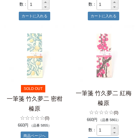
数：
数：
SOLD OUT
一筆箋 竹久夢二 紅梅
一筆箋 竹久夢二 密柑
榛原
榛原
☆☆☆☆☆
(0)
☆☆☆☆☆
(0)
660円
（品番 5861）
660円
（品番 5855）
数：
商品ページへ