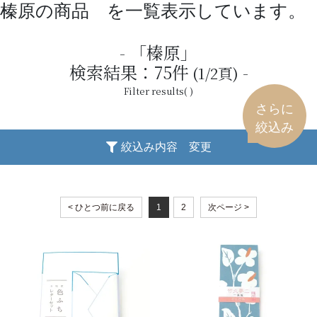
榛原の商品 を一覧表示しています。
「榛原」
検索結果：
75
件
(1/2頁)
Filter results( )
さらに
絞込み
絞込み内容 変更
< ひとつ前に戻る
1
2
次ページ >