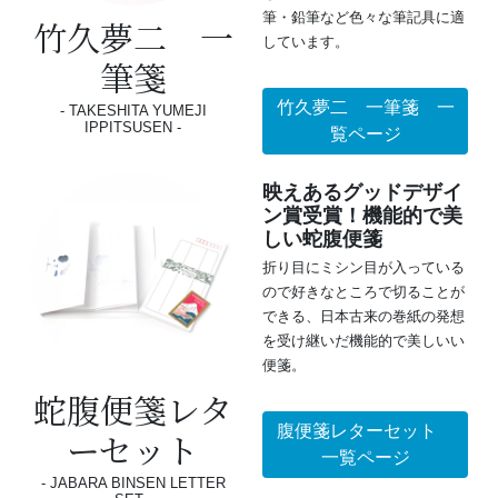
筆・鉛筆など色々な筆記具に適
竹久夢二 一
しています。
筆箋
竹久夢二 一筆箋 一
TAKESHITA YUMEJI
IPPITSUSEN
覧ページ
映えあるグッドデザイ
ン賞受賞！機能的で美
しい蛇腹便箋
折り目にミシン目が入っている
ので好きなところで切ることが
できる、日本古来の巻紙の発想
を受け継いだ機能的で美しいい
便箋。
蛇腹便箋レタ
腹便箋レターセット
ーセット
一覧ページ
JABARA BINSEN LETTER