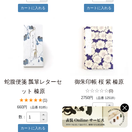
蛇腹便箋 瓢箪レターセ
御朱印帳 桜 紫 榛原
ット 榛原
☆☆☆☆☆
(0)
2750円
（品番 12518）
★★★★★
(1)
660円
数：
（品番 8185）
数：