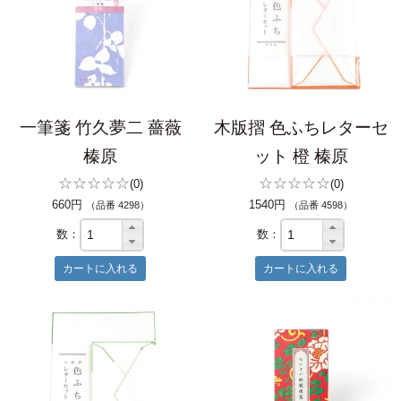
一筆箋 竹久夢二 薔薇
木版摺 色ふちレターセ
榛原
ット 橙 榛原
☆☆☆☆☆
☆☆☆☆☆
(0)
(0)
660円
1540円
（品番 4298）
（品番 4598）
数：
数：