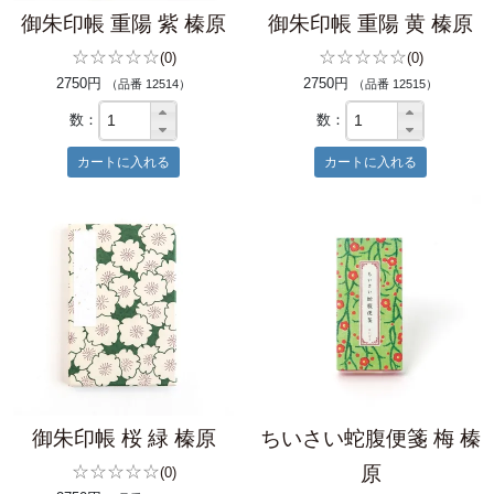
御朱印帳 重陽 紫 榛原
御朱印帳 重陽 黄 榛原
☆☆☆☆☆
☆☆☆☆☆
(0)
(0)
2750円
2750円
（品番 12514）
（品番 12515）
数：
数：
御朱印帳 桜 緑 榛原
ちいさい蛇腹便箋 梅 榛
☆☆☆☆☆
原
(0)