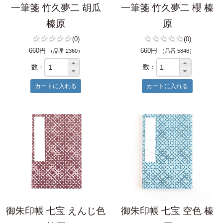
一筆箋 竹久夢二 胡瓜
一筆箋 竹久夢二 櫻 榛
榛原
原
☆☆☆☆☆
☆☆☆☆☆
(0)
(0)
660円
660円
（品番 2360）
（品番 5846）
数：
数：
御朱印帳 七宝 えんじ色
御朱印帳 七宝 空色 榛