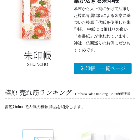
案が活きる朱印帳
幕末から大正期にかけて活躍し
た榛原専属絵師による図案に基
づいた榛原千代紙を使用した朱
印帳。 中紙には筆触りの良い
「奉書紙」が使われています。
神社・仏閣巡りのお供にぜひお
すすめです。
朱印帳
SHUINCHO
朱印帳 一覧ページ
榛原 売れ筋ランキング
Haibara Sales Ranking 2020年度実績
書遊Onlineで人気の榛原商品を紹介します。