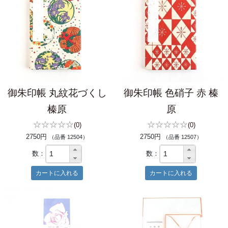
御朱印帳 丸紋花づくし
御朱印帳 色硝子 赤 榛
榛原
原
☆☆☆☆☆
☆☆☆☆☆
(0)
(0)
2750円
2750円
（品番 12504）
（品番 12507）
数：
数：