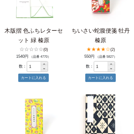
木版摺 色ふちレターセ
ちいさい蛇腹便箋 牡丹
ット 緑 榛原
榛原
☆☆☆☆☆
★★★★☆
(0)
(2)
1540円
550円
（品番 4770）
（品番 5827）
数：
数：