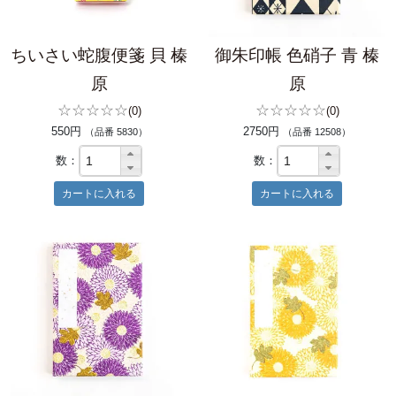
ちいさい蛇腹便箋 貝 榛
御朱印帳 色硝子 青 榛
原
原
☆☆☆☆☆
☆☆☆☆☆
(0)
(0)
550円
2750円
（品番 5830）
（品番 12508）
数：
数：