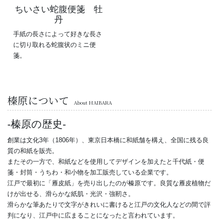
ちいさい蛇腹便箋 牡
丹
手紙の長さによって好きな長さ
に切り取れる蛇腹状のミニ便
箋。
榛原について
About HAIBARA
榛原の歴史
創業は文化3年（1806年）、東京日本橋に和紙舗を構え、全国に残る良
質の和紙を販売。
またその一方で、和紙などを使用してデザインを加えたと千代紙・便
箋・封筒・うちわ・和小物を加工販売している企業です。
江戸で最初に「雁皮紙」を売り出したのが榛原です。良質な雁皮植物だ
けが出せる、滑らかな紙肌・光沢・強靭さ。
滑らかな筆あたりで文字がきれいに書けると江戸の文化人などの間で評
判になり、江戸中に広まることになったと言われています。