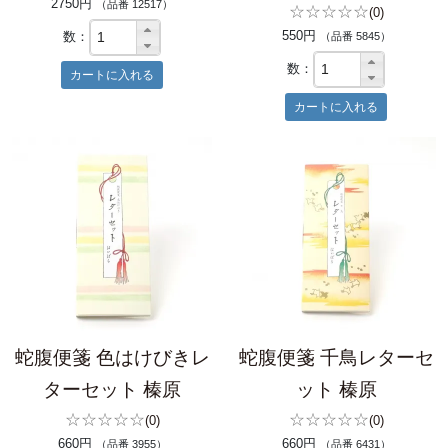
2750円
（品番 12517）
☆☆☆☆☆
(0)
550円
数：
（品番 5845）
数：
蛇腹便箋 色はけびきレ
蛇腹便箋 千鳥レターセ
ターセット 榛原
ット 榛原
☆☆☆☆☆
☆☆☆☆☆
(0)
(0)
660円
660円
（品番 3955）
（品番 6431）