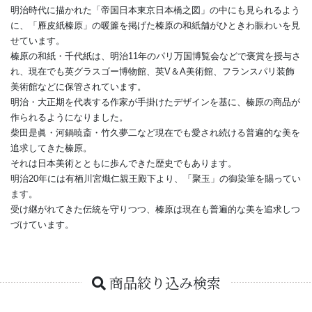
明治時代に描かれた「帝国日本東京日本橋之図」の中にも見られるよう
に、「雁皮紙榛原」の暖簾を掲げた榛原の和紙舗がひときわ賑わいを見
せています。
榛原の和紙・千代紙は、明治11年のパリ万国博覧会などで褒賞を授与さ
れ、現在でも英グラスゴー博物館、英V＆A美術館、フランスパリ装飾
美術館などに保管されています。
明治・大正期を代表する作家が手掛けたデザインを基に、榛原の商品が
作られるようになりました。
柴田是眞・河鍋暁斎・竹久夢二など現在でも愛され続ける普遍的な美を
追求してきた榛原。
それは日本美術とともに歩んできた歴史でもあります。
明治20年には有栖川宮熾仁親王殿下より、「聚玉」の御染筆を賜ってい
ます。
受け継がれてきた伝統を守りつつ、榛原は現在も普遍的な美を追求しつ
づけています。
商品絞り込み検索