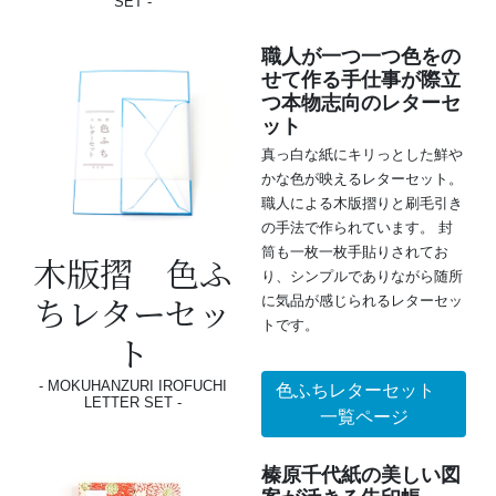
SET
職人が一つ一つ色をの
せて作る手仕事が際立
つ本物志向のレターセ
ット
真っ白な紙にキリっとした鮮や
かな色が映えるレターセット。
職人による木版摺りと刷毛引き
の手法で作られています。 封
筒も一枚一枚手貼りされてお
木版摺 色ふ
り、シンプルでありながら随所
ちレターセッ
に気品が感じられるレターセッ
トです。
ト
MOKUHANZURI IROFUCHI
色ふちレターセット
LETTER SET
一覧ページ
榛原千代紙の美しい図