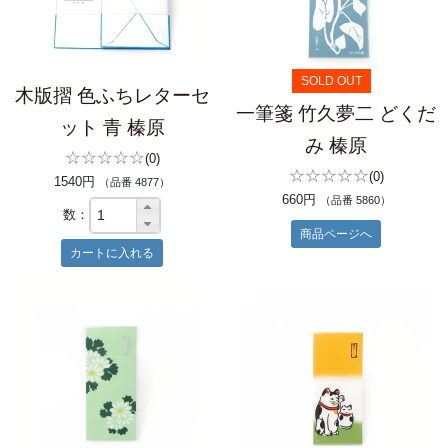
SOLD OUT
木版摺 色ふちレターセ
一筆箋 竹久夢二 どくだ
ット 青 榛原
み 榛原
☆☆☆☆☆
(0)
☆☆☆☆☆
(0)
1540円
（品番 4877）
660円
（品番 5860）
数：
商品ページへ