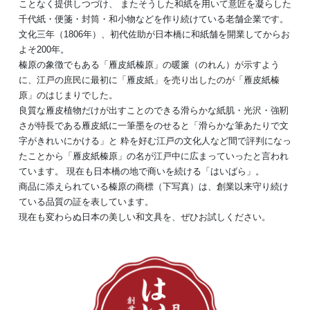
ことなく提供しつづけ、 またそうした和紙を用いて意匠を凝らした
千代紙・便箋・封筒・和小物などを作り続けている老舗企業です。
文化三年（1806年）、初代佐助が日本橋に和紙舗を開業してからお
よそ200年。
榛原の象徴でもある「雁皮紙榛原」の暖簾（のれん）が示すよう
に、江戸の庶民に最初に「雁皮紙」を売り出したのが「雁皮紙榛
原」のはじまりでした。
良質な雁皮植物だけが出すことのできる滑らかな紙肌・光沢・強靭
さが特長である雁皮紙に一筆墨をのせると「滑らかな筆あたりで文
字がきれいにかける」と 粋を好む江戸の文化人など間で評判になっ
たことから「雁皮紙榛原」の名が江戸中に広まっていったと言われ
ています。 現在も日本橋の地で商いを続ける「はいばら」。
商品に添えられている榛原の商標（下写真）は、創業以来守り続け
ている品質の証を表しています。
現在も変わらぬ日本の美しい和文具を、ぜひお試しください。