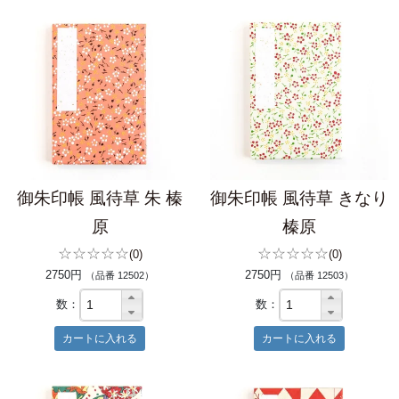
御朱印帳 風待草 朱 榛
御朱印帳 風待草 きなり
原
榛原
☆☆☆☆☆
☆☆☆☆☆
(0)
(0)
2750円
2750円
（品番 12502）
（品番 12503）
数：
数：