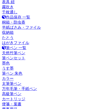
表具 紐
霧吹き
千枚通し
作品保存 一覧
桐箱・防虫香
半紙ばさみ・ファイル
収納箱
たとう
はがきファイル
筆ペン 一覧
天然竹筆ペン
筆ペンセット
墨色
うす墨
筆ペン 朱色
カラー
太筆筆ペン
万年毛筆・手紙ペン
高級筆ペン
カートリッジ
便箋・葉書