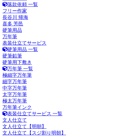
落款依頼 一覧
フリー作家
長谷川 帰海
喜多 芳邑
硬筆用品
万年筆
表装仕立てサービス
硬筆用品 一覧
硬筆鉛筆
硬筆用下敷き
万年筆 一覧
極細字万年筆
細字万年筆
中字万年筆
太字万年筆
極太万年筆
万年筆インク
表装仕立てサービス 一覧
文人仕立て
文人仕立て【明朝】
文人仕立て【スジ割り明朝】