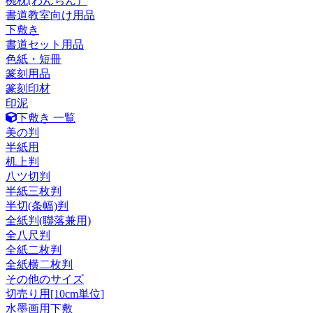
椀枕(わんちん）
書道教室向け用品
下敷き
書道セット用品
色紙・短冊
篆刻用品
篆刻印材
印泥
下敷き 一覧
美の判
半紙用
机上判
八ツ切判
半紙三枚判
半切(条幅)判
全紙判(聯落兼用)
全八尺判
全紙二枚判
全紙横二枚判
その他のサイズ
切売り用[10cm単位]
水墨画用下敷