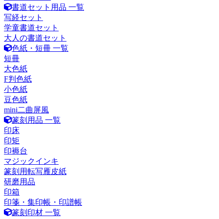
書道セット用品 一覧
写経セット
学童書道セット
大人の書道セット
色紙・短冊 一覧
短冊
大色紙
F判色紙
小色紙
豆色紙
mini二曲屏風
篆刻用品 一覧
印床
印矩
印褥台
マジックインキ
篆刻用転写雁皮紙
研磨用品
印箱
印箋・集印帳・印譜帳
篆刻印材 一覧