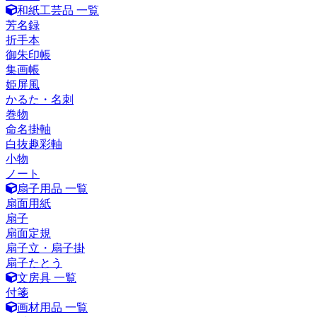
和紙工芸品 一覧
芳名録
折手本
御朱印帳
集画帳
姫屏風
かるた・名刺
巻物
命名掛軸
白抜趣彩軸
小物
ノート
扇子用品 一覧
扇面用紙
扇子
扇面定規
扇子立・扇子掛
扇子たとう
文房具 一覧
付箋
画材用品 一覧