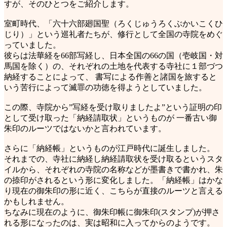
すが、そのひとつをご紹介します。
室町時代、「六十六部廻国聖（ろくじゅうろくぶかいこくひ
じり）」という巡礼者たちが、修行として全国の寺院をめぐ
っていました。
彼らは法華経を66部写経し、日本全国の66の国（壱岐国・対
馬国を除く）の、それぞれの土地を代表する寺社に１部づつ
納経することによって、 書写による作善と諸国を旅すると
いう苦行によって滅罪の功徳を得ようとしていました。
この際、寺院から”写経を受け取りましたよ”という証明の印
として受け取った「納経請取状」というものが 一番古い御
朱印のルーツではないかと言われています。
さらに「納経帳」というものが江戸時代に誕生しました。
それまでの、寺社に納経し納経請取状を受け取るというスタ
イルから、それぞれの寺院の名称などが墨書きで書かれ、朱
の捺印がされるという形に変化しました。「納経帳」はかな
り現在の御朱印の形に近く、こちらが直接のルーツと言える
かもしれません。
ちなみに現在のように、御朱印帳に御朱印(スタンプ)が押さ
れる形になったのは、実は昭和に入ってからのようです。