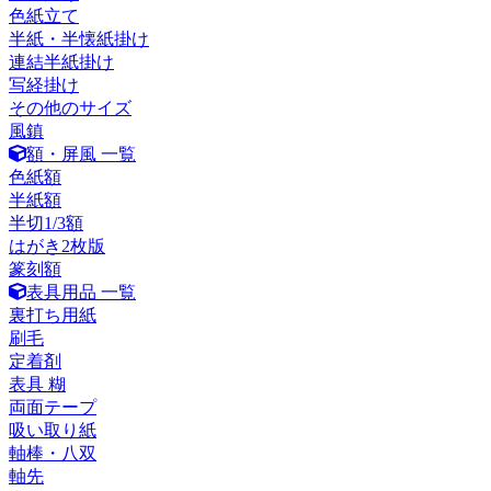
色紙立て
半紙・半懐紙掛け
連結半紙掛け
写経掛け
その他のサイズ
風鎮
額・屏風 一覧
色紙額
半紙額
半切1/3額
はがき2枚版
篆刻額
表具用品 一覧
裏打ち用紙
刷毛
定着剤
表具 糊
両面テープ
吸い取り紙
軸棒・八双
軸先