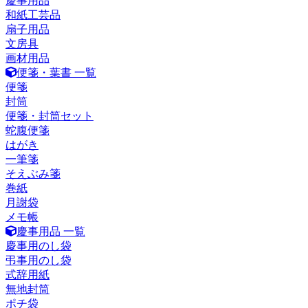
慶事用品
和紙工芸品
扇子用品
文房具
画材用品
便箋・葉書 一覧
便箋
封筒
便箋・封筒セット
蛇腹便箋
はがき
一筆箋
そえぶみ箋
巻紙
月謝袋
メモ帳
慶事用品 一覧
慶事用のし袋
弔事用のし袋
式辞用紙
無地封筒
ポチ袋