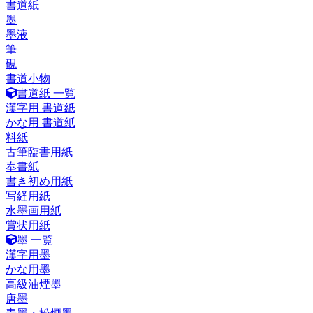
書道紙
墨
墨液
筆
硯
書道小物
書道紙 一覧
漢字用 書道紙
かな用 書道紙
料紙
古筆臨書用紙
奉書紙
書き初め用紙
写経用紙
水墨画用紙
賞状用紙
墨 一覧
漢字用墨
かな用墨
高級油煙墨
唐墨