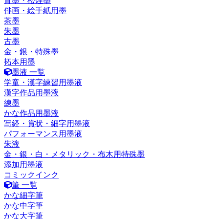
青墨・松煙墨
俳画・絵手紙用墨
茶墨
朱墨
古墨
金・銀・特殊墨
拓本用墨
墨液 一覧
学童・漢字練習用墨液
漢字作品用墨液
練墨
かな作品用墨液
写経・賞状・細字用墨液
パフォーマンス用墨液
朱液
金・銀・白・メタリック・布木用特殊墨
添加用墨液
コミックインク
筆 一覧
かな細字筆
かな中字筆
かな大字筆