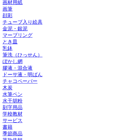
画材用紙
画筆
顔彩
チューブ入り絵具
金泥・銀泥
マーブリング
とき皿
乳鉢
筆洗（ひっせん）
ぼかし網
膠液・混合液
ドーサ液・明ばん
チャコペーパー
木炭
水筆ペン
水干胡粉
刻字用品
学校教材
サービス
書籍
季節商品