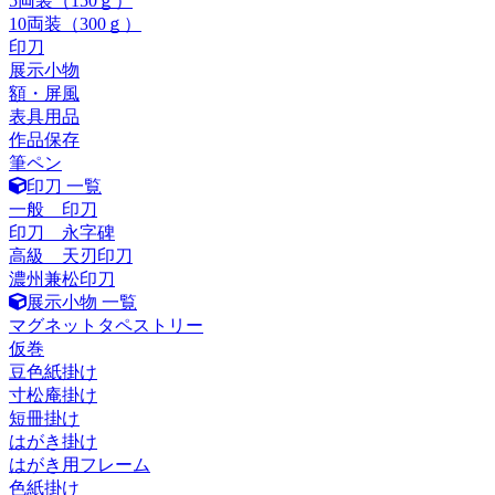
5両装（150ｇ）
10両装（300ｇ）
印刀
展示小物
額・屏風
表具用品
作品保存
筆ペン
印刀 一覧
一般 印刀
印刀 永字碑
高級 天刃印刀
濃州兼松印刀
展示小物 一覧
マグネットタペストリー
仮巻
豆色紙掛け
寸松庵掛け
短冊掛け
はがき掛け
はがき用フレーム
色紙掛け