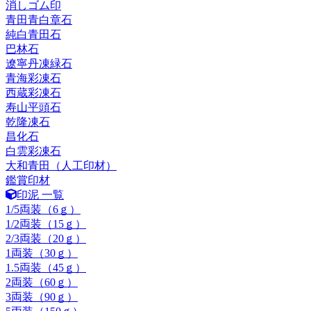
消しゴム印
青田青白章石
純白青田石
巴林石
遼寧丹凍緑石
青海彩凍石
西蔵彩凍石
寿山平頭石
乾隆凍石
昌化石
白雲彩凍石
大和青田（人工印材）
鑑賞印材
印泥 一覧
1/5両装（6ｇ）
1/2両装（15ｇ）
2/3両装（20ｇ）
1両装（30ｇ）
1.5両装（45ｇ）
2両装（60ｇ）
3両装（90ｇ）