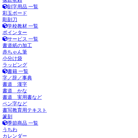
落款依頼
刻字用品 一覧
彩玉ボード
彫刻刀
学校教材 一覧
ポインター
サービス 一覧
書道紙の加工
赤ちゃん筆
小分け袋
ラッピング
書籍 一覧
字／辞／事典
書道 漢字
書道 かな
書道 実用書など
ペン字など
書写教育用テキスト
篆刻
季節商品 一覧
うちわ
カレンダー