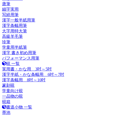
唐筆
細字実用
写経用筆
漢字一般半紙用筆
漢字条幅用筆
大字用特大筆
高級羊毛筆
珍筆
学童用半紙筆
漢字 書き初め用筆
パフォーマンス用筆
硯 一覧
実用書・かな用 3吋～5吋
漢字半紙・かな条幅用 6吋～7吋
漢字条幅用 8吋～10吋
篆刻硯
学童向け硯
一品物の硯
硯箱
書道小物 一覧
墨池