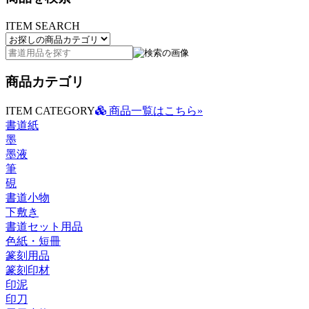
ITEM SEARCH
商品カテゴリ
ITEM CATEGORY
商品一覧はこちら»
書道紙
墨
墨液
筆
硯
書道小物
下敷き
書道セット用品
色紙・短冊
篆刻用品
篆刻印材
印泥
印刀