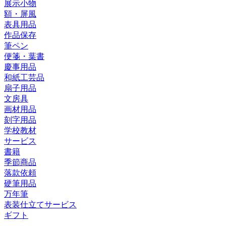
展示小物
額・屏風
表具用品
作品保存
筆ペン
便箋・葉書
慶事用品
和紙工芸品
扇子用品
文房具
画材用品
刻字用品
学校教材
サービス
書籍
季節商品
落款依頼
硬筆用品
万年筆
表装仕立てサービス
ギフト