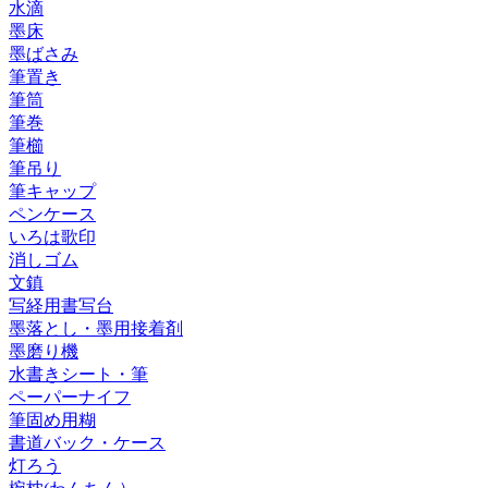
水滴
墨床
墨ばさみ
筆置き
筆筒
筆巻
筆櫛
筆吊り
筆キャップ
ペンケース
いろは歌印
消しゴム
文鎮
写経用書写台
墨落とし・墨用接着剤
墨磨り機
水書きシート・筆
ペーパーナイフ
筆固め用糊
書道バック・ケース
灯ろう