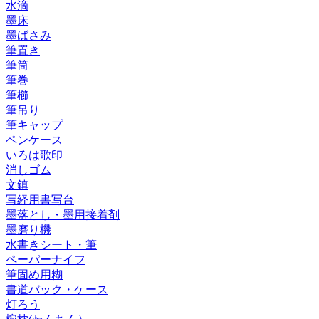
水滴
墨床
墨ばさみ
筆置き
筆筒
筆巻
筆櫛
筆吊り
筆キャップ
ペンケース
いろは歌印
消しゴム
文鎮
写経用書写台
墨落とし・墨用接着剤
墨磨り機
水書きシート・筆
ペーパーナイフ
筆固め用糊
書道バック・ケース
灯ろう