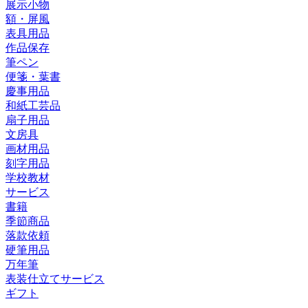
展示小物
額・屏風
表具用品
作品保存
筆ペン
便箋・葉書
慶事用品
和紙工芸品
扇子用品
文房具
画材用品
刻字用品
学校教材
サービス
書籍
季節商品
落款依頼
硬筆用品
万年筆
表装仕立てサービス
ギフト