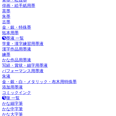
青墨・松煙墨
俳画・絵手紙用墨
茶墨
朱墨
古墨
金・銀・特殊墨
拓本用墨
墨液 一覧
学童・漢字練習用墨液
漢字作品用墨液
練墨
かな作品用墨液
写経・賞状・細字用墨液
パフォーマンス用墨液
朱液
金・銀・白・メタリック・布木用特殊墨
添加用墨液
コミックインク
筆 一覧
かな細字筆
かな中字筆
かな大字筆