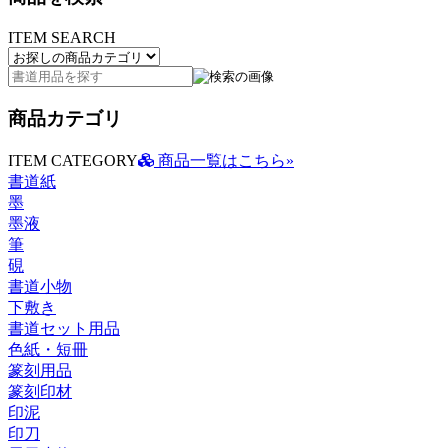
ITEM SEARCH
商品カテゴリ
ITEM CATEGORY
商品一覧はこちら»
書道紙
墨
墨液
筆
硯
書道小物
下敷き
書道セット用品
色紙・短冊
篆刻用品
篆刻印材
印泥
印刀