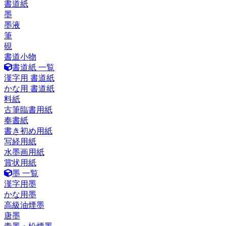
書道紙
墨
墨液
筆
硯
書道小物
書道紙 一覧
漢字用 書道紙
かな用 書道紙
料紙
古筆臨書用紙
奉書紙
書き初め用紙
写経用紙
水墨画用紙
賞状用紙
墨 一覧
漢字用墨
かな用墨
高級油煙墨
唐墨