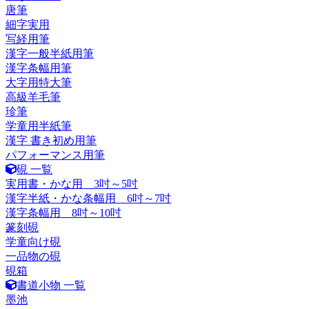
唐筆
細字実用
写経用筆
漢字一般半紙用筆
漢字条幅用筆
大字用特大筆
高級羊毛筆
珍筆
学童用半紙筆
漢字 書き初め用筆
パフォーマンス用筆
硯 一覧
実用書・かな用 3吋～5吋
漢字半紙・かな条幅用 6吋～7吋
漢字条幅用 8吋～10吋
篆刻硯
学童向け硯
一品物の硯
硯箱
書道小物 一覧
墨池