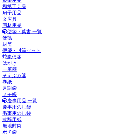
慶事用品
和紙工芸品
扇子用品
文房具
画材用品
便箋・葉書 一覧
便箋
封筒
便箋・封筒セット
蛇腹便箋
はがき
一筆箋
そえぶみ箋
巻紙
月謝袋
メモ帳
慶事用品 一覧
慶事用のし袋
弔事用のし袋
式辞用紙
無地封筒
ポチ袋