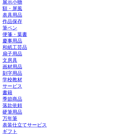
展示小物
額・屏風
表具用品
作品保存
筆ペン
便箋・葉書
慶事用品
和紙工芸品
扇子用品
文房具
画材用品
刻字用品
学校教材
サービス
書籍
季節商品
落款依頼
硬筆用品
万年筆
表装仕立てサービス
ギフト