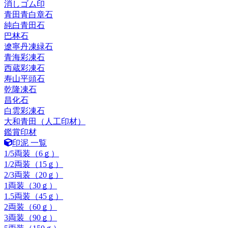
消しゴム印
青田青白章石
純白青田石
巴林石
遼寧丹凍緑石
青海彩凍石
西蔵彩凍石
寿山平頭石
乾隆凍石
昌化石
白雲彩凍石
大和青田（人工印材）
鑑賞印材
印泥 一覧
1/5両装（6ｇ）
1/2両装（15ｇ）
2/3両装（20ｇ）
1両装（30ｇ）
1.5両装（45ｇ）
2両装（60ｇ）
3両装（90ｇ）