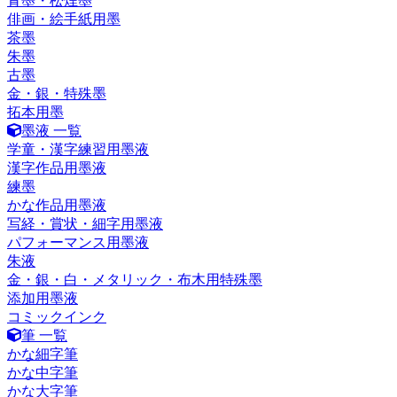
青墨・松煙墨
俳画・絵手紙用墨
茶墨
朱墨
古墨
金・銀・特殊墨
拓本用墨
墨液 一覧
学童・漢字練習用墨液
漢字作品用墨液
練墨
かな作品用墨液
写経・賞状・細字用墨液
パフォーマンス用墨液
朱液
金・銀・白・メタリック・布木用特殊墨
添加用墨液
コミックインク
筆 一覧
かな細字筆
かな中字筆
かな大字筆