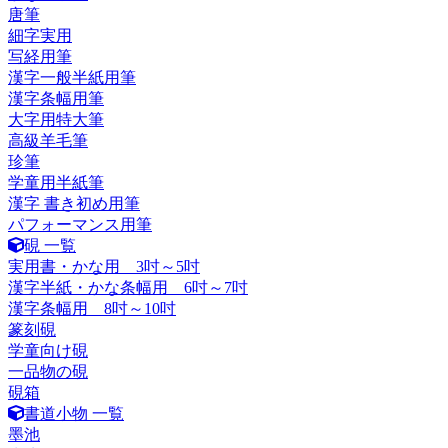
唐筆
細字実用
写経用筆
漢字一般半紙用筆
漢字条幅用筆
大字用特大筆
高級羊毛筆
珍筆
学童用半紙筆
漢字 書き初め用筆
パフォーマンス用筆
硯 一覧
実用書・かな用 3吋～5吋
漢字半紙・かな条幅用 6吋～7吋
漢字条幅用 8吋～10吋
篆刻硯
学童向け硯
一品物の硯
硯箱
書道小物 一覧
墨池