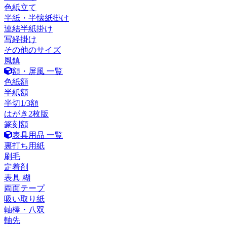
色紙立て
半紙・半懐紙掛け
連結半紙掛け
写経掛け
その他のサイズ
風鎮
額・屏風 一覧
色紙額
半紙額
半切1/3額
はがき2枚版
篆刻額
表具用品 一覧
裏打ち用紙
刷毛
定着剤
表具 糊
両面テープ
吸い取り紙
軸棒・八双
軸先