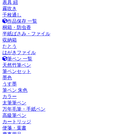
表具 紐
霧吹き
千枚通し
作品保存 一覧
桐箱・防虫香
半紙ばさみ・ファイル
収納箱
たとう
はがきファイル
筆ペン 一覧
天然竹筆ペン
筆ペンセット
墨色
うす墨
筆ペン 朱色
カラー
太筆筆ペン
万年毛筆・手紙ペン
高級筆ペン
カートリッジ
便箋・葉書