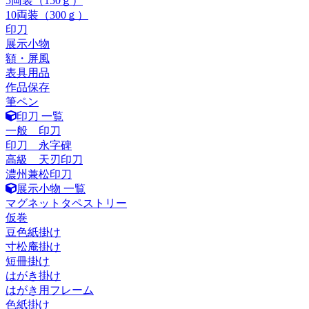
5両装（150ｇ）
10両装（300ｇ）
印刀
展示小物
額・屏風
表具用品
作品保存
筆ペン
印刀 一覧
一般 印刀
印刀 永字碑
高級 天刃印刀
濃州兼松印刀
展示小物 一覧
マグネットタペストリー
仮巻
豆色紙掛け
寸松庵掛け
短冊掛け
はがき掛け
はがき用フレーム
色紙掛け