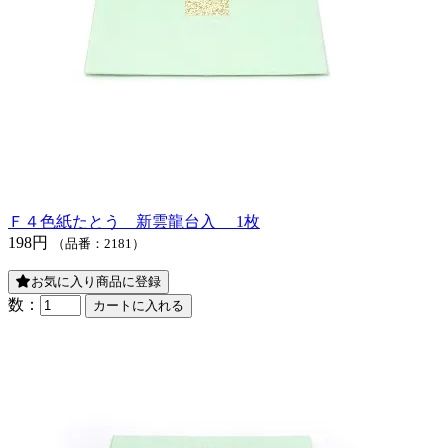
Ｆ４色紙たとう 新雲龍台入 1枚
198円
（品番：2181）
お気に入り商品に登録
数：