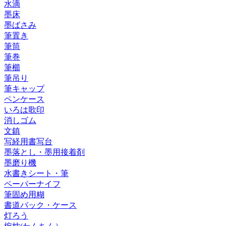
水滴
墨床
墨ばさみ
筆置き
筆筒
筆巻
筆櫛
筆吊り
筆キャップ
ペンケース
いろは歌印
消しゴム
文鎮
写経用書写台
墨落とし・墨用接着剤
墨磨り機
水書きシート・筆
ペーパーナイフ
筆固め用糊
書道バック・ケース
灯ろう