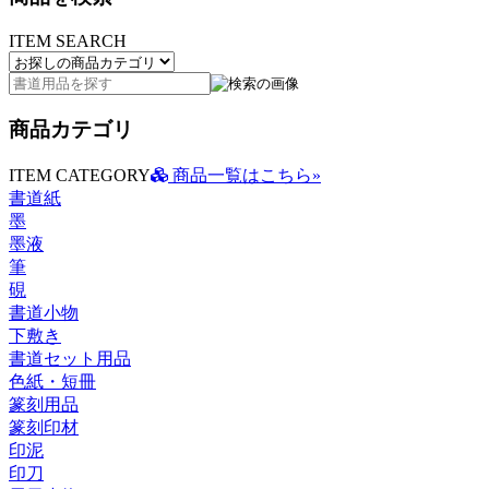
ITEM SEARCH
商品カテゴリ
ITEM CATEGORY
商品一覧はこちら»
書道紙
墨
墨液
筆
硯
書道小物
下敷き
書道セット用品
色紙・短冊
篆刻用品
篆刻印材
印泥
印刀