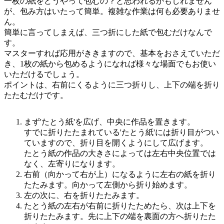
一枚の紙をどうやって包むの？と思われるかもしれません
が、包み方はいたって簡単。複雑な作業は何も必要ありませ
ん。
簡単に言ってしまえば、三つ折にした紙で包むだけなんで
す。
マスターすれば応用がききますので、基本をおさえていただ
き、1枚の紙から包めるようになれば様々な場面でもお使い
いただけるでしょう。
ポイントは、右前にくるように三つ折りし、上下の端を折り
たたむだけです。
まず'たとう紙'を広げ、中央に作品を置きます。
すでに折りたたまれている'たとう紙'には折り目がつい
ていますので、折り目を開くようにして広げます。
たとう紙の作品の大きさによっては左右中央位置では
なく、左寄りになります。
右前（向かって右が上）になるように左右の紙を折り
たたみます。向かって左側から折り始めます。
左の次に、右を折りたたみます。
たとう紙の左右が右前に折りたためたら、次は上下を
折りたたみます。先に上下の端を裏面の方へ折りたた