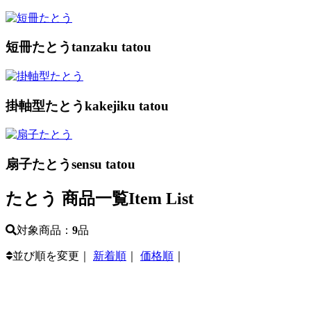
短冊たとう
tanzaku tatou
掛軸型たとう
kakejiku tatou
扇子たとう
sensu tatou
たとう 商品一覧
Item List
対象商品：
9
品
並び順を変更｜
新着順
｜
価格順
｜