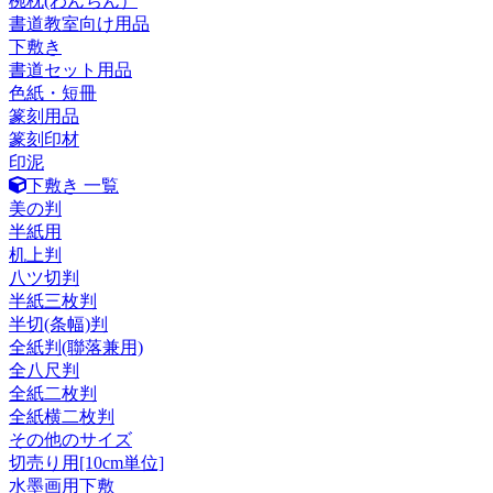
椀枕(わんちん）
書道教室向け用品
下敷き
書道セット用品
色紙・短冊
篆刻用品
篆刻印材
印泥
下敷き 一覧
美の判
半紙用
机上判
八ツ切判
半紙三枚判
半切(条幅)判
全紙判(聯落兼用)
全八尺判
全紙二枚判
全紙横二枚判
その他のサイズ
切売り用[10cm単位]
水墨画用下敷