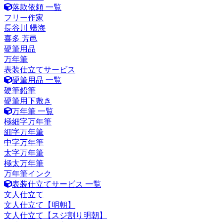
落款依頼 一覧
フリー作家
長谷川 帰海
喜多 芳邑
硬筆用品
万年筆
表装仕立てサービス
硬筆用品 一覧
硬筆鉛筆
硬筆用下敷き
万年筆 一覧
極細字万年筆
細字万年筆
中字万年筆
太字万年筆
極太万年筆
万年筆インク
表装仕立てサービス 一覧
文人仕立て
文人仕立て【明朝】
文人仕立て【スジ割り明朝】