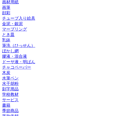
画材用紙
画筆
顔彩
チューブ入り絵具
金泥・銀泥
マーブリング
とき皿
乳鉢
筆洗（ひっせん）
ぼかし網
膠液・混合液
ドーサ液・明ばん
チャコペーパー
木炭
水筆ペン
水干胡粉
刻字用品
学校教材
サービス
書籍
季節商品