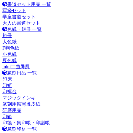
書道セット用品 一覧
写経セット
学童書道セット
大人の書道セット
色紙・短冊 一覧
短冊
大色紙
F判色紙
小色紙
豆色紙
mini二曲屏風
篆刻用品 一覧
印床
印矩
印褥台
マジックインキ
篆刻用転写雁皮紙
研磨用品
印箱
印箋・集印帳・印譜帳
篆刻印材 一覧