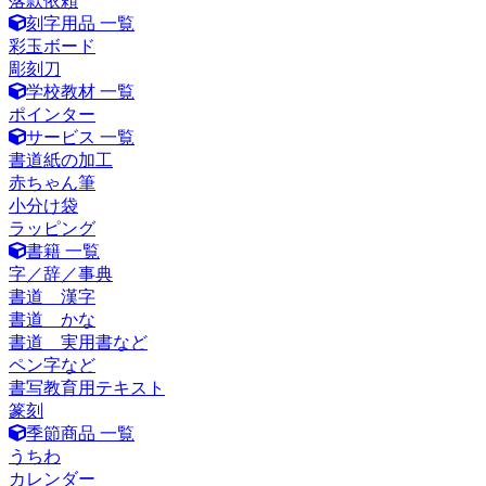
落款依頼
刻字用品 一覧
彩玉ボード
彫刻刀
学校教材 一覧
ポインター
サービス 一覧
書道紙の加工
赤ちゃん筆
小分け袋
ラッピング
書籍 一覧
字／辞／事典
書道 漢字
書道 かな
書道 実用書など
ペン字など
書写教育用テキスト
篆刻
季節商品 一覧
うちわ
カレンダー