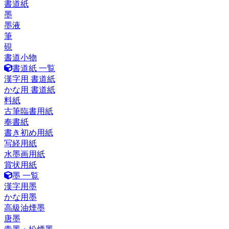
書道紙
墨
墨液
筆
硯
書道小物
書道紙 一覧
漢字用 書道紙
かな用 書道紙
料紙
古筆臨書用紙
奉書紙
書き初め用紙
写経用紙
水墨画用紙
賞状用紙
墨 一覧
漢字用墨
かな用墨
高級油煙墨
唐墨