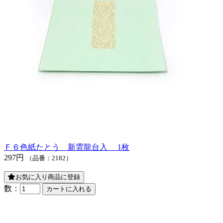
Ｆ６色紙たとう 新雲龍台入 1枚
297円
（品番：2182）
お気に入り商品に登録
数：