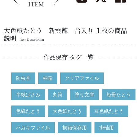
ITEM
大色紙たとう 新雲龍 台入り １枚の商品
説明
Item Description
作品保存 タグ一覧
防虫香
桐箱
クリアファイル
半紙ばさみ
丸筒
塗り文庫
短冊たとう
色紙たとう
大色紙たとう
豆色紙たとう
ハガキファイル
桐箱保存用
掛軸用