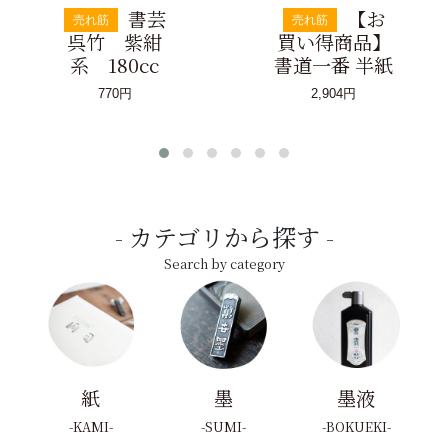
書芸
【お
売れ筋
売れ筋
呉竹 紫紺
買い得商品】
系 180cc
書道一番 半紙
770円
2,904円
カテゴリから探す
Search by category
紙
墨
墨液
KAMI
SUMI
BOKUEKI