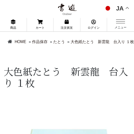
JA
メニュー
商品
カート
注文状況
ログイン
HOME
»
作品保存
»
たとう
»
大色紙たとう 新雲龍 台入り １枚
大色紙たとう 新雲龍 台入
り １枚