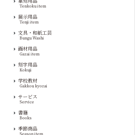
篆刻用品
Tenkoku item
展示用品
Tenji item
文具・和紙工芸
Bungu Washi
画材用品
Gazai item
刻字用品
Kokuji
学校教材
Gakkou kyozai
サービス
Service
書籍
Books
季節商品
Season item