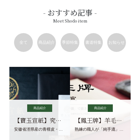
おすすめ記事
Meet Shodo item
全て
商品紹介
季節特集
書道特集
お知らせ
商品紹介
商品紹介
【寶玉宣紙】究極の純粋な宣紙を目指す寶玉宣紙
【鳳王牌】羊毛筆×濃墨での揮毫に最適な宣紙系画仙紙
安徽省涇県産の青檀皮・砂田稲藁・清らかな渓流水、熟練手漉き職人の卓越した手漉技術による最高級の純宣紙です。
熟練の職人が「純手漉」で漉きあげる書画紙。宣紙を好まれるお客様向けの棉料単宣に漉きあげました。