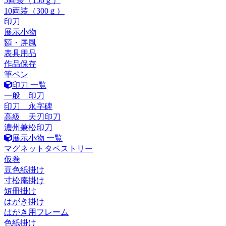
5両装（150ｇ）
10両装（300ｇ）
印刀
展示小物
額・屏風
表具用品
作品保存
筆ペン
印刀 一覧
一般 印刀
印刀 永字碑
高級 天刃印刀
濃州兼松印刀
展示小物 一覧
マグネットタペストリー
仮巻
豆色紙掛け
寸松庵掛け
短冊掛け
はがき掛け
はがき用フレーム
色紙掛け