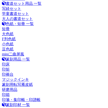
書道セット用品 一覧
写経セット
学童書道セット
大人の書道セット
色紙・短冊 一覧
短冊
大色紙
F判色紙
小色紙
豆色紙
mini二曲屏風
篆刻用品 一覧
印床
印矩
印褥台
マジックインキ
篆刻用転写雁皮紙
研磨用品
印箱
印箋・集印帳・印譜帳
篆刻印材 一覧