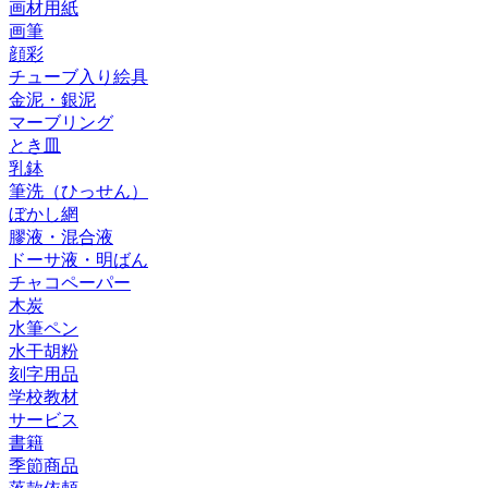
画材用紙
画筆
顔彩
チューブ入り絵具
金泥・銀泥
マーブリング
とき皿
乳鉢
筆洗（ひっせん）
ぼかし網
膠液・混合液
ドーサ液・明ばん
チャコペーパー
木炭
水筆ペン
水干胡粉
刻字用品
学校教材
サービス
書籍
季節商品