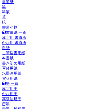
書道紙
墨
墨液
筆
硯
書道小物
書道紙 一覧
漢字用 書道紙
かな用 書道紙
料紙
古筆臨書用紙
奉書紙
書き初め用紙
写経用紙
水墨画用紙
賞状用紙
墨 一覧
漢字用墨
かな用墨
高級油煙墨
唐墨