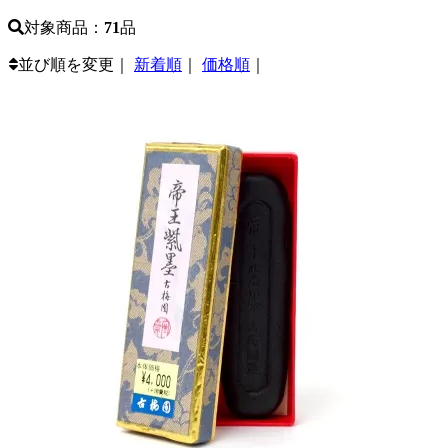
対象商品：
71
品
並び順を変更｜
新着順
｜
価格順
｜