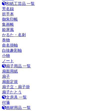
和紙工芸品 一覧
芳名録
折手本
御朱印帳
集画帳
姫屏風
かるた・名刺
巻物
命名掛軸
白抜趣彩軸
小物
ノート
扇子用品 一覧
扇面用紙
扇子
扇面定規
扇子立・扇子掛
扇子たとう
文房具 一覧
付箋
画材用品 一覧