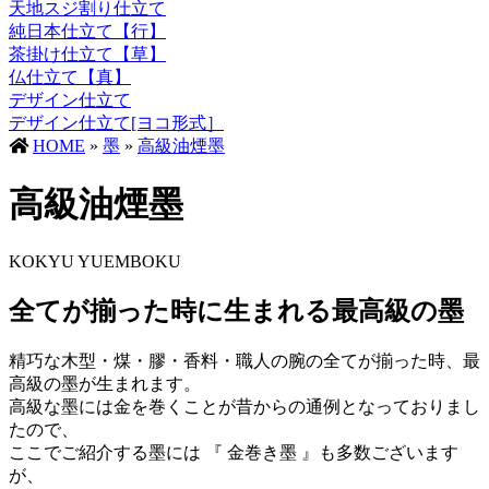
天地スジ割り仕立て
純日本仕立て【行】
茶掛け仕立て【草】
仏仕立て【真】
デザイン仕立て
デザイン仕立て[ヨコ形式］
HOME
»
墨
»
高級油煙墨
高級油煙墨
KOKYU YUEMBOKU
全てが揃った時に生まれる最高級の墨
精巧な木型・煤・膠・香料・職人の腕の全てが揃った時、最
高級の墨が生まれます。
高級な墨には金を巻くことが昔からの通例となっておりまし
たので、
ここでご紹介する墨には 『 金巻き墨 』も多数ございます
が、