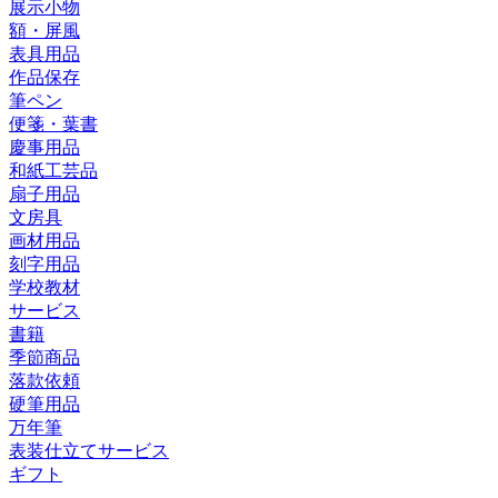
展示小物
額・屏風
表具用品
作品保存
筆ペン
便箋・葉書
慶事用品
和紙工芸品
扇子用品
文房具
画材用品
刻字用品
学校教材
サービス
書籍
季節商品
落款依頼
硬筆用品
万年筆
表装仕立てサービス
ギフト