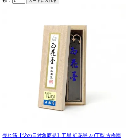
数：
売れ筋
【父の日対象商品】五星 紅花墨 2.0丁型 古梅園