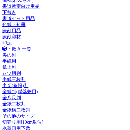
椀枕(わんちん）
書道教室向け用品
下敷き
書道セット用品
色紙・短冊
篆刻用品
篆刻印材
印泥
下敷き 一覧
美の判
半紙用
机上判
八ツ切判
半紙三枚判
半切(条幅)判
全紙判(聯落兼用)
全八尺判
全紙二枚判
全紙横二枚判
その他のサイズ
切売り用[10cm単位]
水墨画用下敷