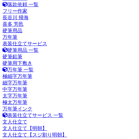
落款依頼 一覧
フリー作家
長谷川 帰海
喜多 芳邑
硬筆用品
万年筆
表装仕立てサービス
硬筆用品 一覧
硬筆鉛筆
硬筆用下敷き
万年筆 一覧
極細字万年筆
細字万年筆
中字万年筆
太字万年筆
極太万年筆
万年筆インク
表装仕立てサービス 一覧
文人仕立て
文人仕立て【明朝】
文人仕立て【スジ割り明朝】