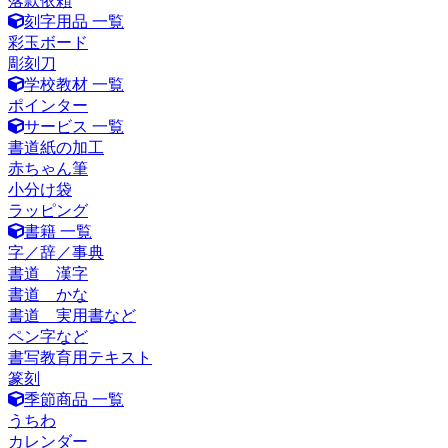
落款依頼
刻字用品 一覧
彩玉ボード
彫刻刀
学校教材 一覧
ポインター
サービス 一覧
書道紙の加工
赤ちゃん筆
小分け袋
ラッピング
書籍 一覧
字／辞／事典
書道 漢字
書道 かな
書道 実用書など
ペン字など
書写教育用テキスト
篆刻
季節商品 一覧
うちわ
カレンダー