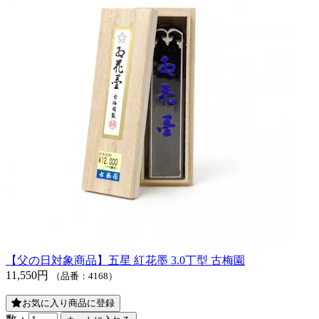
【父の日対象商品】五星 紅花墨 3.0丁型 古梅園
11,550円
（品番：4168）
お気に入り商品に登録