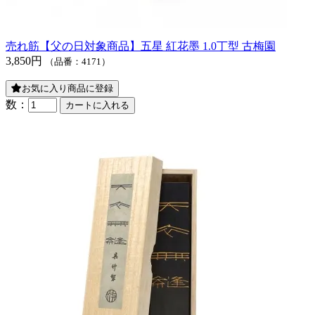
売れ筋
【父の日対象商品】五星 紅花墨 1.0丁型 古梅園
3,850円
（品番：4171）
お気に入り商品に登録
数：