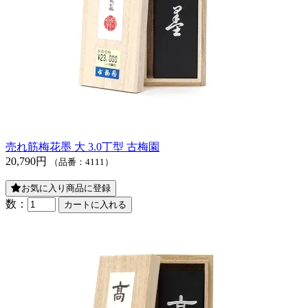
売れ筋
梅花墨 大 3.0丁型 古梅園
20,790円
（品番：4111）
お気に入り商品に登録
数：