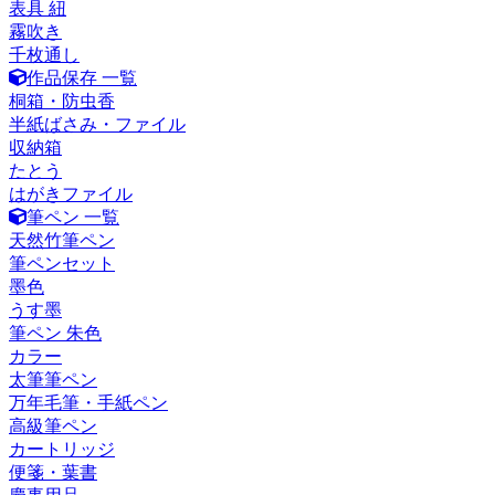
表具 紐
霧吹き
千枚通し
作品保存 一覧
桐箱・防虫香
半紙ばさみ・ファイル
収納箱
たとう
はがきファイル
筆ペン 一覧
天然竹筆ペン
筆ペンセット
墨色
うす墨
筆ペン 朱色
カラー
太筆筆ペン
万年毛筆・手紙ペン
高級筆ペン
カートリッジ
便箋・葉書