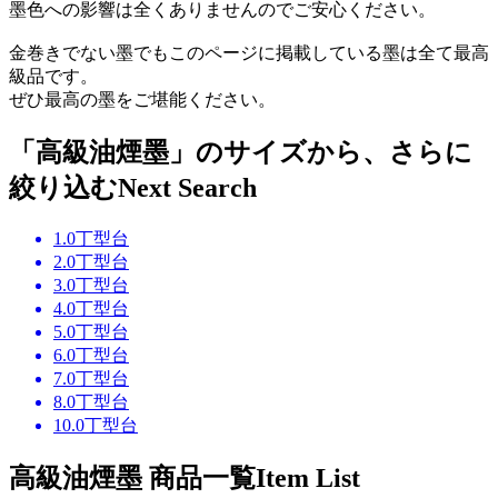
墨色への影響は全くありませんのでご安心ください。
金巻きでない墨でもこのページに掲載している墨は全て最高
級品です。
ぜひ最高の墨をご堪能ください。
「高級油煙墨」のサイズから、さらに
絞り込む
Next Search
1.0丁型台
2.0丁型台
3.0丁型台
4.0丁型台
5.0丁型台
6.0丁型台
7.0丁型台
8.0丁型台
10.0丁型台
高級油煙墨 商品一覧
Item List