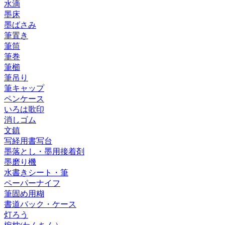
水滴
墨床
墨ばさみ
筆置き
筆筒
筆巻
筆櫛
筆吊り
筆キャップ
ペンケース
いろは歌印
消しゴム
文鎮
写経用書写台
墨落とし・墨用接着剤
墨磨り機
水書きシート・筆
ペーパーナイフ
筆固め用糊
書道バック・ケース
灯ろう