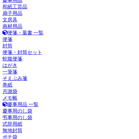
慶事用品
和紙工芸品
扇子用品
文房具
画材用品
便箋・葉書 一覧
便箋
封筒
便箋・封筒セット
蛇腹便箋
はがき
一筆箋
そえぶみ箋
巻紙
月謝袋
メモ帳
慶事用品 一覧
慶事用のし袋
弔事用のし袋
式辞用紙
無地封筒
ポチ袋