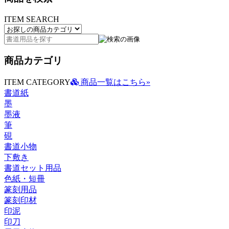
ITEM SEARCH
商品カテゴリ
ITEM CATEGORY
商品一覧はこちら»
書道紙
墨
墨液
筆
硯
書道小物
下敷き
書道セット用品
色紙・短冊
篆刻用品
篆刻印材
印泥
印刀