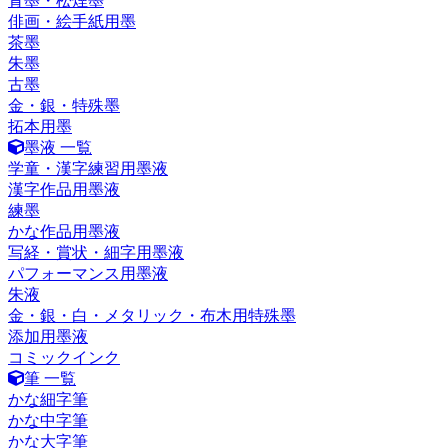
青墨・松煙墨
俳画・絵手紙用墨
茶墨
朱墨
古墨
金・銀・特殊墨
拓本用墨
墨液 一覧
学童・漢字練習用墨液
漢字作品用墨液
練墨
かな作品用墨液
写経・賞状・細字用墨液
パフォーマンス用墨液
朱液
金・銀・白・メタリック・布木用特殊墨
添加用墨液
コミックインク
筆 一覧
かな細字筆
かな中字筆
かな大字筆