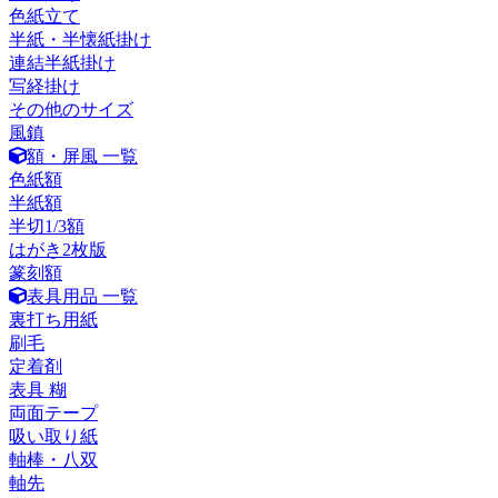
色紙立て
半紙・半懐紙掛け
連結半紙掛け
写経掛け
その他のサイズ
風鎮
額・屏風 一覧
色紙額
半紙額
半切1/3額
はがき2枚版
篆刻額
表具用品 一覧
裏打ち用紙
刷毛
定着剤
表具 糊
両面テープ
吸い取り紙
軸棒・八双
軸先