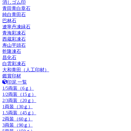
消しゴム印
青田青白章石
純白青田石
巴林石
遼寧丹凍緑石
青海彩凍石
西蔵彩凍石
寿山平頭石
乾隆凍石
昌化石
白雲彩凍石
大和青田（人工印材）
鑑賞印材
印泥 一覧
1/5両装（6ｇ）
1/2両装（15ｇ）
2/3両装（20ｇ）
1両装（30ｇ）
1.5両装（45ｇ）
2両装（60ｇ）
3両装（90ｇ）