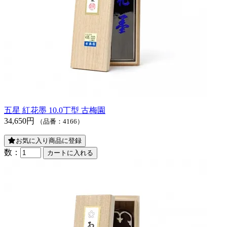
五星 紅花墨 10.0丁型 古梅園
34,650円
（品番：4166）
お気に入り商品に登録
数：