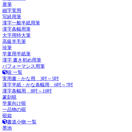
唐筆
細字実用
写経用筆
漢字一般半紙用筆
漢字条幅用筆
大字用特大筆
高級羊毛筆
珍筆
学童用半紙筆
漢字 書き初め用筆
パフォーマンス用筆
硯 一覧
実用書・かな用 3吋～5吋
漢字半紙・かな条幅用 6吋～7吋
漢字条幅用 8吋～10吋
篆刻硯
学童向け硯
一品物の硯
硯箱
書道小物 一覧
墨池