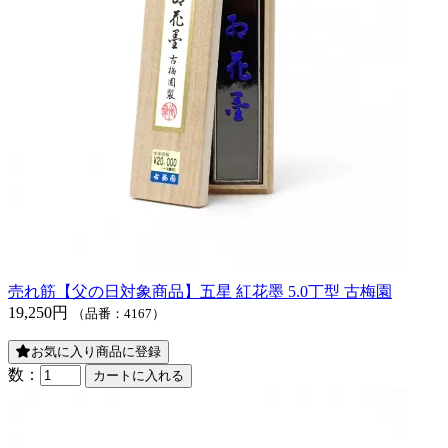
売れ筋
【父の日対象商品】五星 紅花墨 5.0丁型 古梅園
19,250円
（品番：4167）
お気に入り商品に登録
数：