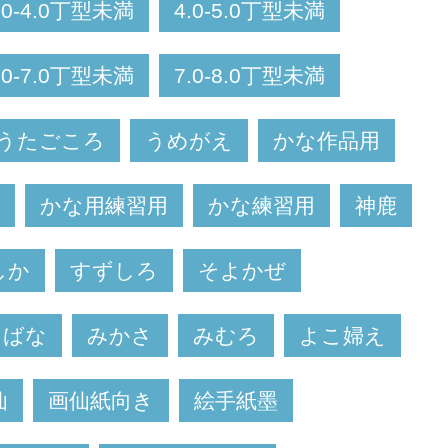
.0-4.0丁型未満
4.0-5.0丁型未満
.0-7.0丁型未満
7.0-8.0丁型未満
うたごころ
うめがえ
かな作品用
かな用練習用
かな練習用
神鹿
しか
すずしろ
そよかぜ
にばな
みかさ
みむろ
よこ婦え
仙
画仙紙向き
絵手紙墨