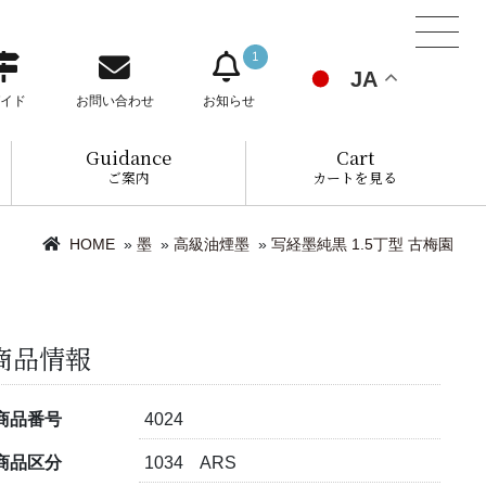
1
JA
イド
お問い合わせ
お知らせ
Guidance
Cart
ご案内
カートを見る
HOME
»
墨
»
高級油煙墨
»
写経墨純黒 1.5丁型 古梅園
商品情報
商品番号
4024
商品区分
1034 ARS