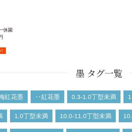
 一休園
0円
UT
墨 タグ一覧
梅紅花墨
‥紅花墨
0.3-1.0丁型未満
1
満
1.0丁型未満
10.0-11.0丁型未満
10