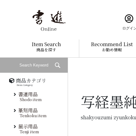
ログイ
Item Search
Recommend List
商品を探す
お勧め情報
商品カテゴリ
Item Categroy
書道用品
写経墨純
Shodo item
篆刻用品
Tenkoku item
shakyouzumi zyunkok
展示用品
Tenji item