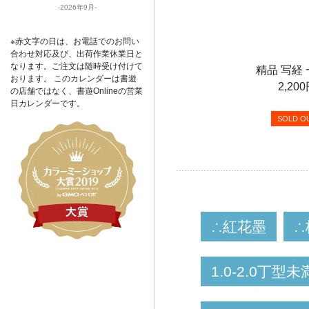
2026年9月
※赤文字の日は、お電話でのお問い
合わせ対応及び、出荷作業休業日と
なります。ご注文は随時受け付けて
精品 写経
おります。 このカレンダーは書遊
2,20
の店舗ではなく、書遊Onlineの営業
日カレンダーです。
SOLD O
∴紅花墨
∴
1.0-2.0丁型未