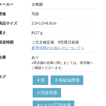
メーカー
古梅園
用途
写経
商品サイズ
2.0×1.0×8.0cm
重さ
約27ｇ
発送時期
ご注文確定後、8営業日前後
夏季休暇のお知らせについて »
在庫
あり
※実店舗の在庫に関しましては、実店舗へ
ご確認くださいませ。
タグ
＃墨
＃高級油煙墨
＃写経用墨
＃1.0-2.0丁型未満