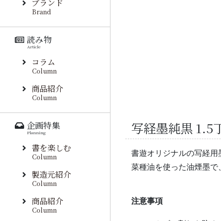
ブランド
Brand
読み物
Article
コラム
Column
商品紹介
Column
写経墨純黒 1.
企画特集
Planning
書を楽しむ
書遊オリジナルの写経用
Column
菜種油を使った油煙墨で
製造元紹介
Column
商品紹介
注意事項
Column