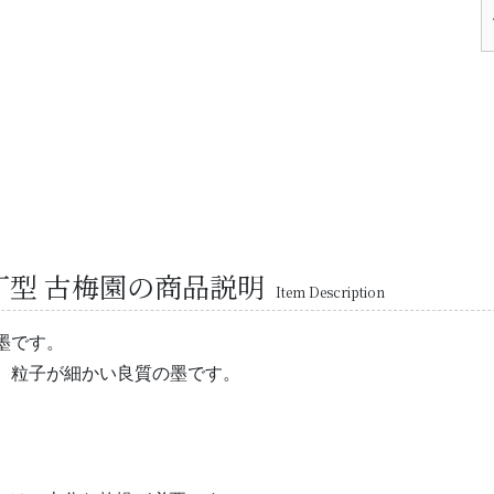
5丁型 古梅園の商品説明
Item Description
墨です。
、粒子が細かい良質の墨です。