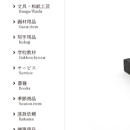
文具・和紙工芸
Bungu Washi
画材用品
Gazai item
刻字用品
Kokuji
学校教材
Gakkou kyozai
サービス
Service
書籍
Books
季節商品
Season item
落款依頼
Rakanin
硬筆用品