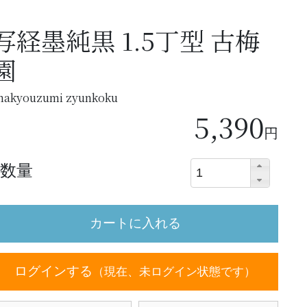
写経墨純黒 1.5丁型 古梅
園
hakyouzumi zyunkoku
5,390
円
数量
ログインする
（現在、未ログイン状態です）