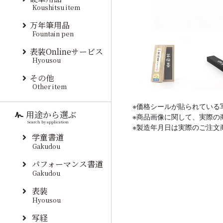
Koushitsu item
万年筆用品
Fountain pen
表装Onlineサービス
Hyousou
その他
Other item
※価格シールが貼られている
用途から選ぶ
※商品画像に関して、実際の
Search by application
※製造年月日は実際のご注文
学童書道
Gakudou
パフォーマンス書道
Gakudou
表装
Hyousou
写経