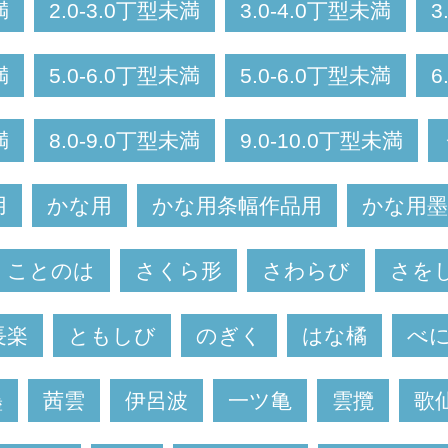
満
2.0-3.0丁型未満
3.0-4.0丁型未満
3
満
5.0-6.0丁型未満
5.0-6.0丁型未満
6
満
8.0-9.0丁型未満
9.0-10.0丁型未満
用
かな用
かな用条幅作品用
かな用墨
ことのは
さくら形
さわらび
さを
長楽
ともしび
のぎく
はな橘
べ
墨
茜雲
伊呂波
一ツ亀
雲攬
歌