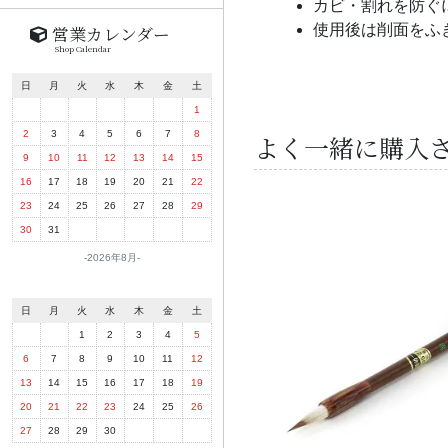
カビ・割れを防ぐ
使用後は削面をふ
営業カレンダー
Shop Calendar
日
月
火
水
木
金
土
1
2
3
4
5
6
7
8
よく一緒に購入
9
10
11
12
13
14
15
16
17
18
19
20
21
22
23
24
25
26
27
28
29
30
31
2026年8月
日
月
火
水
木
金
土
1
2
3
4
5
6
7
8
9
10
11
12
13
14
15
16
17
18
19
20
21
22
23
24
25
26
27
28
29
30