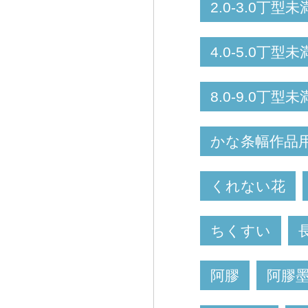
2.0-3.0丁型未
4.0-5.0丁型未
8.0-9.0丁型未
かな条幅作品
くれない花
ちくすい
阿膠
阿膠