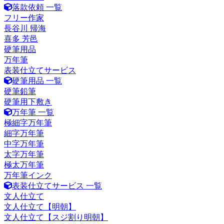
落款依頼 一覧
フリー作家
長谷川 帰海
喜多 芳邑
硬筆用品
万年筆
表装仕立てサービス
硬筆用品 一覧
硬筆鉛筆
硬筆用下敷き
万年筆 一覧
極細字万年筆
細字万年筆
中字万年筆
太字万年筆
極太万年筆
万年筆インク
表装仕立てサービス 一覧
文人仕立て
文人仕立て【明朝】
文人仕立て【スジ割り明朝】