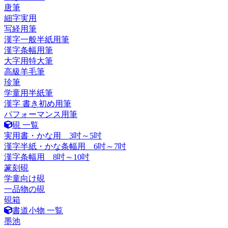
唐筆
細字実用
写経用筆
漢字一般半紙用筆
漢字条幅用筆
大字用特大筆
高級羊毛筆
珍筆
学童用半紙筆
漢字 書き初め用筆
パフォーマンス用筆
硯 一覧
実用書・かな用 3吋～5吋
漢字半紙・かな条幅用 6吋～7吋
漢字条幅用 8吋～10吋
篆刻硯
学童向け硯
一品物の硯
硯箱
書道小物 一覧
墨池