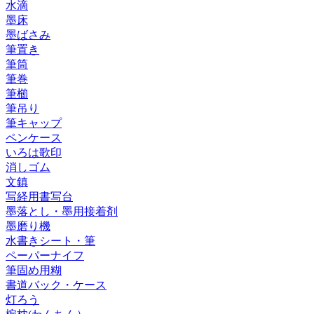
水滴
墨床
墨ばさみ
筆置き
筆筒
筆巻
筆櫛
筆吊り
筆キャップ
ペンケース
いろは歌印
消しゴム
文鎮
写経用書写台
墨落とし・墨用接着剤
墨磨り機
水書きシート・筆
ペーパーナイフ
筆固め用糊
書道バック・ケース
灯ろう