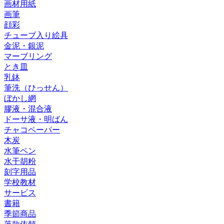
画材用紙
画筆
顔彩
チューブ入り絵具
金泥・銀泥
マーブリング
とき皿
乳鉢
筆洗（ひっせん）
ぼかし網
膠液・混合液
ドーサ液・明ばん
チャコペーパー
木炭
水筆ペン
水干胡粉
刻字用品
学校教材
サービス
書籍
季節商品