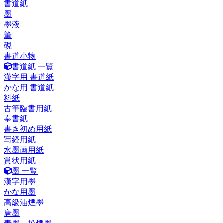
書道紙
墨
墨液
筆
硯
書道小物
書道紙 一覧
漢字用 書道紙
かな用 書道紙
料紙
古筆臨書用紙
奉書紙
書き初め用紙
写経用紙
水墨画用紙
賞状用紙
墨 一覧
漢字用墨
かな用墨
高級油煙墨
唐墨