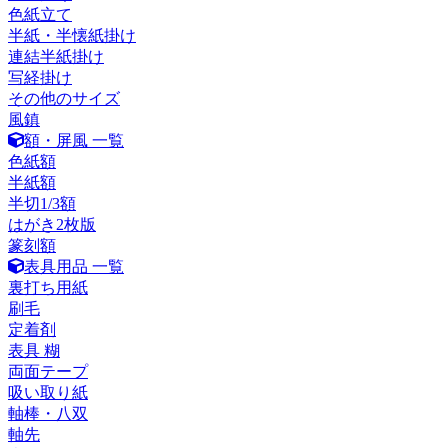
色紙立て
半紙・半懐紙掛け
連結半紙掛け
写経掛け
その他のサイズ
風鎮
額・屏風 一覧
色紙額
半紙額
半切1/3額
はがき2枚版
篆刻額
表具用品 一覧
裏打ち用紙
刷毛
定着剤
表具 糊
両面テープ
吸い取り紙
軸棒・八双
軸先