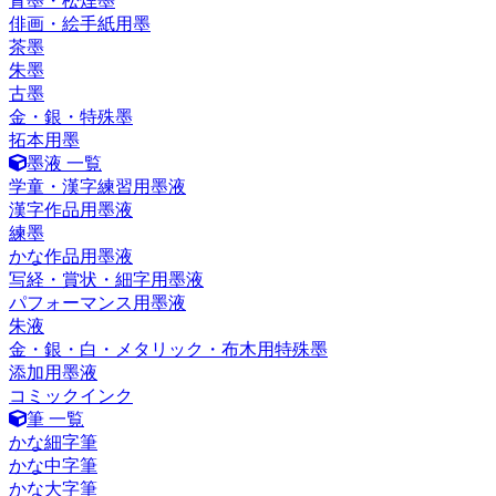
青墨・松煙墨
俳画・絵手紙用墨
茶墨
朱墨
古墨
金・銀・特殊墨
拓本用墨
墨液 一覧
学童・漢字練習用墨液
漢字作品用墨液
練墨
かな作品用墨液
写経・賞状・細字用墨液
パフォーマンス用墨液
朱液
金・銀・白・メタリック・布木用特殊墨
添加用墨液
コミックインク
筆 一覧
かな細字筆
かな中字筆
かな大字筆