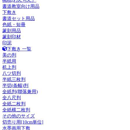
椀枕(わんちん）
書道教室向け用品
下敷き
書道セット用品
色紙・短冊
篆刻用品
篆刻印材
印泥
下敷き 一覧
美の判
半紙用
机上判
八ツ切判
半紙三枚判
半切(条幅)判
全紙判(聯落兼用)
全八尺判
全紙二枚判
全紙横二枚判
その他のサイズ
切売り用[10cm単位]
水墨画用下敷