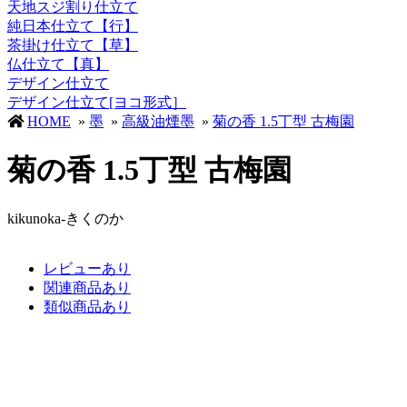
天地スジ割り仕立て
純日本仕立て【行】
茶掛け仕立て【草】
仏仕立て【真】
デザイン仕立て
デザイン仕立て[ヨコ形式］
HOME
»
墨
»
高級油煙墨
»
菊の香 1.5丁型 古梅園
菊の香 1.5丁型 古梅園
kikunoka-きくのか
レビューあり
関連商品あり
類似商品あり