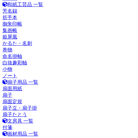
和紙工芸品 一覧
芳名録
折手本
御朱印帳
集画帳
姫屏風
かるた・名刺
巻物
命名掛軸
白抜趣彩軸
小物
ノート
扇子用品 一覧
扇面用紙
扇子
扇面定規
扇子立・扇子掛
扇子たとう
文房具 一覧
付箋
画材用品 一覧