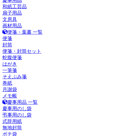
慶事用品
和紙工芸品
扇子用品
文房具
画材用品
便箋・葉書 一覧
便箋
封筒
便箋・封筒セット
蛇腹便箋
はがき
一筆箋
そえぶみ箋
巻紙
月謝袋
メモ帳
慶事用品 一覧
慶事用のし袋
弔事用のし袋
式辞用紙
無地封筒
ポチ袋