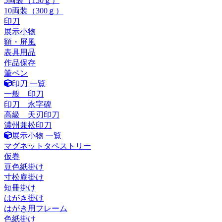
5両装（150ｇ）
10両装（300ｇ）
印刀
展示小物
額・屏風
表具用品
作品保存
筆ペン
印刀 一覧
一般 印刀
印刀 永字碑
高級 天刃印刀
濃州兼松印刀
展示小物 一覧
マグネットタペストリー
仮巻
豆色紙掛け
寸松庵掛け
短冊掛け
はがき掛け
はがき用フレーム
色紙掛け