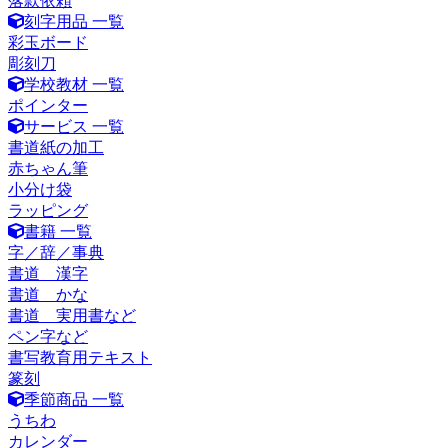
落款依頼
刻字用品 一覧
彩玉ボード
彫刻刀
学校教材 一覧
ポインター
サービス 一覧
書道紙の加工
赤ちゃん筆
小分け袋
ラッピング
書籍 一覧
字／辞／事典
書道 漢字
書道 かな
書道 実用書など
ペン字など
書写教育用テキスト
篆刻
季節商品 一覧
うちわ
カレンダー