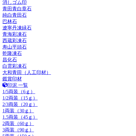
消しゴム印
青田青白章石
純白青田石
巴林石
遼寧丹凍緑石
青海彩凍石
西蔵彩凍石
寿山平頭石
乾隆凍石
昌化石
白雲彩凍石
大和青田（人工印材）
鑑賞印材
印泥 一覧
1/5両装（6ｇ）
1/2両装（15ｇ）
2/3両装（20ｇ）
1両装（30ｇ）
1.5両装（45ｇ）
2両装（60ｇ）
3両装（90ｇ）