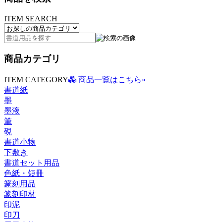
ITEM SEARCH
商品カテゴリ
ITEM CATEGORY
商品一覧はこちら»
書道紙
墨
墨液
筆
硯
書道小物
下敷き
書道セット用品
色紙・短冊
篆刻用品
篆刻印材
印泥
印刀