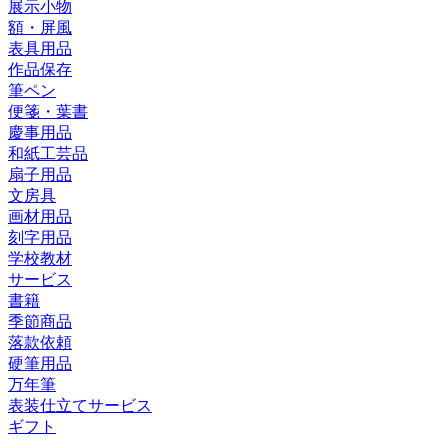
展示小物
額・屏風
表具用品
作品保存
筆ペン
便箋・葉書
慶事用品
和紙工芸品
扇子用品
文房具
画材用品
刻字用品
学校教材
サービス
書籍
季節商品
落款依頼
硬筆用品
万年筆
表装仕立てサービス
ギフト