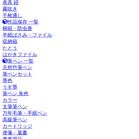
表具 紐
霧吹き
千枚通し
作品保存 一覧
桐箱・防虫香
半紙ばさみ・ファイル
収納箱
たとう
はがきファイル
筆ペン 一覧
天然竹筆ペン
筆ペンセット
墨色
うす墨
筆ペン 朱色
カラー
太筆筆ペン
万年毛筆・手紙ペン
高級筆ペン
カートリッジ
便箋・葉書