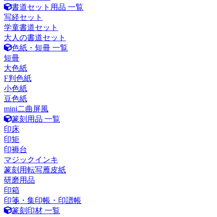
書道セット用品 一覧
写経セット
学童書道セット
大人の書道セット
色紙・短冊 一覧
短冊
大色紙
F判色紙
小色紙
豆色紙
mini二曲屏風
篆刻用品 一覧
印床
印矩
印褥台
マジックインキ
篆刻用転写雁皮紙
研磨用品
印箱
印箋・集印帳・印譜帳
篆刻印材 一覧