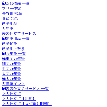
落款依頼 一覧
フリー作家
長谷川 帰海
喜多 芳邑
硬筆用品
万年筆
表装仕立てサービス
硬筆用品 一覧
硬筆鉛筆
硬筆用下敷き
万年筆 一覧
極細字万年筆
細字万年筆
中字万年筆
太字万年筆
極太万年筆
万年筆インク
表装仕立てサービス 一覧
文人仕立て
文人仕立て【明朝】
文人仕立て【スジ割り明朝】