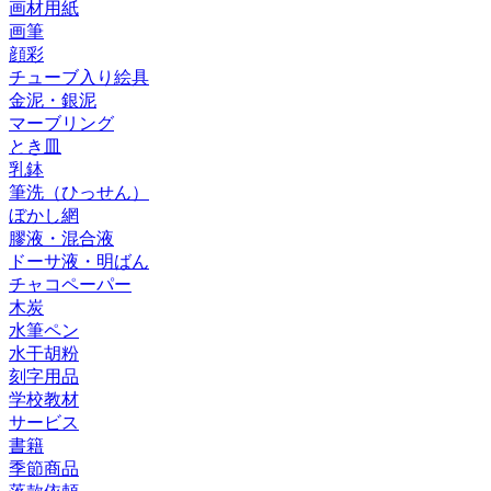
画材用紙
画筆
顔彩
チューブ入り絵具
金泥・銀泥
マーブリング
とき皿
乳鉢
筆洗（ひっせん）
ぼかし網
膠液・混合液
ドーサ液・明ばん
チャコペーパー
木炭
水筆ペン
水干胡粉
刻字用品
学校教材
サービス
書籍
季節商品