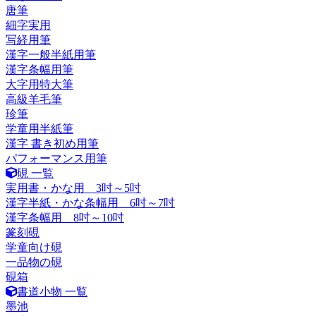
唐筆
細字実用
写経用筆
漢字一般半紙用筆
漢字条幅用筆
大字用特大筆
高級羊毛筆
珍筆
学童用半紙筆
漢字 書き初め用筆
パフォーマンス用筆
硯 一覧
実用書・かな用 3吋～5吋
漢字半紙・かな条幅用 6吋～7吋
漢字条幅用 8吋～10吋
篆刻硯
学童向け硯
一品物の硯
硯箱
書道小物 一覧
墨池