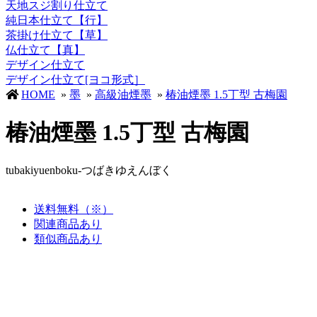
天地スジ割り仕立て
純日本仕立て【行】
茶掛け仕立て【草】
仏仕立て【真】
デザイン仕立て
デザイン仕立て[ヨコ形式］
HOME
»
墨
»
高級油煙墨
»
椿油煙墨 1.5丁型 古梅園
椿油煙墨 1.5丁型 古梅園
tubakiyuenboku-つばきゆえんぼく
送料無料（※）
関連商品あり
類似商品あり