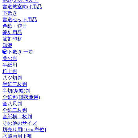
椀枕(わんちん）
書道教室向け用品
下敷き
書道セット用品
色紙・短冊
篆刻用品
篆刻印材
印泥
下敷き 一覧
美の判
半紙用
机上判
八ツ切判
半紙三枚判
半切(条幅)判
全紙判(聯落兼用)
全八尺判
全紙二枚判
全紙横二枚判
その他のサイズ
切売り用[10cm単位]
水墨画用下敷