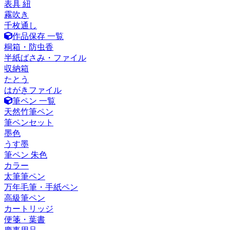
表具 紐
霧吹き
千枚通し
作品保存 一覧
桐箱・防虫香
半紙ばさみ・ファイル
収納箱
たとう
はがきファイル
筆ペン 一覧
天然竹筆ペン
筆ペンセット
墨色
うす墨
筆ペン 朱色
カラー
太筆筆ペン
万年毛筆・手紙ペン
高級筆ペン
カートリッジ
便箋・葉書