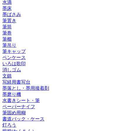
水滴
墨床
墨ばさみ
筆置き
筆筒
筆巻
筆櫛
筆吊り
筆キャップ
ペンケース
いろは歌印
消しゴム
文鎮
写経用書写台
墨落とし・墨用接着剤
墨磨り機
水書きシート・筆
ペーパーナイフ
筆固め用糊
書道バック・ケース
灯ろう