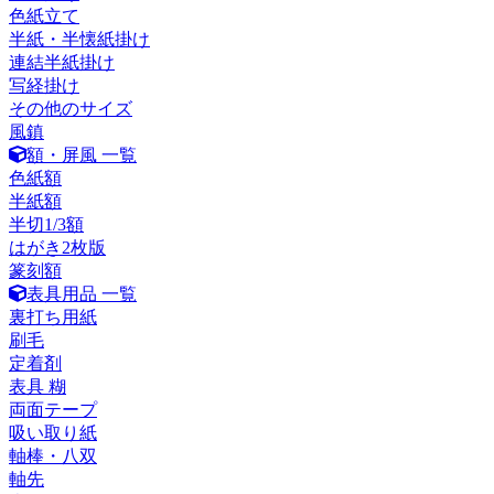
色紙立て
半紙・半懐紙掛け
連結半紙掛け
写経掛け
その他のサイズ
風鎮
額・屏風 一覧
色紙額
半紙額
半切1/3額
はがき2枚版
篆刻額
表具用品 一覧
裏打ち用紙
刷毛
定着剤
表具 糊
両面テープ
吸い取り紙
軸棒・八双
軸先