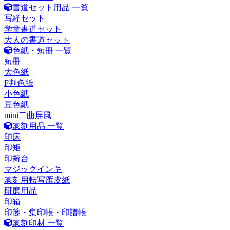
書道セット用品 一覧
写経セット
学童書道セット
大人の書道セット
色紙・短冊 一覧
短冊
大色紙
F判色紙
小色紙
豆色紙
mini二曲屏風
篆刻用品 一覧
印床
印矩
印褥台
マジックインキ
篆刻用転写雁皮紙
研磨用品
印箱
印箋・集印帳・印譜帳
篆刻印材 一覧