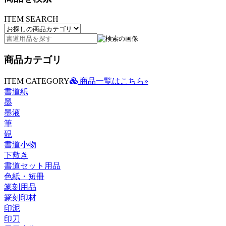
ITEM SEARCH
商品カテゴリ
ITEM CATEGORY
商品一覧はこちら»
書道紙
墨
墨液
筆
硯
書道小物
下敷き
書道セット用品
色紙・短冊
篆刻用品
篆刻印材
印泥
印刀