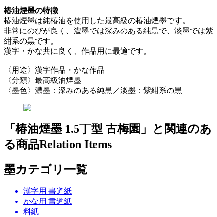
椿油煙墨の特徴
椿油煙墨は純椿油を使用した最高級の椿油煙墨です。
非常にのびが良く、濃墨では深みのある純黒で、淡墨では紫
紺系の黒です。
漢字・かな共に良く、作品用に最適です。
〈用途〉漢字作品・かな作品
〈分類〉最高級油煙墨
〈墨色〉濃墨：深みのある純黒／淡墨：紫紺系の黒
「椿油煙墨 1.5丁型 古梅園」と関連のあ
る商品
Relation Items
墨カテゴリ一覧
漢字用 書道紙
かな用 書道紙
料紙