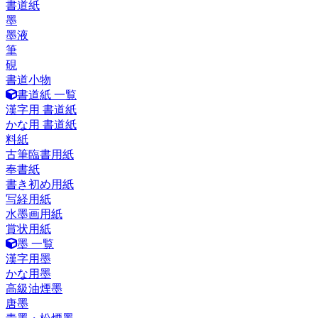
書道紙
墨
墨液
筆
硯
書道小物
書道紙 一覧
漢字用 書道紙
かな用 書道紙
料紙
古筆臨書用紙
奉書紙
書き初め用紙
写経用紙
水墨画用紙
賞状用紙
墨 一覧
漢字用墨
かな用墨
高級油煙墨
唐墨