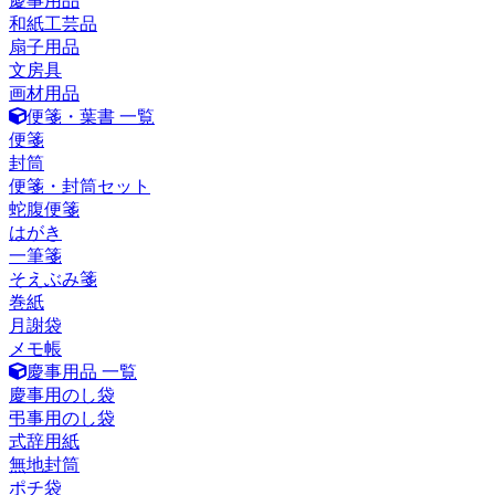
慶事用品
和紙工芸品
扇子用品
文房具
画材用品
便箋・葉書 一覧
便箋
封筒
便箋・封筒セット
蛇腹便箋
はがき
一筆箋
そえぶみ箋
巻紙
月謝袋
メモ帳
慶事用品 一覧
慶事用のし袋
弔事用のし袋
式辞用紙
無地封筒
ポチ袋