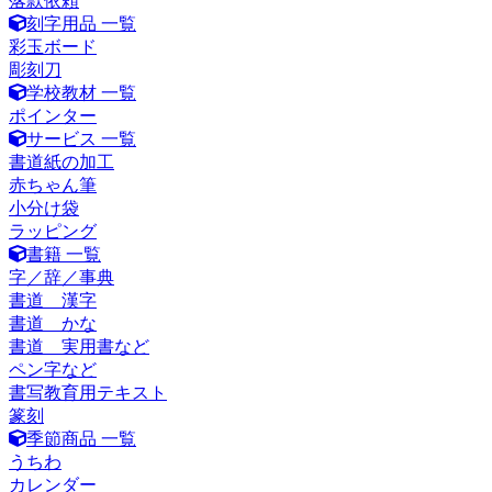
落款依頼
刻字用品 一覧
彩玉ボード
彫刻刀
学校教材 一覧
ポインター
サービス 一覧
書道紙の加工
赤ちゃん筆
小分け袋
ラッピング
書籍 一覧
字／辞／事典
書道 漢字
書道 かな
書道 実用書など
ペン字など
書写教育用テキスト
篆刻
季節商品 一覧
うちわ
カレンダー