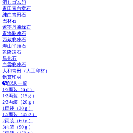
消しゴム印
青田青白章石
純白青田石
巴林石
遼寧丹凍緑石
青海彩凍石
西蔵彩凍石
寿山平頭石
乾隆凍石
昌化石
白雲彩凍石
大和青田（人工印材）
鑑賞印材
印泥 一覧
1/5両装（6ｇ）
1/2両装（15ｇ）
2/3両装（20ｇ）
1両装（30ｇ）
1.5両装（45ｇ）
2両装（60ｇ）
3両装（90ｇ）