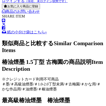
ログインする
（現在、未ログイン状態です）
お気に入り商品に登録
商品のお問い合わせ
SHARE ITEM
紙の小分け袋はこちら»
類似商品と比較する
Similar Comparison
Items
椿油煙墨 1.5丁型 古梅園の商品説明
Item
Description
※クレジットカード利用不可商品
＃墨/＃高級油煙墨/＃1.0-2.0丁型未満/＃古梅園/＃かな用/＃
かな作品用/＃油煙墨/＃椿油煙墨
最高級椿油煙墨 椿油煙墨