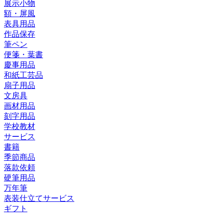
展示小物
額・屏風
表具用品
作品保存
筆ペン
便箋・葉書
慶事用品
和紙工芸品
扇子用品
文房具
画材用品
刻字用品
学校教材
サービス
書籍
季節商品
落款依頼
硬筆用品
万年筆
表装仕立てサービス
ギフト