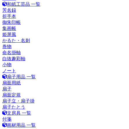
和紙工芸品 一覧
芳名録
折手本
御朱印帳
集画帳
姫屏風
かるた・名刺
巻物
命名掛軸
白抜趣彩軸
小物
ノート
扇子用品 一覧
扇面用紙
扇子
扇面定規
扇子立・扇子掛
扇子たとう
文房具 一覧
付箋
画材用品 一覧