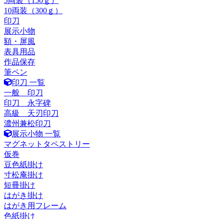
5両装（150ｇ）
10両装（300ｇ）
印刀
展示小物
額・屏風
表具用品
作品保存
筆ペン
印刀 一覧
一般 印刀
印刀 永字碑
高級 天刃印刀
濃州兼松印刀
展示小物 一覧
マグネットタペストリー
仮巻
豆色紙掛け
寸松庵掛け
短冊掛け
はがき掛け
はがき用フレーム
色紙掛け