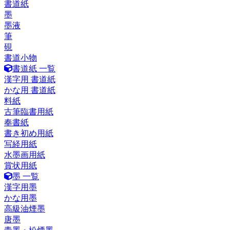
書道紙
墨
墨液
筆
硯
書道小物
書道紙 一覧
漢字用 書道紙
かな用 書道紙
料紙
古筆臨書用紙
奉書紙
書き初め用紙
写経用紙
水墨画用紙
賞状用紙
墨 一覧
漢字用墨
かな用墨
高級油煙墨
唐墨