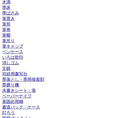
水滴
墨床
墨ばさみ
筆置き
筆筒
筆巻
筆櫛
筆吊り
筆キャップ
ペンケース
いろは歌印
消しゴム
文鎮
写経用書写台
墨落とし・墨用接着剤
墨磨り機
水書きシート・筆
ペーパーナイフ
筆固め用糊
書道バック・ケース
灯ろう