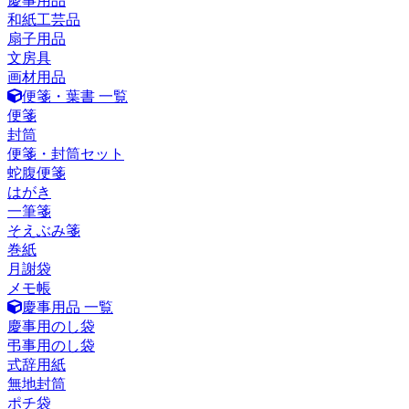
慶事用品
和紙工芸品
扇子用品
文房具
画材用品
便箋・葉書 一覧
便箋
封筒
便箋・封筒セット
蛇腹便箋
はがき
一筆箋
そえぶみ箋
巻紙
月謝袋
メモ帳
慶事用品 一覧
慶事用のし袋
弔事用のし袋
式辞用紙
無地封筒
ポチ袋