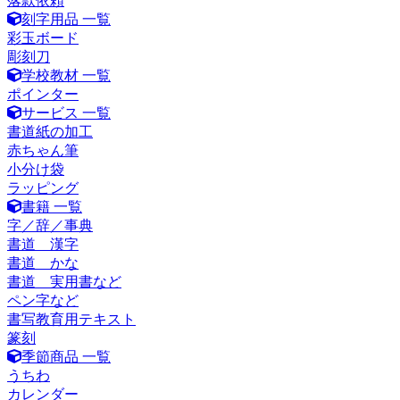
落款依頼
刻字用品 一覧
彩玉ボード
彫刻刀
学校教材 一覧
ポインター
サービス 一覧
書道紙の加工
赤ちゃん筆
小分け袋
ラッピング
書籍 一覧
字／辞／事典
書道 漢字
書道 かな
書道 実用書など
ペン字など
書写教育用テキスト
篆刻
季節商品 一覧
うちわ
カレンダー