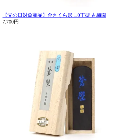
【父の日対象商品】金さくら形 1.0丁型 古梅園
7,700円