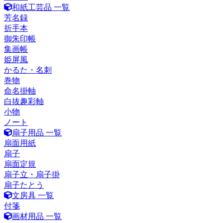
和紙工芸品 一覧
芳名録
折手本
御朱印帳
集画帳
姫屏風
かるた・名刺
巻物
命名掛軸
白抜趣彩軸
小物
ノート
扇子用品 一覧
扇面用紙
扇子
扇面定規
扇子立・扇子掛
扇子たとう
文房具 一覧
付箋
画材用品 一覧