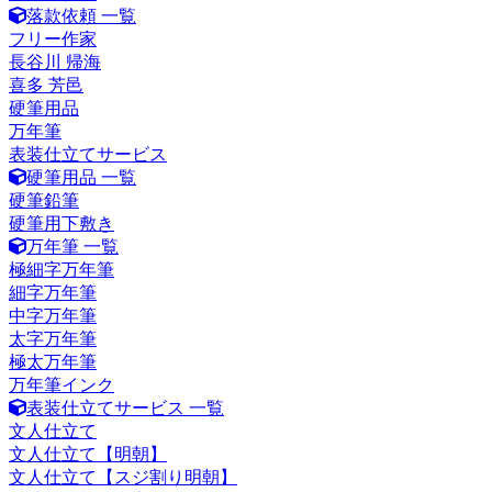
落款依頼 一覧
フリー作家
長谷川 帰海
喜多 芳邑
硬筆用品
万年筆
表装仕立てサービス
硬筆用品 一覧
硬筆鉛筆
硬筆用下敷き
万年筆 一覧
極細字万年筆
細字万年筆
中字万年筆
太字万年筆
極太万年筆
万年筆インク
表装仕立てサービス 一覧
文人仕立て
文人仕立て【明朝】
文人仕立て【スジ割り明朝】