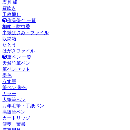
表具 紐
霧吹き
千枚通し
作品保存 一覧
桐箱・防虫香
半紙ばさみ・ファイル
収納箱
たとう
はがきファイル
筆ペン 一覧
天然竹筆ペン
筆ペンセット
墨色
うす墨
筆ペン 朱色
カラー
太筆筆ペン
万年毛筆・手紙ペン
高級筆ペン
カートリッジ
便箋・葉書