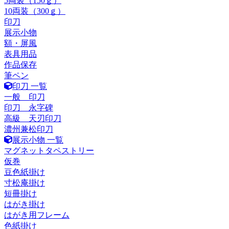
5両装（150ｇ）
10両装（300ｇ）
印刀
展示小物
額・屏風
表具用品
作品保存
筆ペン
印刀 一覧
一般 印刀
印刀 永字碑
高級 天刃印刀
濃州兼松印刀
展示小物 一覧
マグネットタペストリー
仮巻
豆色紙掛け
寸松庵掛け
短冊掛け
はがき掛け
はがき用フレーム
色紙掛け