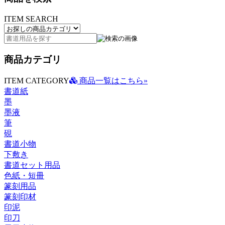
ITEM SEARCH
商品カテゴリ
ITEM CATEGORY
商品一覧はこちら»
書道紙
墨
墨液
筆
硯
書道小物
下敷き
書道セット用品
色紙・短冊
篆刻用品
篆刻印材
印泥
印刀