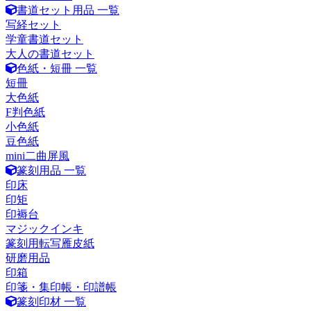
書道セット用品 一覧
写経セット
学童書道セット
大人の書道セット
色紙・短冊 一覧
短冊
大色紙
F判色紙
小色紙
豆色紙
mini二曲屏風
篆刻用品 一覧
印床
印矩
印褥台
マジックインキ
篆刻用転写雁皮紙
研磨用品
印箱
印箋・集印帳・印譜帳
篆刻印材 一覧