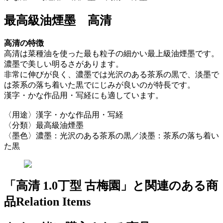
最高級油煙墨 高清
高清の特徴
高清は菜種油を使った最も粒子の細かい最上級油煙墨です。
濃墨で美しい明るさがあります。
非常に伸びが良く、濃墨では光沢のある茶系の黒で、淡墨で
は茶系の落ち着いた黒でにじみが良いのが特長です。
漢字・かな作品用・写経にも適しています。
〈用途〉漢字・かな作品用・写経
〈分類〉最高級油煙墨
〈墨色〉濃墨：光沢のある茶系の黒／淡墨：茶系の落ち着い
た黒
「高清 1.0丁型 古梅園」と関連のある商
品
Relation Items