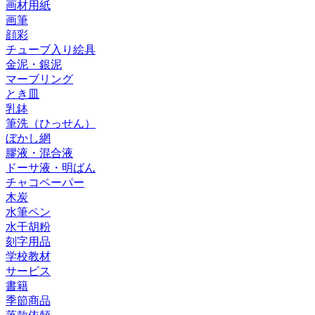
画材用紙
画筆
顔彩
チューブ入り絵具
金泥・銀泥
マーブリング
とき皿
乳鉢
筆洗（ひっせん）
ぼかし網
膠液・混合液
ドーサ液・明ばん
チャコペーパー
木炭
水筆ペン
水干胡粉
刻字用品
学校教材
サービス
書籍
季節商品