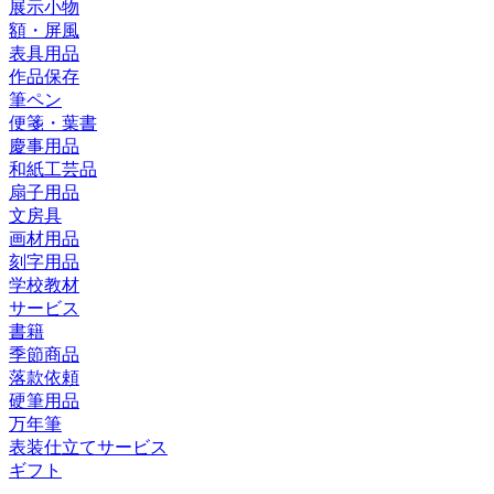
展示小物
額・屏風
表具用品
作品保存
筆ペン
便箋・葉書
慶事用品
和紙工芸品
扇子用品
文房具
画材用品
刻字用品
学校教材
サービス
書籍
季節商品
落款依頼
硬筆用品
万年筆
表装仕立てサービス
ギフト