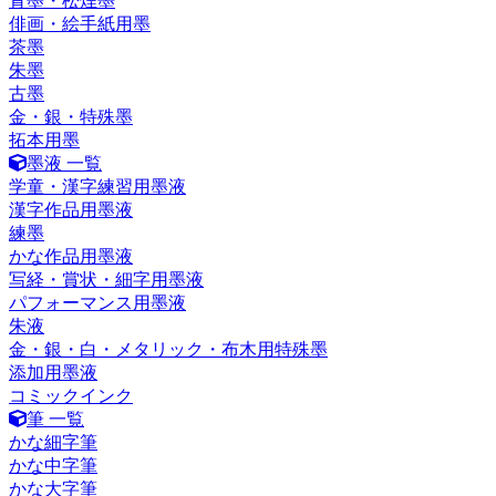
青墨・松煙墨
俳画・絵手紙用墨
茶墨
朱墨
古墨
金・銀・特殊墨
拓本用墨
墨液 一覧
学童・漢字練習用墨液
漢字作品用墨液
練墨
かな作品用墨液
写経・賞状・細字用墨液
パフォーマンス用墨液
朱液
金・銀・白・メタリック・布木用特殊墨
添加用墨液
コミックインク
筆 一覧
かな細字筆
かな中字筆
かな大字筆