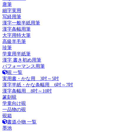
唐筆
細字実用
写経用筆
漢字一般半紙用筆
漢字条幅用筆
大字用特大筆
高級羊毛筆
珍筆
学童用半紙筆
漢字 書き初め用筆
パフォーマンス用筆
硯 一覧
実用書・かな用 3吋～5吋
漢字半紙・かな条幅用 6吋～7吋
漢字条幅用 8吋～10吋
篆刻硯
学童向け硯
一品物の硯
硯箱
書道小物 一覧
墨池