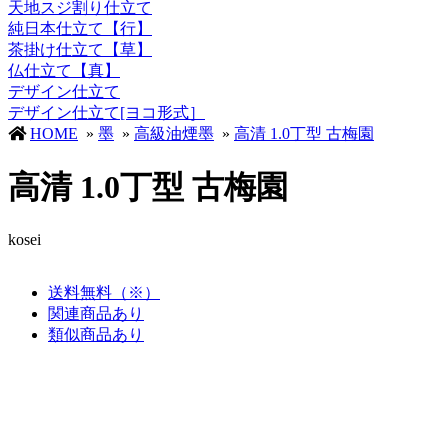
天地スジ割り仕立て
純日本仕立て【行】
茶掛け仕立て【草】
仏仕立て【真】
デザイン仕立て
デザイン仕立て[ヨコ形式］
HOME
»
墨
»
高級油煙墨
»
高清 1.0丁型 古梅園
高清 1.0丁型 古梅園
kosei
送料無料（※）
関連商品あり
類似商品あり