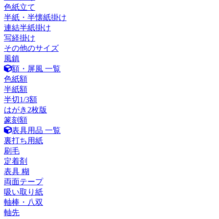
色紙立て
半紙・半懐紙掛け
連結半紙掛け
写経掛け
その他のサイズ
風鎮
額・屏風 一覧
色紙額
半紙額
半切1/3額
はがき2枚版
篆刻額
表具用品 一覧
裏打ち用紙
刷毛
定着剤
表具 糊
両面テープ
吸い取り紙
軸棒・八双
軸先