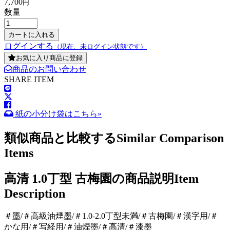
7,700
円
数量
ログインする
（現在、未ログイン状態です）
お気に入り商品に登録
商品のお問い合わせ
SHARE ITEM
紙の小分け袋はこちら»
類似商品と比較する
Similar Comparison
Items
高清 1.0丁型 古梅園の商品説明
Item
Description
＃墨/＃高級油煙墨/＃1.0-2.0丁型未満/＃古梅園/＃漢字用/＃
かな用/＃写経用/＃油煙墨/＃高清/＃漆墨