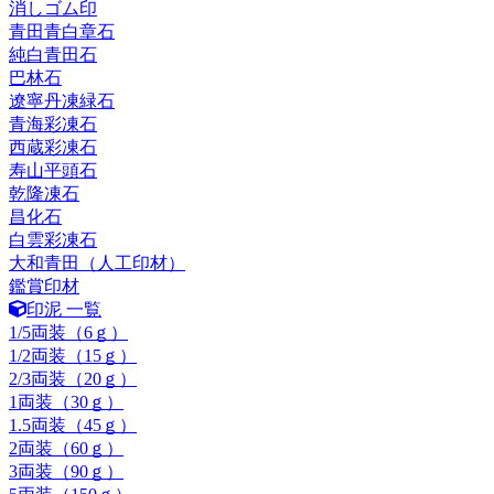
消しゴム印
青田青白章石
純白青田石
巴林石
遼寧丹凍緑石
青海彩凍石
西蔵彩凍石
寿山平頭石
乾隆凍石
昌化石
白雲彩凍石
大和青田（人工印材）
鑑賞印材
印泥 一覧
1/5両装（6ｇ）
1/2両装（15ｇ）
2/3両装（20ｇ）
1両装（30ｇ）
1.5両装（45ｇ）
2両装（60ｇ）
3両装（90ｇ）