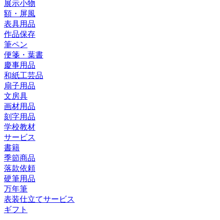
展示小物
額・屏風
表具用品
作品保存
筆ペン
便箋・葉書
慶事用品
和紙工芸品
扇子用品
文房具
画材用品
刻字用品
学校教材
サービス
書籍
季節商品
落款依頼
硬筆用品
万年筆
表装仕立てサービス
ギフト