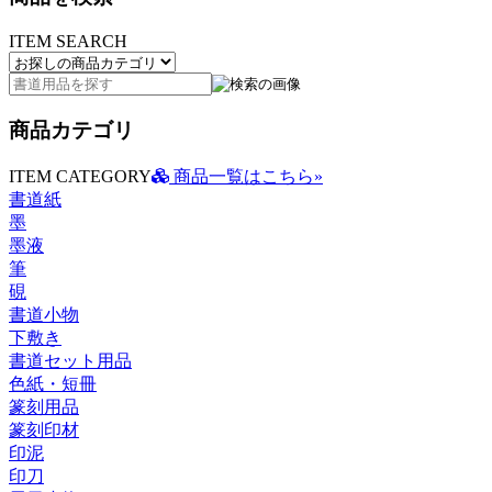
ITEM SEARCH
商品カテゴリ
ITEM CATEGORY
商品一覧はこちら»
書道紙
墨
墨液
筆
硯
書道小物
下敷き
書道セット用品
色紙・短冊
篆刻用品
篆刻印材
印泥
印刀