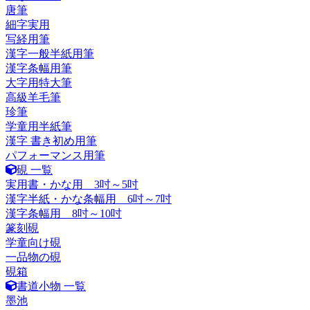
唐筆
細字実用
写経用筆
漢字一般半紙用筆
漢字条幅用筆
大字用特大筆
高級羊毛筆
珍筆
学童用半紙筆
漢字 書き初め用筆
パフォーマンス用筆
硯 一覧
実用書・かな用 3吋～5吋
漢字半紙・かな条幅用 6吋～7吋
漢字条幅用 8吋～10吋
篆刻硯
学童向け硯
一品物の硯
硯箱
書道小物 一覧
墨池