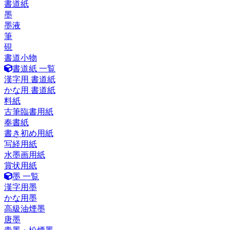
書道紙
墨
墨液
筆
硯
書道小物
書道紙 一覧
漢字用 書道紙
かな用 書道紙
料紙
古筆臨書用紙
奉書紙
書き初め用紙
写経用紙
水墨画用紙
賞状用紙
墨 一覧
漢字用墨
かな用墨
高級油煙墨
唐墨