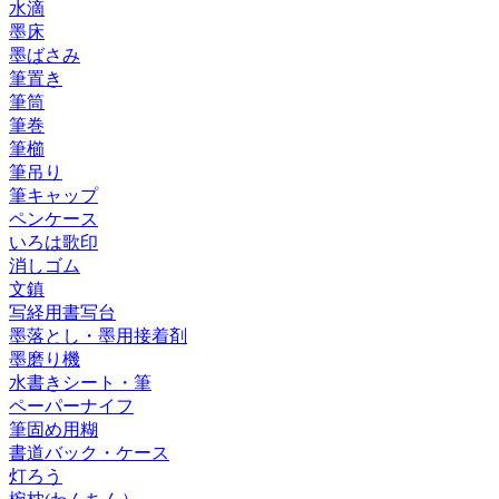
水滴
墨床
墨ばさみ
筆置き
筆筒
筆巻
筆櫛
筆吊り
筆キャップ
ペンケース
いろは歌印
消しゴム
文鎮
写経用書写台
墨落とし・墨用接着剤
墨磨り機
水書きシート・筆
ペーパーナイフ
筆固め用糊
書道バック・ケース
灯ろう