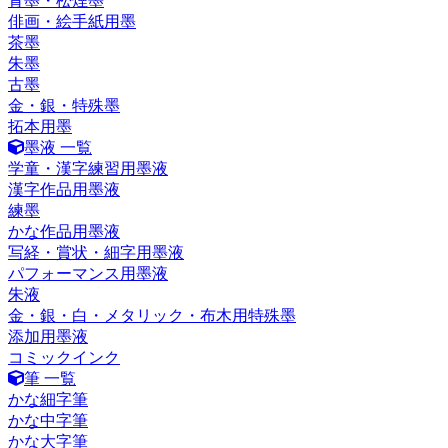
青墨・松煙墨
俳画・絵手紙用墨
茶墨
朱墨
古墨
金・銀・特殊墨
拓本用墨
墨液 一覧
学童・漢字練習用墨液
漢字作品用墨液
練墨
かな作品用墨液
写経・賞状・細字用墨液
パフォーマンス用墨液
朱液
金・銀・白・メタリック・布木用特殊墨
添加用墨液
コミックインク
筆 一覧
かな細字筆
かな中字筆
かな大字筆