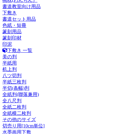
椀枕(わんちん）
書道教室向け用品
下敷き
書道セット用品
色紙・短冊
篆刻用品
篆刻印材
印泥
下敷き 一覧
美の判
半紙用
机上判
八ツ切判
半紙三枚判
半切(条幅)判
全紙判(聯落兼用)
全八尺判
全紙二枚判
全紙横二枚判
その他のサイズ
切売り用[10cm単位]
水墨画用下敷