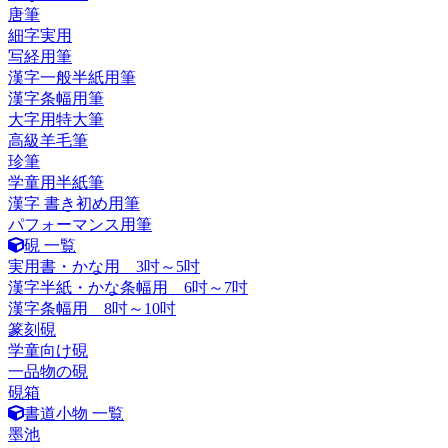
唐筆
細字実用
写経用筆
漢字一般半紙用筆
漢字条幅用筆
大字用特大筆
高級羊毛筆
珍筆
学童用半紙筆
漢字 書き初め用筆
パフォーマンス用筆
硯 一覧
実用書・かな用 3吋～5吋
漢字半紙・かな条幅用 6吋～7吋
漢字条幅用 8吋～10吋
篆刻硯
学童向け硯
一品物の硯
硯箱
書道小物 一覧
墨池