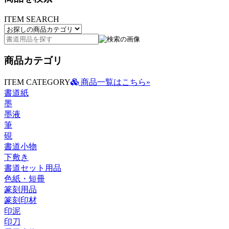
ITEM SEARCH
商品カテゴリ
ITEM CATEGORY
商品一覧はこちら»
書道紙
墨
墨液
筆
硯
書道小物
下敷き
書道セット用品
色紙・短冊
篆刻用品
篆刻印材
印泥
印刀