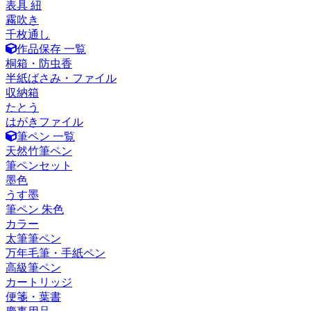
表具 紐
霧吹き
千枚通し
作品保存 一覧
桐箱・防虫香
半紙ばさみ・ファイル
収納箱
たとう
はがきファイル
筆ペン 一覧
天然竹筆ペン
筆ペンセット
墨色
うす墨
筆ペン 朱色
カラー
太筆筆ペン
万年毛筆・手紙ペン
高級筆ペン
カートリッジ
便箋・葉書