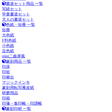
書道セット用品 一覧
写経セット
学童書道セット
大人の書道セット
色紙・短冊 一覧
短冊
大色紙
F判色紙
小色紙
豆色紙
mini二曲屏風
篆刻用品 一覧
印床
印矩
印褥台
マジックインキ
篆刻用転写雁皮紙
研磨用品
印箱
印箋・集印帳・印譜帳
篆刻印材 一覧