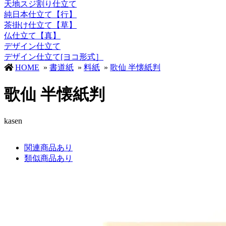
天地スジ割り仕立て
純日本仕立て【行】
茶掛け仕立て【草】
仏仕立て【真】
デザイン仕立て
デザイン仕立て[ヨコ形式］
HOME
»
書道紙
»
料紙
»
歌仙 半懐紙判
歌仙 半懐紙判
kasen
関連商品あり
類似商品あり