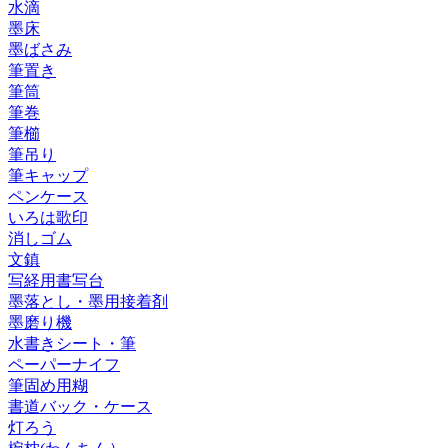
水滴
墨床
墨ばさみ
筆置き
筆筒
筆巻
筆櫛
筆吊り
筆キャップ
ペンケース
いろは歌印
消しゴム
文鎮
写経用書写台
墨落とし・墨用接着剤
墨磨り機
水書きシート・筆
ペーパーナイフ
筆固め用糊
書道バック・ケース
灯ろう