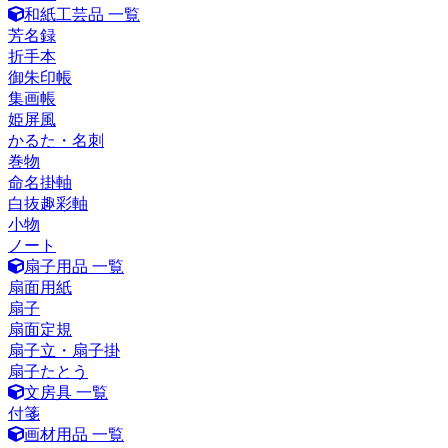
和紙工芸品 一覧
芳名録
折手本
御朱印帳
集画帳
姫屏風
かるた・名刺
巻物
命名掛軸
白抜趣彩軸
小物
ノート
扇子用品 一覧
扇面用紙
扇子
扇面定規
扇子立・扇子掛
扇子たとう
文房具 一覧
付箋
画材用品 一覧