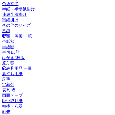
色紙立て
半紙・半懐紙掛け
連結半紙掛け
写経掛け
その他のサイズ
風鎮
額・屏風 一覧
色紙額
半紙額
半切1/3額
はがき2枚版
篆刻額
表具用品 一覧
裏打ち用紙
刷毛
定着剤
表具 糊
両面テープ
吸い取り紙
軸棒・八双
軸先