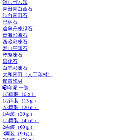
消しゴム印
青田青白章石
純白青田石
巴林石
遼寧丹凍緑石
青海彩凍石
西蔵彩凍石
寿山平頭石
乾隆凍石
昌化石
白雲彩凍石
大和青田（人工印材）
鑑賞印材
印泥 一覧
1/5両装（6ｇ）
1/2両装（15ｇ）
2/3両装（20ｇ）
1両装（30ｇ）
1.5両装（45ｇ）
2両装（60ｇ）
3両装（90ｇ）