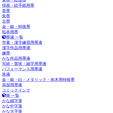
青墨・松煙墨
俳画・絵手紙用墨
茶墨
朱墨
古墨
金・銀・特殊墨
拓本用墨
墨液 一覧
学童・漢字練習用墨液
漢字作品用墨液
練墨
かな作品用墨液
写経・賞状・細字用墨液
パフォーマンス用墨液
朱液
金・銀・白・メタリック・布木用特殊墨
添加用墨液
コミックインク
筆 一覧
かな細字筆
かな中字筆
かな大字筆