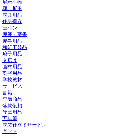
展示小物
額・屏風
表具用品
作品保存
筆ペン
便箋・葉書
慶事用品
和紙工芸品
扇子用品
文房具
画材用品
刻字用品
学校教材
サービス
書籍
季節商品
落款依頼
硬筆用品
万年筆
表装仕立てサービス
ギフト