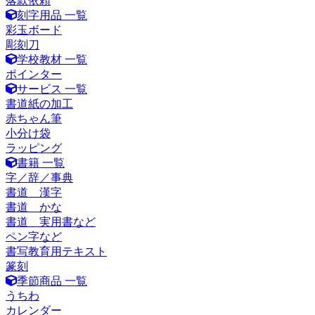
落款依頼
刻字用品 一覧
彩玉ボード
彫刻刀
学校教材 一覧
ポインター
サービス 一覧
書道紙の加工
赤ちゃん筆
小分け袋
ラッピング
書籍 一覧
字／辞／事典
書道 漢字
書道 かな
書道 実用書など
ペン字など
書写教育用テキスト
篆刻
季節商品 一覧
うちわ
カレンダー