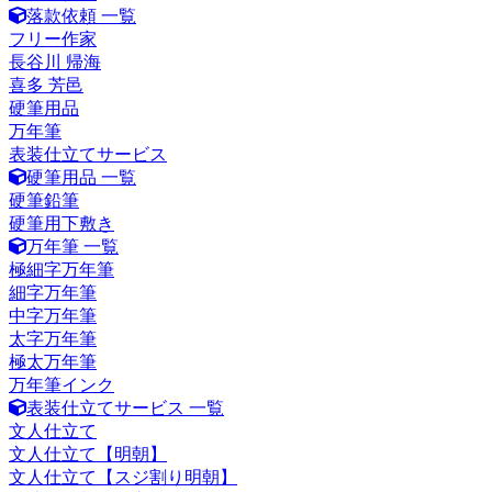
落款依頼 一覧
フリー作家
長谷川 帰海
喜多 芳邑
硬筆用品
万年筆
表装仕立てサービス
硬筆用品 一覧
硬筆鉛筆
硬筆用下敷き
万年筆 一覧
極細字万年筆
細字万年筆
中字万年筆
太字万年筆
極太万年筆
万年筆インク
表装仕立てサービス 一覧
文人仕立て
文人仕立て【明朝】
文人仕立て【スジ割り明朝】