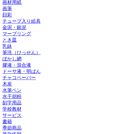
画材用紙
画筆
顔彩
チューブ入り絵具
金泥・銀泥
マーブリング
とき皿
乳鉢
筆洗（ひっせん）
ぼかし網
膠液・混合液
ドーサ液・明ばん
チャコペーパー
木炭
水筆ペン
水干胡粉
刻字用品
学校教材
サービス
書籍
季節商品