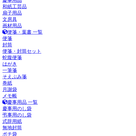
慶事用品
和紙工芸品
扇子用品
文房具
画材用品
便箋・葉書 一覧
便箋
封筒
便箋・封筒セット
蛇腹便箋
はがき
一筆箋
そえぶみ箋
巻紙
月謝袋
メモ帳
慶事用品 一覧
慶事用のし袋
弔事用のし袋
式辞用紙
無地封筒
ポチ袋