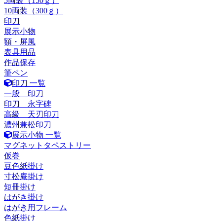
5両装（150ｇ）
10両装（300ｇ）
印刀
展示小物
額・屏風
表具用品
作品保存
筆ペン
印刀 一覧
一般 印刀
印刀 永字碑
高級 天刃印刀
濃州兼松印刀
展示小物 一覧
マグネットタペストリー
仮巻
豆色紙掛け
寸松庵掛け
短冊掛け
はがき掛け
はがき用フレーム
色紙掛け