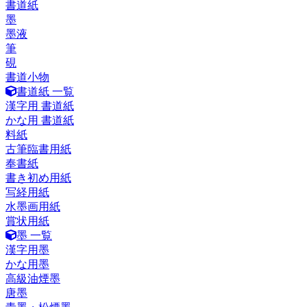
書道紙
墨
墨液
筆
硯
書道小物
書道紙 一覧
漢字用 書道紙
かな用 書道紙
料紙
古筆臨書用紙
奉書紙
書き初め用紙
写経用紙
水墨画用紙
賞状用紙
墨 一覧
漢字用墨
かな用墨
高級油煙墨
唐墨