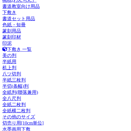
椀枕(わんちん）
書道教室向け用品
下敷き
書道セット用品
色紙・短冊
篆刻用品
篆刻印材
印泥
下敷き 一覧
美の判
半紙用
机上判
八ツ切判
半紙三枚判
半切(条幅)判
全紙判(聯落兼用)
全八尺判
全紙二枚判
全紙横二枚判
その他のサイズ
切売り用[10cm単位]
水墨画用下敷