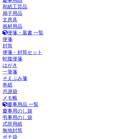
慶事用品
和紙工芸品
扇子用品
文房具
画材用品
便箋・葉書 一覧
便箋
封筒
便箋・封筒セット
蛇腹便箋
はがき
一筆箋
そえぶみ箋
巻紙
月謝袋
メモ帳
慶事用品 一覧
慶事用のし袋
弔事用のし袋
式辞用紙
無地封筒
ポチ袋