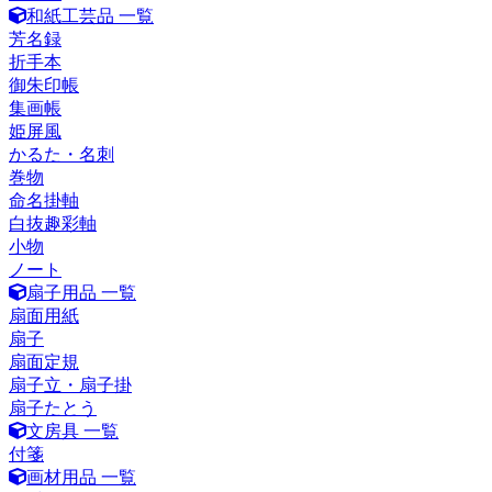
和紙工芸品 一覧
芳名録
折手本
御朱印帳
集画帳
姫屏風
かるた・名刺
巻物
命名掛軸
白抜趣彩軸
小物
ノート
扇子用品 一覧
扇面用紙
扇子
扇面定規
扇子立・扇子掛
扇子たとう
文房具 一覧
付箋
画材用品 一覧