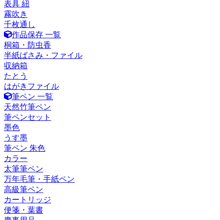
表具 紐
霧吹き
千枚通し
作品保存 一覧
桐箱・防虫香
半紙ばさみ・ファイル
収納箱
たとう
はがきファイル
筆ペン 一覧
天然竹筆ペン
筆ペンセット
墨色
うす墨
筆ペン 朱色
カラー
太筆筆ペン
万年毛筆・手紙ペン
高級筆ペン
カートリッジ
便箋・葉書