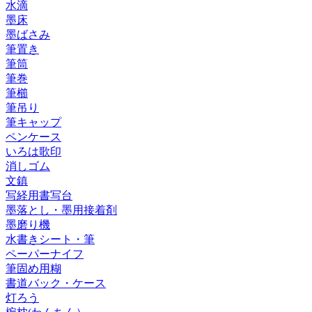
水滴
墨床
墨ばさみ
筆置き
筆筒
筆巻
筆櫛
筆吊り
筆キャップ
ペンケース
いろは歌印
消しゴム
文鎮
写経用書写台
墨落とし・墨用接着剤
墨磨り機
水書きシート・筆
ペーパーナイフ
筆固め用糊
書道バック・ケース
灯ろう