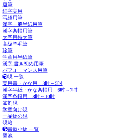
唐筆
細字実用
写経用筆
漢字一般半紙用筆
漢字条幅用筆
大字用特大筆
高級羊毛筆
珍筆
学童用半紙筆
漢字 書き初め用筆
パフォーマンス用筆
硯 一覧
実用書・かな用 3吋～5吋
漢字半紙・かな条幅用 6吋～7吋
漢字条幅用 8吋～10吋
篆刻硯
学童向け硯
一品物の硯
硯箱
書道小物 一覧
墨池