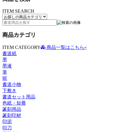
ITEM SEARCH
商品カテゴリ
ITEM CATEGORY
商品一覧はこちら»
書道紙
墨
墨液
筆
硯
書道小物
下敷き
書道セット用品
色紙・短冊
篆刻用品
篆刻印材
印泥
印刀