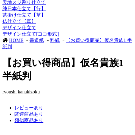
天地スジ割り仕立て
純日本仕立て【行】
茶掛け仕立て【草】
仏仕立て【真】
デザイン仕立て
デザイン仕立て[ヨコ形式］
HOME
»
書道紙
»
料紙
»
【お買い得商品】仮名貴族1 半
紙判
【お買い得商品】仮名貴族1
半紙判
ryoushi kanakizoku
レビューあり
関連商品あり
類似商品あり