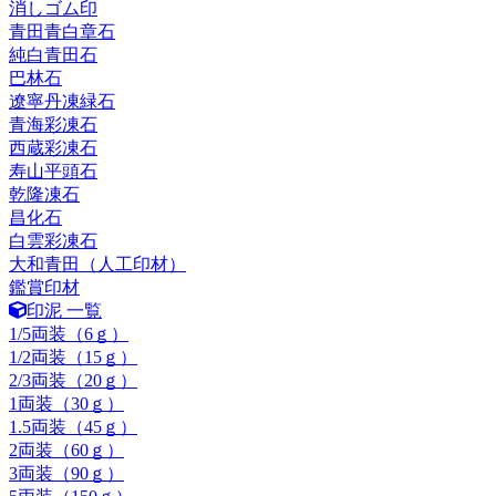
消しゴム印
青田青白章石
純白青田石
巴林石
遼寧丹凍緑石
青海彩凍石
西蔵彩凍石
寿山平頭石
乾隆凍石
昌化石
白雲彩凍石
大和青田（人工印材）
鑑賞印材
印泥 一覧
1/5両装（6ｇ）
1/2両装（15ｇ）
2/3両装（20ｇ）
1両装（30ｇ）
1.5両装（45ｇ）
2両装（60ｇ）
3両装（90ｇ）