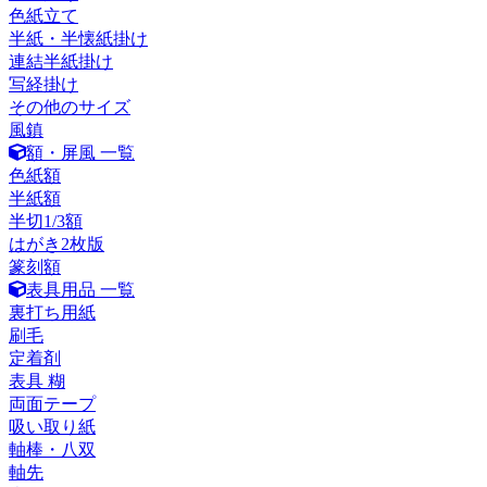
色紙立て
半紙・半懐紙掛け
連結半紙掛け
写経掛け
その他のサイズ
風鎮
額・屏風 一覧
色紙額
半紙額
半切1/3額
はがき2枚版
篆刻額
表具用品 一覧
裏打ち用紙
刷毛
定着剤
表具 糊
両面テープ
吸い取り紙
軸棒・八双
軸先