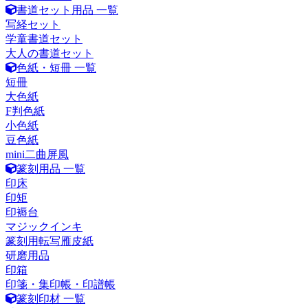
書道セット用品 一覧
写経セット
学童書道セット
大人の書道セット
色紙・短冊 一覧
短冊
大色紙
F判色紙
小色紙
豆色紙
mini二曲屏風
篆刻用品 一覧
印床
印矩
印褥台
マジックインキ
篆刻用転写雁皮紙
研磨用品
印箱
印箋・集印帳・印譜帳
篆刻印材 一覧