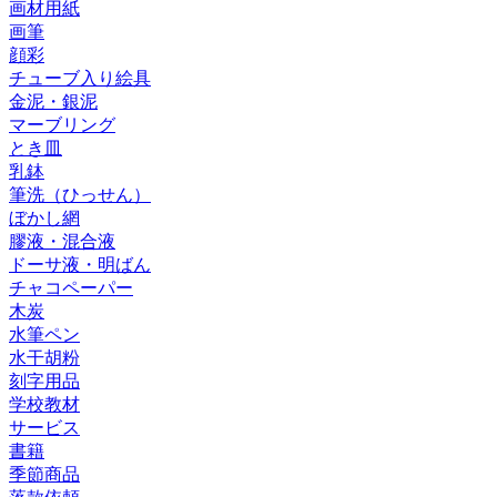
画材用紙
画筆
顔彩
チューブ入り絵具
金泥・銀泥
マーブリング
とき皿
乳鉢
筆洗（ひっせん）
ぼかし網
膠液・混合液
ドーサ液・明ばん
チャコペーパー
木炭
水筆ペン
水干胡粉
刻字用品
学校教材
サービス
書籍
季節商品