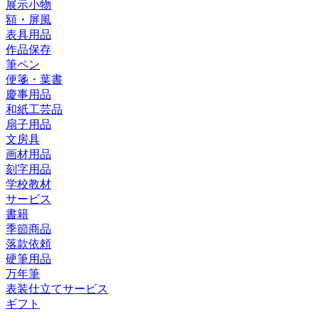
展示小物
額・屏風
表具用品
作品保存
筆ペン
便箋・葉書
慶事用品
和紙工芸品
扇子用品
文房具
画材用品
刻字用品
学校教材
サービス
書籍
季節商品
落款依頼
硬筆用品
万年筆
表装仕立てサービス
ギフト