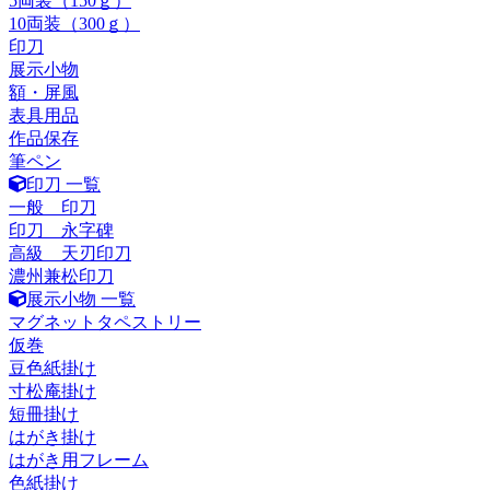
5両装（150ｇ）
10両装（300ｇ）
印刀
展示小物
額・屏風
表具用品
作品保存
筆ペン
印刀 一覧
一般 印刀
印刀 永字碑
高級 天刃印刀
濃州兼松印刀
展示小物 一覧
マグネットタペストリー
仮巻
豆色紙掛け
寸松庵掛け
短冊掛け
はがき掛け
はがき用フレーム
色紙掛け