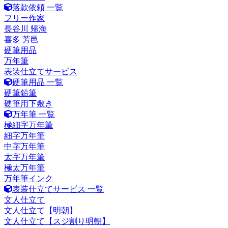
落款依頼 一覧
フリー作家
長谷川 帰海
喜多 芳邑
硬筆用品
万年筆
表装仕立てサービス
硬筆用品 一覧
硬筆鉛筆
硬筆用下敷き
万年筆 一覧
極細字万年筆
細字万年筆
中字万年筆
太字万年筆
極太万年筆
万年筆インク
表装仕立てサービス 一覧
文人仕立て
文人仕立て【明朝】
文人仕立て【スジ割り明朝】