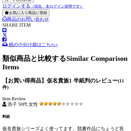
ログインする
（現在、未ログイン状態です）
お気に入り商品に登録
商品のお問い合わせ
SHARE ITEM
紙の小分け袋はこちら»
類似商品と比較する
Similar Comparison
Items
【お買い得商品】仮名貴族1 半紙判のレビュー
(11
件)
Item Review
浩子 50代 女性
料紙
仮名貴族シリーズよく使ってます。競書作品にちょうど良