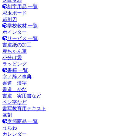
落款依頼
刻字用品 一覧
彩玉ボード
彫刻刀
学校教材 一覧
ポインター
サービス 一覧
書道紙の加工
赤ちゃん筆
小分け袋
ラッピング
書籍 一覧
字／辞／事典
書道 漢字
書道 かな
書道 実用書など
ペン字など
書写教育用テキスト
篆刻
季節商品 一覧
うちわ
カレンダー