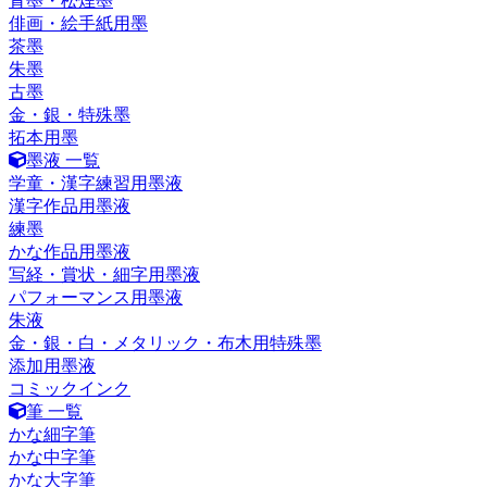
青墨・松煙墨
俳画・絵手紙用墨
茶墨
朱墨
古墨
金・銀・特殊墨
拓本用墨
墨液 一覧
学童・漢字練習用墨液
漢字作品用墨液
練墨
かな作品用墨液
写経・賞状・細字用墨液
パフォーマンス用墨液
朱液
金・銀・白・メタリック・布木用特殊墨
添加用墨液
コミックインク
筆 一覧
かな細字筆
かな中字筆
かな大字筆