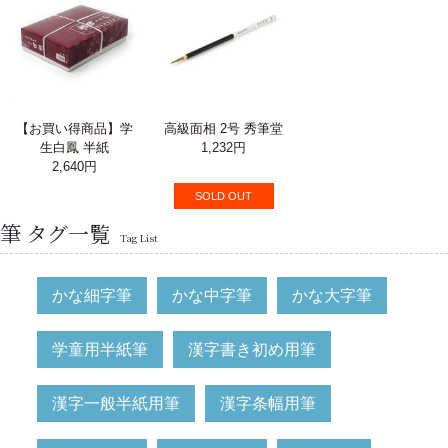
【お買い得商品】学
高級面相 2号 秀筆堂
生白鳳 半紙
1,232円
2,640円
SOLD OUT
筆 タグ一覧
Tag List
かな細字筆
かな中字筆
かな大字筆
学童用半紙筆
漢字書き初め用筆
漢字一般半紙用筆
漢字条幅用筆