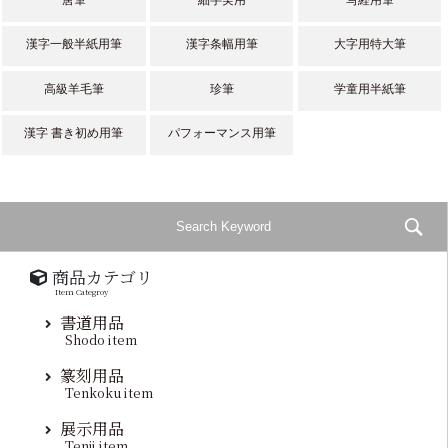
漢字一般半紙用筆
漢字条幅用筆
大字用特大筆
高級羊毛筆
珍筆
学童用半紙筆
漢字 書き初め用筆
パフォーマンス用筆
商品カテゴリ
Item Categroy
書道用品
Shodo item
篆刻用品
Tenkoku item
展示用品
Tenji item