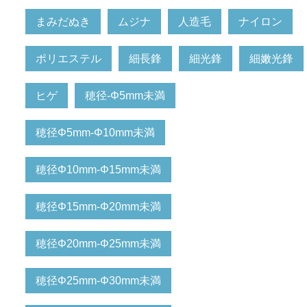
まみだぬき
ムジナ
人造毛
ナイロン
ポリエステル
細長鋒
細光鋒
細嫩光鋒
ヒゲ
穂径-Φ5mm未満
穂径Φ5mm-Φ10mm未満
穂径Φ10mm-Φ15mm未満
穂径Φ15mm-Φ20mm未満
穂径Φ20mm-Φ25mm未満
穂径Φ25mm-Φ30mm未満