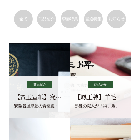
全て
商品紹介
季節特集
書道特集
お知らせ
商品紹介
商品紹介
【寶玉宣紙】究極の純粋な宣紙を目指す寶玉宣紙
【鳳王牌】羊毛筆×濃墨での揮毫に最適な宣紙系画仙紙
安徽省涇県産の青檀皮・砂田稲藁・清らかな渓流水、熟練手漉き職人の卓越した手漉技術による最高級の純宣紙です。
熟練の職人が「純手漉」で漉きあげる書画紙。宣紙を好まれるお客様向けの棉料単宣に漉きあげました。