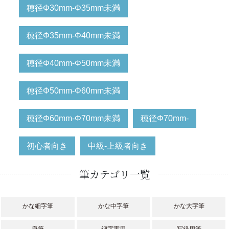
穂径Φ30mm-Φ35mm未満
穂径Φ35mm-Φ40mm未満
穂径Φ40mm-Φ50mm未満
穂径Φ50mm-Φ60mm未満
穂径Φ60mm-Φ70mm未満
穂径Φ70mm-
初心者向き
中級-上級者向き
筆カテゴリ一覧
かな細字筆
かな中字筆
かな大字筆
唐筆
細字実用
写経用筆