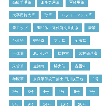
高級羊毛筆
細字実用筆
写経用筆
大字用特大筆
珍筆
パフォーマンス筆
筆モップ
調和体・近代詩文書向き
唐筆
台湾筆
秀筆堂
文明堂
菊壽堂
一休園
あかしや
松林堂
武林邵芝巌
朱管筆
金翔牌
勝大荘
古孟堂
琴匠筆
奈良筆伝統工芸士 田川欽三造
1号
2号
3号
4号
5号
6号
7号
8号
9号
14号
16号
20号