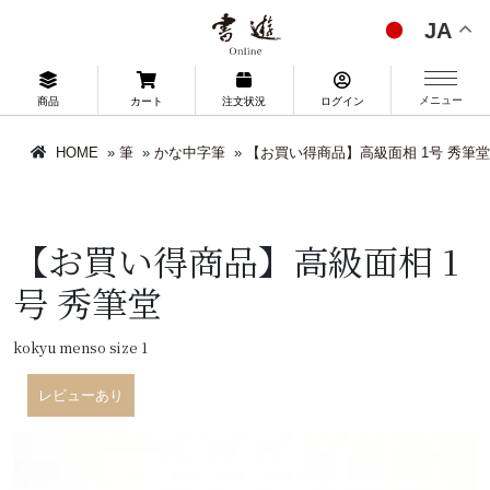
JA
メニュー
商品
カート
注文状況
ログイン
HOME
»
筆
»
かな中字筆
»
【お買い得商品】高級面相 1号 秀筆堂
【お買い得商品】高級面相 1
号 秀筆堂
kokyu menso size 1
レビューあり