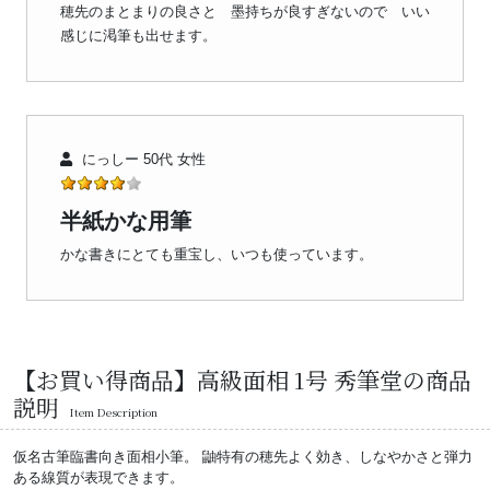
穂先のまとまりの良さと 墨持ちが良すぎないので いい
感じに渇筆も出せます。
にっしー 50代 女性
半紙かな用筆
かな書きにとても重宝し、いつも使っています。
【お買い得商品】高級面相 1号 秀筆堂の商品
説明
Item Description
仮名古筆臨書向き面相小筆。 鼬特有の穂先よく効き、しなやかさと弾力
ある線質が表現できます。