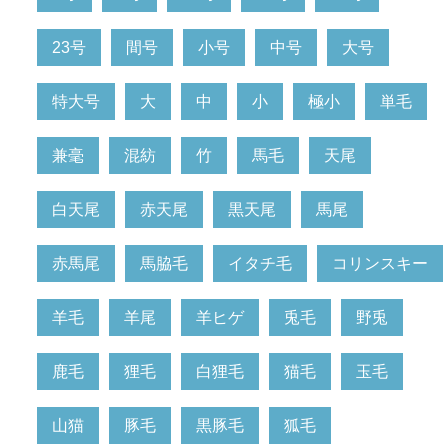
23号
間号
小号
中号
大号
特大号
大
中
小
極小
単毛
兼毫
混紡
竹
馬毛
天尾
白天尾
赤天尾
黒天尾
馬尾
赤馬尾
馬脇毛
イタチ毛
コリンスキー
羊毛
羊尾
羊ヒゲ
兎毛
野兎
鹿毛
狸毛
白狸毛
猫毛
玉毛
山猫
豚毛
黒豚毛
狐毛