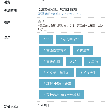
イタチ
毛質
ご注文確定後、8営業日前後
発送時期
夏季休暇のお知らせについて »
あり
在庫
※実店舗の在庫に関しましては、実店舗へご確認くださ
いませ。
タグ
＃筆
＃かな中字筆
＃古筆臨書向き
＃秀筆堂
＃高級面相
＃1号
＃単毛
＃イタチ（単毛）
＃イタチ毛
＃穂径-Φ5mm未満
＃高校教科向け学校教材
1,980円
定価
(税込)