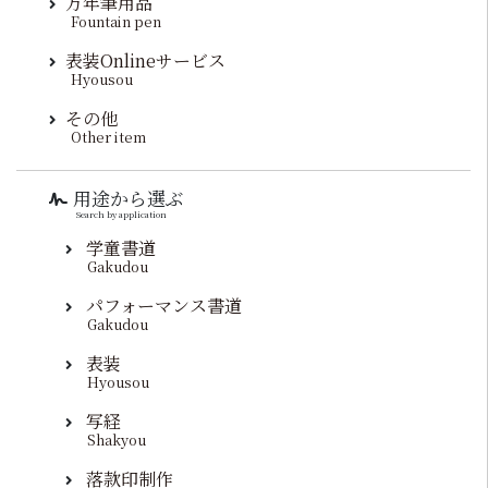
万年筆用品
Fountain pen
表装Onlineサービス
Hyousou
その他
Other item
用途から選ぶ
Search by application
学童書道
Gakudou
パフォーマンス書道
Gakudou
表装
Hyousou
写経
Shakyou
落款印制作