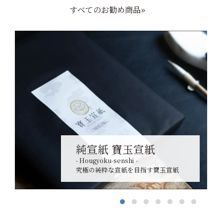
すべてのお勧め商品»
純宣紙 寶玉宣紙
- Hougyoku-senshi -
究極の純粋な宣紙を目指す寶玉宣紙