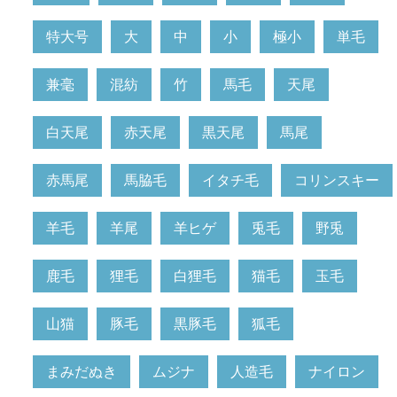
特大号
大
中
小
極小
単毛
兼毫
混紡
竹
馬毛
天尾
白天尾
赤天尾
黒天尾
馬尾
赤馬尾
馬脇毛
イタチ毛
コリンスキー
羊毛
羊尾
羊ヒゲ
兎毛
野兎
鹿毛
狸毛
白狸毛
猫毛
玉毛
山猫
豚毛
黒豚毛
狐毛
まみだぬき
ムジナ
人造毛
ナイロン