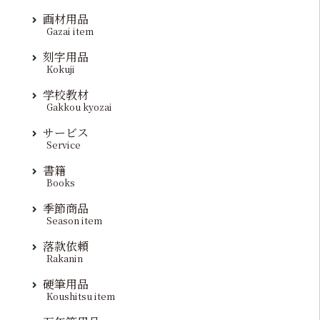
画材用品
Gazai item
刻字用品
Kokuji
学校教材
Gakkou kyozai
サービス
Service
書籍
Books
季節商品
Season item
落款依頼
Rakanin
硬筆用品
Koushitsu item