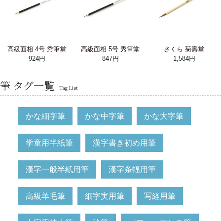
高級面相 4号 秀筆堂
高級面相 5号 秀筆堂
さくら 菊壽堂
924円
847円
1,584円
筆 タグ一覧
Tag List
かな細字筆
かな中字筆
かな大字筆
学童用半紙筆
漢字書き初め用筆
漢字一般半紙用筆
漢字条幅用筆
高級羊毛筆
細字実用筆
写経用筆