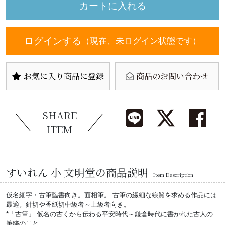
ログインする
（現在、未ログイン状態です）
お気に入り商品に登録
商品のお問い合わせ
SHARE
ITEM
すいれん 小 文明堂の商品説明
Item Description
仮名細字・古筆臨書向き。面相筆。 古筆の繊細な線質を求める作品には
最適。針切や香紙切中級者～上級者向き。
*「古筆」:仮名の古くから伝わる平安時代～鎌倉時代に書かれた古人の
筆跡のこと。