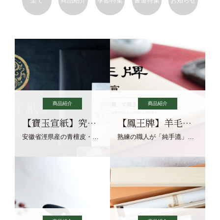
全て
商品紹介
季節特集
書道特集
お知らせ
商品紹介
商品紹介
【寶玉宣紙】究極の純粋な宣紙を目指す寶玉宣紙
【鳳王牌】羊毛筆×濃墨での揮毫に最適な宣紙系画仙紙
安徽省涇県産の青檀皮・砂田稲藁・清らかな渓流水、熟練手漉き職人の卓越した手漉技術による最高級の純宣紙です。
熟練の職人が「純手漉」で漉きあげる書画紙。宣紙を好まれるお客様向けの棉料単宣に漉きあげました。