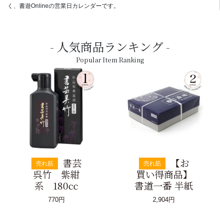
く、書遊Onlineの営業日カレンダーです。
人気商品ランキング
Popular Item Ranking
書芸
【お
売れ筋
売れ筋
呉竹 紫紺
買い得商品】
系 180cc
書道一番 半紙
770円
2,904円