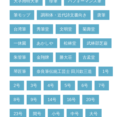
大字用特大筆
珍筆
パフォーマンス筆
筆モップ
調和体・近代詩文書向き
唐筆
台湾筆
秀筆堂
文明堂
菊壽堂
一休園
あかしや
松林堂
武林邵芝巌
朱管筆
金翔牌
勝大荘
古孟堂
琴匠筆
奈良筆伝統工芸士 田川欽三造
1号
2号
3号
4号
5号
6号
7号
8号
9号
14号
16号
20号
23号
間号
小号
中号
大号