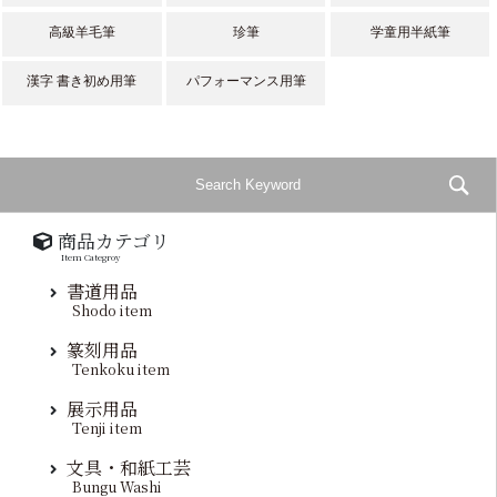
高級羊毛筆
珍筆
学童用半紙筆
漢字 書き初め用筆
パフォーマンス用筆
商品カテゴリ
Item Categroy
書道用品
Shodo item
篆刻用品
Tenkoku item
展示用品
Tenji item
文具・和紙工芸
Bungu Washi