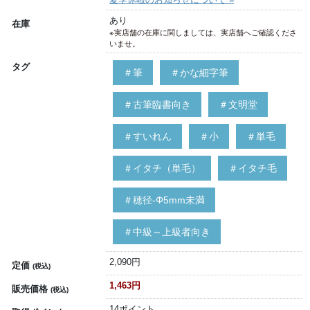
あり
在庫
※実店舗の在庫に関しましては、実店舗へご確認くださ
いませ。
タグ
＃筆
＃かな細字筆
＃古筆臨書向き
＃文明堂
＃すいれん
＃小
＃単毛
＃イタチ（単毛）
＃イタチ毛
＃穂径-Φ5mm未満
＃中級～上級者向き
2,090円
定価
(税込)
1,463円
販売価格
(税込)
14ポイント