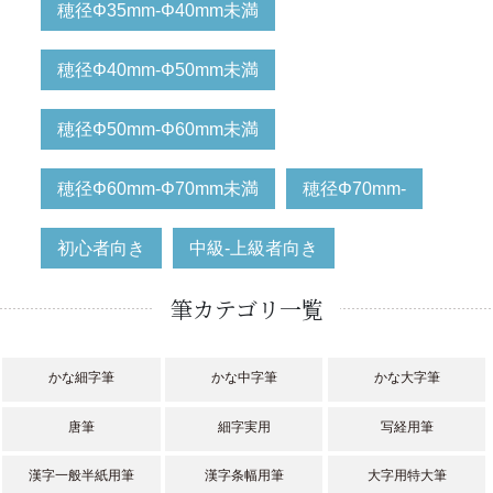
穂径Φ35mm-Φ40mm未満
穂径Φ40mm-Φ50mm未満
穂径Φ50mm-Φ60mm未満
穂径Φ60mm-Φ70mm未満
穂径Φ70mm-
初心者向き
中級-上級者向き
筆カテゴリ一覧
かな細字筆
かな中字筆
かな大字筆
唐筆
細字実用
写経用筆
漢字一般半紙用筆
漢字条幅用筆
大字用特大筆