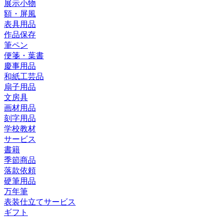
展示小物
額・屏風
表具用品
作品保存
筆ペン
便箋・葉書
慶事用品
和紙工芸品
扇子用品
文房具
画材用品
刻字用品
学校教材
サービス
書籍
季節商品
落款依頼
硬筆用品
万年筆
表装仕立てサービス
ギフト