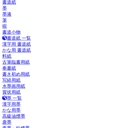
書道紙
墨
墨液
筆
硯
書道小物
書道紙 一覧
漢字用 書道紙
かな用 書道紙
料紙
古筆臨書用紙
奉書紙
書き初め用紙
写経用紙
水墨画用紙
賞状用紙
墨 一覧
漢字用墨
かな用墨
高級油煙墨
唐墨