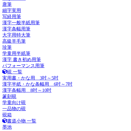
唐筆
細字実用
写経用筆
漢字一般半紙用筆
漢字条幅用筆
大字用特大筆
高級羊毛筆
珍筆
学童用半紙筆
漢字 書き初め用筆
パフォーマンス用筆
硯 一覧
実用書・かな用 3吋～5吋
漢字半紙・かな条幅用 6吋～7吋
漢字条幅用 8吋～10吋
篆刻硯
学童向け硯
一品物の硯
硯箱
書道小物 一覧
墨池