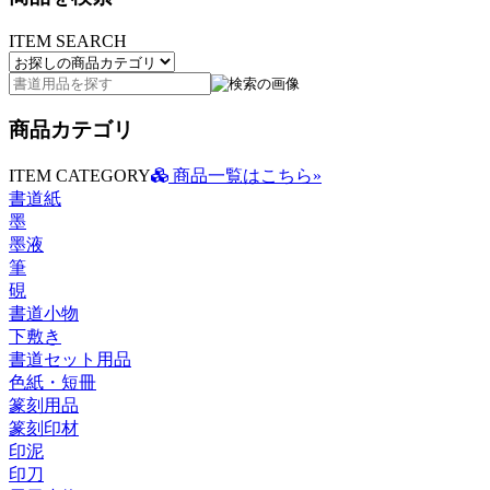
ITEM SEARCH
商品カテゴリ
ITEM CATEGORY
商品一覧はこちら»
書道紙
墨
墨液
筆
硯
書道小物
下敷き
書道セット用品
色紙・短冊
篆刻用品
篆刻印材
印泥
印刀