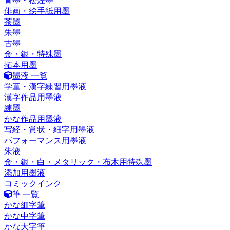
青墨・松煙墨
俳画・絵手紙用墨
茶墨
朱墨
古墨
金・銀・特殊墨
拓本用墨
墨液 一覧
学童・漢字練習用墨液
漢字作品用墨液
練墨
かな作品用墨液
写経・賞状・細字用墨液
パフォーマンス用墨液
朱液
金・銀・白・メタリック・布木用特殊墨
添加用墨液
コミックインク
筆 一覧
かな細字筆
かな中字筆
かな大字筆