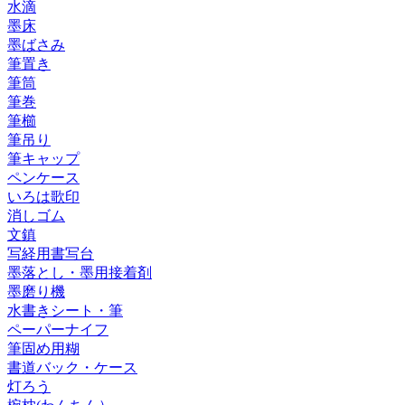
水滴
墨床
墨ばさみ
筆置き
筆筒
筆巻
筆櫛
筆吊り
筆キャップ
ペンケース
いろは歌印
消しゴム
文鎮
写経用書写台
墨落とし・墨用接着剤
墨磨り機
水書きシート・筆
ペーパーナイフ
筆固め用糊
書道バック・ケース
灯ろう