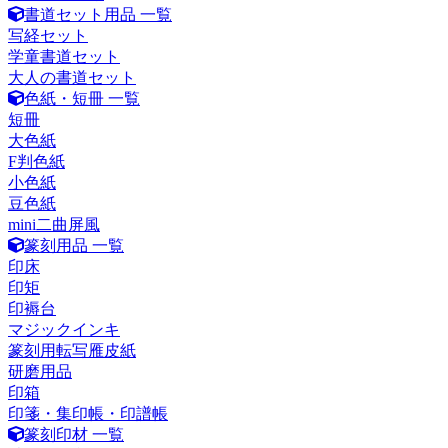
書道セット用品 一覧
写経セット
学童書道セット
大人の書道セット
色紙・短冊 一覧
短冊
大色紙
F判色紙
小色紙
豆色紙
mini二曲屏風
篆刻用品 一覧
印床
印矩
印褥台
マジックインキ
篆刻用転写雁皮紙
研磨用品
印箱
印箋・集印帳・印譜帳
篆刻印材 一覧