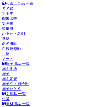
和紙工芸品 一覧
芳名録
折手本
御朱印帳
集画帳
姫屏風
かるた・名刺
巻物
命名掛軸
白抜趣彩軸
小物
ノート
扇子用品 一覧
扇面用紙
扇子
扇面定規
扇子立・扇子掛
扇子たとう
文房具 一覧
付箋
画材用品 一覧