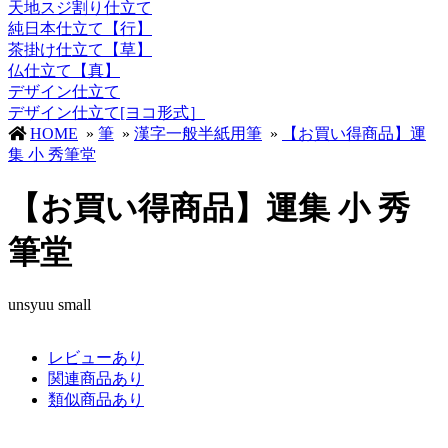
天地スジ割り仕立て
純日本仕立て【行】
茶掛け仕立て【草】
仏仕立て【真】
デザイン仕立て
デザイン仕立て[ヨコ形式］
HOME
»
筆
»
漢字一般半紙用筆
»
【お買い得商品】運
集 小 秀筆堂
【お買い得商品】運集 小 秀
筆堂
unsyuu small
レビューあり
関連商品あり
類似商品あり