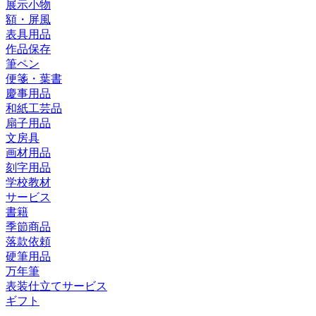
展示小物
額・屏風
表具用品
作品保存
筆ペン
便箋・葉書
慶事用品
和紙工芸品
扇子用品
文房具
画材用品
刻字用品
学校教材
サービス
書籍
季節商品
落款依頼
硬筆用品
万年筆
表装仕立てサービス
ギフト