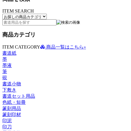
ITEM SEARCH
商品カテゴリ
ITEM CATEGORY
商品一覧はこちら»
書道紙
墨
墨液
筆
硯
書道小物
下敷き
書道セット用品
色紙・短冊
篆刻用品
篆刻印材
印泥
印刀