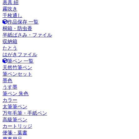
表具 紐
霧吹き
千枚通し
作品保存 一覧
桐箱・防虫香
半紙ばさみ・ファイル
収納箱
たとう
はがきファイル
筆ペン 一覧
天然竹筆ペン
筆ペンセット
墨色
うす墨
筆ペン 朱色
カラー
太筆筆ペン
万年毛筆・手紙ペン
高級筆ペン
カートリッジ
便箋・葉書