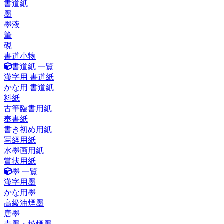
書道紙
墨
墨液
筆
硯
書道小物
書道紙 一覧
漢字用 書道紙
かな用 書道紙
料紙
古筆臨書用紙
奉書紙
書き初め用紙
写経用紙
水墨画用紙
賞状用紙
墨 一覧
漢字用墨
かな用墨
高級油煙墨
唐墨