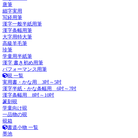
唐筆
細字実用
写経用筆
漢字一般半紙用筆
漢字条幅用筆
大字用特大筆
高級羊毛筆
珍筆
学童用半紙筆
漢字 書き初め用筆
パフォーマンス用筆
硯 一覧
実用書・かな用 3吋～5吋
漢字半紙・かな条幅用 6吋～7吋
漢字条幅用 8吋～10吋
篆刻硯
学童向け硯
一品物の硯
硯箱
書道小物 一覧
墨池