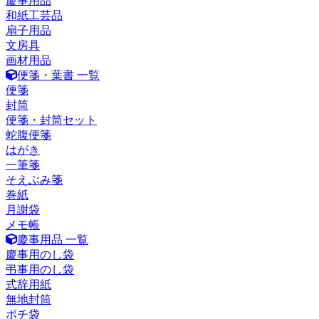
慶事用品
和紙工芸品
扇子用品
文房具
画材用品
便箋・葉書 一覧
便箋
封筒
便箋・封筒セット
蛇腹便箋
はがき
一筆箋
そえぶみ箋
巻紙
月謝袋
メモ帳
慶事用品 一覧
慶事用のし袋
弔事用のし袋
式辞用紙
無地封筒
ポチ袋