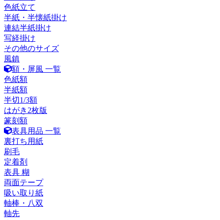
色紙立て
半紙・半懐紙掛け
連結半紙掛け
写経掛け
その他のサイズ
風鎮
額・屏風 一覧
色紙額
半紙額
半切1/3額
はがき2枚版
篆刻額
表具用品 一覧
裏打ち用紙
刷毛
定着剤
表具 糊
両面テープ
吸い取り紙
軸棒・八双
軸先