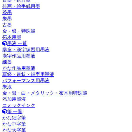
青墨・松煙墨
俳画・絵手紙用墨
茶墨
朱墨
古墨
金・銀・特殊墨
拓本用墨
墨液 一覧
学童・漢字練習用墨液
漢字作品用墨液
練墨
かな作品用墨液
写経・賞状・細字用墨液
パフォーマンス用墨液
朱液
金・銀・白・メタリック・布木用特殊墨
添加用墨液
コミックインク
筆 一覧
かな細字筆
かな中字筆
かな大字筆