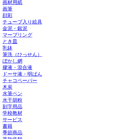
画材用紙
画筆
顔彩
チューブ入り絵具
金泥・銀泥
マーブリング
とき皿
乳鉢
筆洗（ひっせん）
ぼかし網
膠液・混合液
ドーサ液・明ばん
チャコペーパー
木炭
水筆ペン
水干胡粉
刻字用品
学校教材
サービス
書籍
季節商品