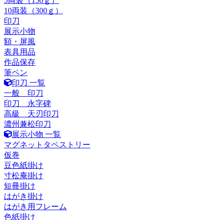
5両装（150ｇ）
10両装（300ｇ）
印刀
展示小物
額・屏風
表具用品
作品保存
筆ペン
印刀 一覧
一般 印刀
印刀 永字碑
高級 天刃印刀
濃州兼松印刀
展示小物 一覧
マグネットタペストリー
仮巻
豆色紙掛け
寸松庵掛け
短冊掛け
はがき掛け
はがき用フレーム
色紙掛け