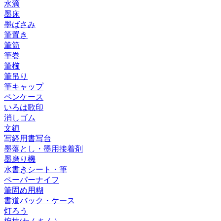
水滴
墨床
墨ばさみ
筆置き
筆筒
筆巻
筆櫛
筆吊り
筆キャップ
ペンケース
いろは歌印
消しゴム
文鎮
写経用書写台
墨落とし・墨用接着剤
墨磨り機
水書きシート・筆
ペーパーナイフ
筆固め用糊
書道バック・ケース
灯ろう