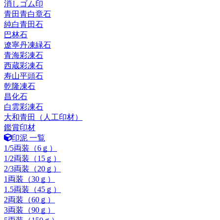
消しゴム印
青田青白章石
純白青田石
巴林石
遼寧丹凍緑石
青海彩凍石
西蔵彩凍石
寿山平頭石
乾隆凍石
昌化石
白雲彩凍石
大和青田（人工印材）
鑑賞印材
印泥 一覧
1/5両装（6ｇ）
1/2両装（15ｇ）
2/3両装（20ｇ）
1両装（30ｇ）
1.5両装（45ｇ）
2両装（60ｇ）
3両装（90ｇ）