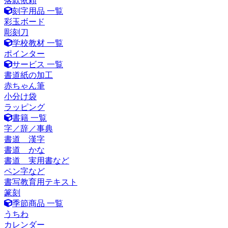
落款依頼
刻字用品 一覧
彩玉ボード
彫刻刀
学校教材 一覧
ポインター
サービス 一覧
書道紙の加工
赤ちゃん筆
小分け袋
ラッピング
書籍 一覧
字／辞／事典
書道 漢字
書道 かな
書道 実用書など
ペン字など
書写教育用テキスト
篆刻
季節商品 一覧
うちわ
カレンダー