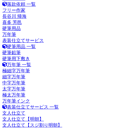
落款依頼 一覧
フリー作家
長谷川 帰海
喜多 芳邑
硬筆用品
万年筆
表装仕立てサービス
硬筆用品 一覧
硬筆鉛筆
硬筆用下敷き
万年筆 一覧
極細字万年筆
細字万年筆
中字万年筆
太字万年筆
極太万年筆
万年筆インク
表装仕立てサービス 一覧
文人仕立て
文人仕立て【明朝】
文人仕立て【スジ割り明朝】