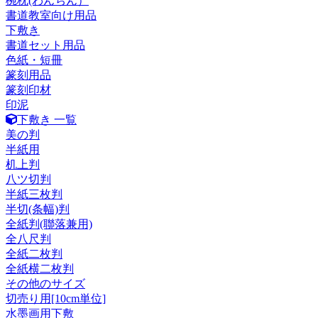
椀枕(わんちん）
書道教室向け用品
下敷き
書道セット用品
色紙・短冊
篆刻用品
篆刻印材
印泥
下敷き 一覧
美の判
半紙用
机上判
八ツ切判
半紙三枚判
半切(条幅)判
全紙判(聯落兼用)
全八尺判
全紙二枚判
全紙横二枚判
その他のサイズ
切売り用[10cm単位]
水墨画用下敷