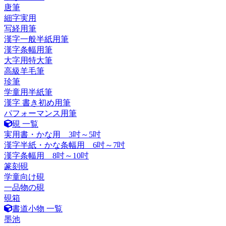
唐筆
細字実用
写経用筆
漢字一般半紙用筆
漢字条幅用筆
大字用特大筆
高級羊毛筆
珍筆
学童用半紙筆
漢字 書き初め用筆
パフォーマンス用筆
硯 一覧
実用書・かな用 3吋～5吋
漢字半紙・かな条幅用 6吋～7吋
漢字条幅用 8吋～10吋
篆刻硯
学童向け硯
一品物の硯
硯箱
書道小物 一覧
墨池