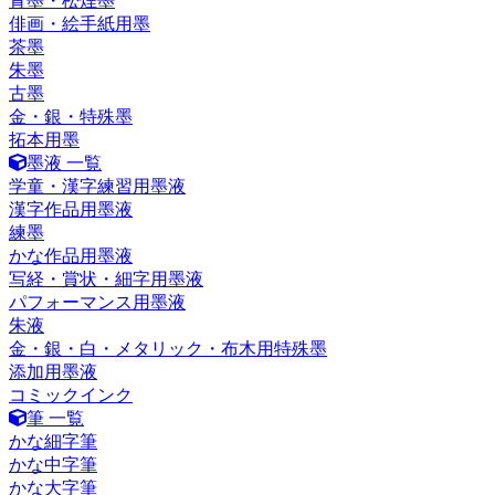
青墨・松煙墨
俳画・絵手紙用墨
茶墨
朱墨
古墨
金・銀・特殊墨
拓本用墨
墨液 一覧
学童・漢字練習用墨液
漢字作品用墨液
練墨
かな作品用墨液
写経・賞状・細字用墨液
パフォーマンス用墨液
朱液
金・銀・白・メタリック・布木用特殊墨
添加用墨液
コミックインク
筆 一覧
かな細字筆
かな中字筆
かな大字筆