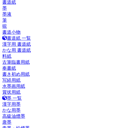
書道紙
墨
墨液
筆
硯
書道小物
書道紙 一覧
漢字用 書道紙
かな用 書道紙
料紙
古筆臨書用紙
奉書紙
書き初め用紙
写経用紙
水墨画用紙
賞状用紙
墨 一覧
漢字用墨
かな用墨
高級油煙墨
唐墨