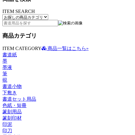
ITEM SEARCH
商品カテゴリ
ITEM CATEGORY
商品一覧はこちら»
書道紙
墨
墨液
筆
硯
書道小物
下敷き
書道セット用品
色紙・短冊
篆刻用品
篆刻印材
印泥
印刀