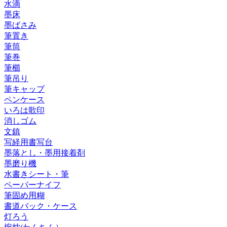
水滴
墨床
墨ばさみ
筆置き
筆筒
筆巻
筆櫛
筆吊り
筆キャップ
ペンケース
いろは歌印
消しゴム
文鎮
写経用書写台
墨落とし・墨用接着剤
墨磨り機
水書きシート・筆
ペーパーナイフ
筆固め用糊
書道バック・ケース
灯ろう