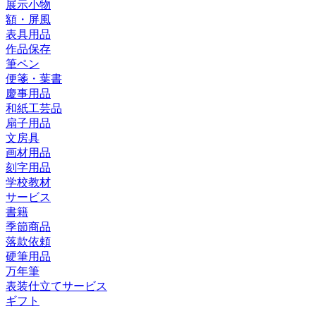
展示小物
額・屏風
表具用品
作品保存
筆ペン
便箋・葉書
慶事用品
和紙工芸品
扇子用品
文房具
画材用品
刻字用品
学校教材
サービス
書籍
季節商品
落款依頼
硬筆用品
万年筆
表装仕立てサービス
ギフト