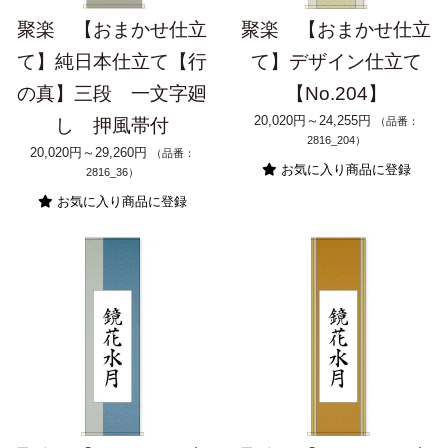
聚楽 【おまかせ仕立
聚楽 【おまかせ仕立
て】純日本仕立て【行
て】デザイン仕立て
の真】三段 一文字廻
【No.204】
20,020円～24,255円
し 押風帯付
（品番：
2816_204）
20,020円～29,260円
（品番：
お気に入り商品に登録
2816_36）
お気に入り商品に登録