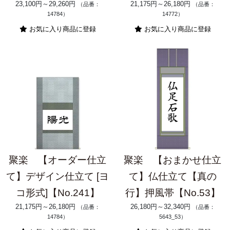
23,100円～29,260円
21,175円～26,180円
（品番：
（品番：
14784）
14772）
お気に入り商品に登録
お気に入り商品に登録
聚楽 【オーダー仕立
聚楽 【おまかせ仕立
て】デザイン仕立て [ヨ
て】仏仕立て【真の
コ形式]【No.241】
行】押風帯【No.53】
21,175円～26,180円
26,180円～32,340円
（品番：
（品番：
14784）
5643_53）