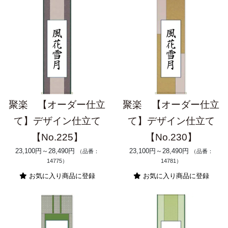
聚楽 【オーダー仕立
聚楽 【オーダー仕立
て】デザイン仕立て
て】デザイン仕立て
【No.225】
【No.230】
23,100円～28,490円
23,100円～28,490円
（品番：
（品番：
14775）
14781）
お気に入り商品に登録
お気に入り商品に登録