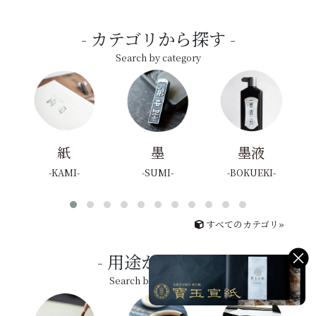
カテゴリから探す
Search by category
紙
墨
墨液
KAMI
SUMI
BOKUEKI
すべてのカテゴリ»
用途から探す
Search by application