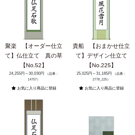
聚楽 【オーダー仕立
貴船 【おまかせ仕立
て】仏仕立て 真の草
て】デザイン仕立て
【No.52】
【No.225】
24,255円～30,030円
25,025円～31,185円
（品番：
（品番：
14757）
2778_225）
お気に入り商品に登録
お気に入り商品に登録