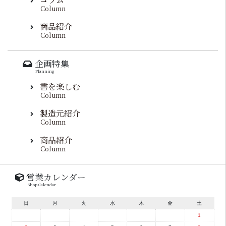
Column
商品紹介
Column
企画特集
Planning
書を楽しむ
Column
製造元紹介
Column
商品紹介
Column
営業カレンダー
Shop Calendar
日
月
火
水
木
金
土
1