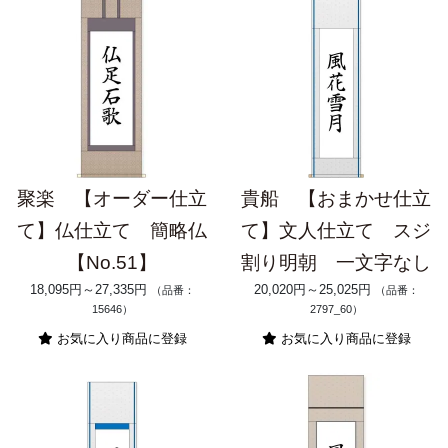
聚楽 【オーダー仕立
貴船 【おまかせ仕立
て】仏仕立て 簡略仏
て】文人仕立て スジ
【No.51】
割り明朝 一文字なし
18,095円～27,335円
20,020円～25,025円
（品番：
（品番：
15646）
2797_60）
お気に入り商品に登録
お気に入り商品に登録