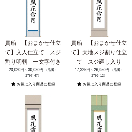
貴船 【おまかせ仕立
貴船 【おまかせ仕立
て】文人仕立て スジ
て】天地スジ割り仕立
割り明朝 一文字付き
て スジ廻し入り
20,020円～30,030円
17,325円～26,950円
（品番：
（品番：
2797_47）
2796_12）
お気に入り商品に登録
お気に入り商品に登録