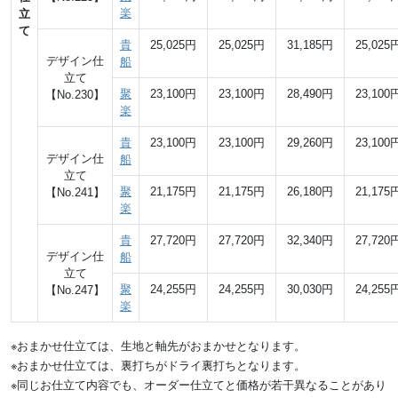
楽
立
て
貴
25,025円
25,025円
31,185円
25,025
デザイン仕
船
立て
聚
23,100円
23,100円
28,490円
23,100
【No.230】
楽
貴
23,100円
23,100円
29,260円
23,100
デザイン仕
船
立て
聚
21,175円
21,175円
26,180円
21,175
【No.241】
楽
貴
27,720円
27,720円
32,340円
27,720
デザイン仕
船
立て
聚
24,255円
24,255円
30,030円
24,255
【No.247】
楽
※おまかせ仕立ては、生地と軸先がおまかせとなります。
※おまかせ仕立ては、裏打ちがドライ裏打ちとなります。
※同じお仕立て内容でも、オーダー仕立てと価格が若干異なることがあり