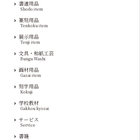
書道用品
Shodo item
篆刻用品
Tenkoku item
展示用品
Tenji item
文具・和紙工芸
Bungu Washi
画材用品
Gazai item
刻字用品
Kokuji
学校教材
Gakkou kyozai
サービス
Service
書籍