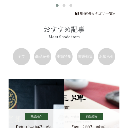
用途別カテゴリ一覧»
おすすめ記事
Meet Shodo item
全て
商品紹介
季節特集
書道特集
お知らせ
商品紹介
商品紹介
【寶玉宣紙】究極の純粋な宣紙を目指す寶玉宣紙
【鳳王牌】羊毛筆×濃墨での揮毫に最適な宣紙系画仙紙