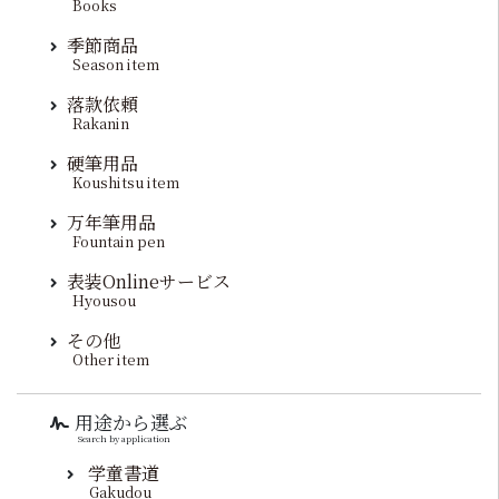
Books
季節商品
Season item
落款依頼
Rakanin
硬筆用品
Koushitsu item
万年筆用品
Fountain pen
表装Onlineサービス
Hyousou
その他
Other item
用途から選ぶ
Search by application
学童書道
Gakudou