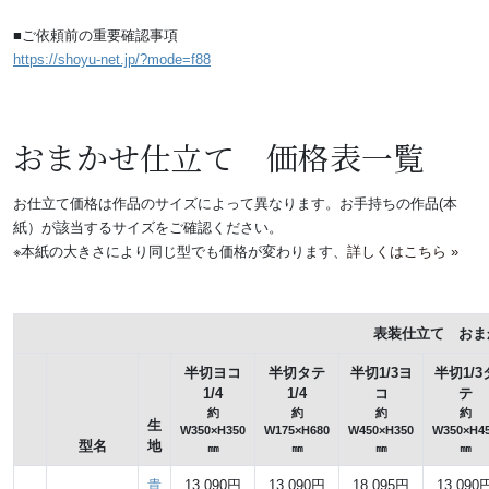
■ご依頼前の重要確認事項
https://shoyu-net.jp/?mode=f88
おまかせ仕立て 価格表一覧
お仕立て価格は作品のサイズによって異なります。お手持ちの作品(本
紙）が該当するサイズをご確認ください。
※本紙の大きさにより同じ型でも価格が変わります、
詳しくはこちら »
表装仕立て おま
半切ヨコ
半切タテ
半切1/3ヨ
半切1/3
1/4
1/4
コ
テ
約
約
約
約
生
W350×H350
W175×H680
W450×H350
W350×H4
型名
地
㎜
㎜
㎜
㎜
貴
13,090円
13,090円
18,095円
13,090