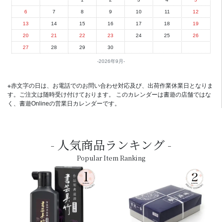
6
7
8
9
10
11
12
13
14
15
16
17
18
19
20
21
22
23
24
25
26
27
28
29
30
2026年9月
※赤文字の日は、お電話でのお問い合わせ対応及び、出荷作業休業日となりま
す。ご注文は随時受け付けております。 このカレンダーは書遊の店舗ではな
く、書遊Onlineの営業日カレンダーです。
人気商品ランキング
Popular Item Ranking