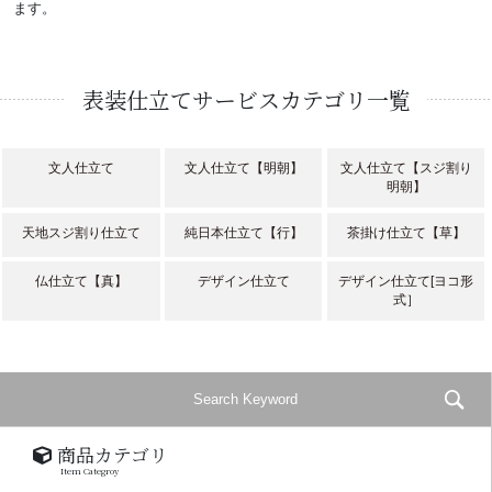
ます。
表装仕立てサービスカテゴリ一覧
文人仕立て
文人仕立て【明朝】
文人仕立て【スジ割り
明朝】
天地スジ割り仕立て
純日本仕立て【行】
茶掛け仕立て【草】
仏仕立て【真】
デザイン仕立て
デザイン仕立て[ヨコ形
式］
商品カテゴリ
Item Categroy