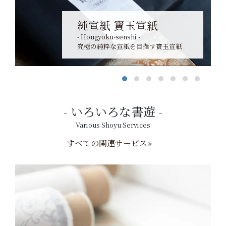
純宣紙 寶玉宣紙
- Hougyoku-senshi -
究極の純粋な宣紙を目指す寶玉宣紙
いろいろな書遊
Various Shoyu Services
すべての関連サービス»