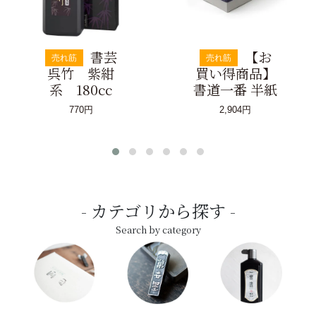
書芸
【お
売れ筋
売れ筋
呉竹 紫紺
買い得商品】
系 180cc
書道一番 半紙
770円
2,904円
カテゴリから探す
Search by category