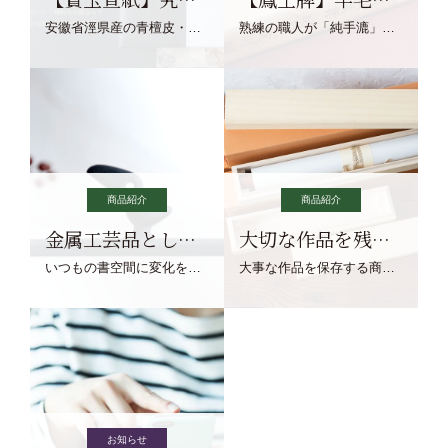
安徽省涇県産の青檀皮・砂田稲藁・清らかな渓流水、熟練手漉き職人の卓越した手漉技術による最高級の純宣紙です。
熟練の職人が「純手漉」で漉きあげる書画紙。宣紙を好まれるお客様向けの棉料単宣に漉きあげました。
商品紹介
商品紹介
金属工芸品としての文鎮
大切な作品を残す作品保存商品
いつもの書空間に変化を与えてくれる、見ているだけで愉しくなる金属工芸品の文鎮をご紹介します。
大事な作品を保存する商品を取りまとめてご紹介ます。
お知らせ