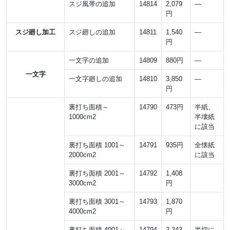
スジ風帯の追加
14814
2,079
―
円
スジ廻し加工
スジ廻しの追加
14811
1,540
―
円
一文字の追加
14809
880円
―
一文字
一文字廻しの追加
14810
3,850
―
円
裏打ち面積～
14790
473円
半紙、
1000cm2
半壊紙
に該当
裏打ち面積 1001～
14791
935円
全懐紙
2000cm2
に該当
裏打ち面積 2001～
14792
1,408
3000cm2
円
裏打ち面積 3001～
14793
1,870
4000cm2
円
裏打ち面積 4001～
14794
2,343
半切に