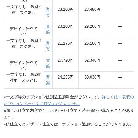
230
一文字なし 裂継2
聚
23,100円
28,490円
―
種 スジ廻し
楽
貴
23,100円
29,260円
―
デザイン仕立て
船
241
一文字なし 裂継3
聚
21,175円
26,180円
―
種 スジ廻し
楽
貴
27,720円
32,340円
―
デザイン仕立て
船
247
一文字なし 裂2種
聚
24,255円
30,030円
―
対角 スジ廻し
楽
※一文字等のオプションは別途追加料金がございます。
詳しくは、表装の
オプションページをご確認くださいませ。
※同じお仕立て内容でも、おまかせ仕立てと若干価格が異なることがあり
ます。
※仏仕立てとデザイン仕立ては、オプション追加することができません。