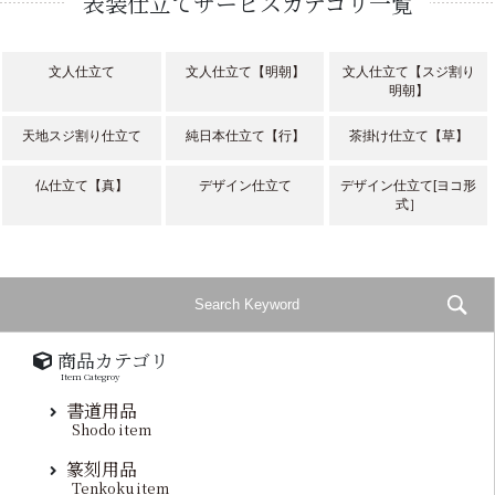
表装仕立てサービスカテゴリ一覧
文人仕立て
文人仕立て【明朝】
文人仕立て【スジ割り
明朝】
天地スジ割り仕立て
純日本仕立て【行】
茶掛け仕立て【草】
仏仕立て【真】
デザイン仕立て
デザイン仕立て[ヨコ形
式］
商品カテゴリ
Item Categroy
書道用品
Shodo item
篆刻用品
Tenkoku item