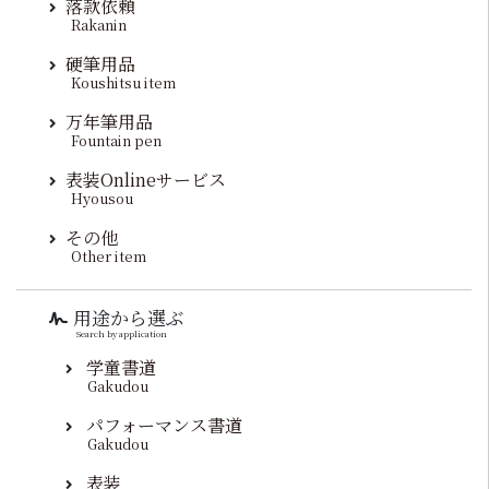
落款依頼
Rakanin
硬筆用品
Koushitsu item
万年筆用品
Fountain pen
表装Onlineサービス
Hyousou
その他
Other item
用途から選ぶ
Search by application
学童書道
Gakudou
パフォーマンス書道
Gakudou
表装