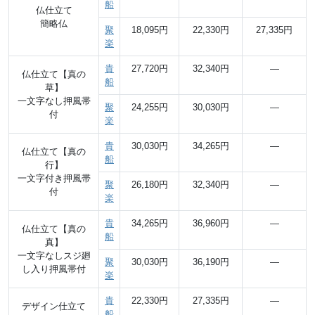
船
仏仕立て
簡略仏
聚
18,095円
22,330円
27,335円
楽
貴
27,720円
32,340円
―
仏仕立て【真の
船
草】
一文字なし押風帯
聚
24,255円
30,030円
―
付
楽
貴
30,030円
34,265円
―
仏仕立て【真の
船
行】
一文字付き押風帯
聚
26,180円
32,340円
―
付
楽
貴
34,265円
36,960円
―
仏仕立て【真の
船
真】
一文字なしスジ廻
聚
30,030円
36,190円
―
し入り押風帯付
楽
貴
22,330円
27,335円
―
デザイン仕立て
船