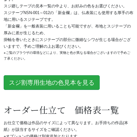
スジ廻しテープの見本一覧の中より、お好みの色をお選びください。
スジテープNSN-001～012の「新金襴」は、仏表装にも使用する厚手の布
地に用いるスジテープです。
「新金襴」を一般表装に用いることも可能ですが、布地とスジテープの
厚みに差が生じるため、
掛軸を巻いたときにスジテープの部分に微細なシワが生じる場合がござ
いますで、予めご理解の上お選びください。
※ご覧のブラウザの環境などにより、実物と色が異なる場合がございますので予めご
了承ください。
スジ割専用生地の色見本を見る
オーダー仕立て 価格表一覧
お仕立て価格は作品のサイズによって異なります。お手持ちの作品(本
紙）が該当するサイズをご確認ください。
※オプションの価格は別途追加となります。