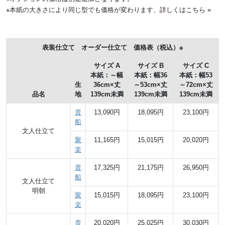
※本紙の大きさにより同じ型でも価格が変わります、
詳しくはこちら »
表装仕立て オーダー仕立て 価格表
（税込）
※
サイズ A
サイズ B
サイズ C
本紙：～幅
本紙：幅36
本紙：幅53
生
36cm×丈
～53cm×丈
～72cm×丈
品名
地
139cm未満
139cm未満
139cm未満
貴
13,090円
18,095円
23,100円
船
文人仕立て
聚
11,165円
15,015円
20,020円
楽
貴
17,325円
21,175円
26,950円
船
文人仕立て
明朝
聚
15,015円
18,095円
23,100円
楽
貴
20,020円
25,025円
30,030円