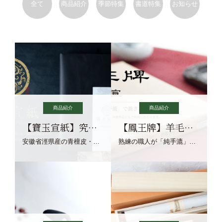
全て
商品紹介
季節特集
書道特集
お知らせ
商品紹介
商品紹介
【寶玉宣紙】究極の純粋な宣紙を目指す寶玉宣紙
【鳳王牌】羊毛筆×濃墨での揮毫に最適な宣紙系画仙紙
安徽省涇県産の青檀皮・砂田稲藁・清らかな渓流水、熟練手漉き職人の卓越した手漉技術による最高級の純宣紙です。
熟練の職人が「純手漉」で漉きあげる書画紙。宣紙を好まれるお客様向けの棉料単宣に漉きあげました。