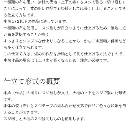
一種類の布を用い、掛軸の天地（上下の布）をスジで割る（切り返し）
ことによって、丈の短い作品でも掛軸としては長く仕上げることができ
る仕立て方法です。
半切１/２以下の作品に適しています。
一種類の布を使用し、スジ割りが目立つように仕上げるため、無地に近
い布を選択することが多く、
すっきりとシンプルな仕上りになることから、かな／水墨画／俳画など
も多く仕立てられます。
この仕立て方は、短めの作品を掛軸として長く仕上げる方法ですので、
半切作品の場合は仕上り丈が長くなるため、注意が必要です。
仕立て形式の概要
本紙（作品）の周りにスジ廻しが入り、天地の上下をスジで繋いだ形式
です。
本体の裂（布）とスジテープの組み合わせ次第で作品に色々な印象を与
えることができます。
スジ廻しと天地のスジは同じものを使用します。