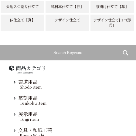
天地スジ割り仕立て
純日本仕立て【行】
茶掛け仕立て【草】
仏仕立て【真】
デザイン仕立て
デザイン仕立て[ヨコ形
式］
商品カテゴリ
Item Categroy
書道用品
Shodo item
篆刻用品
Tenkoku item
展示用品
Tenji item
文具・和紙工芸
Bungu Washi