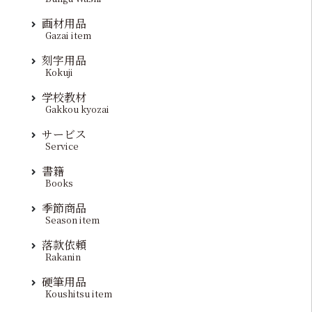
画材用品
Gazai item
刻字用品
Kokuji
学校教材
Gakkou kyozai
サービス
Service
書籍
Books
季節商品
Season item
落款依頼
Rakanin
硬筆用品
Koushitsu item