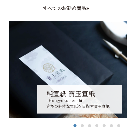
すべてのお勧め商品»
純宣紙 寶玉宣紙
- Hougyoku-senshi -
究極の純粋な宣紙を目指す寶玉宣紙