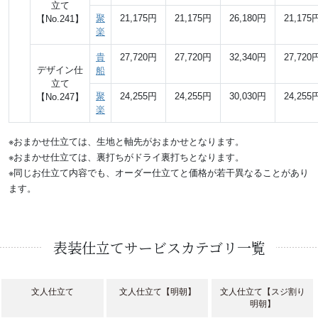
立て
聚
21,175円
21,175円
26,180円
21,175
【No.241】
楽
貴
27,720円
27,720円
32,340円
27,720
デザイン仕
船
立て
聚
24,255円
24,255円
30,030円
24,255
【No.247】
楽
※おまかせ仕立ては、生地と軸先がおまかせとなります。
※おまかせ仕立ては、裏打ちがドライ裏打ちとなります。
※同じお仕立て内容でも、オーダー仕立てと価格が若干異なることがあり
ます。
表装仕立てサービスカテゴリ一覧
文人仕立て
文人仕立て【明朝】
文人仕立て【スジ割り
明朝】