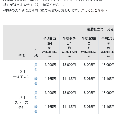
紙）が該当するサイズをご確認ください。
※本紙の大きさにより同じ型でも価格が変わります、
詳しくはこちら »
表装仕立て おま
半切ヨコ
半切タテ
半切1/3ヨ
半切1/3
1/4
1/4
コ
テ
約
約
約
約
生
W350×H350
W175×H680
W450×H350
W350×H4
型名
地
㎜
㎜
㎜
㎜
貴
13,090円
13,090円
18,095円
13,090
船
【02】
一文字なし
聚
11,165円
11,165円
15,015円
11,165
楽
貴
13,090円
13,090円
18,095円
13,090
【03】
船
丸（一文
聚
11,165円
11,165円
15,015円
11,165
字）
楽