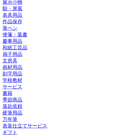
展示小物
額・屏風
表具用品
作品保存
筆ペン
便箋・葉書
慶事用品
和紙工芸品
扇子用品
文房具
画材用品
刻字用品
学校教材
サービス
書籍
季節商品
落款依頼
硬筆用品
万年筆
表装仕立てサービス
ギフト