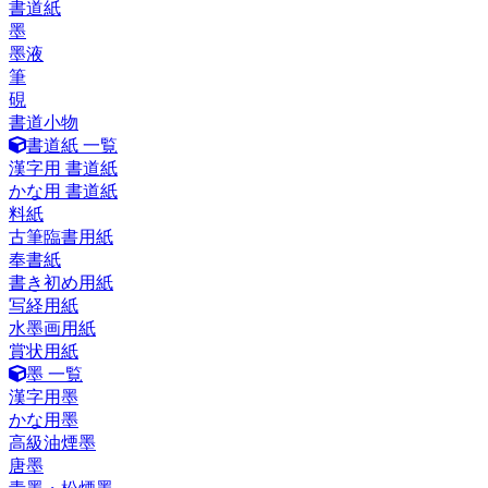
書道紙
墨
墨液
筆
硯
書道小物
書道紙 一覧
漢字用 書道紙
かな用 書道紙
料紙
古筆臨書用紙
奉書紙
書き初め用紙
写経用紙
水墨画用紙
賞状用紙
墨 一覧
漢字用墨
かな用墨
高級油煙墨
唐墨