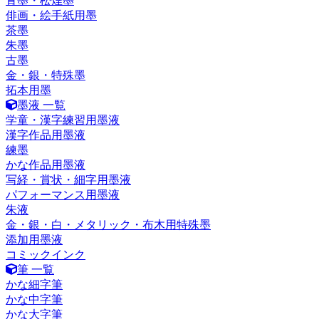
青墨・松煙墨
俳画・絵手紙用墨
茶墨
朱墨
古墨
金・銀・特殊墨
拓本用墨
墨液 一覧
学童・漢字練習用墨液
漢字作品用墨液
練墨
かな作品用墨液
写経・賞状・細字用墨液
パフォーマンス用墨液
朱液
金・銀・白・メタリック・布木用特殊墨
添加用墨液
コミックインク
筆 一覧
かな細字筆
かな中字筆
かな大字筆