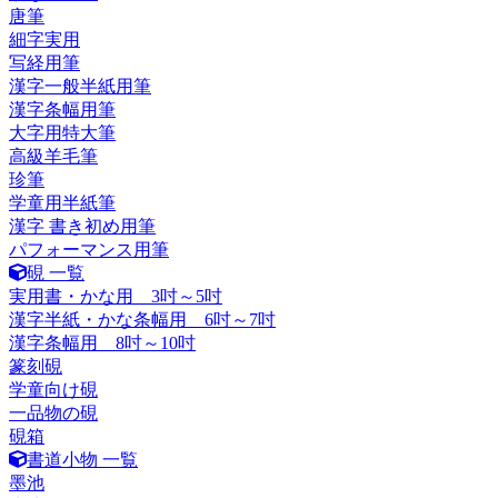
唐筆
細字実用
写経用筆
漢字一般半紙用筆
漢字条幅用筆
大字用特大筆
高級羊毛筆
珍筆
学童用半紙筆
漢字 書き初め用筆
パフォーマンス用筆
硯 一覧
実用書・かな用 3吋～5吋
漢字半紙・かな条幅用 6吋～7吋
漢字条幅用 8吋～10吋
篆刻硯
学童向け硯
一品物の硯
硯箱
書道小物 一覧
墨池