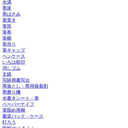
水滴
墨床
墨ばさみ
筆置き
筆筒
筆巻
筆櫛
筆吊り
筆キャップ
ペンケース
いろは歌印
消しゴム
文鎮
写経用書写台
墨落とし・墨用接着剤
墨磨り機
水書きシート・筆
ペーパーナイフ
筆固め用糊
書道バック・ケース
灯ろう