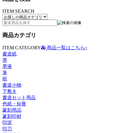
ITEM SEARCH
商品カテゴリ
ITEM CATEGORY
商品一覧はこちら»
書道紙
墨
墨液
筆
硯
書道小物
下敷き
書道セット用品
色紙・短冊
篆刻用品
篆刻印材
印泥
印刀