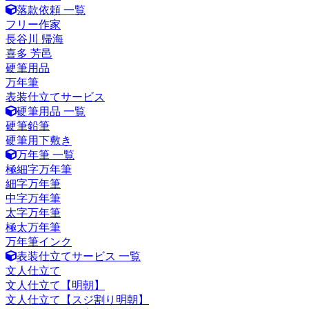
落款依頼 一覧
フリー作家
長谷川 帰海
喜多 芳邑
硬筆用品
万年筆
表装仕立てサービス
硬筆用品 一覧
硬筆鉛筆
硬筆用下敷き
万年筆 一覧
極細字万年筆
細字万年筆
中字万年筆
太字万年筆
極太万年筆
万年筆インク
表装仕立てサービス 一覧
文人仕立て
文人仕立て【明朝】
文人仕立て【スジ割り明朝】