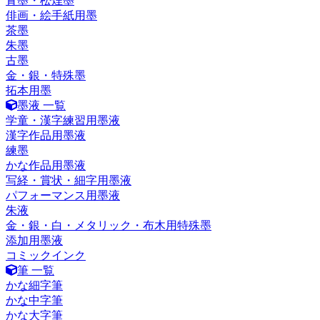
青墨・松煙墨
俳画・絵手紙用墨
茶墨
朱墨
古墨
金・銀・特殊墨
拓本用墨
墨液 一覧
学童・漢字練習用墨液
漢字作品用墨液
練墨
かな作品用墨液
写経・賞状・細字用墨液
パフォーマンス用墨液
朱液
金・銀・白・メタリック・布木用特殊墨
添加用墨液
コミックインク
筆 一覧
かな細字筆
かな中字筆
かな大字筆