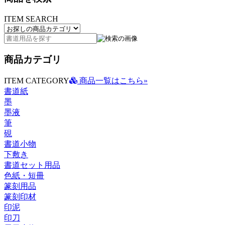
ITEM SEARCH
商品カテゴリ
ITEM CATEGORY
商品一覧はこちら»
書道紙
墨
墨液
筆
硯
書道小物
下敷き
書道セット用品
色紙・短冊
篆刻用品
篆刻印材
印泥
印刀