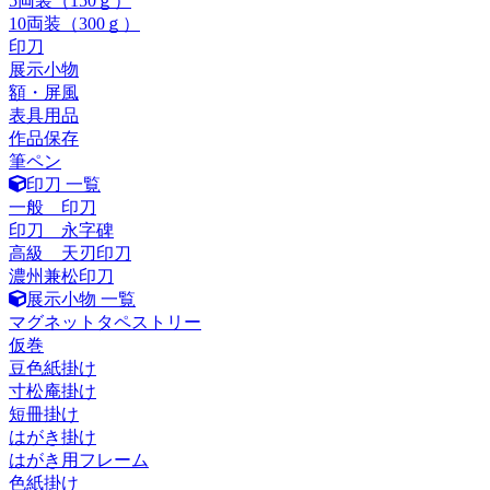
5両装（150ｇ）
10両装（300ｇ）
印刀
展示小物
額・屏風
表具用品
作品保存
筆ペン
印刀 一覧
一般 印刀
印刀 永字碑
高級 天刃印刀
濃州兼松印刀
展示小物 一覧
マグネットタペストリー
仮巻
豆色紙掛け
寸松庵掛け
短冊掛け
はがき掛け
はがき用フレーム
色紙掛け