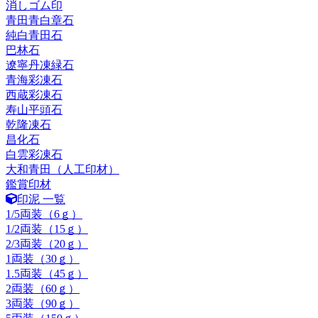
消しゴム印
青田青白章石
純白青田石
巴林石
遼寧丹凍緑石
青海彩凍石
西蔵彩凍石
寿山平頭石
乾隆凍石
昌化石
白雲彩凍石
大和青田（人工印材）
鑑賞印材
印泥 一覧
1/5両装（6ｇ）
1/2両装（15ｇ）
2/3両装（20ｇ）
1両装（30ｇ）
1.5両装（45ｇ）
2両装（60ｇ）
3両装（90ｇ）