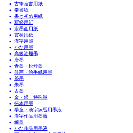
古筆臨書用紙
奉書紙
書き初め用紙
写経用紙
水墨画用紙
賞状用紙
漢字用墨
かな用墨
高級油煙墨
唐墨
青墨・松煙墨
俳画・絵手紙用墨
茶墨
朱墨
古墨
金・銀・特殊墨
拓本用墨
学童・漢字練習用墨液
漢字作品用墨液
練墨
かな作品用墨液