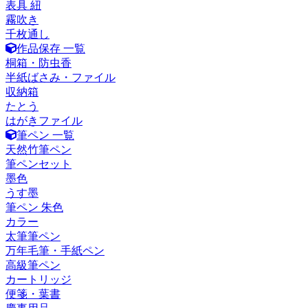
表具 紐
霧吹き
千枚通し
作品保存 一覧
桐箱・防虫香
半紙ばさみ・ファイル
収納箱
たとう
はがきファイル
筆ペン 一覧
天然竹筆ペン
筆ペンセット
墨色
うす墨
筆ペン 朱色
カラー
太筆筆ペン
万年毛筆・手紙ペン
高級筆ペン
カートリッジ
便箋・葉書