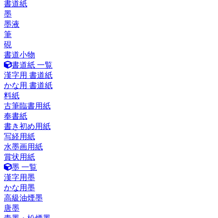
書道紙
墨
墨液
筆
硯
書道小物
書道紙 一覧
漢字用 書道紙
かな用 書道紙
料紙
古筆臨書用紙
奉書紙
書き初め用紙
写経用紙
水墨画用紙
賞状用紙
墨 一覧
漢字用墨
かな用墨
高級油煙墨
唐墨