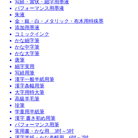
写経・賞状・細字用墨液
パフォーマンス用墨液
朱液
金・銀・白・メタリック・布木用特殊墨
添加用墨液
コミックインク
かな細字筆
かな中字筆
かな大字筆
唐筆
細字実用
写経用筆
漢字一般半紙用筆
漢字条幅用筆
大字用特大筆
高級羊毛筆
珍筆
学童用半紙筆
漢字 書き初め用筆
パフォーマンス用筆
実用書・かな用 3吋～5吋
漢字半紙・かな条幅用 6吋～7吋