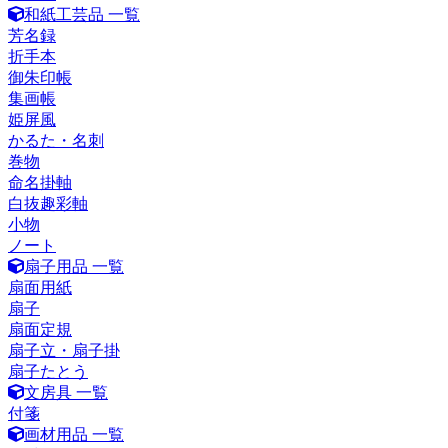
和紙工芸品 一覧
芳名録
折手本
御朱印帳
集画帳
姫屏風
かるた・名刺
巻物
命名掛軸
白抜趣彩軸
小物
ノート
扇子用品 一覧
扇面用紙
扇子
扇面定規
扇子立・扇子掛
扇子たとう
文房具 一覧
付箋
画材用品 一覧