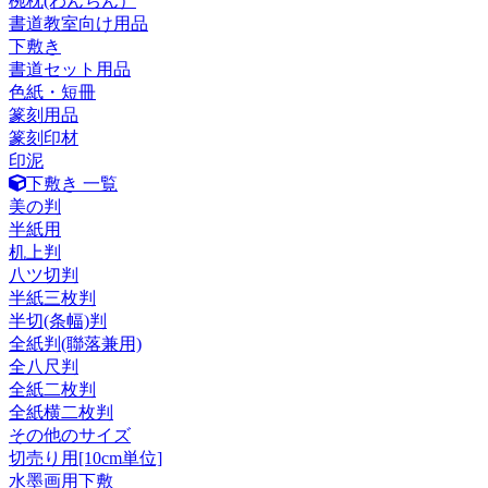
椀枕(わんちん）
書道教室向け用品
下敷き
書道セット用品
色紙・短冊
篆刻用品
篆刻印材
印泥
下敷き 一覧
美の判
半紙用
机上判
八ツ切判
半紙三枚判
半切(条幅)判
全紙判(聯落兼用)
全八尺判
全紙二枚判
全紙横二枚判
その他のサイズ
切売り用[10cm単位]
水墨画用下敷