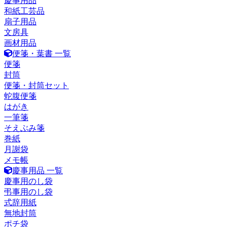
慶事用品
和紙工芸品
扇子用品
文房具
画材用品
便箋・葉書 一覧
便箋
封筒
便箋・封筒セット
蛇腹便箋
はがき
一筆箋
そえぶみ箋
巻紙
月謝袋
メモ帳
慶事用品 一覧
慶事用のし袋
弔事用のし袋
式辞用紙
無地封筒
ポチ袋