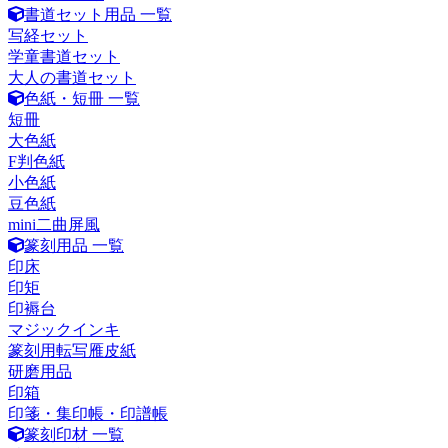
書道セット用品 一覧
写経セット
学童書道セット
大人の書道セット
色紙・短冊 一覧
短冊
大色紙
F判色紙
小色紙
豆色紙
mini二曲屏風
篆刻用品 一覧
印床
印矩
印褥台
マジックインキ
篆刻用転写雁皮紙
研磨用品
印箱
印箋・集印帳・印譜帳
篆刻印材 一覧