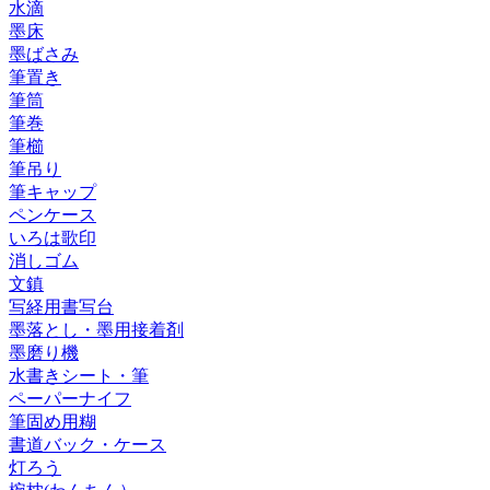
水滴
墨床
墨ばさみ
筆置き
筆筒
筆巻
筆櫛
筆吊り
筆キャップ
ペンケース
いろは歌印
消しゴム
文鎮
写経用書写台
墨落とし・墨用接着剤
墨磨り機
水書きシート・筆
ペーパーナイフ
筆固め用糊
書道バック・ケース
灯ろう