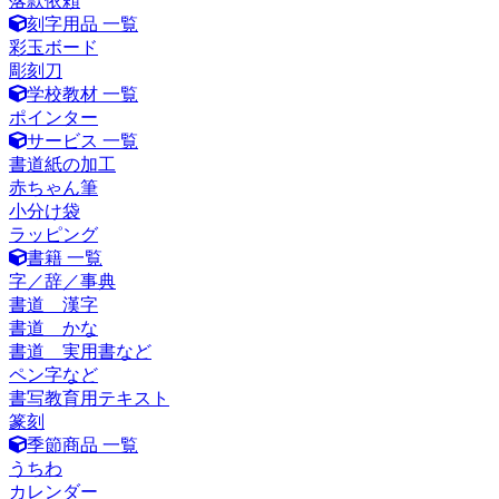
落款依頼
刻字用品 一覧
彩玉ボード
彫刻刀
学校教材 一覧
ポインター
サービス 一覧
書道紙の加工
赤ちゃん筆
小分け袋
ラッピング
書籍 一覧
字／辞／事典
書道 漢字
書道 かな
書道 実用書など
ペン字など
書写教育用テキスト
篆刻
季節商品 一覧
うちわ
カレンダー