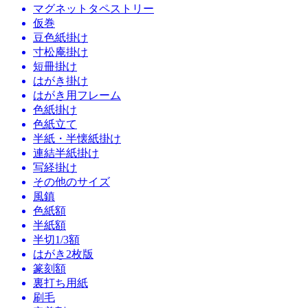
マグネットタペストリー
仮巻
豆色紙掛け
寸松庵掛け
短冊掛け
はがき掛け
はがき用フレーム
色紙掛け
色紙立て
半紙・半懐紙掛け
連結半紙掛け
写経掛け
その他のサイズ
風鎮
色紙額
半紙額
半切1/3額
はがき2枚版
篆刻額
裏打ち用紙
刷毛