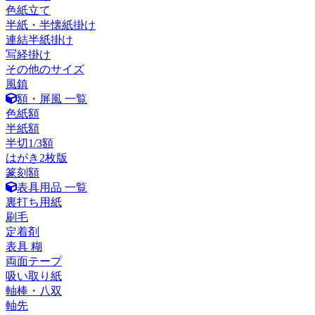
色紙立て
半紙・半懐紙掛け
連結半紙掛け
写経掛け
その他のサイズ
風鎮
額・屏風 一覧
色紙額
半紙額
半切1/3額
はがき2枚版
篆刻額
表具用品 一覧
裏打ち用紙
刷毛
定着剤
表具 糊
両面テープ
吸い取り紙
軸棒・八双
軸先