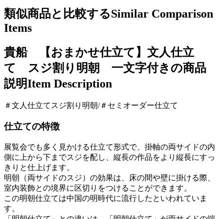
類似商品と比較する
Similar Comparison
Items
貴船 【おまかせ仕立て】文人仕立
て スジ割り明朝 一文字付きの商品
説明
Item Description
＃文人仕立てスジ割り明朝/＃セミオーダー仕立て
仕立ての特徴
展覧会でも多く見かける仕立て形式で、掛軸の両サイドの内
側に上から下までスジを配し、縦長の作品をより縦長にすっ
きりと仕上げます。
明朝（両サイドのスジ）の効果は、床の間や壁に掛ける際、
室内装飾との境界に区切りをつけることができます。
この明朝仕立ては中国の明時代に流行したといわれていま
す。
「明朝仕立て」との違いは、「明朝仕立て」が両サイドの端