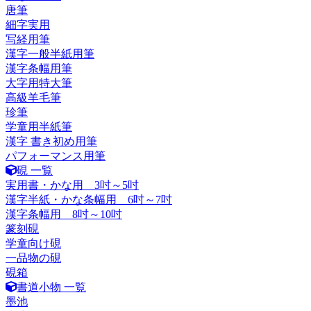
唐筆
細字実用
写経用筆
漢字一般半紙用筆
漢字条幅用筆
大字用特大筆
高級羊毛筆
珍筆
学童用半紙筆
漢字 書き初め用筆
パフォーマンス用筆
硯 一覧
実用書・かな用 3吋～5吋
漢字半紙・かな条幅用 6吋～7吋
漢字条幅用 8吋～10吋
篆刻硯
学童向け硯
一品物の硯
硯箱
書道小物 一覧
墨池