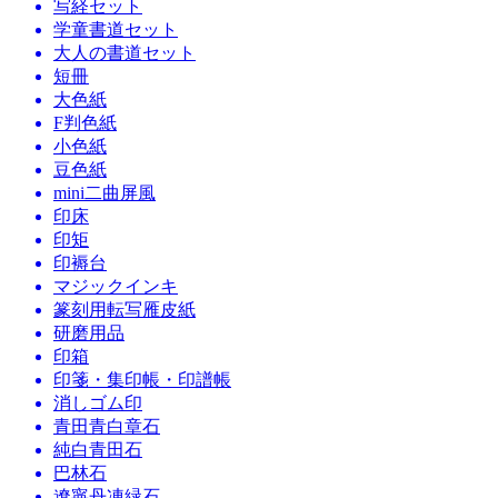
写経セット
学童書道セット
大人の書道セット
短冊
大色紙
F判色紙
小色紙
豆色紙
mini二曲屏風
印床
印矩
印褥台
マジックインキ
篆刻用転写雁皮紙
研磨用品
印箱
印箋・集印帳・印譜帳
消しゴム印
青田青白章石
純白青田石
巴林石
遼寧丹凍緑石