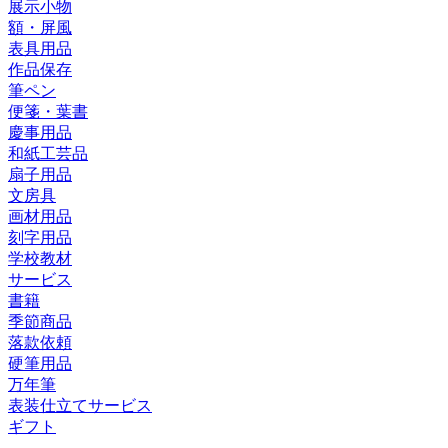
展示小物
額・屏風
表具用品
作品保存
筆ペン
便箋・葉書
慶事用品
和紙工芸品
扇子用品
文房具
画材用品
刻字用品
学校教材
サービス
書籍
季節商品
落款依頼
硬筆用品
万年筆
表装仕立てサービス
ギフト