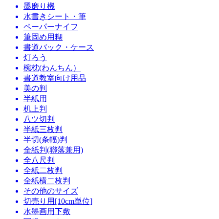
墨磨り機
水書きシート・筆
ペーパーナイフ
筆固め用糊
書道バック・ケース
灯ろう
椀枕(わんちん）
書道教室向け用品
美の判
半紙用
机上判
八ツ切判
半紙三枚判
半切(条幅)判
全紙判(聯落兼用)
全八尺判
全紙二枚判
全紙横二枚判
その他のサイズ
切売り用[10cm単位]
水墨画用下敷