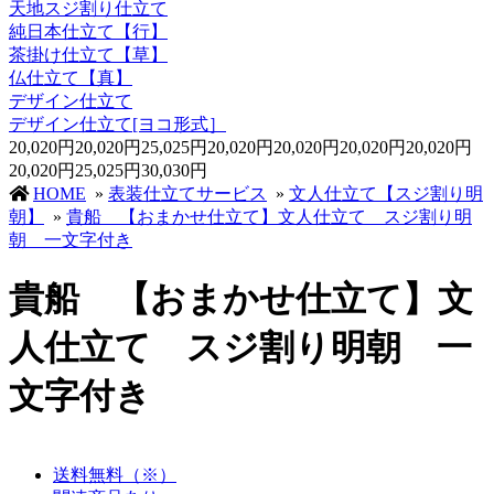
天地スジ割り仕立て
純日本仕立て【行】
茶掛け仕立て【草】
仏仕立て【真】
デザイン仕立て
デザイン仕立て[ヨコ形式］
20,020円
20,020円
25,025円
20,020円
20,020円
20,020円
20,020円
20,020円
25,025円
30,030円
HOME
»
表装仕立てサービス
»
文人仕立て【スジ割り明
朝】
»
貴船 【おまかせ仕立て】文人仕立て スジ割り明
朝 一文字付き
貴船 【おまかせ仕立て】文
人仕立て スジ割り明朝 一
文字付き
送料無料（※）