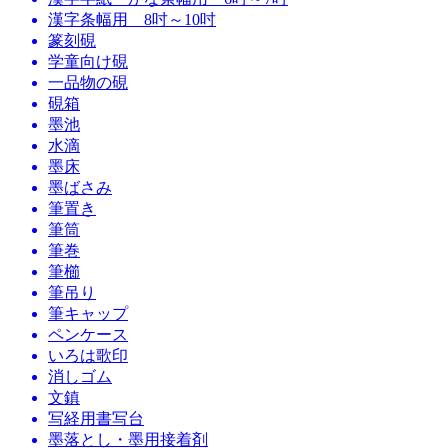
漢字条幅用 8吋～10吋
篆刻硯
学童向け硯
一品物の硯
硯箱
墨池
水滴
墨床
墨ばさみ
筆置き
筆筒
筆巻
筆櫛
筆吊り
筆キャップ
ペンケース
いろは歌印
消しゴム
文鎮
写経用書写台
墨落とし・墨用接着剤