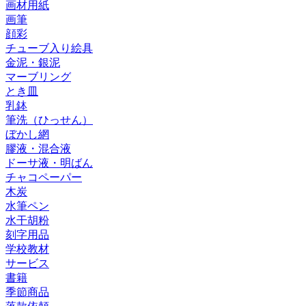
画材用紙
画筆
顔彩
チューブ入り絵具
金泥・銀泥
マーブリング
とき皿
乳鉢
筆洗（ひっせん）
ぼかし網
膠液・混合液
ドーサ液・明ばん
チャコペーパー
木炭
水筆ペン
水干胡粉
刻字用品
学校教材
サービス
書籍
季節商品