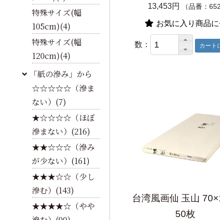
13,453円
（品番：65
特殊サイズ(幅
お気に入り商品に
105cm)(4)
特殊サイズ(幅
数：
120cm)(4)
「紙の滲み」から
☆☆☆☆☆（滲ま
ない）(7)
★☆☆☆☆（ほぼ
滲まない）(216)
★★☆☆☆（滲み
が少ない）(161)
★★★☆☆（少し
滲む）(143)
台湾風画仙 玉山 70×
★★★★☆（やや
50枚
滲む）(90)