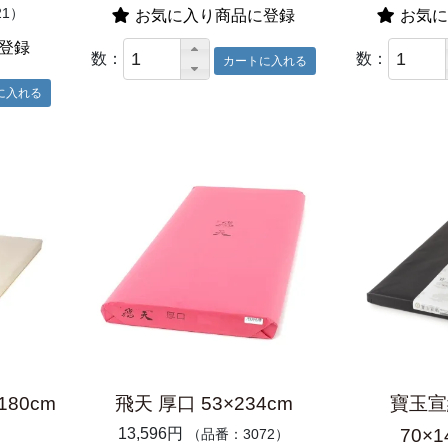
21）
お気に入り商品に登録
お気に
登録
数：
数：
180cm
飛天 厚口 53×234cm
寶玉宣
13,596円
70×1
（品番：3072）