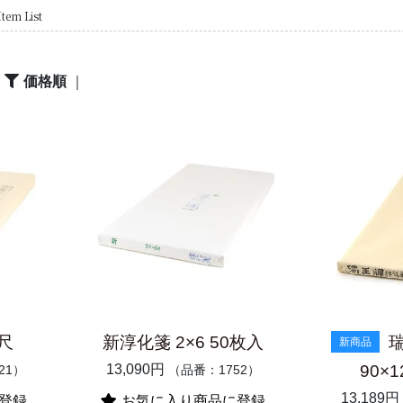
Item List
｜
価格順
｜
5尺
新淳化箋 2×6 50枚入
新商品
13,090円
90×1
21）
（品番：1752）
13,189円
登録
お気に入り商品に登録