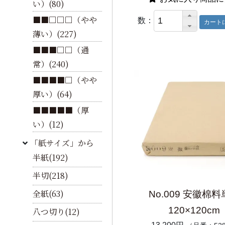
い）(80)
■■□□□（やや
数：
薄い）(227)
■■■□□（通
常）(240)
■■■■□（やや
厚い）(64)
■■■■■（厚
い）(12)
「紙サイズ」から
半紙(192)
半切(218)
全紙(63)
No.009 安徽棉
120×120cm
八つ切り(12)