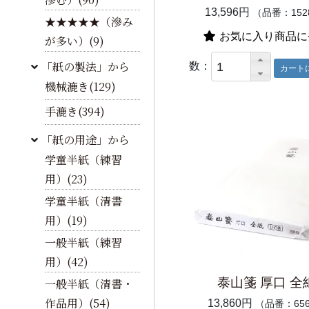
13,596円
（品番：152
★★★★★（滲み
お気に入り商品に
が多い）(9)
「紙の製法」から
数：
機械漉き(129)
手漉き(394)
「紙の用途」から
学童半紙（練習
用）(23)
学童半紙（清書
用）(19)
一般半紙（練習
用）(42)
泰山箋 厚口 全
一般半紙（清書・
作品用）(54)
13,860円
（品番：65