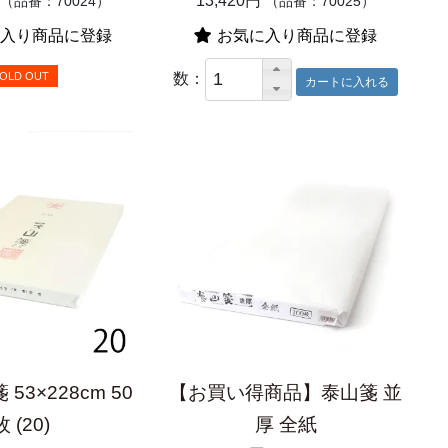
13,420円
（品番：70024）
（品番：70025）
入り商品に登録
お気に入り商品に登録
数：
OLD OUT
53×228cm 50
【お買い得商品】泰山箋 並
枚 (20)
厚 全紙