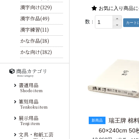
漢字向け(329)
お気に入り商品に
漢字作品(49)
数：
漢字練習(11)
かな作品(18)
かな向け(182)
商品カテゴリ
Item Categroy
書道用品
Shodo item
篆刻用品
Tenkoku item
展示用品
瑞王牌 棉
新商品
Tenji item
60×240cm 50
文具・和紙工芸