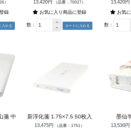
13,420円
13,420円
26）
（品番：70027）
登録
お気に入り商品に登録
お気に
数：
数：
山箋 中
新淳化箋 1.75×7.5 50枚入
墨仙半
13,475円
13,530円
（品番：1751）