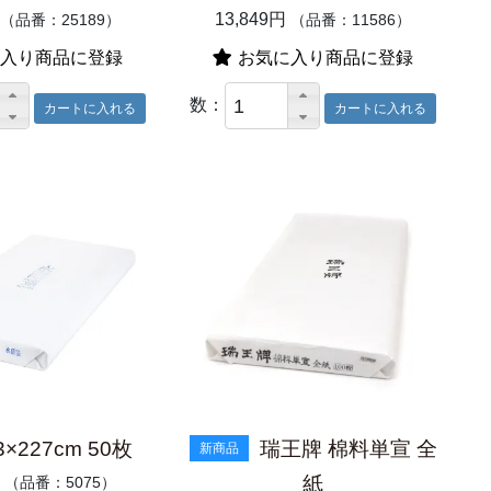
13,849円
（品番：25189）
（品番：11586）
入り商品に登録
お気に入り商品に登録
数：
×227cm 50枚
瑞王牌 棉料単宣 全
新商品
紙
（品番：5075）