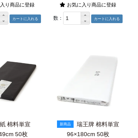
入り商品に登録
お気に入り商品に登録
数：
紙 棉料単宣
瑞王牌 棉料単宣
新商品
49cm 50枚
96×180cm 50枚