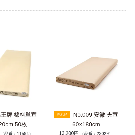
瑞王牌 棉料単宣
No.009 安徽 夾宣
売れ筋
20cm 50枚
60×180cm
13,200円
（品番：11594）
（品番：23029）