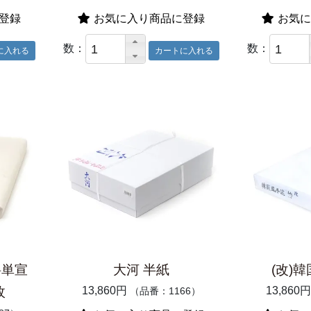
登録
お気に入り商品に登録
お気に
数：
数：
料単宣
大河 半紙
(改)韓
枚
13,860円
13,860円
（品番：1166）