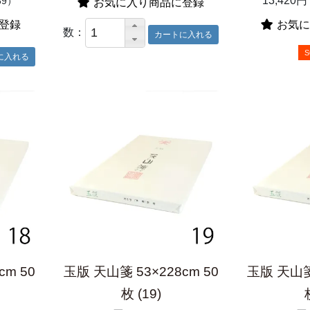
13,420円
89）
お気に入り商品に登録
登録
お気に
数：
S
cm 50
玉版 天山箋 53×228cm 50
玉版 天山箋 
枚 (19)