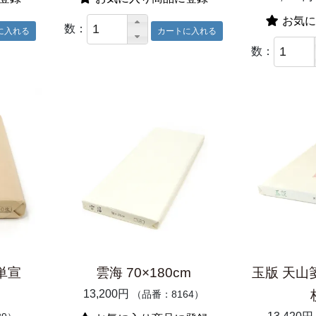
お気に
数：
数：
料単宣
雲海 70×180cm
玉版 天山箋 
13,200円
（品番：8164）