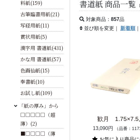
書道紙 商品一覧
料紙(159)
古筆臨書用紙(21)
対象商品：
857
品
写経用紙(11)
並び順を変更｜
新着順
賞状用紙(5)
漢字用 書道紙(431)
かな用 書道紙(57)
色画仙紙(15)
奉書紙(10)
お試し紙(109)
「紙の厚み」から
□□□□□（超
歓月 1.75×7.
薄）(2)
13,090円
（品番：117
■□□□□（薄
お気に入り商品に