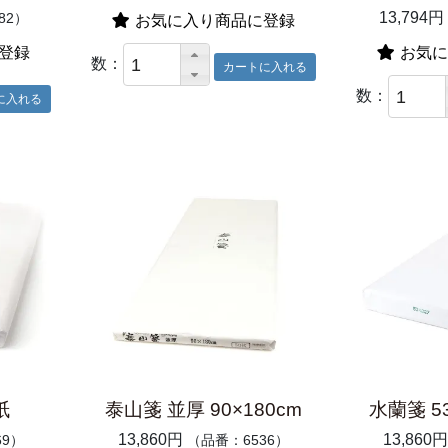
13,794円
82）
お気に入り商品に登録
登録
お気に
数：
数：
紙
泰山箋 並厚 90×180cm
水蘭箋 53
13,860円
13,860円
69）
（品番：6536）