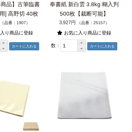
得商品】古筆臨書
奉書紙 新白雲 3.8kg 糊入判
用] 高野切 40枚
500枚【裁断可能】
3,927円
（品番：1907）
（品番：25157）
入り商品に登録
お気に入り商品に登録
数：