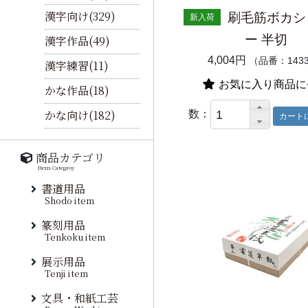
漢字向け(329)
刷毛筋ボカシ
新入荷
ー 半切
漢字作品(49)
4,004円
（品番：143
漢字練習(11)
お気に入り商品に
かな作品(18)
かな向け(182)
数：
商品カテゴリ
Item Categroy
書道用品
Shodo item
篆刻用品
Tenkoku item
展示用品
Tenji item
文具・和紙工芸