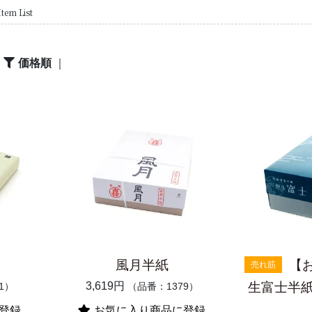
Item List
｜
価格順
｜
風月半紙
【
売れ筋
3,619円
生富士半紙 
1）
（品番：1379）
登録
お気に入り商品に登録