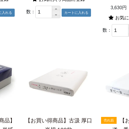
3,630円
数：
お気に
数：
商品】
【お買い得商品】古汲 厚口
【
売れ筋