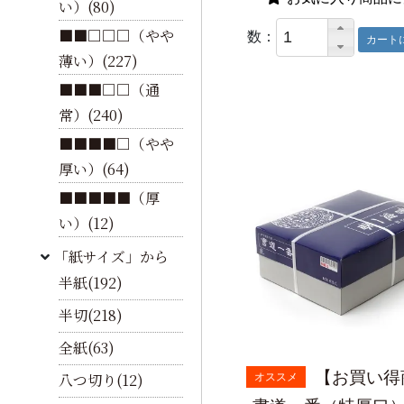
い）(80)
■■□□□（やや
数：
薄い）(227)
■■■□□（通
常）(240)
■■■■□（やや
厚い）(64)
■■■■■（厚
い）(12)
「紙サイズ」から
半紙(192)
半切(218)
全紙(63)
【お買い得
八つ切り(12)
オススメ