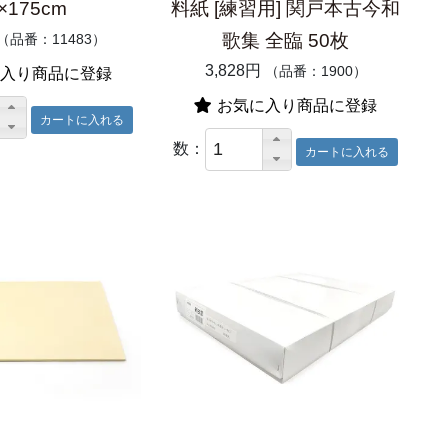
×175cm
料紙 [練習用] 関戸本古今和
歌集 全臨 50枚
（品番：11483）
3,828円
（品番：1900）
入り商品に登録
お気に入り商品に登録
数：