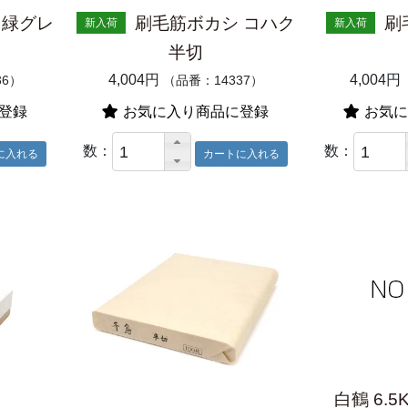
 緑グレ
刷毛筋ボカシ コハク
刷
新入荷
新入荷
半切
4,004円
4,004円
36）
（品番：14337）
登録
お気に入り商品に登録
お気に
数：
数：
白鶴 6.5