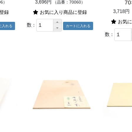
3,696円
70
96）
（品番：70060）
3,718円
登録
お気に入り商品に登録
お気に
数：
数：