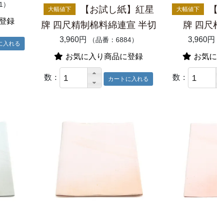
1）
【お試し紙】紅星
大幅値下
大幅値下
登録
牌 四尺精制棉料綿連宣 半切
牌 四尺
3,960円
3,960円
（品番：6884）
お気に入り商品に登録
お気に
数：
数：