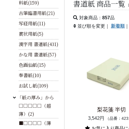
書道紙 商品一覧
料紙(159)
古筆臨書用紙(21)
対象商品：
857
品
写経用紙(11)
並び順を変更｜
新着順
賞状用紙(5)
漢字用 書道紙(431)
かな用 書道紙(57)
色画仙紙(15)
奉書紙(10)
お試し紙(109)
「紙の厚み」から
□□□□□（超
梨花箋 半切
薄）(2)
3,542円
（品番：423
■□□□□（薄
お気に入り商品に