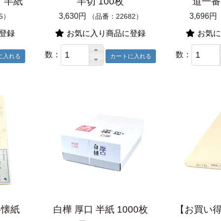
 半紙
半切 100枚
道一番 
3,630円
3,696円
5）
（品番：22682）
登録
お気に入り商品に登録
お気に
数：
数：
半懐紙
白樺 厚口 半紙 1000枚
【お買い