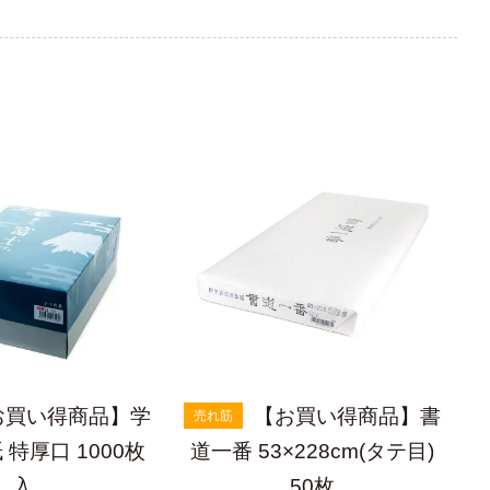
お買い得商品】学
【お買い得商品】書
売れ筋
特厚口 1000枚
道一番 53×228cm(タテ目)
入
50枚