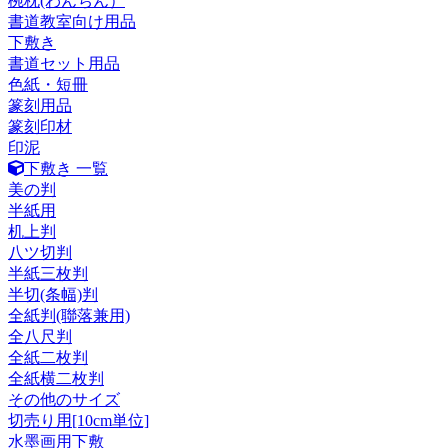
椀枕(わんちん）
書道教室向け用品
下敷き
書道セット用品
色紙・短冊
篆刻用品
篆刻印材
印泥
下敷き 一覧
美の判
半紙用
机上判
八ツ切判
半紙三枚判
半切(条幅)判
全紙判(聯落兼用)
全八尺判
全紙二枚判
全紙横二枚判
その他のサイズ
切売り用[10cm単位]
水墨画用下敷