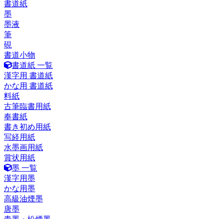
書道紙
墨
墨液
筆
硯
書道小物
書道紙 一覧
漢字用 書道紙
かな用 書道紙
料紙
古筆臨書用紙
奉書紙
書き初め用紙
写経用紙
水墨画用紙
賞状用紙
墨 一覧
漢字用墨
かな用墨
高級油煙墨
唐墨