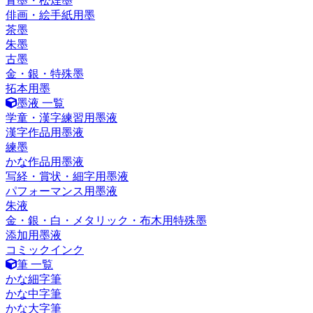
青墨・松煙墨
俳画・絵手紙用墨
茶墨
朱墨
古墨
金・銀・特殊墨
拓本用墨
墨液 一覧
学童・漢字練習用墨液
漢字作品用墨液
練墨
かな作品用墨液
写経・賞状・細字用墨液
パフォーマンス用墨液
朱液
金・銀・白・メタリック・布木用特殊墨
添加用墨液
コミックインク
筆 一覧
かな細字筆
かな中字筆
かな大字筆