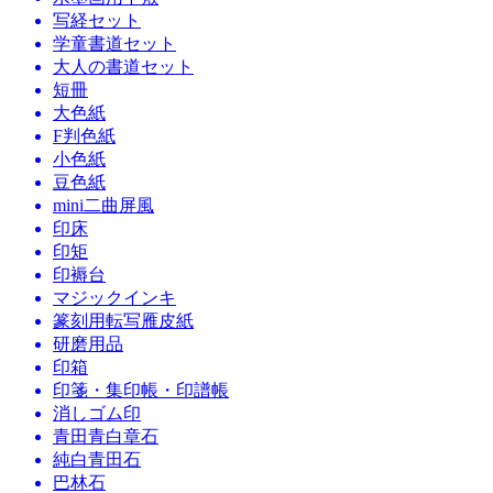
写経セット
学童書道セット
大人の書道セット
短冊
大色紙
F判色紙
小色紙
豆色紙
mini二曲屏風
印床
印矩
印褥台
マジックインキ
篆刻用転写雁皮紙
研磨用品
印箱
印箋・集印帳・印譜帳
消しゴム印
青田青白章石
純白青田石
巴林石