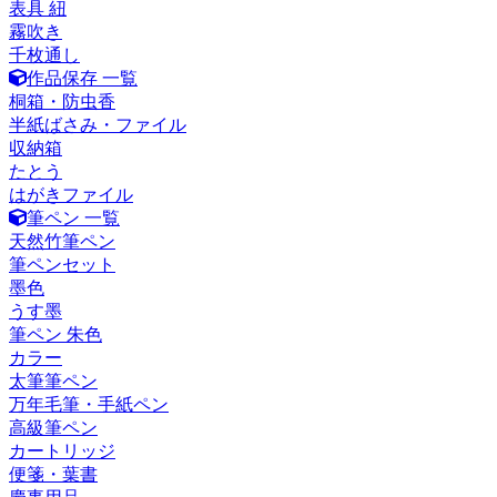
表具 紐
霧吹き
千枚通し
作品保存 一覧
桐箱・防虫香
半紙ばさみ・ファイル
収納箱
たとう
はがきファイル
筆ペン 一覧
天然竹筆ペン
筆ペンセット
墨色
うす墨
筆ペン 朱色
カラー
太筆筆ペン
万年毛筆・手紙ペン
高級筆ペン
カートリッジ
便箋・葉書