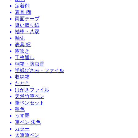
定着剤
表具 糊
両面テープ
吸い取り紙
軸棒・八双
軸先
表具 紐
霧吹き
千枚通し
桐箱・防虫香
半紙ばさみ・ファイル
収納箱
たとう
はがきファイル
天然竹筆ペン
筆ペンセット
墨色
うす墨
筆ペン 朱色
カラー
太筆筆ペン