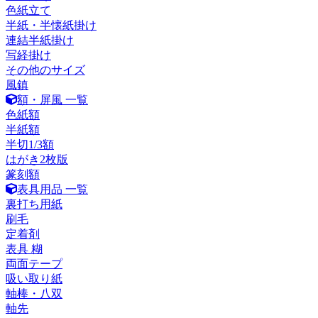
色紙立て
半紙・半懐紙掛け
連結半紙掛け
写経掛け
その他のサイズ
風鎮
額・屏風 一覧
色紙額
半紙額
半切1/3額
はがき2枚版
篆刻額
表具用品 一覧
裏打ち用紙
刷毛
定着剤
表具 糊
両面テープ
吸い取り紙
軸棒・八双
軸先