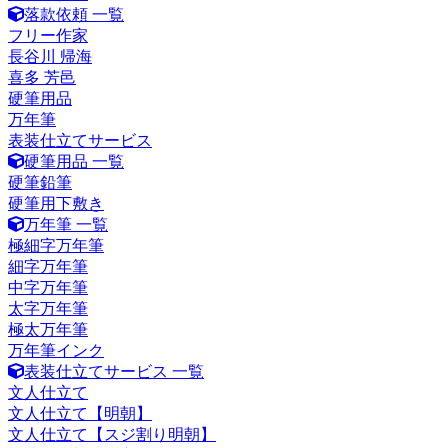
落款依頼 一覧
フリー作家
長谷川 帰海
喜多 芳邑
硬筆用品
万年筆
表装仕立てサービス
硬筆用品 一覧
硬筆鉛筆
硬筆用下敷き
万年筆 一覧
極細字万年筆
細字万年筆
中字万年筆
太字万年筆
極太万年筆
万年筆インク
表装仕立てサービス 一覧
文人仕立て
文人仕立て【明朝】
文人仕立て【スジ割り明朝】