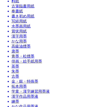
料紙
古筆臨書用紙
奉書紙
書き初め用紙
写経用紙
水墨画用紙
賞状用紙
漢字用墨
かな用墨
高級油煙墨
唐墨
青墨・松煙墨
俳画・絵手紙用墨
茶墨
朱墨
古墨
金・銀・特殊墨
拓本用墨
学童・漢字練習用墨液
漢字作品用墨液
練墨
かな作品用墨液