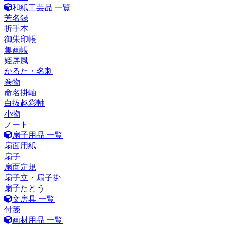
和紙工芸品 一覧
芳名録
折手本
御朱印帳
集画帳
姫屏風
かるた・名刺
巻物
命名掛軸
白抜趣彩軸
小物
ノート
扇子用品 一覧
扇面用紙
扇子
扇面定規
扇子立・扇子掛
扇子たとう
文房具 一覧
付箋
画材用品 一覧