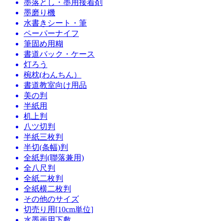
墨落とし・墨用接着剤
墨磨り機
水書きシート・筆
ペーパーナイフ
筆固め用糊
書道バック・ケース
灯ろう
椀枕(わんちん）
書道教室向け用品
美の判
半紙用
机上判
八ツ切判
半紙三枚判
半切(条幅)判
全紙判(聯落兼用)
全八尺判
全紙二枚判
全紙横二枚判
その他のサイズ
切売り用[10cm単位]
水墨画用下敷