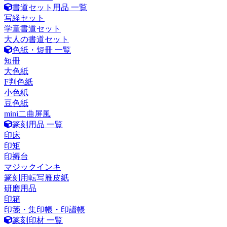
書道セット用品 一覧
写経セット
学童書道セット
大人の書道セット
色紙・短冊 一覧
短冊
大色紙
F判色紙
小色紙
豆色紙
mini二曲屏風
篆刻用品 一覧
印床
印矩
印褥台
マジックインキ
篆刻用転写雁皮紙
研磨用品
印箱
印箋・集印帳・印譜帳
篆刻印材 一覧