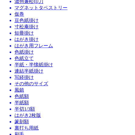
濃州兼松印刀
マグネットタペストリー
仮巻
豆色紙掛け
寸松庵掛け
短冊掛け
はがき掛け
はがき用フレーム
色紙掛け
色紙立て
半紙・半懐紙掛け
連結半紙掛け
写経掛け
その他のサイズ
風鎮
色紙額
半紙額
半切1/3額
はがき2枚版
篆刻額
裏打ち用紙
刷毛