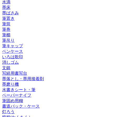
水滴
墨床
墨ばさみ
筆置き
筆筒
筆巻
筆櫛
筆吊り
筆キャップ
ペンケース
いろは歌印
消しゴム
文鎮
写経用書写台
墨落とし・墨用接着剤
墨磨り機
水書きシート・筆
ペーパーナイフ
筆固め用糊
書道バック・ケース
灯ろう