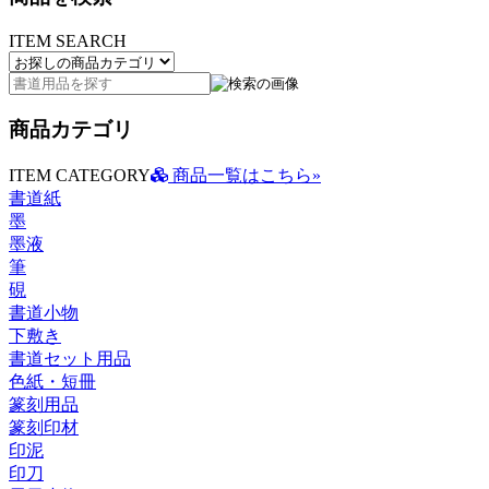
ITEM SEARCH
商品カテゴリ
ITEM CATEGORY
商品一覧はこちら»
書道紙
墨
墨液
筆
硯
書道小物
下敷き
書道セット用品
色紙・短冊
篆刻用品
篆刻印材
印泥
印刀