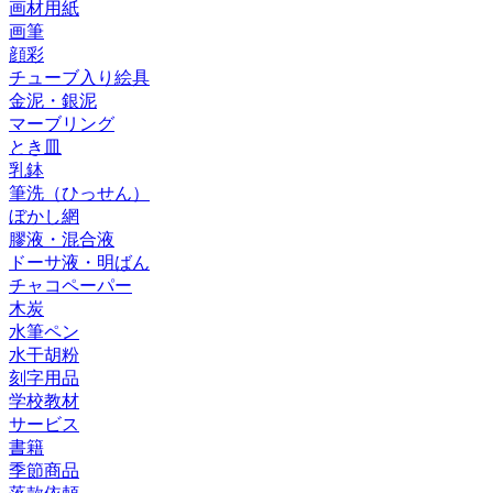
画材用紙
画筆
顔彩
チューブ入り絵具
金泥・銀泥
マーブリング
とき皿
乳鉢
筆洗（ひっせん）
ぼかし網
膠液・混合液
ドーサ液・明ばん
チャコペーパー
木炭
水筆ペン
水干胡粉
刻字用品
学校教材
サービス
書籍
季節商品