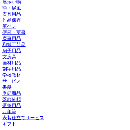
展示小物
額・屏風
表具用品
作品保存
筆ペン
便箋・葉書
慶事用品
和紙工芸品
扇子用品
文房具
画材用品
刻字用品
学校教材
サービス
書籍
季節商品
落款依頼
硬筆用品
万年筆
表装仕立てサービス
ギフト