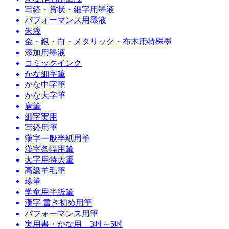
写経・賞状・細字用墨液
パフォーマンス用墨液
朱液
金・銀・白・メタリック・布木用特殊墨
添加用墨液
コミックインク
かな細字筆
かな中字筆
かな大字筆
唐筆
細字実用
写経用筆
漢字一般半紙用筆
漢字条幅用筆
大字用特大筆
高級羊毛筆
珍筆
学童用半紙筆
漢字 書き初め用筆
パフォーマンス用筆
実用書・かな用 3吋～5吋