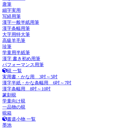
唐筆
細字実用
写経用筆
漢字一般半紙用筆
漢字条幅用筆
大字用特大筆
高級羊毛筆
珍筆
学童用半紙筆
漢字 書き初め用筆
パフォーマンス用筆
硯 一覧
実用書・かな用 3吋～5吋
漢字半紙・かな条幅用 6吋～7吋
漢字条幅用 8吋～10吋
篆刻硯
学童向け硯
一品物の硯
硯箱
書道小物 一覧
墨池