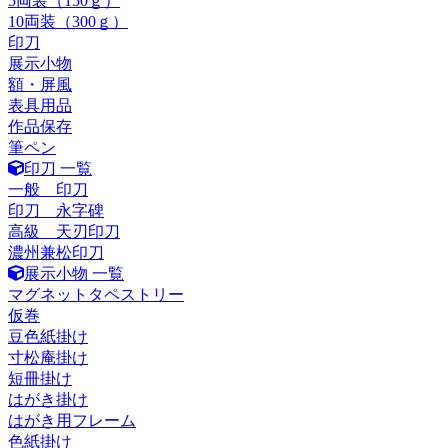
5両装（150ｇ）
10両装（300ｇ）
印刀
展示小物
額・屏風
表具用品
作品保存
筆ペン
印刀 一覧
一般 印刀
印刀 永字碑
高級 天刃印刀
濃州兼松印刀
展示小物 一覧
マグネットタペストリー
仮巻
豆色紙掛け
寸松庵掛け
短冊掛け
はがき掛け
はがき用フレーム
色紙掛け