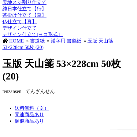
天地スジ割り仕立て
純日本仕立て【行】
茶掛け仕立て【草】
仏仕立て【真】
デザイン仕立て
デザイン仕立て[ヨコ形式］
HOME
»
書道紙
»
漢字用 書道紙
»
玉版 天山箋
53×228cm 50枚 (20)
玉版 天山箋 53×228cm 50枚
(20)
tenzansen - てんざんせん
送料無料（※）
関連商品あり
類似商品あり