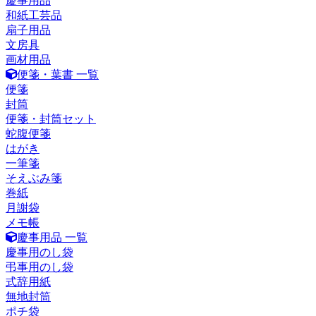
慶事用品
和紙工芸品
扇子用品
文房具
画材用品
便箋・葉書 一覧
便箋
封筒
便箋・封筒セット
蛇腹便箋
はがき
一筆箋
そえぶみ箋
巻紙
月謝袋
メモ帳
慶事用品 一覧
慶事用のし袋
弔事用のし袋
式辞用紙
無地封筒
ポチ袋