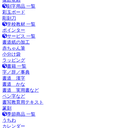
落款依頼
刻字用品 一覧
彩玉ボード
彫刻刀
学校教材 一覧
ポインター
サービス 一覧
書道紙の加工
赤ちゃん筆
小分け袋
ラッピング
書籍 一覧
字／辞／事典
書道 漢字
書道 かな
書道 実用書など
ペン字など
書写教育用テキスト
篆刻
季節商品 一覧
うちわ
カレンダー