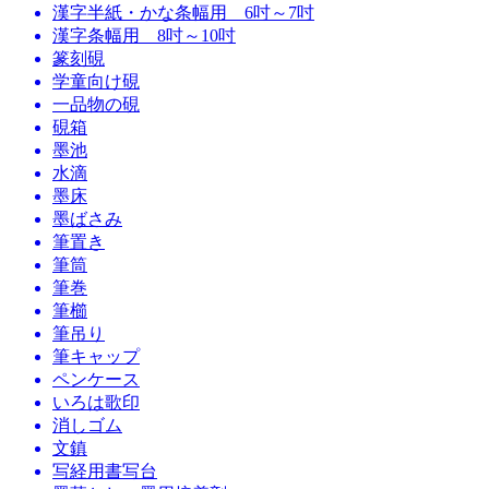
漢字半紙・かな条幅用 6吋～7吋
漢字条幅用 8吋～10吋
篆刻硯
学童向け硯
一品物の硯
硯箱
墨池
水滴
墨床
墨ばさみ
筆置き
筆筒
筆巻
筆櫛
筆吊り
筆キャップ
ペンケース
いろは歌印
消しゴム
文鎮
写経用書写台