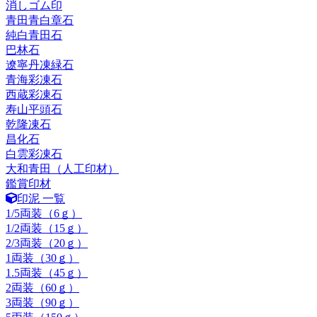
消しゴム印
青田青白章石
純白青田石
巴林石
遼寧丹凍緑石
青海彩凍石
西蔵彩凍石
寿山平頭石
乾隆凍石
昌化石
白雲彩凍石
大和青田（人工印材）
鑑賞印材
印泥 一覧
1/5両装（6ｇ）
1/2両装（15ｇ）
2/3両装（20ｇ）
1両装（30ｇ）
1.5両装（45ｇ）
2両装（60ｇ）
3両装（90ｇ）