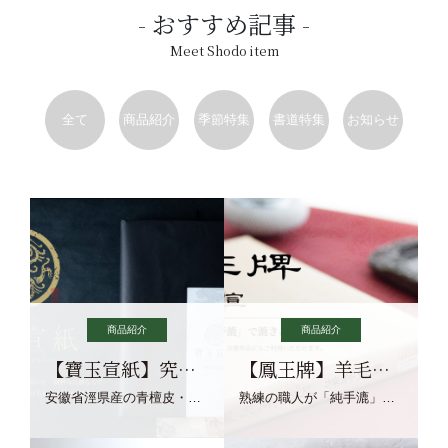
おすすめ記事
Meet Shodo item
全て
商品紹介
季節特集
書道特集
お知らせ
商品紹介
商品紹介
【寶玉宣紙】究極の純粋な宣紙を目指す寶玉宣紙
【鳳王牌】羊毛筆×濃墨での揮毫に最適な宣紙系画仙紙
安徽省涇県産の青檀皮・砂田稲藁・清らかな渓流水、熟練手漉き職人の卓越した手漉技術による最高級の純宣紙です。
熟練の職人が「純手漉」で漉きあげる書画紙。宣紙を好まれるお客様向けの棉料単宣に漉きあげました。