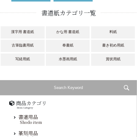
書道紙カテゴリ一覧
漢字用 書道紙
かな用 書道紙
料紙
古筆臨書用紙
奉書紙
書き初め用紙
写経用紙
水墨画用紙
賞状用紙
商品カテゴリ
Item Categroy
書道用品
Shodo item
篆刻用品