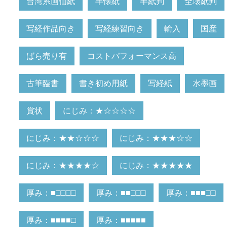
台湾系画仙紙
半懐紙
半紙判
全壊紙判
写経作品向き
写経練習向き
輸入
国産
ばら売り有
コストパフォーマンス高
古筆臨書
書き初め用紙
写経紙
水墨画
賞状
にじみ：★☆☆☆☆
にじみ：★★☆☆☆
にじみ：★★★☆☆
にじみ：★★★★☆
にじみ：★★★★★
厚み：■□□□□
厚み：■■□□□
厚み：■■■□□
厚み：■■■■□
厚み：■■■■■