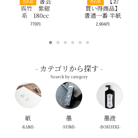
書芸
【お
売れ筋
売れ筋
呉竹 紫紺
買い得商品】
系 180cc
書道一番 半紙
770円
2,904円
カテゴリから探す
Search by category
紙
墨
墨液
KAMI
SUMI
BOKUEKI