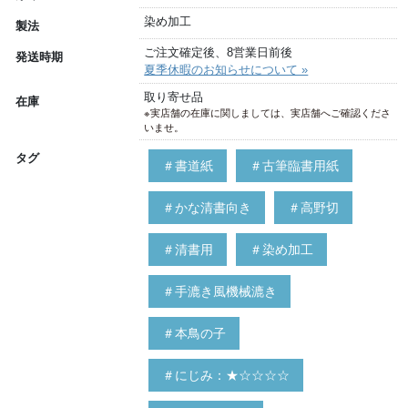
染め加工
製法
ご注文確定後、8営業日前後
発送時期
夏季休暇のお知らせについて »
取り寄せ品
在庫
※実店舗の在庫に関しましては、実店舗へご確認くださ
いませ。
タグ
＃書道紙
＃古筆臨書用紙
＃かな清書向き
＃高野切
＃清書用
＃染め加工
＃手漉き風機械漉き
＃本鳥の子
＃にじみ：★☆☆☆☆