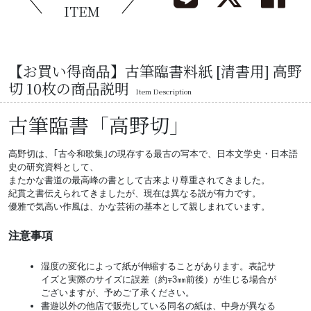
ITEM
【お買い得商品】古筆臨書料紙 [清書用] 高野
切 10枚の商品説明
Item Description
古筆臨書「高野切」
高野切は、｢古今和歌集｣の現存する最古の写本で、日本文学史・日本語
史の研究資料として、
またかな書道の最高峰の書として古来より尊重されてきました。
紀貫之書伝えられてきましたが、現在は異なる説が有力です。
優雅で気高い作風は、かな芸術の基本として親しまれています。
注意事項
湿度の変化によって紙が伸縮することがあります。表記サ
イズと実際のサイズに誤差（約∓3㎜前後）が生じる場合が
ございますが、予めご了承ください。
書遊以外の他店で販売している同名の紙は、中身が異なる