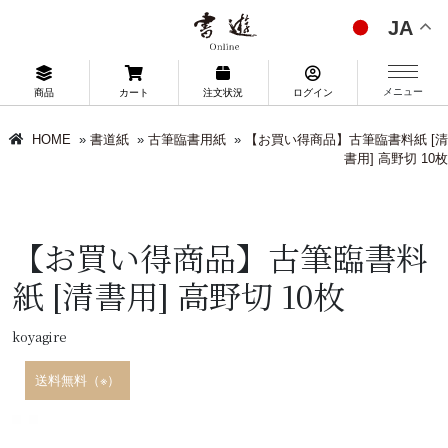
JA
メニュー
商品
カート
注文状況
ログイン
HOME
»
書道紙
»
古筆臨書用紙
»
【お買い得商品】古筆臨書料紙 [清
書用] 高野切 10枚
【お買い得商品】古筆臨書料
紙 [清書用] 高野切 10枚
koyagire
送料無料（※）