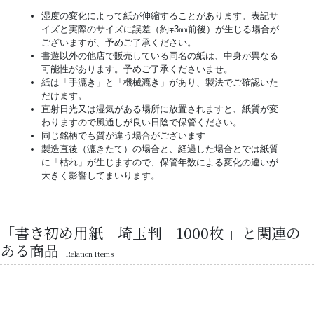
湿度の変化によって紙が伸縮することがあります。表記サ
イズと実際のサイズに誤差（約∓3㎜前後）が生じる場合が
ございますが、予めご了承ください。
書遊以外の他店で販売している同名の紙は、中身が異なる
可能性があります。予めご了承くださいませ。
紙は「手漉き」と「機械漉き」があり、製法でご確認いた
だけます。
直射日光又は湿気がある場所に放置されますと、紙質が変
わりますので風通しが良い日陰で保管ください。
同じ銘柄でも質が違う場合がございます
製造直後（漉きたて）の場合と、経過した場合とでは紙質
に「枯れ」が生じますので、保管年数による変化の違いが
大きく影響してまいります。
「書き初め用紙 埼玉判 1000枚 」と関連の
ある商品
Relation Items