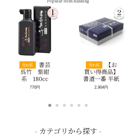
Popular Item Ranking
書芸
【お
売れ筋
売れ筋
呉竹 紫紺
買い得商品】
系 180cc
書道一番 半紙
770円
2,904円
カテゴリから探す