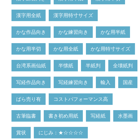
漢字用全紙
漢字用特寸サイズ
かな作品向き
かな練習向き
かな用半紙
かな用半切
かな用全紙
かな用特寸サイズ
台湾系画仙紙
半懐紙
半紙判
全壊紙判
写経作品向き
写経練習向き
輸入
国産
ばら売り有
コストパフォーマンス高
古筆臨書
書き初め用紙
写経紙
水墨画
賞状
にじみ：★☆☆☆☆