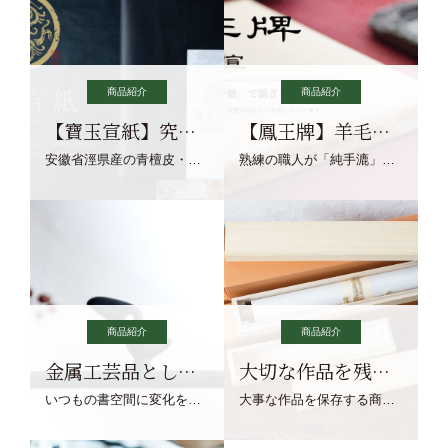
商品紹介
商品紹介
【寶玉宣紙】究極の純粋な宣紙を目指す寶玉宣紙
【鳳王牌】羊毛筆×濃墨での揮毫に最適な宣紙系画仙紙
安徽省涇県産の青檀皮・砂田稲藁・清らかな渓流水、熟練手漉き職人の卓越した手漉技術による最高級の純宣紙です。
熟練の職人が「純手漉」で漉きあげる書画紙。宣紙を好まれるお客様向けの棉料単宣に漉きあげました。
商品紹介
商品紹介
金属工芸品としての文鎮
大切な作品を残す作品保存商品
いつもの書空間に変化を与えてくれる、見ているだけで愉しくなる金属工芸品の文鎮をご紹介します。
大事な作品を保存する商品を取りまとめてご紹介ます。