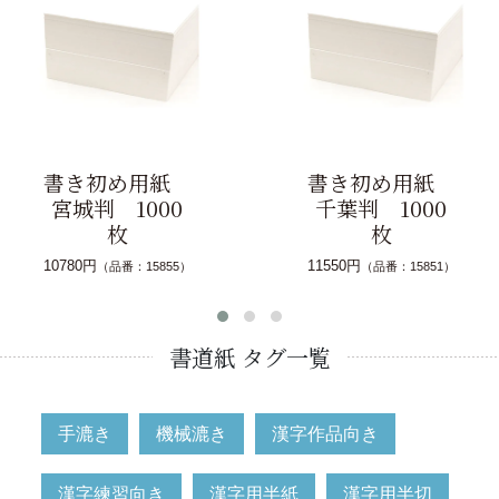
書き初め用紙
書き初め用紙
宮城判 1000
千葉判 1000
枚
枚
10780円
11550円
（品番：15855）
（品番：15851）
書道紙 タグ一覧
手漉き
機械漉き
漢字作品向き
漢字練習向き
漢字用半紙
漢字用半切