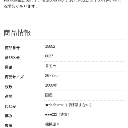
※商品画像に関して、実際の商品と比較し色味に若干の誤差が生じ
る場合があります。
商品情報
15852
商品番号
0037
商品区分
書初め
用途
26×78cm
商品サイズ
1000枚
枚数
国産
産地
★☆☆☆☆（ほぼ滲まない）
にじみ
■■■□□（通常）
厚み
機械漉き
製法