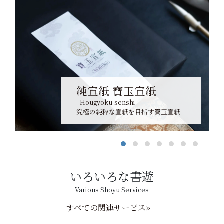
純宣紙 寶玉宣紙
- Hougyoku-senshi -
究極の純粋な宣紙を目指す寶玉宣紙
いろいろな書遊
Various Shoyu Services
すべての関連サービス»