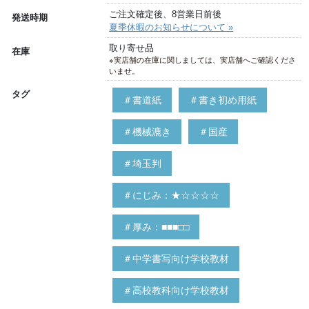
ご注文確定後、8営業日前後
発送時期
夏季休暇のお知らせについて »
取り寄せ品
在庫
※実店舗の在庫に関しましては、実店舗へご確認くださ
いませ。
タグ
＃書道紙
＃書き初め用紙
＃機械漉き
＃国産
＃埼玉判
＃にじみ：★☆☆☆☆
＃厚み：■■■□□
＃中学書写向け学校教材
＃高校教科向け学校教材