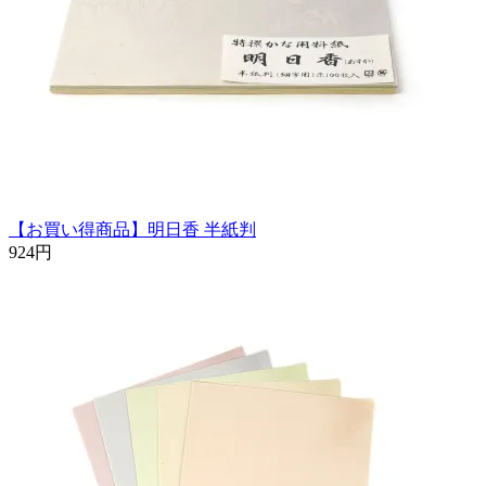
【お買い得商品】明日香 半紙判
924円