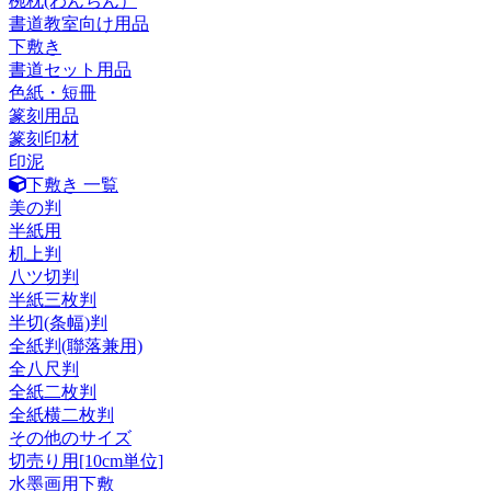
椀枕(わんちん）
書道教室向け用品
下敷き
書道セット用品
色紙・短冊
篆刻用品
篆刻印材
印泥
下敷き 一覧
美の判
半紙用
机上判
八ツ切判
半紙三枚判
半切(条幅)判
全紙判(聯落兼用)
全八尺判
全紙二枚判
全紙横二枚判
その他のサイズ
切売り用[10cm単位]
水墨画用下敷