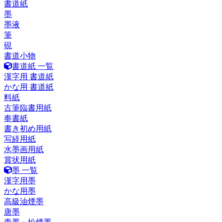
書道紙
墨
墨液
筆
硯
書道小物
書道紙 一覧
漢字用 書道紙
かな用 書道紙
料紙
古筆臨書用紙
奉書紙
書き初め用紙
写経用紙
水墨画用紙
賞状用紙
墨 一覧
漢字用墨
かな用墨
高級油煙墨
唐墨