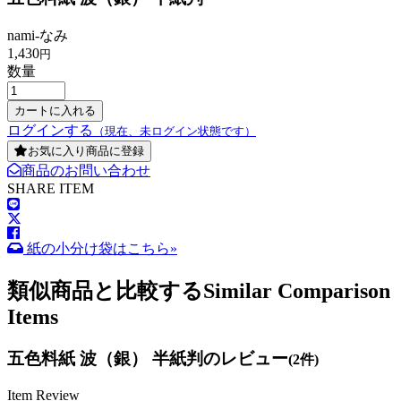
nami-なみ
1,430
円
数量
ログインする
（現在、未ログイン状態です）
お気に入り商品に登録
商品のお問い合わせ
SHARE ITEM
紙の小分け袋はこちら»
類似商品と比較する
Similar Comparison
Items
五色料紙 波（銀） 半紙判のレビュー
(2件)
Item Review