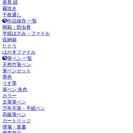
表具 紐
霧吹き
千枚通し
作品保存 一覧
桐箱・防虫香
半紙ばさみ・ファイル
収納箱
たとう
はがきファイル
筆ペン 一覧
天然竹筆ペン
筆ペンセット
墨色
うす墨
筆ペン 朱色
カラー
太筆筆ペン
万年毛筆・手紙ペン
高級筆ペン
カートリッジ
便箋・葉書