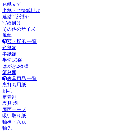
色紙立て
半紙・半懐紙掛け
連結半紙掛け
写経掛け
その他のサイズ
風鎮
額・屏風 一覧
色紙額
半紙額
半切1/3額
はがき2枚版
篆刻額
表具用品 一覧
裏打ち用紙
刷毛
定着剤
表具 糊
両面テープ
吸い取り紙
軸棒・八双
軸先