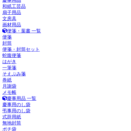
慶事用品
和紙工芸品
扇子用品
文房具
画材用品
便箋・葉書 一覧
便箋
封筒
便箋・封筒セット
蛇腹便箋
はがき
一筆箋
そえぶみ箋
巻紙
月謝袋
メモ帳
慶事用品 一覧
慶事用のし袋
弔事用のし袋
式辞用紙
無地封筒
ポチ袋