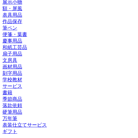
展示小物
額・屏風
表具用品
作品保存
筆ペン
便箋・葉書
慶事用品
和紙工芸品
扇子用品
文房具
画材用品
刻字用品
学校教材
サービス
書籍
季節商品
落款依頼
硬筆用品
万年筆
表装仕立てサービス
ギフト