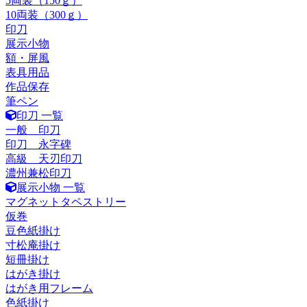
5両装（150ｇ）
10両装（300ｇ）
印刀
展示小物
額・屏風
表具用品
作品保存
筆ペン
印刀 一覧
一般 印刀
印刀 永字碑
高級 天刃印刀
濃州兼松印刀
展示小物 一覧
マグネットタペストリー
仮巻
豆色紙掛け
寸松庵掛け
短冊掛け
はがき掛け
はがき用フレーム
色紙掛け