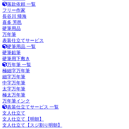
落款依頼 一覧
フリー作家
長谷川 帰海
喜多 芳邑
硬筆用品
万年筆
表装仕立てサービス
硬筆用品 一覧
硬筆鉛筆
硬筆用下敷き
万年筆 一覧
極細字万年筆
細字万年筆
中字万年筆
太字万年筆
極太万年筆
万年筆インク
表装仕立てサービス 一覧
文人仕立て
文人仕立て【明朝】
文人仕立て【スジ割り明朝】