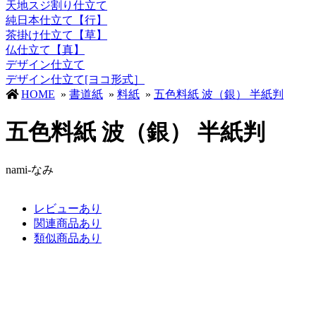
天地スジ割り仕立て
純日本仕立て【行】
茶掛け仕立て【草】
仏仕立て【真】
デザイン仕立て
デザイン仕立て[ヨコ形式］
HOME
»
書道紙
»
料紙
»
五色料紙 波（銀） 半紙判
五色料紙 波（銀） 半紙判
nami-なみ
レビューあり
関連商品あり
類似商品あり