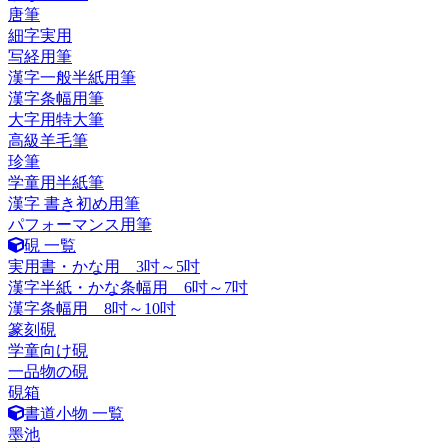
唐筆
細字実用
写経用筆
漢字一般半紙用筆
漢字条幅用筆
大字用特大筆
高級羊毛筆
珍筆
学童用半紙筆
漢字 書き初め用筆
パフォーマンス用筆
硯 一覧
実用書・かな用 3吋～5吋
漢字半紙・かな条幅用 6吋～7吋
漢字条幅用 8吋～10吋
篆刻硯
学童向け硯
一品物の硯
硯箱
書道小物 一覧
墨池