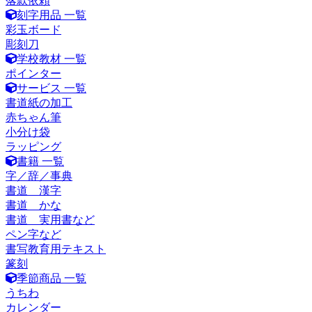
落款依頼
刻字用品 一覧
彩玉ボード
彫刻刀
学校教材 一覧
ポインター
サービス 一覧
書道紙の加工
赤ちゃん筆
小分け袋
ラッピング
書籍 一覧
字／辞／事典
書道 漢字
書道 かな
書道 実用書など
ペン字など
書写教育用テキスト
篆刻
季節商品 一覧
うちわ
カレンダー