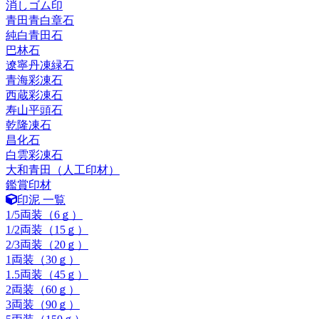
消しゴム印
青田青白章石
純白青田石
巴林石
遼寧丹凍緑石
青海彩凍石
西蔵彩凍石
寿山平頭石
乾隆凍石
昌化石
白雲彩凍石
大和青田（人工印材）
鑑賞印材
印泥 一覧
1/5両装（6ｇ）
1/2両装（15ｇ）
2/3両装（20ｇ）
1両装（30ｇ）
1.5両装（45ｇ）
2両装（60ｇ）
3両装（90ｇ）