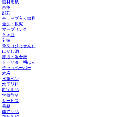
画材用紙
画筆
顔彩
チューブ入り絵具
金泥・銀泥
マーブリング
とき皿
乳鉢
筆洗（ひっせん）
ぼかし網
膠液・混合液
ドーサ液・明ばん
チャコペーパー
木炭
水筆ペン
水干胡粉
刻字用品
学校教材
サービス
書籍
季節商品