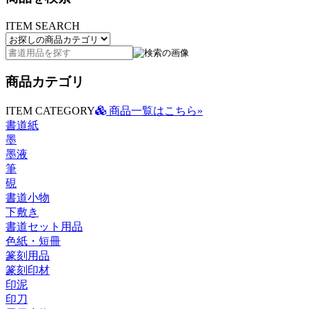
ITEM SEARCH
商品カテゴリ
ITEM CATEGORY
商品一覧はこちら»
書道紙
墨
墨液
筆
硯
書道小物
下敷き
書道セット用品
色紙・短冊
篆刻用品
篆刻印材
印泥
印刀