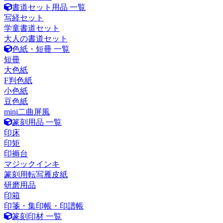
書道セット用品 一覧
写経セット
学童書道セット
大人の書道セット
色紙・短冊 一覧
短冊
大色紙
F判色紙
小色紙
豆色紙
mini二曲屏風
篆刻用品 一覧
印床
印矩
印褥台
マジックインキ
篆刻用転写雁皮紙
研磨用品
印箱
印箋・集印帳・印譜帳
篆刻印材 一覧