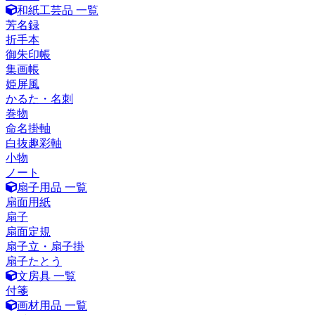
和紙工芸品 一覧
芳名録
折手本
御朱印帳
集画帳
姫屏風
かるた・名刺
巻物
命名掛軸
白抜趣彩軸
小物
ノート
扇子用品 一覧
扇面用紙
扇子
扇面定規
扇子立・扇子掛
扇子たとう
文房具 一覧
付箋
画材用品 一覧