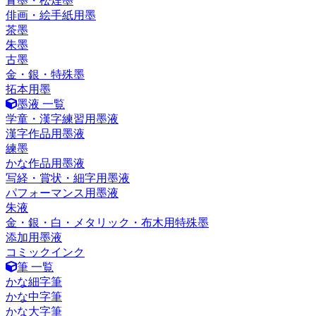
青墨・松煙墨
俳画・絵手紙用墨
茶墨
朱墨
古墨
金・銀・特殊墨
拓本用墨
墨液 一覧
学童・漢字練習用墨液
漢字作品用墨液
練墨
かな作品用墨液
写経・賞状・細字用墨液
パフォーマンス用墨液
朱液
金・銀・白・メタリック・布木用特殊墨
添加用墨液
コミックインク
筆 一覧
かな細字筆
かな中字筆
かな大字筆