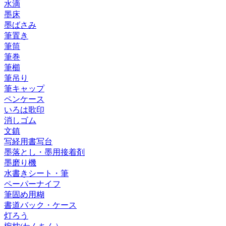
水滴
墨床
墨ばさみ
筆置き
筆筒
筆巻
筆櫛
筆吊り
筆キャップ
ペンケース
いろは歌印
消しゴム
文鎮
写経用書写台
墨落とし・墨用接着剤
墨磨り機
水書きシート・筆
ペーパーナイフ
筆固め用糊
書道バック・ケース
灯ろう