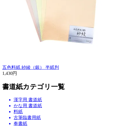
五色料紙 紗綾（銀） 半紙判
1,430円
書道紙カテゴリ一覧
漢字用 書道紙
かな用 書道紙
料紙
古筆臨書用紙
奉書紙