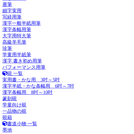
唐筆
細字実用
写経用筆
漢字一般半紙用筆
漢字条幅用筆
大字用特大筆
高級羊毛筆
珍筆
学童用半紙筆
漢字 書き初め用筆
パフォーマンス用筆
硯 一覧
実用書・かな用 3吋～5吋
漢字半紙・かな条幅用 6吋～7吋
漢字条幅用 8吋～10吋
篆刻硯
学童向け硯
一品物の硯
硯箱
書道小物 一覧
墨池