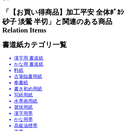
「【お買い得商品】加工平安 全体ﾎﾞｶｼ
砂子 淡鶯 半切」と関連のある商品
Relation Items
書道紙カテゴリ一覧
漢字用 書道紙
かな用 書道紙
料紙
古筆臨書用紙
奉書紙
書き初め用紙
写経用紙
水墨画用紙
賞状用紙
漢字用墨
かな用墨
高級油煙墨