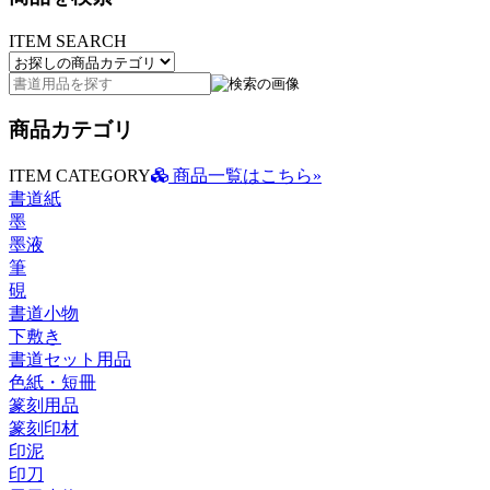
ITEM SEARCH
商品カテゴリ
ITEM CATEGORY
商品一覧はこちら»
書道紙
墨
墨液
筆
硯
書道小物
下敷き
書道セット用品
色紙・短冊
篆刻用品
篆刻印材
印泥
印刀