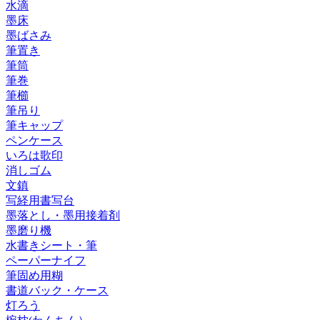
水滴
墨床
墨ばさみ
筆置き
筆筒
筆巻
筆櫛
筆吊り
筆キャップ
ペンケース
いろは歌印
消しゴム
文鎮
写経用書写台
墨落とし・墨用接着剤
墨磨り機
水書きシート・筆
ペーパーナイフ
筆固め用糊
書道バック・ケース
灯ろう