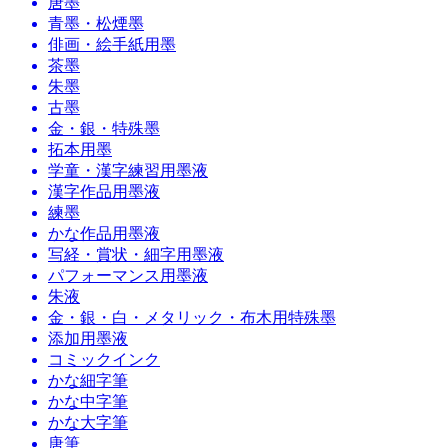
唐墨
青墨・松煙墨
俳画・絵手紙用墨
茶墨
朱墨
古墨
金・銀・特殊墨
拓本用墨
学童・漢字練習用墨液
漢字作品用墨液
練墨
かな作品用墨液
写経・賞状・細字用墨液
パフォーマンス用墨液
朱液
金・銀・白・メタリック・布木用特殊墨
添加用墨液
コミックインク
かな細字筆
かな中字筆
かな大字筆
唐筆