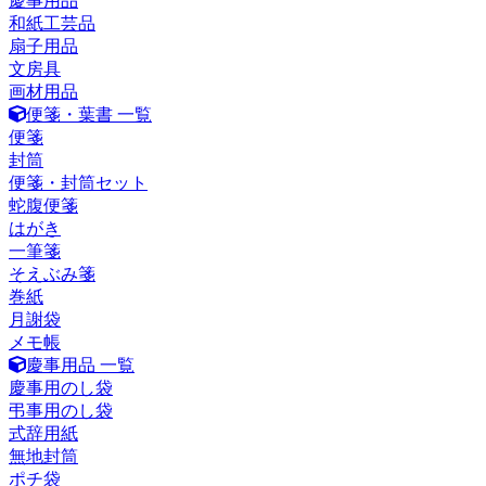
慶事用品
和紙工芸品
扇子用品
文房具
画材用品
便箋・葉書 一覧
便箋
封筒
便箋・封筒セット
蛇腹便箋
はがき
一筆箋
そえぶみ箋
巻紙
月謝袋
メモ帳
慶事用品 一覧
慶事用のし袋
弔事用のし袋
式辞用紙
無地封筒
ポチ袋