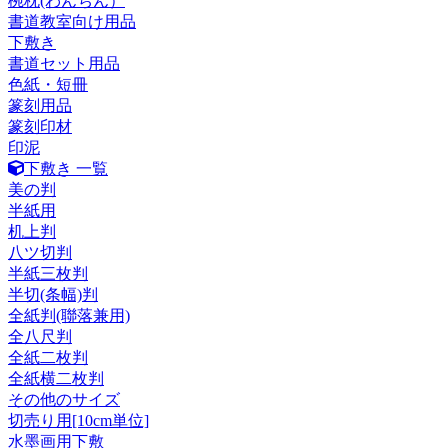
椀枕(わんちん）
書道教室向け用品
下敷き
書道セット用品
色紙・短冊
篆刻用品
篆刻印材
印泥
下敷き 一覧
美の判
半紙用
机上判
八ツ切判
半紙三枚判
半切(条幅)判
全紙判(聯落兼用)
全八尺判
全紙二枚判
全紙横二枚判
その他のサイズ
切売り用[10cm単位]
水墨画用下敷