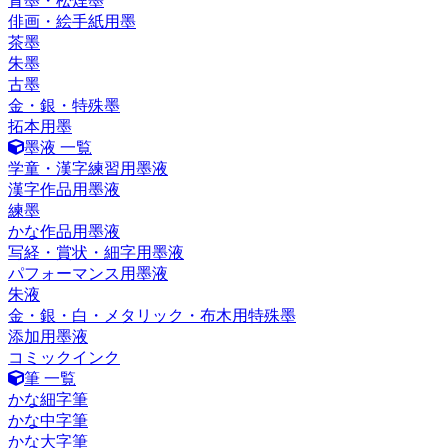
青墨・松煙墨
俳画・絵手紙用墨
茶墨
朱墨
古墨
金・銀・特殊墨
拓本用墨
墨液 一覧
学童・漢字練習用墨液
漢字作品用墨液
練墨
かな作品用墨液
写経・賞状・細字用墨液
パフォーマンス用墨液
朱液
金・銀・白・メタリック・布木用特殊墨
添加用墨液
コミックインク
筆 一覧
かな細字筆
かな中字筆
かな大字筆