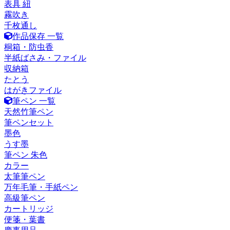
表具 紐
霧吹き
千枚通し
作品保存 一覧
桐箱・防虫香
半紙ばさみ・ファイル
収納箱
たとう
はがきファイル
筆ペン 一覧
天然竹筆ペン
筆ペンセット
墨色
うす墨
筆ペン 朱色
カラー
太筆筆ペン
万年毛筆・手紙ペン
高級筆ペン
カートリッジ
便箋・葉書