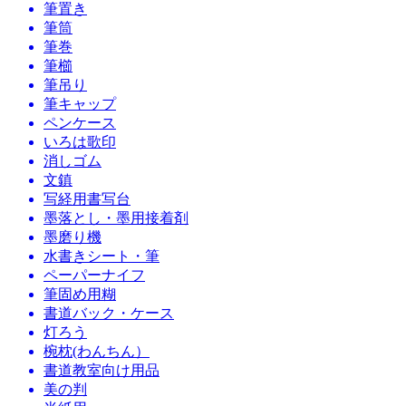
筆置き
筆筒
筆巻
筆櫛
筆吊り
筆キャップ
ペンケース
いろは歌印
消しゴム
文鎮
写経用書写台
墨落とし・墨用接着剤
墨磨り機
水書きシート・筆
ペーパーナイフ
筆固め用糊
書道バック・ケース
灯ろう
椀枕(わんちん）
書道教室向け用品
美の判