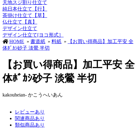
天地スジ割り仕立て
純日本仕立て【行】
茶掛け仕立て【草】
仏仕立て【真】
デザイン仕立て
デザイン仕立て[ヨコ形式］
HOME
»
書道紙
»
料紙
»
【お買い得商品】加工平安 全
体ﾎﾞｶｼ砂子 淡鶯 半切
【お買い得商品】加工平安 全
体ﾎﾞｶｼ砂子 淡鶯 半切
kakouheian- かこうへいあん
レビューあり
関連商品あり
類似商品あり