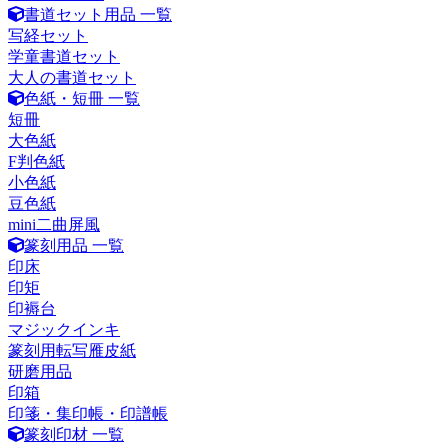
書道セット用品 一覧
写経セット
学童書道セット
大人の書道セット
色紙・短冊 一覧
短冊
大色紙
F判色紙
小色紙
豆色紙
mini二曲屏風
篆刻用品 一覧
印床
印矩
印褥台
マジックインキ
篆刻用転写雁皮紙
研磨用品
印箱
印箋・集印帳・印譜帳
篆刻印材 一覧