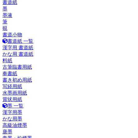
書道紙
墨
墨液
筆
硯
書道小物
書道紙 一覧
漢字用 書道紙
かな用 書道紙
料紙
古筆臨書用紙
奉書紙
書き初め用紙
写経用紙
水墨画用紙
賞状用紙
墨 一覧
漢字用墨
かな用墨
高級油煙墨
唐墨