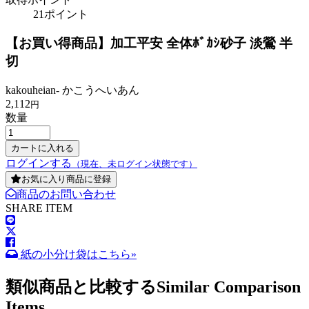
21ポイント
【お買い得商品】加工平安 全体ﾎﾞｶｼ砂子 淡鶯 半
切
kakouheian- かこうへいあん
2,112
円
数量
ログインする
（現在、未ログイン状態です）
お気に入り商品に登録
商品のお問い合わせ
SHARE ITEM
紙の小分け袋はこちら»
類似商品と比較する
Similar Comparison
Items