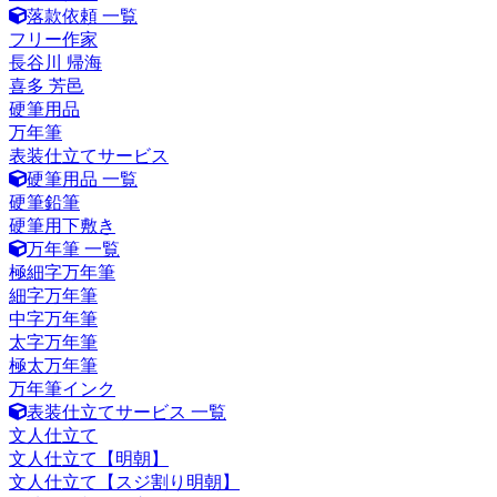
落款依頼 一覧
フリー作家
長谷川 帰海
喜多 芳邑
硬筆用品
万年筆
表装仕立てサービス
硬筆用品 一覧
硬筆鉛筆
硬筆用下敷き
万年筆 一覧
極細字万年筆
細字万年筆
中字万年筆
太字万年筆
極太万年筆
万年筆インク
表装仕立てサービス 一覧
文人仕立て
文人仕立て【明朝】
文人仕立て【スジ割り明朝】