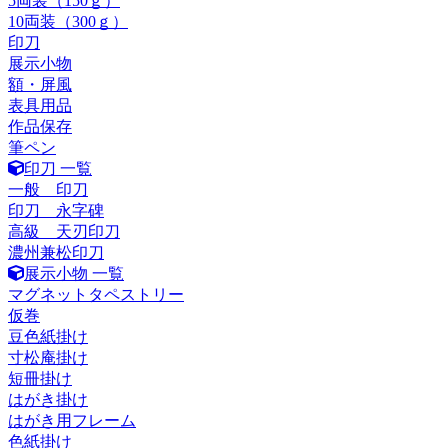
5両装（150ｇ）
10両装（300ｇ）
印刀
展示小物
額・屏風
表具用品
作品保存
筆ペン
印刀 一覧
一般 印刀
印刀 永字碑
高級 天刃印刀
濃州兼松印刀
展示小物 一覧
マグネットタペストリー
仮巻
豆色紙掛け
寸松庵掛け
短冊掛け
はがき掛け
はがき用フレーム
色紙掛け