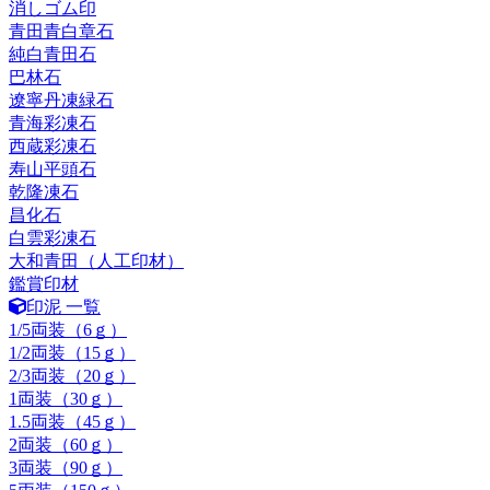
消しゴム印
青田青白章石
純白青田石
巴林石
遼寧丹凍緑石
青海彩凍石
西蔵彩凍石
寿山平頭石
乾隆凍石
昌化石
白雲彩凍石
大和青田（人工印材）
鑑賞印材
印泥 一覧
1/5両装（6ｇ）
1/2両装（15ｇ）
2/3両装（20ｇ）
1両装（30ｇ）
1.5両装（45ｇ）
2両装（60ｇ）
3両装（90ｇ）