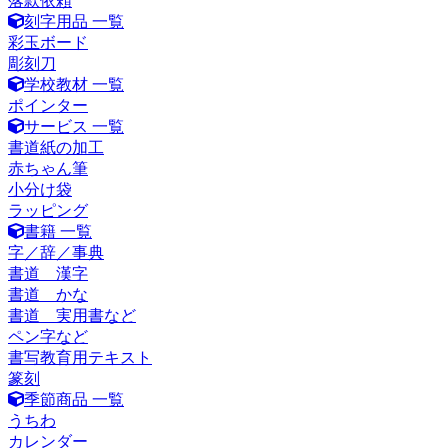
落款依頼
刻字用品 一覧
彩玉ボード
彫刻刀
学校教材 一覧
ポインター
サービス 一覧
書道紙の加工
赤ちゃん筆
小分け袋
ラッピング
書籍 一覧
字／辞／事典
書道 漢字
書道 かな
書道 実用書など
ペン字など
書写教育用テキスト
篆刻
季節商品 一覧
うちわ
カレンダー