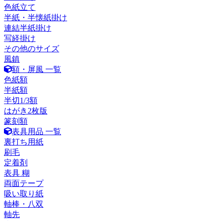
色紙立て
半紙・半懐紙掛け
連結半紙掛け
写経掛け
その他のサイズ
風鎮
額・屏風 一覧
色紙額
半紙額
半切1/3額
はがき2枚版
篆刻額
表具用品 一覧
裏打ち用紙
刷毛
定着剤
表具 糊
両面テープ
吸い取り紙
軸棒・八双
軸先