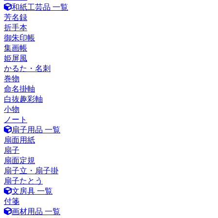
和紙工芸品 一覧
芳名録
折手本
御朱印帳
集画帳
姫屏風
かるた・名刺
巻物
命名掛軸
白抜趣彩軸
小物
ノート
扇子用品 一覧
扇面用紙
扇子
扇面定規
扇子立・扇子掛
扇子たとう
文房具 一覧
付箋
画材用品 一覧