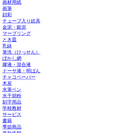
画材用紙
画筆
顔彩
チューブ入り絵具
金泥・銀泥
マーブリング
とき皿
乳鉢
筆洗（ひっせん）
ぼかし網
膠液・混合液
ドーサ液・明ばん
チャコペーパー
木炭
水筆ペン
水干胡粉
刻字用品
学校教材
サービス
書籍
季節商品