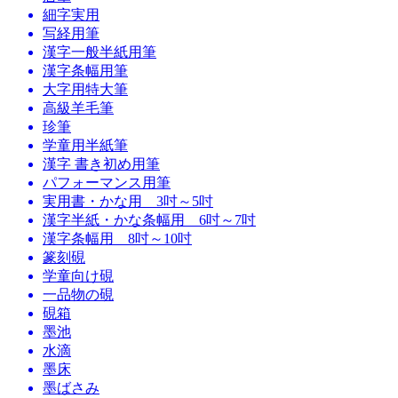
細字実用
写経用筆
漢字一般半紙用筆
漢字条幅用筆
大字用特大筆
高級羊毛筆
珍筆
学童用半紙筆
漢字 書き初め用筆
パフォーマンス用筆
実用書・かな用 3吋～5吋
漢字半紙・かな条幅用 6吋～7吋
漢字条幅用 8吋～10吋
篆刻硯
学童向け硯
一品物の硯
硯箱
墨池
水滴
墨床
墨ばさみ