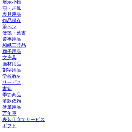
展示小物
額・屏風
表具用品
作品保存
筆ペン
便箋・葉書
慶事用品
和紙工芸品
扇子用品
文房具
画材用品
刻字用品
学校教材
サービス
書籍
季節商品
落款依頼
硬筆用品
万年筆
表装仕立てサービス
ギフト