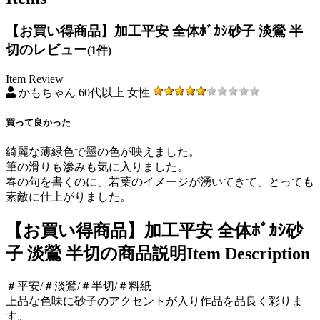
【お買い得商品】加工平安 全体ﾎﾞｶｼ砂子 淡鶯 半
切のレビュー
(1件)
Item Review
かもちゃん 60代以上 女性
買って良かった
綺麗な薄緑色で墨の色が映えました。
筆の滑りも滲みも気に入りました。
春の句を書くのに、若葉のイメージが湧いてきて、とっても
素敵に仕上がりました。
【お買い得商品】加工平安 全体ﾎﾞｶｼ砂
子 淡鶯 半切の商品説明
Item Description
＃平安/＃淡鶯/＃半切/＃料紙
上品な色味に砂子のアクセントが入り作品を品良く彩りま
す。