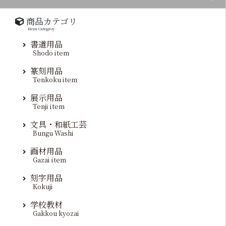
商品カテゴリ
Item Categroy
書道用品
Shodo item
篆刻用品
Tenkoku item
展示用品
Tenji item
文具・和紙工芸
Bungu Washi
画材用品
Gazai item
刻字用品
Kokuji
学校教材
Gakkou kyozai