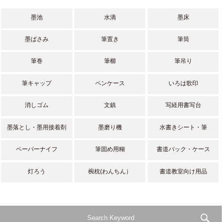
墨池
水滴
墨床
墨ばさみ
筆置き
筆筒
筆巻
筆櫛
筆吊り
筆キャップ
ペンケース
いろは歌印
消しゴム
文鎮
写経用書写台
墨落とし・墨用接着剤
墨磨り機
水書きシート・筆
ペーパーナイフ
筆固め用糊
書道バック・ケース
灯ろう
椀枕(わんちん）
書道教室向け用品