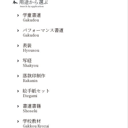
用途から選ぶ
Search by application
学童書道
Gakudou
パフォーマンス書道
Gakudou
表装
Hyousou
写経
Shakyou
落款印制作
Rakanin
絵手紙セット
Etegami
書道書籍
Shoseki
学校教材
Gakkou Kyozai