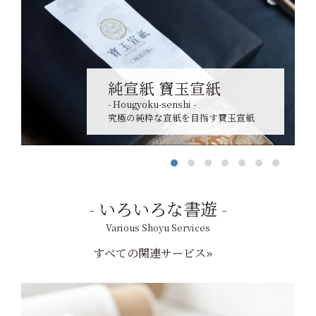
純宣紙 寶玉宣紙
- Hougyoku-senshi -
究極の純粋な宣紙を目指す寶玉宣紙
いろいろな書遊
Various Shoyu Services
すべての関連サービス»