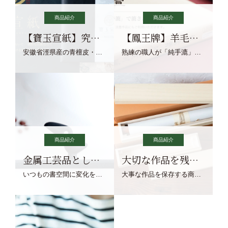
商品紹介
商品紹介
【寶玉宣紙】究極の純粋な宣紙を目指す寶玉宣紙
【鳳王牌】羊毛筆×濃墨での揮毫に最適な宣紙系画仙紙
安徽省涇県産の青檀皮・砂田稲藁・清らかな渓流水、熟練手漉き職人の卓越した手漉技術による最高級の純宣紙です。
熟練の職人が「純手漉」で漉きあげる書画紙。宣紙を好まれるお客様向けの棉料単宣に漉きあげました。
商品紹介
商品紹介
金属工芸品としての文鎮
大切な作品を残す作品保存商品
いつもの書空間に変化を与えてくれる、見ているだけで愉しくなる金属工芸品の文鎮をご紹介します。
大事な作品を保存する商品を取りまとめてご紹介ます。