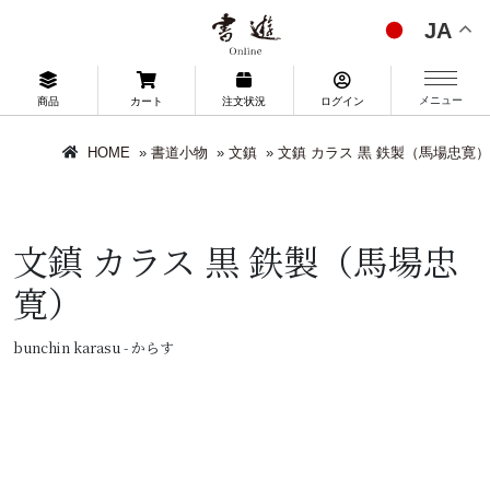
JA
メニュー
商品
カート
注文状況
ログイン
HOME
»
書道小物
»
文鎮
»
文鎮 カラス 黒 鉄製（馬場忠寛）
文鎮 カラス 黒 鉄製（馬場忠
寛）
bunchin karasu - からす