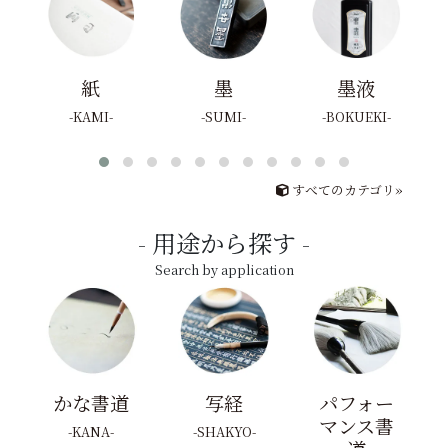
紙
墨
墨液
KAMI
SUMI
BOKUEKI
すべてのカテゴリ»
用途から探す
Search by application
かな書道
写経
パフォー
マンス書
KANA
SHAKYO