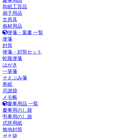
慶事用品
和紙工芸品
扇子用品
文房具
画材用品
便箋・葉書 一覧
便箋
封筒
便箋・封筒セット
蛇腹便箋
はがき
一筆箋
そえぶみ箋
巻紙
月謝袋
メモ帳
慶事用品 一覧
慶事用のし袋
弔事用のし袋
式辞用紙
無地封筒
ポチ袋