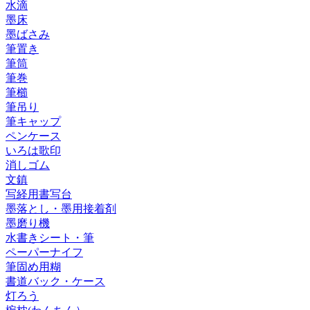
水滴
墨床
墨ばさみ
筆置き
筆筒
筆巻
筆櫛
筆吊り
筆キャップ
ペンケース
いろは歌印
消しゴム
文鎮
写経用書写台
墨落とし・墨用接着剤
墨磨り機
水書きシート・筆
ペーパーナイフ
筆固め用糊
書道バック・ケース
灯ろう