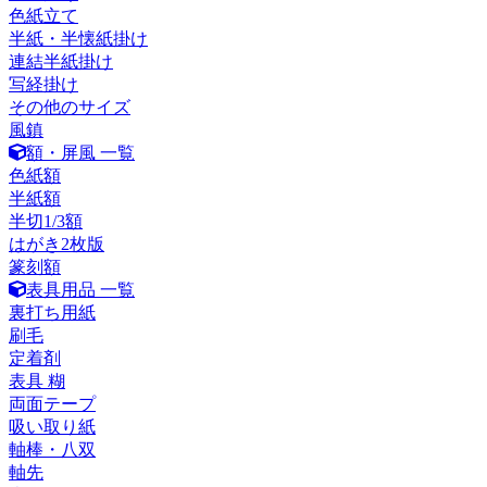
色紙立て
半紙・半懐紙掛け
連結半紙掛け
写経掛け
その他のサイズ
風鎮
額・屏風 一覧
色紙額
半紙額
半切1/3額
はがき2枚版
篆刻額
表具用品 一覧
裏打ち用紙
刷毛
定着剤
表具 糊
両面テープ
吸い取り紙
軸棒・八双
軸先