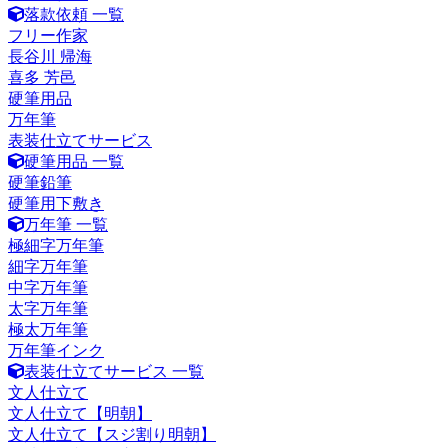
落款依頼 一覧
フリー作家
長谷川 帰海
喜多 芳邑
硬筆用品
万年筆
表装仕立てサービス
硬筆用品 一覧
硬筆鉛筆
硬筆用下敷き
万年筆 一覧
極細字万年筆
細字万年筆
中字万年筆
太字万年筆
極太万年筆
万年筆インク
表装仕立てサービス 一覧
文人仕立て
文人仕立て【明朝】
文人仕立て【スジ割り明朝】