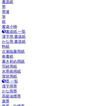
書道紙
墨
墨液
筆
硯
書道小物
書道紙 一覧
漢字用 書道紙
かな用 書道紙
料紙
古筆臨書用紙
奉書紙
書き初め用紙
写経用紙
水墨画用紙
賞状用紙
墨 一覧
漢字用墨
かな用墨
高級油煙墨
唐墨