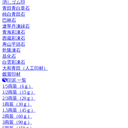
消しゴム印
青田青白章石
純白青田石
巴林石
遼寧丹凍緑石
青海彩凍石
西蔵彩凍石
寿山平頭石
乾隆凍石
昌化石
白雲彩凍石
大和青田（人工印材）
鑑賞印材
印泥 一覧
1/5両装（6ｇ）
1/2両装（15ｇ）
2/3両装（20ｇ）
1両装（30ｇ）
1.5両装（45ｇ）
2両装（60ｇ）
3両装（90ｇ）