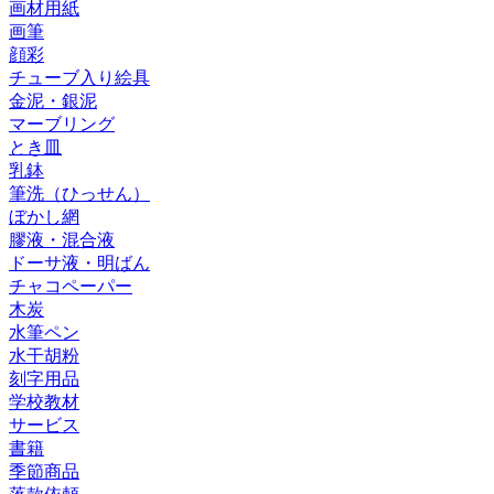
画材用紙
画筆
顔彩
チューブ入り絵具
金泥・銀泥
マーブリング
とき皿
乳鉢
筆洗（ひっせん）
ぼかし網
膠液・混合液
ドーサ液・明ばん
チャコペーパー
木炭
水筆ペン
水干胡粉
刻字用品
学校教材
サービス
書籍
季節商品