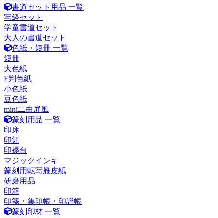
書道セット用品 一覧
写経セット
学童書道セット
大人の書道セット
色紙・短冊 一覧
短冊
大色紙
F判色紙
小色紙
豆色紙
mini二曲屏風
篆刻用品 一覧
印床
印矩
印褥台
マジックインキ
篆刻用転写雁皮紙
研磨用品
印箱
印箋・集印帳・印譜帳
篆刻印材 一覧