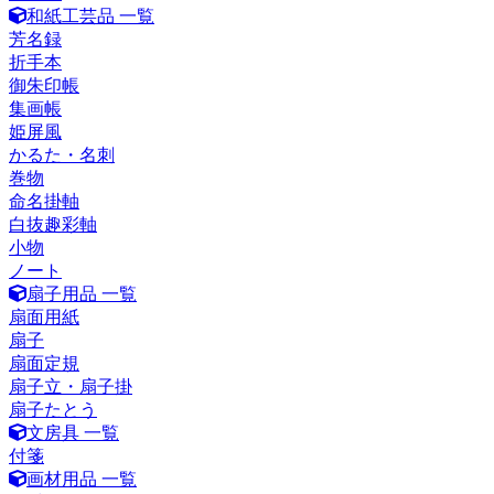
和紙工芸品 一覧
芳名録
折手本
御朱印帳
集画帳
姫屏風
かるた・名刺
巻物
命名掛軸
白抜趣彩軸
小物
ノート
扇子用品 一覧
扇面用紙
扇子
扇面定規
扇子立・扇子掛
扇子たとう
文房具 一覧
付箋
画材用品 一覧