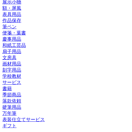
展示小物
額・屏風
表具用品
作品保存
筆ペン
便箋・葉書
慶事用品
和紙工芸品
扇子用品
文房具
画材用品
刻字用品
学校教材
サービス
書籍
季節商品
落款依頼
硬筆用品
万年筆
表装仕立てサービス
ギフト