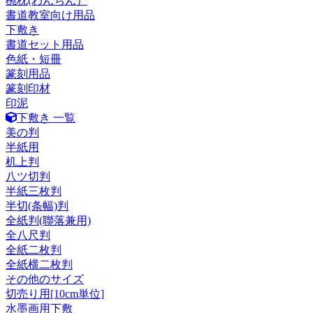
椀枕(わんちん）
書道教室向け用品
下敷き
書道セット用品
色紙・短冊
篆刻用品
篆刻印材
印泥
下敷き 一覧
美の判
半紙用
机上判
八ツ切判
半紙三枚判
半切(条幅)判
全紙判(聯落兼用)
全八尺判
全紙二枚判
全紙横二枚判
その他のサイズ
切売り用[10cm単位]
水墨画用下敷