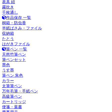
表具 紐
霧吹き
千枚通し
作品保存 一覧
桐箱・防虫香
半紙ばさみ・ファイル
収納箱
たとう
はがきファイル
筆ペン 一覧
天然竹筆ペン
筆ペンセット
墨色
うす墨
筆ペン 朱色
カラー
太筆筆ペン
万年毛筆・手紙ペン
高級筆ペン
カートリッジ
便箋・葉書