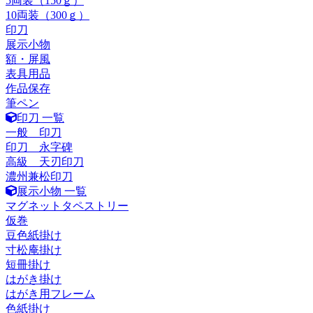
5両装（150ｇ）
10両装（300ｇ）
印刀
展示小物
額・屏風
表具用品
作品保存
筆ペン
印刀 一覧
一般 印刀
印刀 永字碑
高級 天刃印刀
濃州兼松印刀
展示小物 一覧
マグネットタペストリー
仮巻
豆色紙掛け
寸松庵掛け
短冊掛け
はがき掛け
はがき用フレーム
色紙掛け