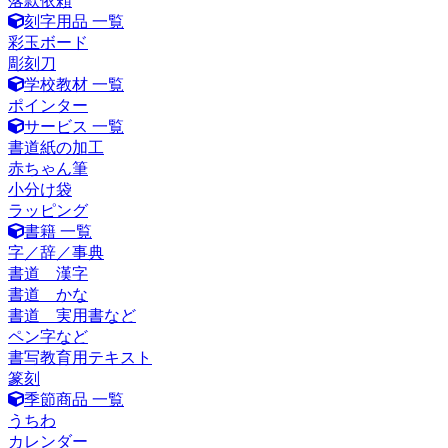
落款依頼
刻字用品 一覧
彩玉ボード
彫刻刀
学校教材 一覧
ポインター
サービス 一覧
書道紙の加工
赤ちゃん筆
小分け袋
ラッピング
書籍 一覧
字／辞／事典
書道 漢字
書道 かな
書道 実用書など
ペン字など
書写教育用テキスト
篆刻
季節商品 一覧
うちわ
カレンダー