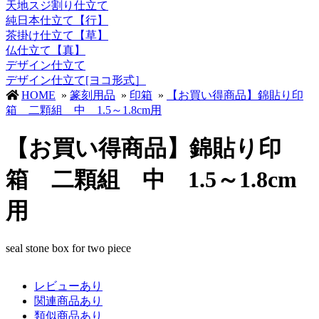
天地スジ割り仕立て
純日本仕立て【行】
茶掛け仕立て【草】
仏仕立て【真】
デザイン仕立て
デザイン仕立て[ヨコ形式］
HOME
»
篆刻用品
»
印箱
»
【お買い得商品】錦貼り印
箱 二顆組 中 1.5～1.8cm用
【お買い得商品】錦貼り印
箱 二顆組 中 1.5～1.8cm
用
seal stone box for two piece
レビューあり
関連商品あり
類似商品あり