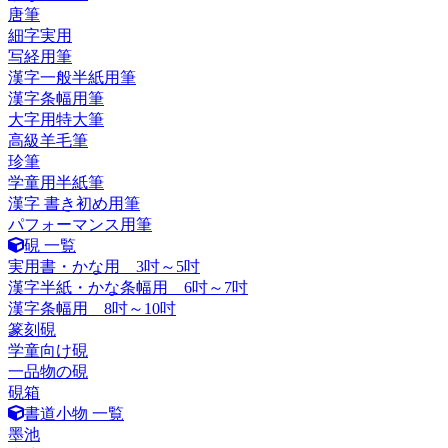
唐筆
細字実用
写経用筆
漢字一般半紙用筆
漢字条幅用筆
大字用特大筆
高級羊毛筆
珍筆
学童用半紙筆
漢字 書き初め用筆
パフォーマンス用筆
硯 一覧
実用書・かな用 3吋～5吋
漢字半紙・かな条幅用 6吋～7吋
漢字条幅用 8吋～10吋
篆刻硯
学童向け硯
一品物の硯
硯箱
書道小物 一覧
墨池