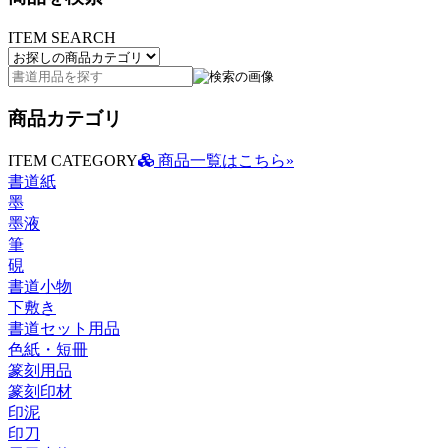
ITEM SEARCH
商品カテゴリ
ITEM CATEGORY
商品一覧はこちら»
書道紙
墨
墨液
筆
硯
書道小物
下敷き
書道セット用品
色紙・短冊
篆刻用品
篆刻印材
印泥
印刀