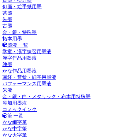
青墨・松煙墨
俳画・絵手紙用墨
茶墨
朱墨
古墨
金・銀・特殊墨
拓本用墨
墨液 一覧
学童・漢字練習用墨液
漢字作品用墨液
練墨
かな作品用墨液
写経・賞状・細字用墨液
パフォーマンス用墨液
朱液
金・銀・白・メタリック・布木用特殊墨
添加用墨液
コミックインク
筆 一覧
かな細字筆
かな中字筆
かな大字筆