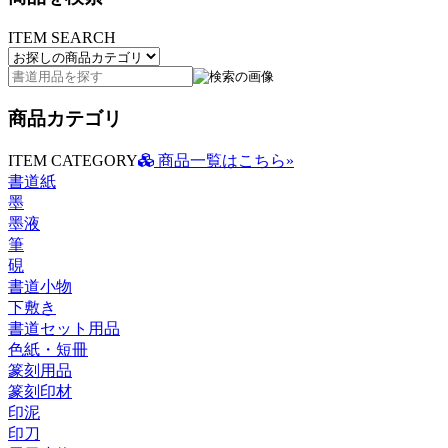
ITEM SEARCH
商品カテゴリ
ITEM CATEGORY
商品一覧はこちら»
書道紙
墨
墨液
筆
硯
書道小物
下敷き
書道セット用品
色紙・短冊
篆刻用品
篆刻印材
印泥
印刀