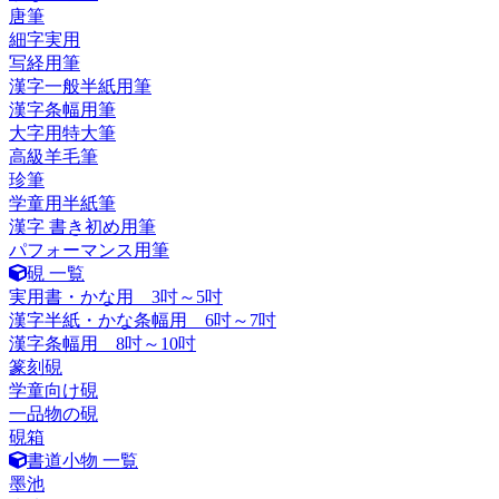
唐筆
細字実用
写経用筆
漢字一般半紙用筆
漢字条幅用筆
大字用特大筆
高級羊毛筆
珍筆
学童用半紙筆
漢字 書き初め用筆
パフォーマンス用筆
硯 一覧
実用書・かな用 3吋～5吋
漢字半紙・かな条幅用 6吋～7吋
漢字条幅用 8吋～10吋
篆刻硯
学童向け硯
一品物の硯
硯箱
書道小物 一覧
墨池