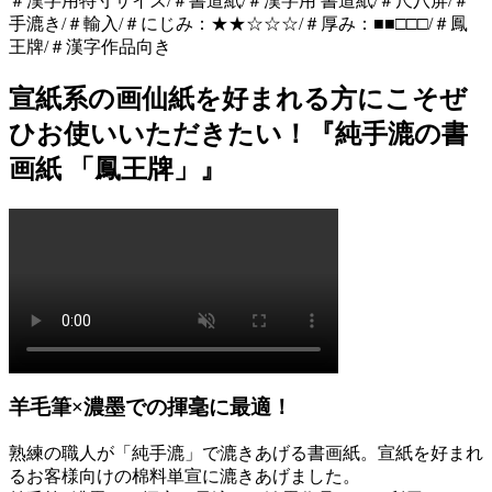
＃漢字用特寸サイズ/＃書道紙/＃漢字用 書道紙/＃尺八屏/＃
手漉き/＃輸入/＃にじみ：★★☆☆☆/＃厚み：■■□□□/＃鳳
王牌/＃漢字作品向き
宣紙系の画仙紙を好まれる方にこそぜ
ひお使いいただきたい！『純手漉の書
画紙 「鳳王牌」』
羊毛筆×濃墨での揮毫に最適！
熟練の職人が「純手漉」で漉きあげる書画紙。宣紙を好まれ
るお客様向けの棉料単宣に漉きあげました。