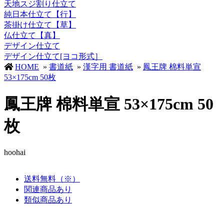
天地スジ割り仕立て
純日本仕立て【行】
茶掛け仕立て【草】
仏仕立て【真】
デザイン仕立て
デザイン仕立て[ヨコ形式］
HOME
»
書道紙
»
漢字用 書道紙
»
鳳王牌 棉料単宣
53×175cm 50枚
鳳王牌 棉料単宣 53×175cm 50
枚
hoohai
送料無料（※）
関連商品あり
類似商品あり