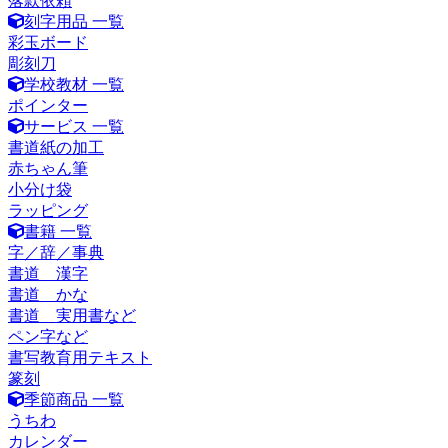
落款依頼
刻字用品 一覧
彩玉ボード
彫刻刀
学校教材 一覧
ポインター
サービス 一覧
書道紙の加工
赤ちゃん筆
小分け袋
ラッピング
書籍 一覧
字／辞／事典
書道 漢字
書道 かな
書道 実用書など
ペン字など
書写教育用テキスト
篆刻
季節商品 一覧
うちわ
カレンダー