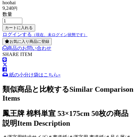
hoohai
9,240
円
数量
ログインする
（現在、未ログイン状態です）
お気に入り商品に登録
商品のお問い合わせ
SHARE ITEM
紙の小分け袋はこちら»
類似商品と比較する
Similar Comparison
Items
鳳王牌 棉料単宣 53×175cm 50枚の商品
説明
Item Description