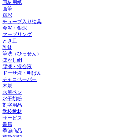
画材用紙
画筆
顔彩
チューブ入り絵具
金泥・銀泥
マーブリング
とき皿
乳鉢
筆洗（ひっせん）
ぼかし網
膠液・混合液
ドーサ液・明ばん
チャコペーパー
木炭
水筆ペン
水干胡粉
刻字用品
学校教材
サービス
書籍
季節商品