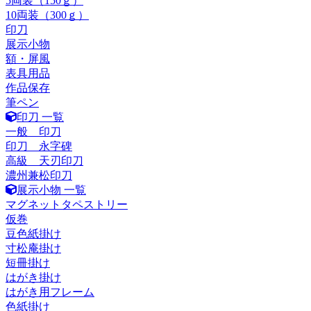
5両装（150ｇ）
10両装（300ｇ）
印刀
展示小物
額・屏風
表具用品
作品保存
筆ペン
印刀 一覧
一般 印刀
印刀 永字碑
高級 天刃印刀
濃州兼松印刀
展示小物 一覧
マグネットタペストリー
仮巻
豆色紙掛け
寸松庵掛け
短冊掛け
はがき掛け
はがき用フレーム
色紙掛け