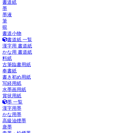
書道紙
墨
墨液
筆
硯
書道小物
書道紙 一覧
漢字用 書道紙
かな用 書道紙
料紙
古筆臨書用紙
奉書紙
書き初め用紙
写経用紙
水墨画用紙
賞状用紙
墨 一覧
漢字用墨
かな用墨
高級油煙墨
唐墨