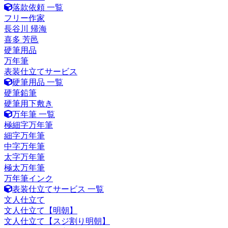
落款依頼 一覧
フリー作家
長谷川 帰海
喜多 芳邑
硬筆用品
万年筆
表装仕立てサービス
硬筆用品 一覧
硬筆鉛筆
硬筆用下敷き
万年筆 一覧
極細字万年筆
細字万年筆
中字万年筆
太字万年筆
極太万年筆
万年筆インク
表装仕立てサービス 一覧
文人仕立て
文人仕立て【明朝】
文人仕立て【スジ割り明朝】