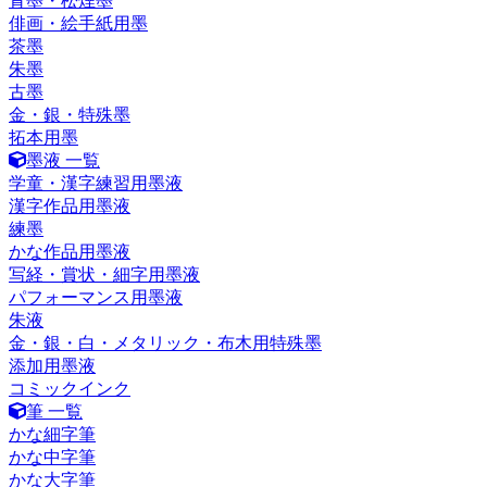
青墨・松煙墨
俳画・絵手紙用墨
茶墨
朱墨
古墨
金・銀・特殊墨
拓本用墨
墨液 一覧
学童・漢字練習用墨液
漢字作品用墨液
練墨
かな作品用墨液
写経・賞状・細字用墨液
パフォーマンス用墨液
朱液
金・銀・白・メタリック・布木用特殊墨
添加用墨液
コミックインク
筆 一覧
かな細字筆
かな中字筆
かな大字筆