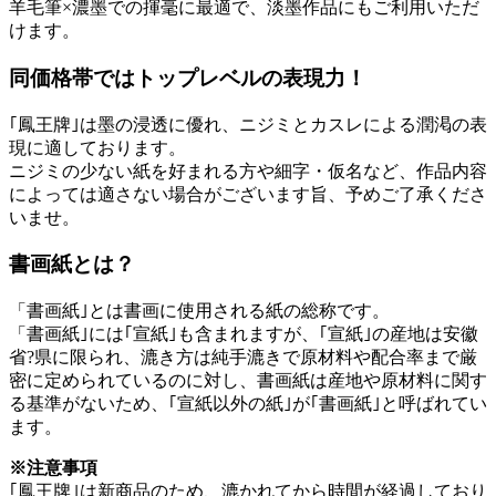
羊毛筆×濃墨での揮毫に最適で、淡墨作品にもご利用いただ
けます。
同価格帯ではトップレベルの表現力！
｢鳳王牌｣は墨の浸透に優れ、ニジミとカスレによる潤渇の表
現に適しております。
ニジミの少ない紙を好まれる方や細字・仮名など、作品内容
によっては適さない場合がございます旨、予めご了承くださ
いませ。
書画紙とは？
「書画紙｣とは書画に使用される紙の総称です。
「書画紙｣には｢宣紙｣も含まれますが、｢宣紙｣の産地は安徽
省?県に限られ、漉き方は純手漉きで原材料や配合率まで厳
密に定められているのに対し、書画紙は産地や原材料に関す
る基準がないため、｢宣紙以外の紙｣が｢書画紙｣と呼ばれてい
ます。
※注意事項
｢鳳王牌｣は新商品のため、漉かれてから時間が経過しており