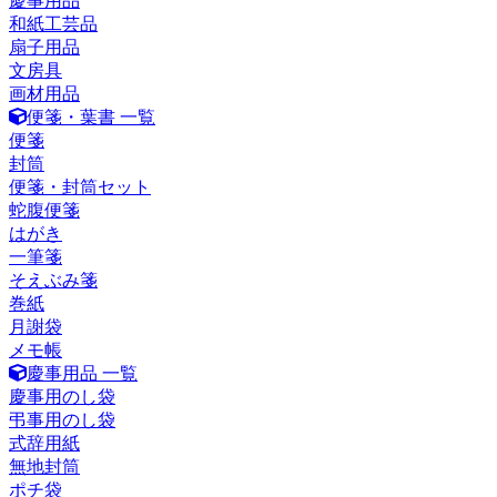
慶事用品
和紙工芸品
扇子用品
文房具
画材用品
便箋・葉書 一覧
便箋
封筒
便箋・封筒セット
蛇腹便箋
はがき
一筆箋
そえぶみ箋
巻紙
月謝袋
メモ帳
慶事用品 一覧
慶事用のし袋
弔事用のし袋
式辞用紙
無地封筒
ポチ袋