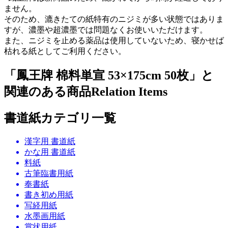
ません。
そのため、漉きたての紙特有のニジミが多い状態ではありま
すが、濃墨や超濃墨では問題なくお使いいただけます。
また、ニジミを止める薬品は使用していないため、寝かせば
枯れる紙としてご利用ください。
「鳳王牌 棉料単宣 53×175cm 50枚」と
関連のある商品
Relation Items
書道紙カテゴリ一覧
漢字用 書道紙
かな用 書道紙
料紙
古筆臨書用紙
奉書紙
書き初め用紙
写経用紙
水墨画用紙
賞状用紙