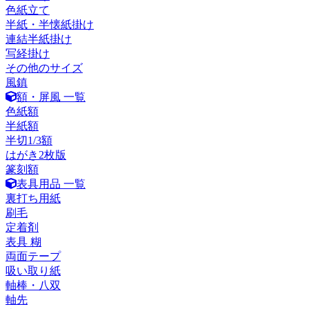
色紙立て
半紙・半懐紙掛け
連結半紙掛け
写経掛け
その他のサイズ
風鎮
額・屏風 一覧
色紙額
半紙額
半切1/3額
はがき2枚版
篆刻額
表具用品 一覧
裏打ち用紙
刷毛
定着剤
表具 糊
両面テープ
吸い取り紙
軸棒・八双
軸先