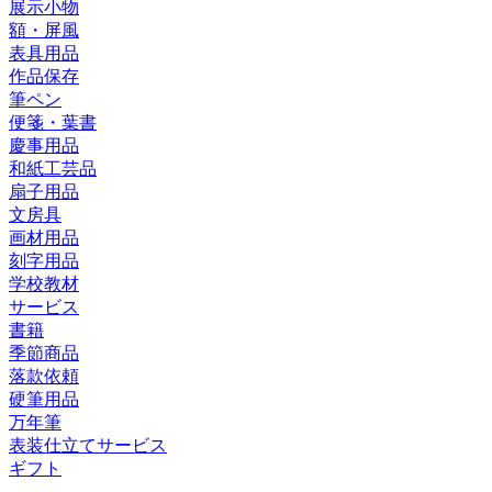
展示小物
額・屏風
表具用品
作品保存
筆ペン
便箋・葉書
慶事用品
和紙工芸品
扇子用品
文房具
画材用品
刻字用品
学校教材
サービス
書籍
季節商品
落款依頼
硬筆用品
万年筆
表装仕立てサービス
ギフト