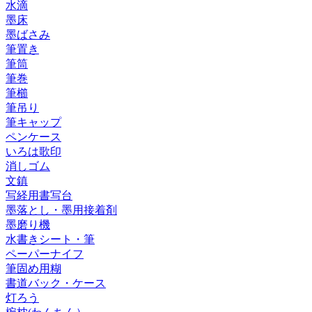
水滴
墨床
墨ばさみ
筆置き
筆筒
筆巻
筆櫛
筆吊り
筆キャップ
ペンケース
いろは歌印
消しゴム
文鎮
写経用書写台
墨落とし・墨用接着剤
墨磨り機
水書きシート・筆
ペーパーナイフ
筆固め用糊
書道バック・ケース
灯ろう