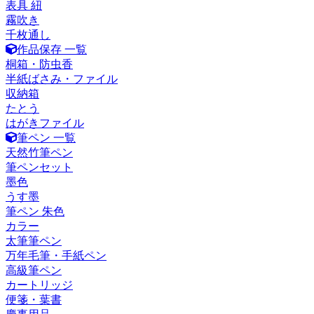
表具 紐
霧吹き
千枚通し
作品保存 一覧
桐箱・防虫香
半紙ばさみ・ファイル
収納箱
たとう
はがきファイル
筆ペン 一覧
天然竹筆ペン
筆ペンセット
墨色
うす墨
筆ペン 朱色
カラー
太筆筆ペン
万年毛筆・手紙ペン
高級筆ペン
カートリッジ
便箋・葉書