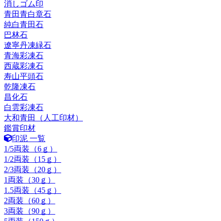
消しゴム印
青田青白章石
純白青田石
巴林石
遼寧丹凍緑石
青海彩凍石
西蔵彩凍石
寿山平頭石
乾隆凍石
昌化石
白雲彩凍石
大和青田（人工印材）
鑑賞印材
印泥 一覧
1/5両装（6ｇ）
1/2両装（15ｇ）
2/3両装（20ｇ）
1両装（30ｇ）
1.5両装（45ｇ）
2両装（60ｇ）
3両装（90ｇ）