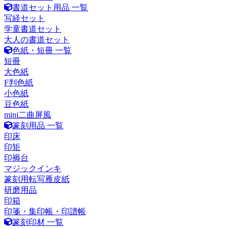
書道セット用品 一覧
写経セット
学童書道セット
大人の書道セット
色紙・短冊 一覧
短冊
大色紙
F判色紙
小色紙
豆色紙
mini二曲屏風
篆刻用品 一覧
印床
印矩
印褥台
マジックインキ
篆刻用転写雁皮紙
研磨用品
印箱
印箋・集印帳・印譜帳
篆刻印材 一覧