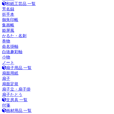
和紙工芸品 一覧
芳名録
折手本
御朱印帳
集画帳
姫屏風
かるた・名刺
巻物
命名掛軸
白抜趣彩軸
小物
ノート
扇子用品 一覧
扇面用紙
扇子
扇面定規
扇子立・扇子掛
扇子たとう
文房具 一覧
付箋
画材用品 一覧