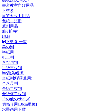
椀枕(わんちん）
書道教室向け用品
下敷き
書道セット用品
色紙・短冊
篆刻用品
篆刻印材
印泥
下敷き 一覧
美の判
半紙用
机上判
八ツ切判
半紙三枚判
半切(条幅)判
全紙判(聯落兼用)
全八尺判
全紙二枚判
全紙横二枚判
その他のサイズ
切売り用[10cm単位]
水墨画用下敷