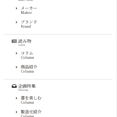
メーカー
Maker
ブランド
Brand
読み物
Article
コラム
Column
商品紹介
Column
企画特集
Planning
書を楽しむ
Column
製造元紹介
Column