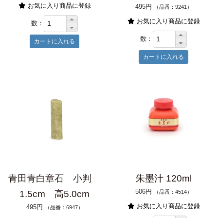
お気に入り商品に登録
495円
（品番：9241）
お気に入り商品に登録
数：
数：
青田青白章石 小判
朱墨汁 120ml
506円
1.5cm 高5.0cm
（品番：4514）
お気に入り商品に登録
495円
（品番：6947）