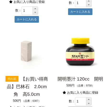
お気に入り商品に登録
数：
数：
【お買い得商
開明墨汁 120cc 開明
売れ筋
506円
品】巴林石 2.0cm
（品番：9758）
お気に入り商品に登録
角 高5.0cm
506円
（品番：6387）
数：