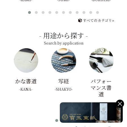
すべてのカテゴリ»
用途から探す
Search by application
かな書道
写経
パフォー
マンス書
KANA
SHAKYO
道
PERFORMANCE