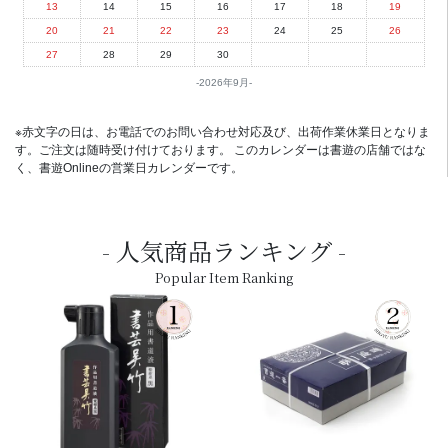
13
14
15
16
17
18
19
20
21
22
23
24
25
26
27
28
29
30
2026年9月
※赤文字の日は、お電話でのお問い合わせ対応及び、出荷作業休業日となりま
す。ご注文は随時受け付けております。 このカレンダーは書遊の店舗ではな
く、書遊Onlineの営業日カレンダーです。
人気商品ランキング
Popular Item Ranking