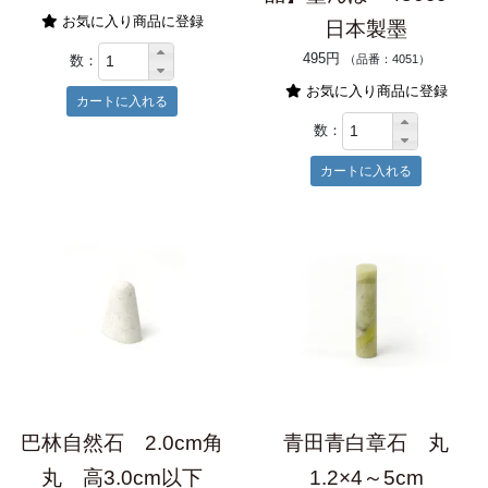
お気に入り商品に登録
日本製墨
495円
数：
（品番：4051）
お気に入り商品に登録
数：
巴林自然石 2.0cm角
青田青白章石 丸
丸 高3.0cm以下
1.2×4～5cm