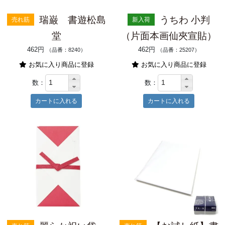
瑞巌 書遊松島
うちわ 小判
売れ筋
新入荷
堂
（片面本画仙夾宣貼）
462円
462円
（品番：8240）
（品番：25207）
お気に入り商品に登録
お気に入り商品に登録
数：
数：