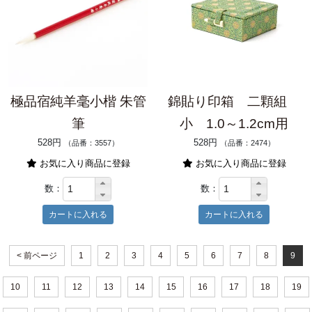
極品宿純羊毫小楷 朱管
錦貼り印箱 二顆組
筆
小 1.0～1.2cm用
528円
528円
（品番：3557）
（品番：2474）
お気に入り商品に登録
お気に入り商品に登録
数：
数：
< 前ページ
1
2
3
4
5
6
7
8
9
10
11
12
13
14
15
16
17
18
19