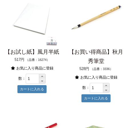
【お試し紙】風月半紙
【お買い得商品】秋月
517円
（品番：16274）
秀筆堂
お気に入り商品に登録
528円
（品番：3336）
お気に入り商品に登録
数：
数：