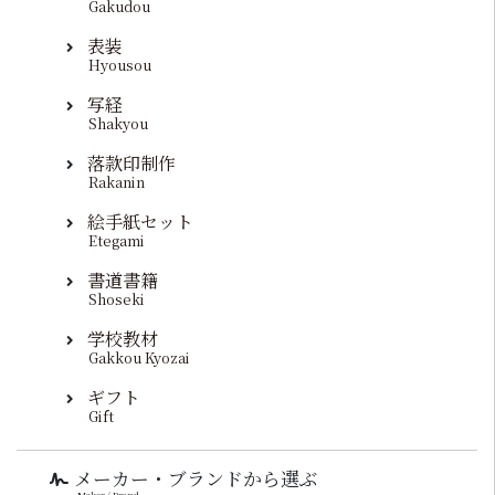
Gakudou
表装
Hyousou
写経
Shakyou
落款印制作
Rakanin
絵手紙セット
Etegami
書道書籍
Shoseki
学校教材
Gakkou Kyozai
ギフト
Gift
メーカー・ブランドから選ぶ
Maker / Brand