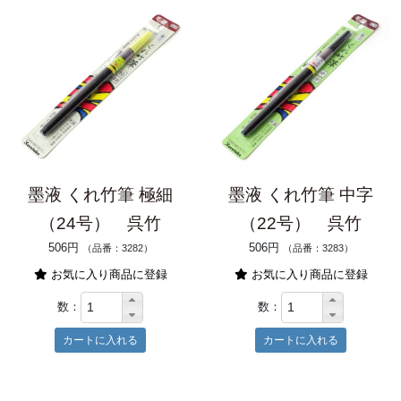
墨液 くれ竹筆 極細
墨液 くれ竹筆 中字
（24号） 呉竹
（22号） 呉竹
506円
506円
（品番：3282）
（品番：3283）
お気に入り商品に登録
お気に入り商品に登録
数：
数：