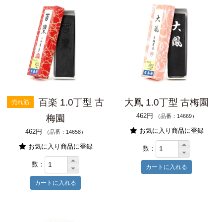
百楽 1.0丁型 古
大鳳 1.0丁型 古梅園
売れ筋
462円
梅園
（品番：14669）
お気に入り商品に登録
462円
（品番：14658）
お気に入り商品に登録
数：
数：