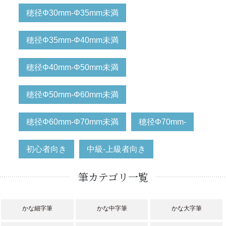
穂径Φ30mm-Φ35mm未満
穂径Φ35mm-Φ40mm未満
穂径Φ40mm-Φ50mm未満
穂径Φ50mm-Φ60mm未満
穂径Φ60mm-Φ70mm未満
穂径Φ70mm-
初心者向き
中級-上級者向き
筆カテゴリ一覧
かな細字筆
かな中字筆
かな大字筆