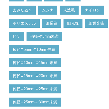
まみだぬき
ムジナ
人造毛
ナイロン
ポリエステル
細長鋒
細光鋒
細嫩光鋒
ヒゲ
穂径-Φ5mm未満
穂径Φ5mm-Φ10mm未満
穂径Φ10mm-Φ15mm未満
穂径Φ15mm-Φ20mm未満
穂径Φ20mm-Φ25mm未満
穂径Φ25mm-Φ30mm未満