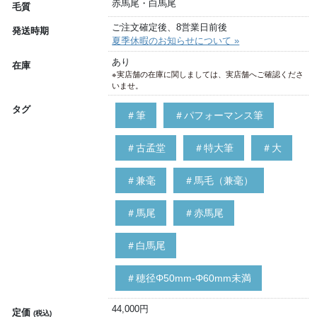
赤馬尾・白馬尾
毛質
ご注文確定後、8営業日前後
発送時期
夏季休暇のお知らせについて »
あり
在庫
※実店舗の在庫に関しましては、実店舗へご確認くださ
いませ。
タグ
＃筆
＃パフォーマンス筆
＃古孟堂
＃特大筆
＃大
＃兼毫
＃馬毛（兼毫）
＃馬尾
＃赤馬尾
＃白馬尾
＃穂径Φ50mm-Φ60mm未満
44,000円
定価
(税込)