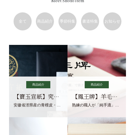
Meet Shodo item
全て
商品紹介
季節特集
書道特集
お知らせ
商品紹介
商品紹介
【寶玉宣紙】究極の純粋な宣紙を目指す寶玉宣紙
【鳳王牌】羊毛筆×濃墨での揮毫に最適な宣紙系画仙紙
安徽省涇県産の青檀皮・砂田稲藁・清らかな渓流水、熟練手漉き職人の卓越した手漉技術による最高級の純宣紙です。
熟練の職人が「純手漉」で漉きあげる書画紙。宣紙を好まれるお客様向けの棉料単宣に漉きあげました。