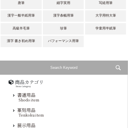
唐筆
細字実用
写経用筆
漢字一般半紙用筆
漢字条幅用筆
大字用特大筆
高級羊毛筆
珍筆
学童用半紙筆
漢字 書き初め用筆
パフォーマンス用筆
商品カテゴリ
Item Categroy
書道用品
Shodo item
篆刻用品
Tenkoku item
展示用品