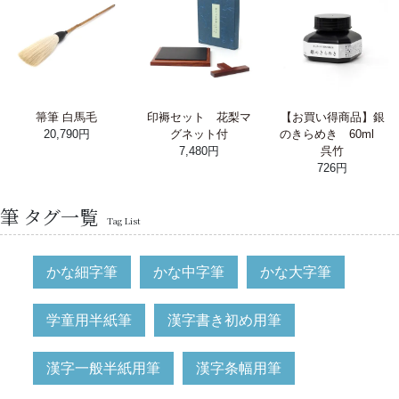
箒筆 白馬毛
印褥セット 花梨マ
【お買い得商品】銀
20,790円
グネット付
のきらめき 60ml
7,480円
呉竹
726円
筆 タグ一覧
Tag List
かな細字筆
かな中字筆
かな大字筆
学童用半紙筆
漢字書き初め用筆
漢字一般半紙用筆
漢字条幅用筆