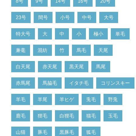
8号
9号
14号
16号
20号
23号
間号
小号
中号
大号
特大号
大
中
小
極小
単毛
兼毫
混紡
竹
馬毛
天尾
白天尾
赤天尾
黒天尾
馬尾
赤馬尾
馬脇毛
イタチ毛
コリンスキー
羊毛
羊尾
羊ヒゲ
兎毛
野兎
鹿毛
狸毛
白狸毛
猫毛
玉毛
山猫
豚毛
黒豚毛
狐毛