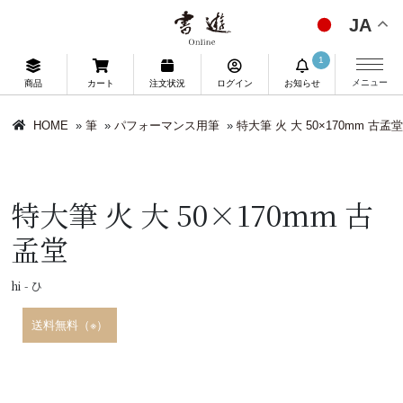
JA
1
メニュー
商品
カート
注文状況
ログイン
お知らせ
HOME
»
筆
»
パフォーマンス用筆
»
特大筆 火 大 50×170mm 古孟堂
特大筆 火 大 50×170mm 古
孟堂
hi - ひ
送料無料（※）