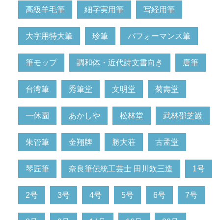
高級羊毛筆
細字実用筆
写経用筆
大字用特大筆
珍筆
パフォーマンス筆
筆モップ
調和体・近代詩文書向き
唐筆
台湾筆
秀筆堂
文明堂
菊壽堂
一休園
あかしや
松林堂
武林邵芝巌
朱管筆
金翔牌
勝大荘
古孟堂
琴匠筆
奈良筆伝統工芸士 田川欽三造
1号
2号
3号
4号
5号
6号
7号