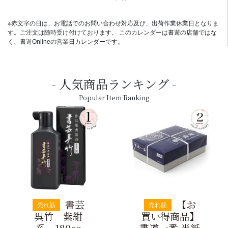
※赤文字の日は、お電話でのお問い合わせ対応及び、出荷作業休業日となりま
す。ご注文は随時受け付けております。 このカレンダーは書遊の店舗ではな
く、書遊Onlineの営業日カレンダーです。
人気商品ランキング
Popular Item Ranking
書芸
【お
売れ筋
売れ筋
呉竹 紫紺
買い得商品】
系 180cc
書道一番 半紙