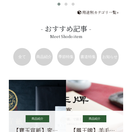
用途別カテゴリ一覧»
おすすめ記事
Meet Shodo item
全て
商品紹介
季節特集
書道特集
お知らせ
商品紹介
商品紹介
【寶玉宣紙】究極の純粋な宣紙を目指す寶玉宣紙
【鳳王牌】羊毛筆×濃墨での揮毫に最適な宣紙系画仙紙