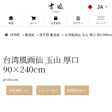
JA
メニュー
商品
カート
注文状況
ログイン
HOME
»
書道紙
»
漢字用 書道紙
»
台湾風画仙 玉山 厚口 90×240cm
台湾風画仙 玉山 厚口
90×240cm
gyokuzan
送料無料（※）
レビューあり
関連商品あり