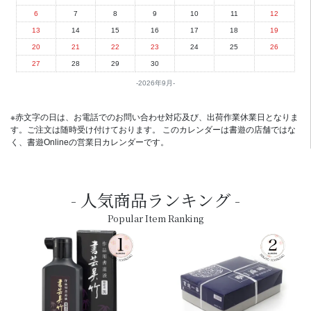
6
7
8
9
10
11
12
13
14
15
16
17
18
19
20
21
22
23
24
25
26
27
28
29
30
2026年9月
※赤文字の日は、お電話でのお問い合わせ対応及び、出荷作業休業日となりま
す。ご注文は随時受け付けております。 このカレンダーは書遊の店舗ではな
く、書遊Onlineの営業日カレンダーです。
人気商品ランキング
Popular Item Ranking