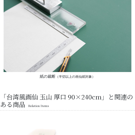
紙の裁断
（半切以上の画仙紙対象）
「台湾風画仙 玉山 厚口 90×240cm」と関連の
ある商品
Relation Items