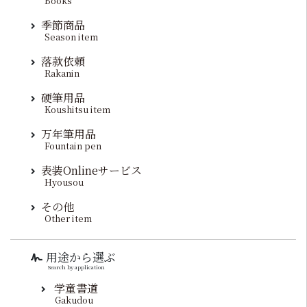
Books
季節商品
Season item
落款依頼
Rakanin
硬筆用品
Koushitsu item
万年筆用品
Fountain pen
表装Onlineサービス
Hyousou
その他
Other item
用途から選ぶ
Search by application
学童書道
Gakudou