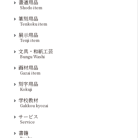
書道用品
Shodo item
篆刻用品
Tenkoku item
展示用品
Tenji item
文具・和紙工芸
Bungu Washi
画材用品
Gazai item
刻字用品
Kokuji
学校教材
Gakkou kyozai
サービス
Service
書籍