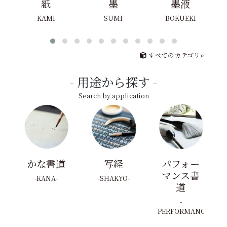
紙
墨
墨液
KAMI
SUMI
BOKUEKI
すべてのカテゴリ»
用途から探す
Search by application
かな書道
写経
パフォー
マンス書
KANA
SHAKYO
道
PERFORMANCE