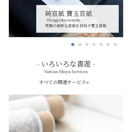
純宣紙 寶玉宣紙
- Hougyoku-senshi -
究極の純粋な宣紙を目指す寶玉宣紙
いろいろな書遊
Various Shoyu Services
すべての関連サービス»