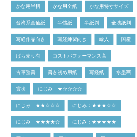
かな用半切
かな用全紙
かな用特寸サイズ
台湾系画仙紙
半懐紙
半紙判
全壊紙判
写経作品向き
写経練習向き
輸入
国産
ばら売り有
コストパフォーマンス高
古筆臨書
書き初め用紙
写経紙
水墨画
賞状
にじみ：★☆☆☆☆
にじみ：★★☆☆☆
にじみ：★★★☆☆
にじみ：★★★★☆
にじみ：★★★★★