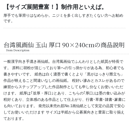
【サイズ展開豊富！】制作用といえば。
厚手でも筆滑りはなめらか。ニジミを多く出しすぎたくない方へお勧め
です。
台湾風画仙 玉山 厚口 90×240cmの商品説明
Item Description
一般漢字向き手漉き画仙紙。台湾風画仙でふんわりとした紙質が特長で
す。 原料に胡粉が混じっており筆への引っ掛かりがある為、初心者でも
書きやすいです。 紙色は白く濃墨で書くとより「黒がはっきり際立ち」
作品が映えること間違いなしの画仙紙。 程好い滲みとカスレがあるので
練習からステップアップした作品制作としても申し分なくお使いいただ
けます。 紙厚は｢並厚・厚口｣とあり、こちらの｢厚口｣は墨の食い込みが
程好くあり、立体感のある作品として仕上がり、行書･草書･隷書･篆書に
も向いております。 発売以来売れ筋No.1画仙紙として安定の品質で安心
してお使いいただけます サイズは半紙から公募展向きと豊富に取り揃え
ております。