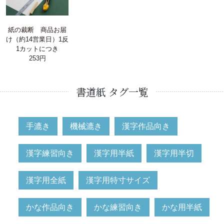
紙の裁断 商品お届
け（約14営業日）1反
1カットにつき
253円
書道紙 タグ一覧
手漉き
機械漉き
漢字作品向き
漢字練習向き
漢字用半紙
漢字用半切
漢字用全紙
漢字用特寸サイズ
かな作品向き
かな練習向き
かな用半紙