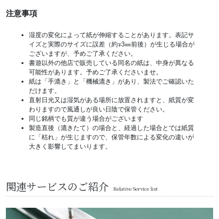
注意事項
湿度の変化によって紙が伸縮することがあります。表記サ
イズと実際のサイズに誤差（約∓3㎜前後）が生じる場合が
ございますが、予めご了承ください。
書遊以外の他店で販売している同名の紙は、中身が異なる
可能性があります。予めご了承くださいませ。
紙は「手漉き」と「機械漉き」があり、製法でご確認いた
だけます。
直射日光又は湿気がある場所に放置されますと、紙質が変
わりますので風通しが良い日陰で保管ください。
同じ銘柄でも質が違う場合がございます
製造直後（漉きたて）の場合と、経過した場合とでは紙質
に「枯れ」が生じますので、保管年数による変化の違いが
大きく影響してまいります。
関連サービスのご紹介
Relative Service list