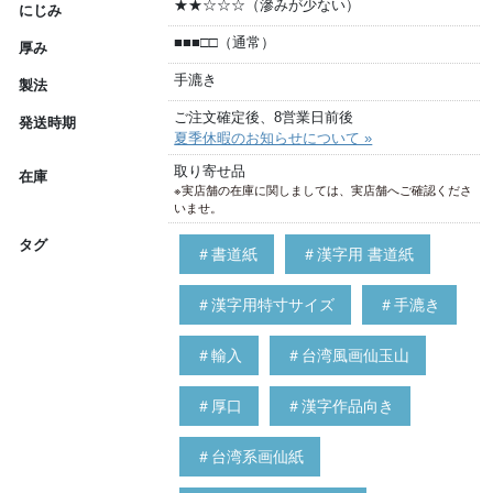
★★☆☆☆（滲みが少ない）
にじみ
■■■□□（通常）
厚み
手漉き
製法
ご注文確定後、8営業日前後
発送時期
夏季休暇のお知らせについて »
取り寄せ品
在庫
※実店舗の在庫に関しましては、実店舗へご確認くださ
いませ。
タグ
＃書道紙
＃漢字用 書道紙
＃漢字用特寸サイズ
＃手漉き
＃輸入
＃台湾風画仙玉山
＃厚口
＃漢字作品向き
＃台湾系画仙紙