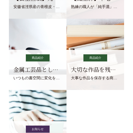
安徽省涇県産の青檀皮・砂田稲藁・清らかな渓流水、熟練手漉き職人の卓越した手漉技術による最高級の純宣紙です。
熟練の職人が「純手漉」で漉きあげる書画紙。宣紙を好まれるお客様向けの棉料単宣に漉きあげました。
商品紹介
商品紹介
金属工芸品としての文鎮
大切な作品を残す作品保存商品
いつもの書空間に変化を与えてくれる、見ているだけで愉しくなる金属工芸品の文鎮をご紹介します。
大事な作品を保存する商品を取りまとめてご紹介ます。
お知らせ