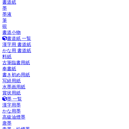
書道紙
墨
墨液
筆
硯
書道小物
書道紙 一覧
漢字用 書道紙
かな用 書道紙
料紙
古筆臨書用紙
奉書紙
書き初め用紙
写経用紙
水墨画用紙
賞状用紙
墨 一覧
漢字用墨
かな用墨
高級油煙墨
唐墨