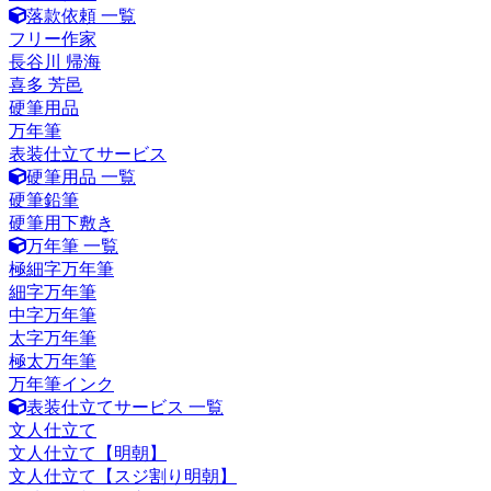
落款依頼 一覧
フリー作家
長谷川 帰海
喜多 芳邑
硬筆用品
万年筆
表装仕立てサービス
硬筆用品 一覧
硬筆鉛筆
硬筆用下敷き
万年筆 一覧
極細字万年筆
細字万年筆
中字万年筆
太字万年筆
極太万年筆
万年筆インク
表装仕立てサービス 一覧
文人仕立て
文人仕立て【明朝】
文人仕立て【スジ割り明朝】