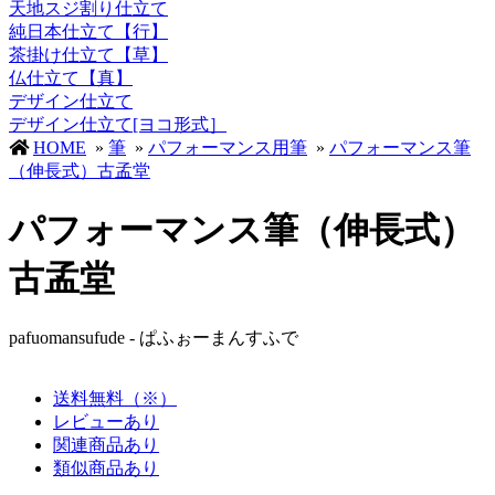
天地スジ割り仕立て
純日本仕立て【行】
茶掛け仕立て【草】
仏仕立て【真】
デザイン仕立て
デザイン仕立て[ヨコ形式］
HOME
»
筆
»
パフォーマンス用筆
»
パフォーマンス筆
（伸長式）古孟堂
パフォーマンス筆（伸長式）
古孟堂
pafuomansufude - ぱふぉーまんすふで
送料無料（※）
レビューあり
関連商品あり
類似商品あり