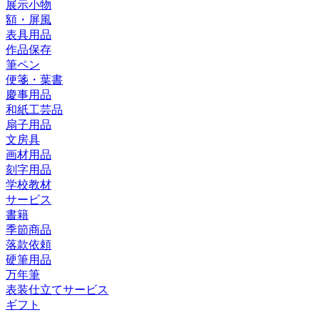
展示小物
額・屏風
表具用品
作品保存
筆ペン
便箋・葉書
慶事用品
和紙工芸品
扇子用品
文房具
画材用品
刻字用品
学校教材
サービス
書籍
季節商品
落款依頼
硬筆用品
万年筆
表装仕立てサービス
ギフト