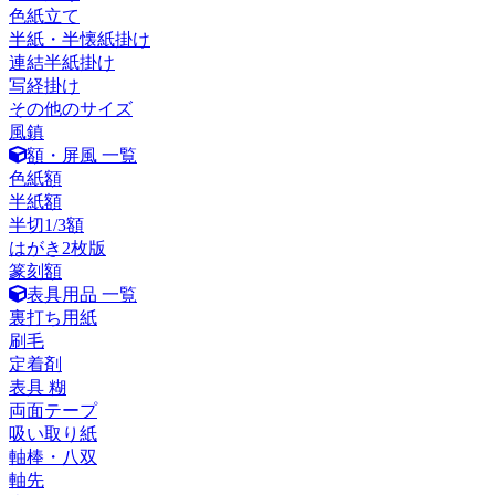
色紙立て
半紙・半懐紙掛け
連結半紙掛け
写経掛け
その他のサイズ
風鎮
額・屏風 一覧
色紙額
半紙額
半切1/3額
はがき2枚版
篆刻額
表具用品 一覧
裏打ち用紙
刷毛
定着剤
表具 糊
両面テープ
吸い取り紙
軸棒・八双
軸先