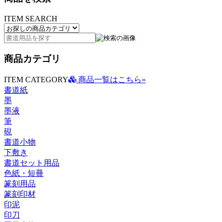
ITEM SEARCH
商品カテゴリ
ITEM CATEGORY
商品一覧はこちら»
書道紙
墨
墨液
筆
硯
書道小物
下敷き
書道セット用品
色紙・短冊
篆刻用品
篆刻印材
印泥
印刀