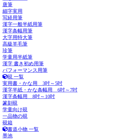
唐筆
細字実用
写経用筆
漢字一般半紙用筆
漢字条幅用筆
大字用特大筆
高級羊毛筆
珍筆
学童用半紙筆
漢字 書き初め用筆
パフォーマンス用筆
硯 一覧
実用書・かな用 3吋～5吋
漢字半紙・かな条幅用 6吋～7吋
漢字条幅用 8吋～10吋
篆刻硯
学童向け硯
一品物の硯
硯箱
書道小物 一覧
墨池