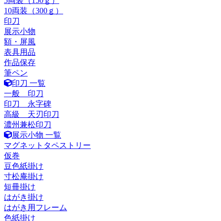
5両装（150ｇ）
10両装（300ｇ）
印刀
展示小物
額・屏風
表具用品
作品保存
筆ペン
印刀 一覧
一般 印刀
印刀 永字碑
高級 天刃印刀
濃州兼松印刀
展示小物 一覧
マグネットタペストリー
仮巻
豆色紙掛け
寸松庵掛け
短冊掛け
はがき掛け
はがき用フレーム
色紙掛け