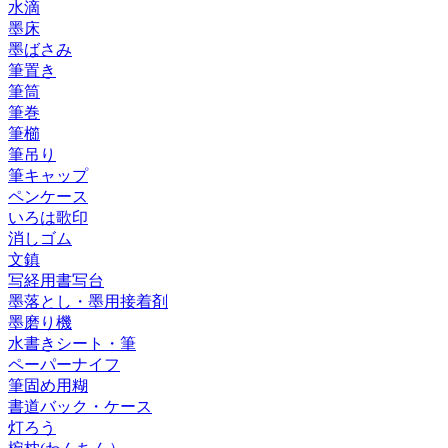
水滴
墨床
墨ばさみ
筆置き
筆筒
筆巻
筆櫛
筆吊り
筆キャップ
ペンケース
いろは歌印
消しゴム
文鎮
写経用書写台
墨落とし・墨用接着剤
墨磨り機
水書きシート・筆
ペーパーナイフ
筆固め用糊
書道バック・ケース
灯ろう