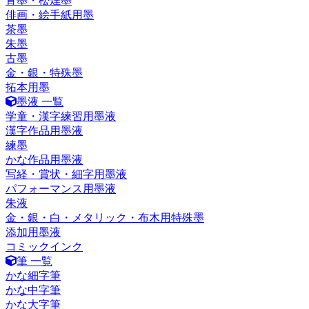
青墨・松煙墨
俳画・絵手紙用墨
茶墨
朱墨
古墨
金・銀・特殊墨
拓本用墨
墨液 一覧
学童・漢字練習用墨液
漢字作品用墨液
練墨
かな作品用墨液
写経・賞状・細字用墨液
パフォーマンス用墨液
朱液
金・銀・白・メタリック・布木用特殊墨
添加用墨液
コミックインク
筆 一覧
かな細字筆
かな中字筆
かな大字筆