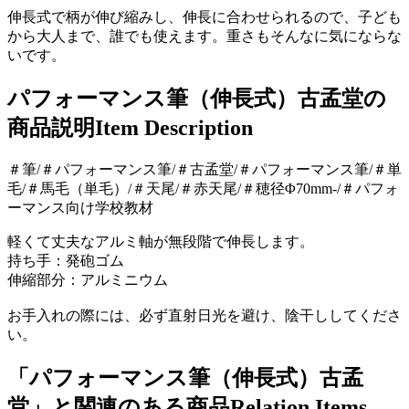
伸長式で柄が伸び縮みし、伸長に合わせられるので、子ども
から大人まで、誰でも使えます。重さもそんなに気にならな
いです。
パフォーマンス筆（伸長式）古孟堂の
商品説明
Item Description
＃筆/＃パフォーマンス筆/＃古孟堂/＃パフォーマンス筆/＃単
毛/＃馬毛（単毛）/＃天尾/＃赤天尾/＃穂径Φ70mm-/＃パフォ
ーマンス向け学校教材
軽くて丈夫なアルミ軸が無段階で伸長します。
持ち手：発砲ゴム
伸縮部分：アルミニウム
お手入れの際には、必ず直射日光を避け、陰干ししてくださ
い。
「パフォーマンス筆（伸長式）古孟
堂」と関連のある商品
Relation Items