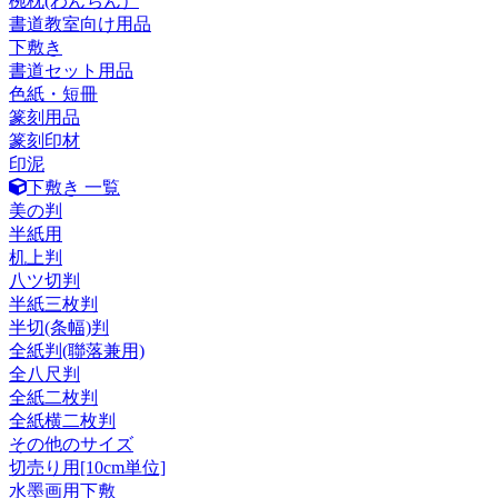
椀枕(わんちん）
書道教室向け用品
下敷き
書道セット用品
色紙・短冊
篆刻用品
篆刻印材
印泥
下敷き 一覧
美の判
半紙用
机上判
八ツ切判
半紙三枚判
半切(条幅)判
全紙判(聯落兼用)
全八尺判
全紙二枚判
全紙横二枚判
その他のサイズ
切売り用[10cm単位]
水墨画用下敷