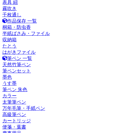
表具 紐
霧吹き
千枚通し
作品保存 一覧
桐箱・防虫香
半紙ばさみ・ファイル
収納箱
たとう
はがきファイル
筆ペン 一覧
天然竹筆ペン
筆ペンセット
墨色
うす墨
筆ペン 朱色
カラー
太筆筆ペン
万年毛筆・手紙ペン
高級筆ペン
カートリッジ
便箋・葉書