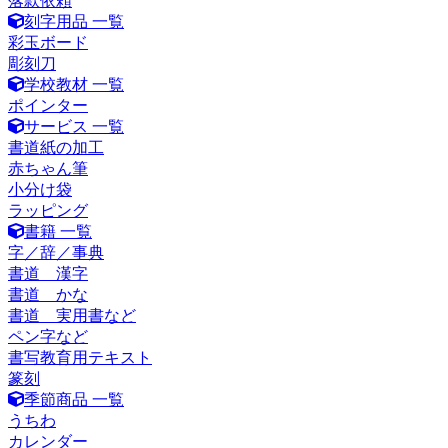
落款依頼
刻字用品 一覧
彩玉ボード
彫刻刀
学校教材 一覧
ポインター
サービス 一覧
書道紙の加工
赤ちゃん筆
小分け袋
ラッピング
書籍 一覧
字／辞／事典
書道 漢字
書道 かな
書道 実用書など
ペン字など
書写教育用テキスト
篆刻
季節商品 一覧
うちわ
カレンダー