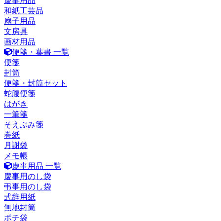
慶事用品
和紙工芸品
扇子用品
文房具
画材用品
便箋・葉書 一覧
便箋
封筒
便箋・封筒セット
蛇腹便箋
はがき
一筆箋
そえぶみ箋
巻紙
月謝袋
メモ帳
慶事用品 一覧
慶事用のし袋
弔事用のし袋
式辞用紙
無地封筒
ポチ袋