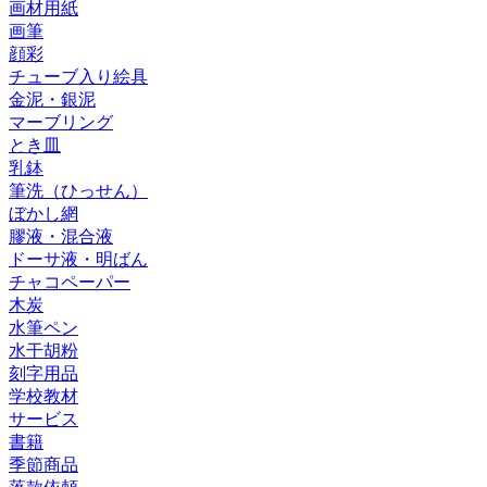
画材用紙
画筆
顔彩
チューブ入り絵具
金泥・銀泥
マーブリング
とき皿
乳鉢
筆洗（ひっせん）
ぼかし網
膠液・混合液
ドーサ液・明ばん
チャコペーパー
木炭
水筆ペン
水干胡粉
刻字用品
学校教材
サービス
書籍
季節商品