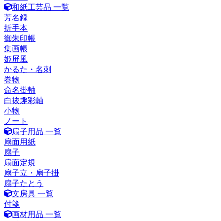
和紙工芸品 一覧
芳名録
折手本
御朱印帳
集画帳
姫屏風
かるた・名刺
巻物
命名掛軸
白抜趣彩軸
小物
ノート
扇子用品 一覧
扇面用紙
扇子
扇面定規
扇子立・扇子掛
扇子たとう
文房具 一覧
付箋
画材用品 一覧