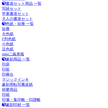
書道セット用品 一覧
写経セット
学童書道セット
大人の書道セット
色紙・短冊 一覧
短冊
大色紙
F判色紙
小色紙
豆色紙
mini二曲屏風
篆刻用品 一覧
印床
印矩
印褥台
マジックインキ
篆刻用転写雁皮紙
研磨用品
印箱
印箋・集印帳・印譜帳
篆刻印材 一覧