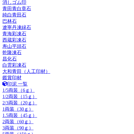
消しゴム印
青田青白章石
純白青田石
巴林石
遼寧丹凍緑石
青海彩凍石
西蔵彩凍石
寿山平頭石
乾隆凍石
昌化石
白雲彩凍石
大和青田（人工印材）
鑑賞印材
印泥 一覧
1/5両装（6ｇ）
1/2両装（15ｇ）
2/3両装（20ｇ）
1両装（30ｇ）
1.5両装（45ｇ）
2両装（60ｇ）
3両装（90ｇ）