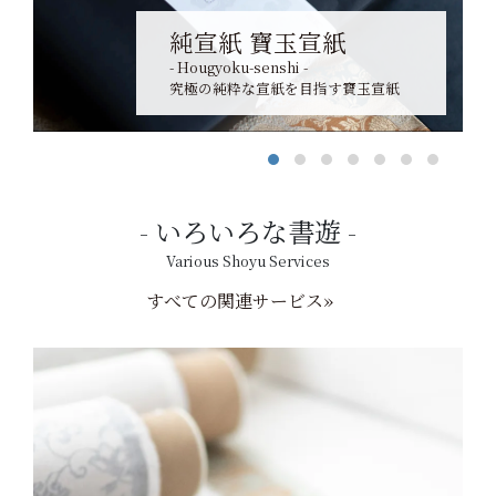
純宣紙 寶玉宣紙
- Hougyoku-senshi -
究極の純粋な宣紙を目指す寶玉宣紙
いろいろな書遊
Various Shoyu Services
すべての関連サービス»