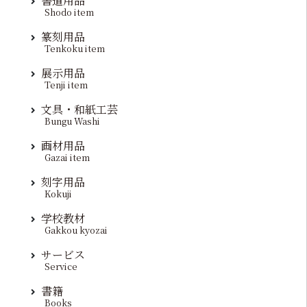
書道用品
Shodo item
篆刻用品
Tenkoku item
展示用品
Tenji item
文具・和紙工芸
Bungu Washi
画材用品
Gazai item
刻字用品
Kokuji
学校教材
Gakkou kyozai
サービス
Service
書籍
Books