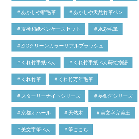
＃あかしや新毛筆
＃あかしや天然竹筆ペン
＃友禅和紙ペンケースセット
＃水彩毛筆
＃ZIGクリーンカラーリアルブラッシュ
＃くれ竹手紙ぺん
＃くれ竹手紙ぺん蒔絵物語
＃くれ竹筆
＃くれ竹万年毛筆
＃スターリーナイトシリーズ
＃夢銀河シリーズ
＃京都オパール
＃天然木
＃美文字完美王
＃美文字筆ぺん
＃筆ごこち