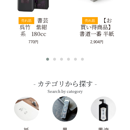
書芸
【お
売れ筋
売れ筋
呉竹 紫紺
買い得商品】
系 180cc
書道一番 半紙
770円
2,904円
カテゴリから探す
Search by category
紙
墨
墨液