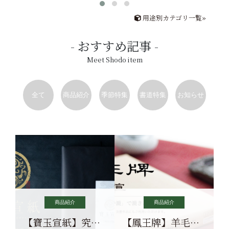
用途別カテゴリ一覧»
おすすめ記事
Meet Shodo item
全て
商品紹介
季節特集
書道特集
お知らせ
商品紹介
商品紹介
【寶玉宣紙】究極の純粋な宣紙を目指す寶玉宣紙
【鳳王牌】羊毛筆×濃墨での揮毫に最適な宣紙系画仙紙