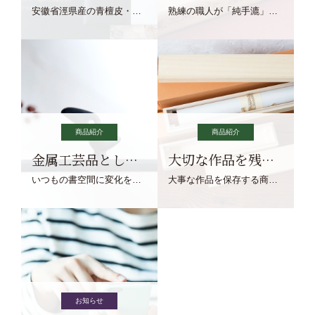
安徽省涇県産の青檀皮・砂田稲藁・清らかな渓流水、熟練手漉き職人の卓越した手漉技術による最高級の純宣紙です。
熟練の職人が「純手漉」で漉きあげる書画紙。宣紙を好まれるお客様向けの棉料単宣に漉きあげました。
商品紹介
商品紹介
金属工芸品としての文鎮
大切な作品を残す作品保存商品
いつもの書空間に変化を与えてくれる、見ているだけで愉しくなる金属工芸品の文鎮をご紹介します。
大事な作品を保存する商品を取りまとめてご紹介ます。
お知らせ