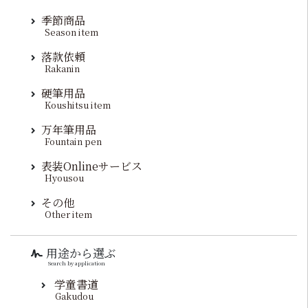
季節商品
Season item
落款依頼
Rakanin
硬筆用品
Koushitsu item
万年筆用品
Fountain pen
表装Onlineサービス
Hyousou
その他
Other item
用途から選ぶ
Search by application
学童書道
Gakudou