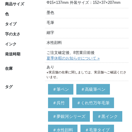
Φ15×137mm 外装サイズ：152×37×207mm
商品サイズ
墨色
色
毛筆
タイプ
細字
字の太さ
水性顔料
インク
ご注文確定後、8営業日前後
発送時期
夏季休暇のお知らせについて »
あり
在庫
※実店舗の在庫に関しましては、実店舗へご確認くださ
いませ。
タグ
＃筆ペン
＃高級筆ペン
＃呉竹
＃くれ竹万年毛筆
＃夢銀河シリーズ
＃黒インク
＃水性顔料
＃毛筆タイプ