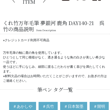
ITEM
くれ竹万年毛筆 夢銀河 鹿角 DAY140-21 呉
竹の商品説明
Item Description
※クレジットカード利用不可商品
万年毛筆の軸に鹿の角を使用しています。
ひとつとして同じ模様がなく、透き通るような角の白さが美しい希少な
一品です。
使うほどに手になじみ、細部に渡るこだわりが書く喜びを満たしてくれ
ます。
※材料欠品の場合はお時間いただくことがございますので、お急ぎの方は
ご連絡ください。
筆ペン タグ一覧
＃あかしや
＃呉竹
＃日本製墨
＃開明