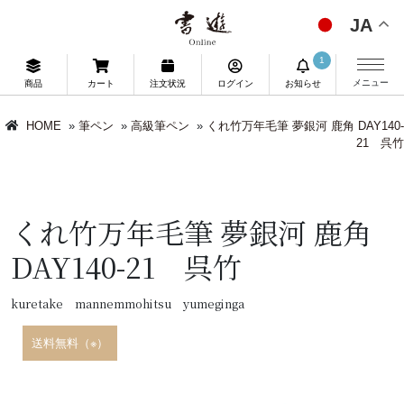
JA
1
メニュー
商品
カート
注文状況
ログイン
お知らせ
HOME
»
筆ペン
»
高級筆ペン
»
くれ竹万年毛筆 夢銀河 鹿角 DAY140-
21 呉竹
くれ竹万年毛筆 夢銀河 鹿角
DAY140-21 呉竹
kuretake mannemmohitsu yumeginga
送料無料（※）