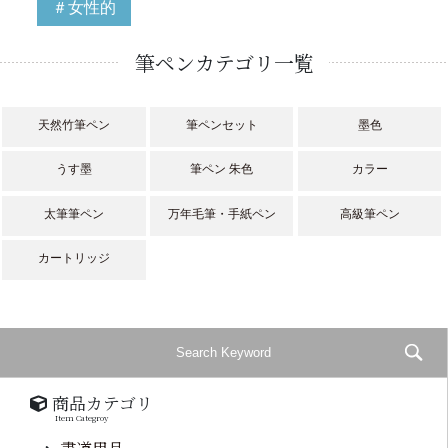
＃女性的
筆ペンカテゴリ一覧
天然竹筆ペン
筆ペンセット
墨色
うす墨
筆ペン 朱色
カラー
太筆筆ペン
万年毛筆・手紙ペン
高級筆ペン
カートリッジ
商品カテゴリ
Item Categroy