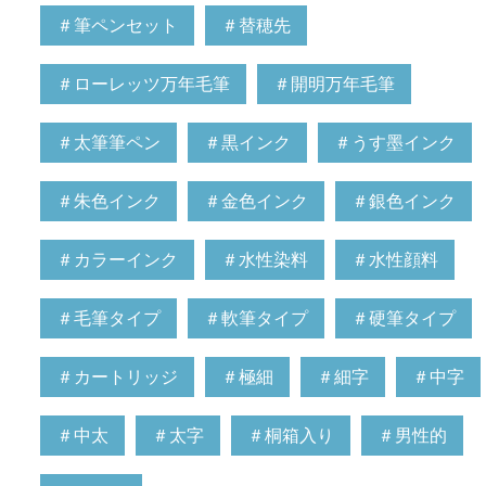
＃筆ペンセット
＃替穂先
＃ローレッツ万年毛筆
＃開明万年毛筆
＃太筆筆ペン
＃黒インク
＃うす墨インク
＃朱色インク
＃金色インク
＃銀色インク
＃カラーインク
＃水性染料
＃水性顔料
＃毛筆タイプ
＃軟筆タイプ
＃硬筆タイプ
＃カートリッジ
＃極細
＃細字
＃中字
＃中太
＃太字
＃桐箱入り
＃男性的