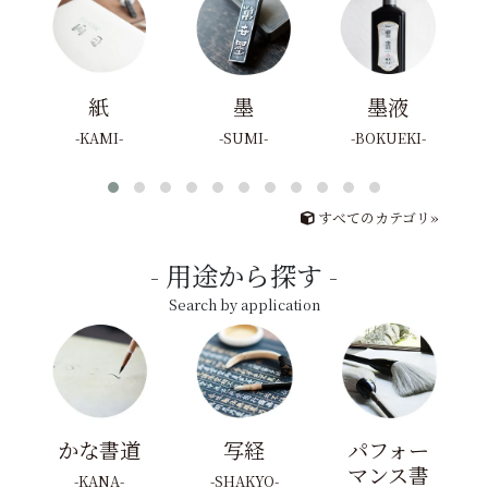
紙
墨
墨液
KAMI
SUMI
BOKUEKI
すべてのカテゴリ»
用途から探す
Search by application
かな書道
写経
パフォー
マンス書
KANA
SHAKYO