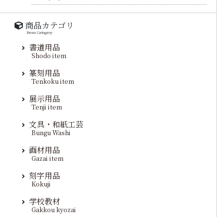
商品カテゴリ
Item Categroy
書道用品
Shodo item
篆刻用品
Tenkoku item
展示用品
Tenji item
文具・和紙工芸
Bungu Washi
画材用品
Gazai item
刻字用品
Kokuji
学校教材
Gakkou kyozai