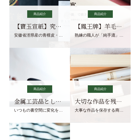
商品紹介
商品紹介
【寶玉宣紙】究極の純粋な宣紙を目指す寶玉宣紙
【鳳王牌】羊毛筆×濃墨での揮毫に最適な宣紙系画仙紙
安徽省涇県産の青檀皮・砂田稲藁・清らかな渓流水、熟練手漉き職人の卓越した手漉技術による最高級の純宣紙です。
熟練の職人が「純手漉」で漉きあげる書画紙。宣紙を好まれるお客様向けの棉料単宣に漉きあげました。
商品紹介
商品紹介
金属工芸品としての文鎮
大切な作品を残す作品保存商品
いつもの書空間に変化を与えてくれる、見ているだけで愉しくなる金属工芸品の文鎮をご紹介します。
大事な作品を保存する商品を取りまとめてご紹介ます。