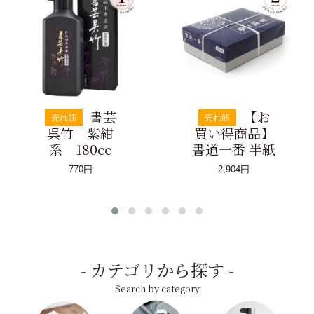
書芸
【お
売れ筋
売れ筋
呉竹 紫紺
買い得商品】
系 180cc
書道一番 半紙
770円
2,904円
カテゴリから探す
Search by category