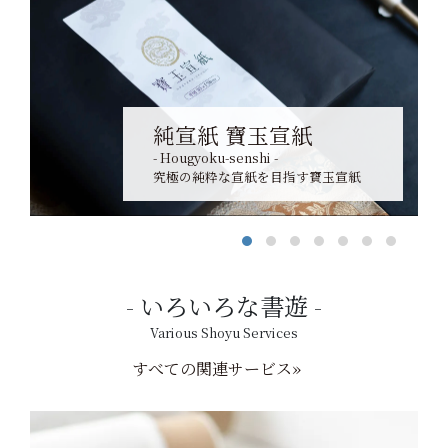
純宣紙 寶玉宣紙
- Hougyoku-senshi -
究極の純粋な宣紙を目指す寶玉宣紙
いろいろな書遊
Various Shoyu Services
すべての関連サービス»