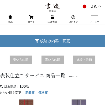
JA
メニュー
商品
カート
注文状況
ログイン
絞込み内容 変更
安いもの順
高いもの順
比較・詳細
表装仕立てサービス 商品一覧
Item List
106
対象商品：
品
並び順を変更｜
新着順
｜
価格順
｜