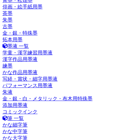
青墨・松煙墨
俳画・絵手紙用墨
茶墨
朱墨
古墨
金・銀・特殊墨
拓本用墨
墨液 一覧
学童・漢字練習用墨液
漢字作品用墨液
練墨
かな作品用墨液
写経・賞状・細字用墨液
パフォーマンス用墨液
朱液
金・銀・白・メタリック・布木用特殊墨
添加用墨液
コミックインク
筆 一覧
かな細字筆
かな中字筆
かな大字筆