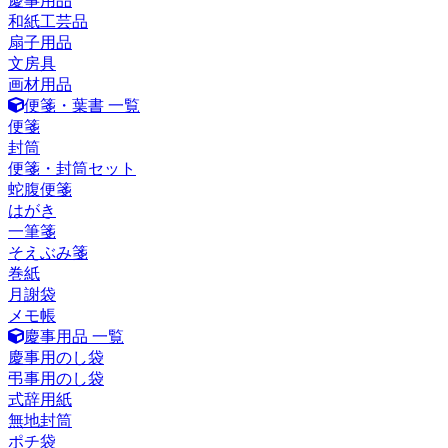
慶事用品
和紙工芸品
扇子用品
文房具
画材用品
便箋・葉書 一覧
便箋
封筒
便箋・封筒セット
蛇腹便箋
はがき
一筆箋
そえぶみ箋
巻紙
月謝袋
メモ帳
慶事用品 一覧
慶事用のし袋
弔事用のし袋
式辞用紙
無地封筒
ポチ袋