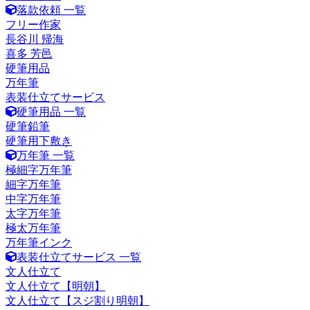
落款依頼 一覧
フリー作家
長谷川 帰海
喜多 芳邑
硬筆用品
万年筆
表装仕立てサービス
硬筆用品 一覧
硬筆鉛筆
硬筆用下敷き
万年筆 一覧
極細字万年筆
細字万年筆
中字万年筆
太字万年筆
極太万年筆
万年筆インク
表装仕立てサービス 一覧
文人仕立て
文人仕立て【明朝】
文人仕立て【スジ割り明朝】