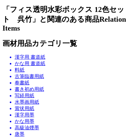
「フィス透明水彩ボックス 12色セッ
ト 呉竹」と関連のある商品
Relation
Items
画材用品カテゴリ一覧
漢字用 書道紙
かな用 書道紙
料紙
古筆臨書用紙
奉書紙
書き初め用紙
写経用紙
水墨画用紙
賞状用紙
漢字用墨
かな用墨
高級油煙墨
唐墨