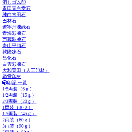
消しゴム印
青田青白章石
純白青田石
巴林石
遼寧丹凍緑石
青海彩凍石
西蔵彩凍石
寿山平頭石
乾隆凍石
昌化石
白雲彩凍石
大和青田（人工印材）
鑑賞印材
印泥 一覧
1/5両装（6ｇ）
1/2両装（15ｇ）
2/3両装（20ｇ）
1両装（30ｇ）
1.5両装（45ｇ）
2両装（60ｇ）
3両装（90ｇ）