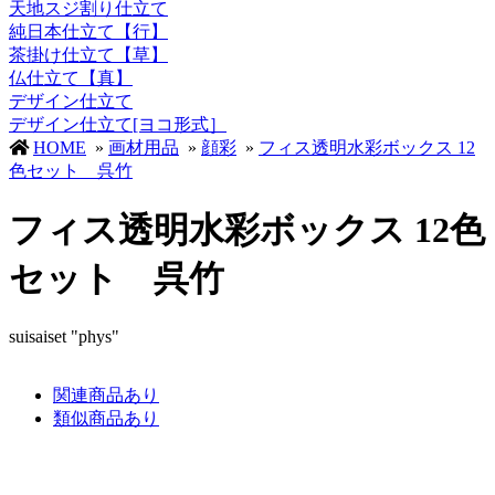
天地スジ割り仕立て
純日本仕立て【行】
茶掛け仕立て【草】
仏仕立て【真】
デザイン仕立て
デザイン仕立て[ヨコ形式］
HOME
»
画材用品
»
顔彩
»
フィス透明水彩ボックス 12
色セット 呉竹
フィス透明水彩ボックス 12色
セット 呉竹
suisaiset "phys"
関連商品あり
類似商品あり