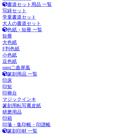
書道セット用品 一覧
写経セット
学童書道セット
大人の書道セット
色紙・短冊 一覧
短冊
大色紙
F判色紙
小色紙
豆色紙
mini二曲屏風
篆刻用品 一覧
印床
印矩
印褥台
マジックインキ
篆刻用転写雁皮紙
研磨用品
印箱
印箋・集印帳・印譜帳
篆刻印材 一覧