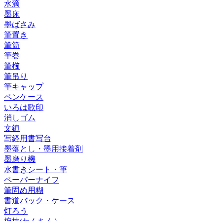
水滴
墨床
墨ばさみ
筆置き
筆筒
筆巻
筆櫛
筆吊り
筆キャップ
ペンケース
いろは歌印
消しゴム
文鎮
写経用書写台
墨落とし・墨用接着剤
墨磨り機
水書きシート・筆
ペーパーナイフ
筆固め用糊
書道バック・ケース
灯ろう