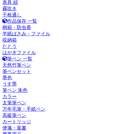
表具 紐
霧吹き
千枚通し
作品保存 一覧
桐箱・防虫香
半紙ばさみ・ファイル
収納箱
たとう
はがきファイル
筆ペン 一覧
天然竹筆ペン
筆ペンセット
墨色
うす墨
筆ペン 朱色
カラー
太筆筆ペン
万年毛筆・手紙ペン
高級筆ペン
カートリッジ
便箋・葉書