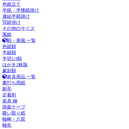
色紙立て
半紙・半懐紙掛け
連結半紙掛け
写経掛け
その他のサイズ
風鎮
額・屏風 一覧
色紙額
半紙額
半切1/3額
はがき2枚版
篆刻額
表具用品 一覧
裏打ち用紙
刷毛
定着剤
表具 糊
両面テープ
吸い取り紙
軸棒・八双
軸先