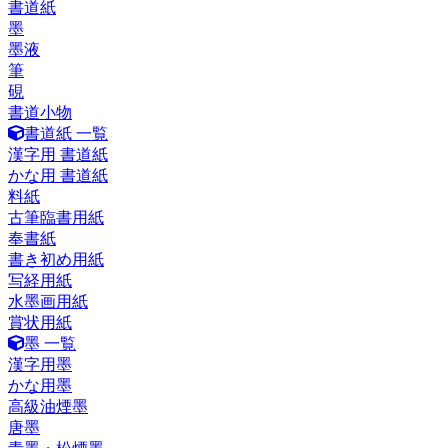
書道紙
墨
墨液
筆
硯
書道小物
書道紙 一覧
漢字用 書道紙
かな用 書道紙
料紙
古筆臨書用紙
奉書紙
書き初め用紙
写経用紙
水墨画用紙
賞状用紙
墨 一覧
漢字用墨
かな用墨
高級油煙墨
唐墨