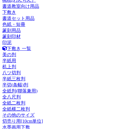
椀枕(わんちん）
書道教室向け用品
下敷き
書道セット用品
色紙・短冊
篆刻用品
篆刻印材
印泥
下敷き 一覧
美の判
半紙用
机上判
八ツ切判
半紙三枚判
半切(条幅)判
全紙判(聯落兼用)
全八尺判
全紙二枚判
全紙横二枚判
その他のサイズ
切売り用[10cm単位]
水墨画用下敷