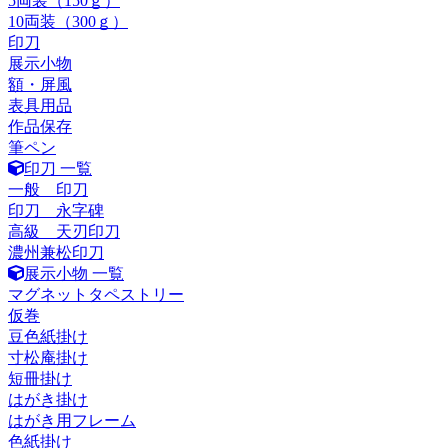
5両装（150ｇ）
10両装（300ｇ）
印刀
展示小物
額・屏風
表具用品
作品保存
筆ペン
印刀 一覧
一般 印刀
印刀 永字碑
高級 天刃印刀
濃州兼松印刀
展示小物 一覧
マグネットタペストリー
仮巻
豆色紙掛け
寸松庵掛け
短冊掛け
はがき掛け
はがき用フレーム
色紙掛け