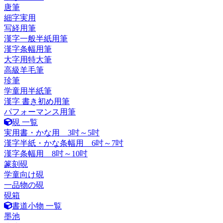
唐筆
細字実用
写経用筆
漢字一般半紙用筆
漢字条幅用筆
大字用特大筆
高級羊毛筆
珍筆
学童用半紙筆
漢字 書き初め用筆
パフォーマンス用筆
硯 一覧
実用書・かな用 3吋～5吋
漢字半紙・かな条幅用 6吋～7吋
漢字条幅用 8吋～10吋
篆刻硯
学童向け硯
一品物の硯
硯箱
書道小物 一覧
墨池