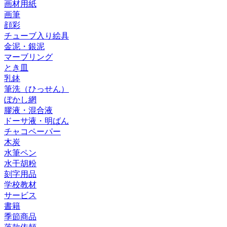
画材用紙
画筆
顔彩
チューブ入り絵具
金泥・銀泥
マーブリング
とき皿
乳鉢
筆洗（ひっせん）
ぼかし網
膠液・混合液
ドーサ液・明ばん
チャコペーパー
木炭
水筆ペン
水干胡粉
刻字用品
学校教材
サービス
書籍
季節商品