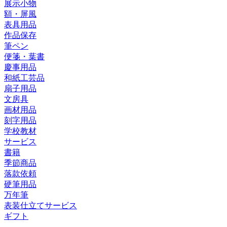
展示小物
額・屏風
表具用品
作品保存
筆ペン
便箋・葉書
慶事用品
和紙工芸品
扇子用品
文房具
画材用品
刻字用品
学校教材
サービス
書籍
季節商品
落款依頼
硬筆用品
万年筆
表装仕立てサービス
ギフト