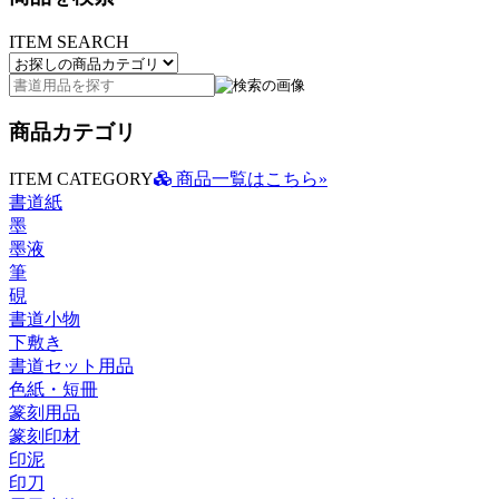
ITEM SEARCH
商品カテゴリ
ITEM CATEGORY
商品一覧はこちら»
書道紙
墨
墨液
筆
硯
書道小物
下敷き
書道セット用品
色紙・短冊
篆刻用品
篆刻印材
印泥
印刀