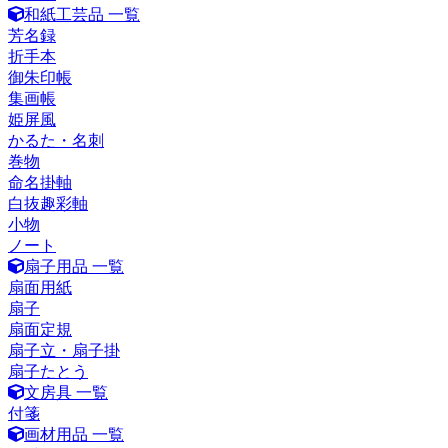
和紙工芸品 一覧
芳名録
折手本
御朱印帳
集画帳
姫屏風
かるた・名刺
巻物
命名掛軸
白抜趣彩軸
小物
ノート
扇子用品 一覧
扇面用紙
扇子
扇面定規
扇子立・扇子掛
扇子たとう
文房具 一覧
付箋
画材用品 一覧