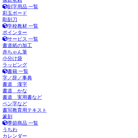
落款依頼
刻字用品 一覧
彩玉ボード
彫刻刀
学校教材 一覧
ポインター
サービス 一覧
書道紙の加工
赤ちゃん筆
小分け袋
ラッピング
書籍 一覧
字／辞／事典
書道 漢字
書道 かな
書道 実用書など
ペン字など
書写教育用テキスト
篆刻
季節商品 一覧
うちわ
カレンダー